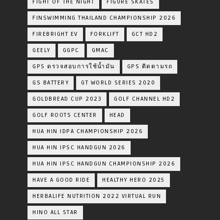
FIGHT OF THE NIGHT
FIGURE SKATES
FINSWIMMING THAILAND CHAMPIONSHIP 2026
FIREBRIGHT EV
FORKLIFT
GCT HD2
GEELY
GGPC
GMAC
GPS ตรวจสอบการใช้น้ำมัน
GPS ติดตามรถ
GS BATTERY
GT WORLD SERIES 2020
GOLDBREAD CUP 2023
GOLF CHANNEL HD2
GOLF ROOTS CENTER
HEAD
HUA HIN IDPA CHAMPIONSHIP 2026
HUA HIN IPSC HANDGUN 2026
HUA HIN IPSC HANDGUN CHAMPIONSHIP 2026
HAVE A GOOD RIDE
HEALTHY HERO 2025
HERBALIFE NUTRITION 2022 VIRTUAL RUN
HINO ALL STAR