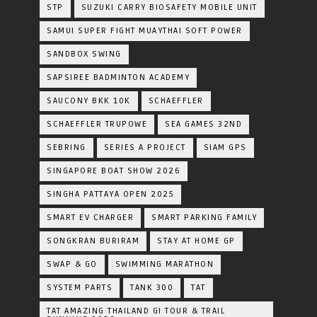
STP
SUZUKI CARRY BIOSAFETY MOBILE UNIT
SAMUI SUPER FIGHT MUAYTHAI SOFT POWER
SANDBOX SWING
SAPSIREE BADMINTON ACADEMY
SAUCONY BKK 10K
SCHAEFFLER
SCHAEFFLER TRUPOWE
SEA GAMES 32ND
SEBRING
SERIES A PROJECT
SIAM GPS
SINGAPORE BOAT SHOW 2026
SINGHA PATTAYA OPEN 2025
SMART EV CHARGER
SMART PARKING FAMILY
SONGKRAN BURIRAM
STAY AT HOME GP
SWAP & GO
SWIMMING MARATHON
SYSTEM PARTS
TANK 300
TAT
TAT AMAZING THAILAND GI TOUR & TRAIL