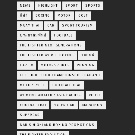
NEWS
HIGHLIGHT
SPORT
SPORTS
กีฬา
BOXING
MOTOR
GOLF
MUAY THAI
CAR
SPORT TOURISM
ประชาสัมพันธ์
FOOTBALL
THE FIGHTER NEXT GENERATIONS
THE FIGHTER WORLD BOXING
รถยนต์
CAR EV
MOTORSPORTS
RUNNING
FCC FIGHT CLUB CHAMPIONSHIP THAILAND
MOTORCYCLE
FOOTBALL THAI
WOMENS AMATEUR ASIA PACIFIC
VIDEO
FOOTBAL THAI
HYPER CAR
MARATHON
SUPERCAR
NARIS HIGHLAND BOXING PROMOTIONS
THE FIGHTER EVOLUTION