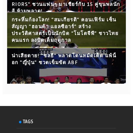
RIORS" ชวนแฟนๆ มาเชียร์กับ 15 คู่ขุนพลนัก
สู้ ห้ามพลาด!
กระหึ่มก้องโลก! “สมเกียรติ” คอนเฟิร์ม เซ็น
สัญญา “ฮอนด้า แอลซีอาร์” สร้าง
ประวัติศาสตร์เป็นนักบิด “โมโตจีพี” ชาวไทย
คนแรก ลงบิดเต็มฤดูกาล
น่าเสียดาย! "ชลธี" พลาดโดนหมัดเด็ด แพ้น็
อก "ญี่ปุ่น" ชวดเข็มขัด ABF
TAGS