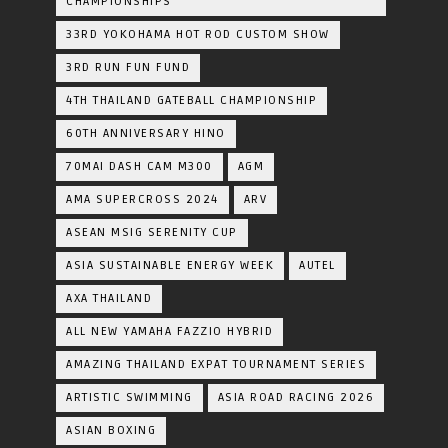
CHAMPIONSHIPS
33RD YOKOHAMA HOT ROD CUSTOM SHOW
3RD RUN FUN FUND
4TH THAILAND GATEBALL CHAMPIONSHIP
60TH ANNIVERSARY HINO
70MAI DASH CAM M300
AGM
AMA SUPERCROSS 2024
ARV
ASEAN MSIG SERENITY CUP
ASIA SUSTAINABLE ENERGY WEEK
AUTEL
AXA THAILAND
ALL NEW YAMAHA FAZZIO HYBRID
AMAZING THAILAND EXPAT TOURNAMENT SERIES
ARTISTIC SWIMMING
ASIA ROAD RACING 2026
ASIAN BOXING