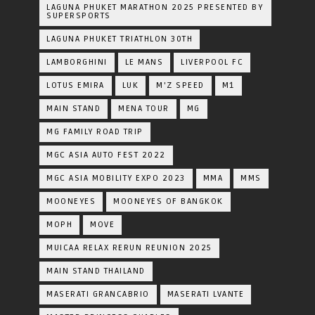
LAGUNA PHUKET MARATHON 2025 PRESENTED BY
SUPERSPORTS
LAGUNA PHUKET TRIATHLON 30TH
LAMBORGHINI
LE MANS
LIVERPOOL FC
LOTUS EMIRA
LUK
M'Z SPEED
M1
MAIN STAND
MENA TOUR
MG
MG FAMILY ROAD TRIP
MGC ASIA AUTO FEST 2022
MGC ASIA MOBILITY EXPO 2023
MMA
MMS
MOONEYES
MOONEYES OF BANGKOK
MOPH
MOVE
MUICAA RELAX RERUN REUNION 2025
MAIN STAND THAILAND
MASERATI GRANCABRIO
MASERATI LVANTE