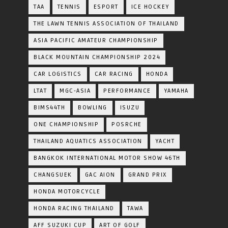
TAA
TENNIS
ESPORT
ICE HOCKEY
THE LAWN TENNIS ASSOCIATION OF THAILAND
ASIA PACIFIC AMATEUR CHAMPIONSHIP
BLACK MOUNTAIN CHAMPIONSHIP 2024
CAR LOGISTICS
CAR RACING
HONDA
LTAT
MGC-ASIA
PERFORMANCE
YAMAHA
BIMS44TH
BOWLING
ISUZU
ONE CHAMPIONSHIP
POSRCHE
THAILAND AQUATICS ASSOCIATION
YACHT
BANGKOK INTERNATIONAL MOTOR SHOW 46TH
CHANGSUEK
GAC AION
GRAND PRIX
HONDA MOTORCYCLE
HONDA RACING THAILAND
TAWA
AFF SUZUKI CUP
ART OF GOLF