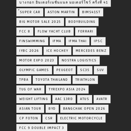
บางกอก อินเตอร์เนชั่นแนล มอเตอร์โชว์ ครั้งที่ 41
้SUPER CAR
ASTON MARTIN
BIMS41ST
BIG MOTOR SALE 2025
BODYBUILDING
FCC 8
FLOW YACHT CLUB
FERRARI
FINSWIMMING
IFMA
IFMA THAI
IPSC
IYBC 2026
ICE HOCHEY
MERCEDES BENZ
MOTOR EXPO 2023
NOSTRA LOGISTICS
OLYMPIC GAMES
PEUGEOT
SC35
SUV
TPBA
TOYOTA​ THAILAND​
TRIATHLON
TUG OF WAR
TYREXPO ASIA 2024
WEIGHT LIFTING
AAC 13RD
ATUS
AVATR
ASIAN TOUR
BYD
BANGCHAK OPEN 2026
CP FOTON
CSR
ELECTRIC MOTORCYCLE
FCC 9 DOUBLE IMPACT 3