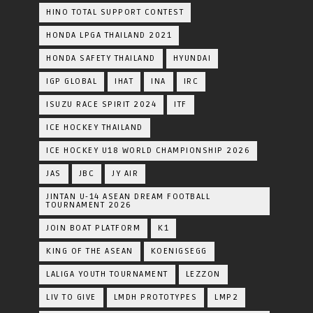
HINO TOTAL SUPPORT CONTEST
HONDA LPGA THAILAND 2021
HONDA SAFETY THAILAND
HYUNDAI
IGP GLOBAL
IHAT
INA
IRC
ISUZU RACE SPIRIT 2024
ITF
ICE HOCKEY THAILAND
ICE HOCKEY U18 WORLD CHAMPIONSHIP 2026
JAS
JBC
JY AIR
JINTAN U-14 ASEAN DREAM FOOTBALL
TOURNAMENT 2026
JOIN BOAT PLATFORM
K1
KING OF THE ASEAN
KOENIGSEGG
LALIGA YOUTH TOURNAMENT
LEZZON
LIV TO GIVE
LMDH PROTOTYPES
LMP2