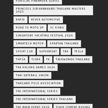
PORSCHE PANAMERA SERIES
PRINCESS SIRIVANNAVARI THAILAND MASTERS
2025
RAPID
REVER AUTOMOTIVE
ROAD TO MOTO GP
SC KONG
SINGAPORE YACHTING FESTIVAL 2026
SMARTECH MOTOR
SPARTAN THAILAND
SPORT CSR
SUPERBOAT
TBA
TESLA
THPSA
TJSBA
TK
TAEKWONDO THAILAND
THA KHLONG GAMES 2024
THAI GATEBALL UNION
THAILAND POLO ASSOCIATION
THE INTERNATIONAL SERIES
THE INTERNATIONAL SERIES THAILAND
THE MAIN EVENT 2026
TIGER CEMENT BOXING