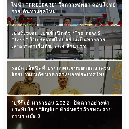
ไฟฟ้า “FREEDARE” ใจกลางพัทยา ตอบโจทย์
การเดินทางยุคใหม่
เมอร์เซเดส-เบนซ์ เปิดตัว “The new S-
Class” ในประเทศไทยอย่างเป็นทางการ
เคาะราคาเริ่มต้น 6.69 ล้านบาท
รอยัล เอ็นฟีลด์ ประกาศแผนขยายตลาดรถ
จักรยานยนต์ขนาดกลางของประเทศไทย
“บุรีรัมย์ มาราธอน 2022” ปิดฉากอย่างน่า
ประทับใจ ! “สัญชัย” ฝ่าฝนคว้าถ้วยพระราช
ทานฯ สมัย 3