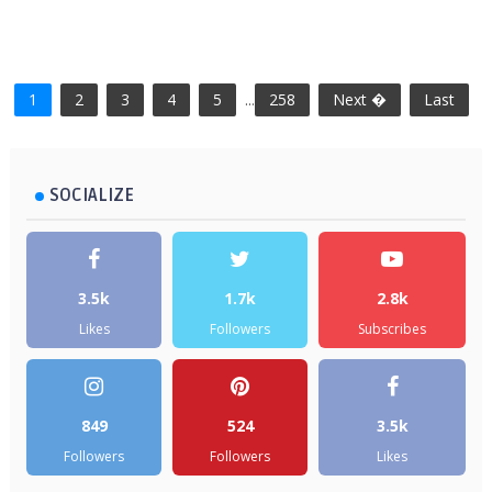
1
2
3
4
5
...
258
Next �
Last
SOCIALIZE
3.5k
1.7k
2.8k
Likes
Followers
Subscribes
849
524
3.5k
Followers
Followers
Likes