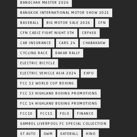
BANGCHAK MASTER 2026
BANGKOK INTERNATIONAL MOTOR SHOW 2021
BASEBALL
BIG MOTOR SALE 2026
CFN
CFN CADIZ FIGHT NIGHT 5TH
CRF450
CAR INSURANCE
CARS 24
CHABAKAEW
CYCLING RACE
DAKAR RALLY
ELECTRIC BICYCLE
ELECTRIC VEHICLE ASIA 2024
EXPO
FCC 12 WORLD CUP BOXING
FCC 13 HIGHLAND BOXING PROMOTIONS
FCC 14 HIGHLAND BOXING PROMOTIONS
FCC10
FCC11
FELO
FINANCE
GAMBOL LIVERPOOL FC SPECIAL COLLECTION
GT AUTO
GWM
GATEBALL
HINO