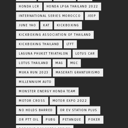
HONDA LCR
HONDA LPGA THAILAND 2022
INTERNATIONAL SERIES MOROCCO
JEEP
JUNE YAO
KAT
KICKBOXING
KICKBOXING ASSOCIATION OF THAILAND
KICKBOXING THAILAND
LTFT
LAGUNA PHUKET TRIATHLON
LOTUS CAR
LOTUS THAILAND
MAG
MGC
MUKA RUN 2023
MASERATI GRANTURISMO
MILLENNIUM AUTO
MONSTER ENERGY HONDA TEAM
MOTOR CROSS
MOTOR EXPO 2022
NO HOLDS BARRED
OR EV STATION PLUS
OR PTT OIL
PUBG
PETANQUE
POKER