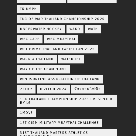
TRIUMPH
TUG OF WAR THAILAND CHAMPIONSHIP 2025
UNDERWATER HOCKEY
WAKO
WATH
WBC CARE
WBC MUAYTHAI
WPT PRIME THAILAND EXHIBITION 2025
WARRIX THAILAND
WATER JET
WAY OF THE CHAMPIONS
WINDSURFING ASSOCIATION OF THAILAND
ZEEKR
IEVTECH 2024
จักรยานไฟฟ้า
10K THAILAND CHAMPIONSHIP 2025 PRESENTED
BY LG
1MOVE
1ST CISM MILITARY MUAYTHAI CHALLENGE
31ST THAILAND MASTERS ATHLETICS