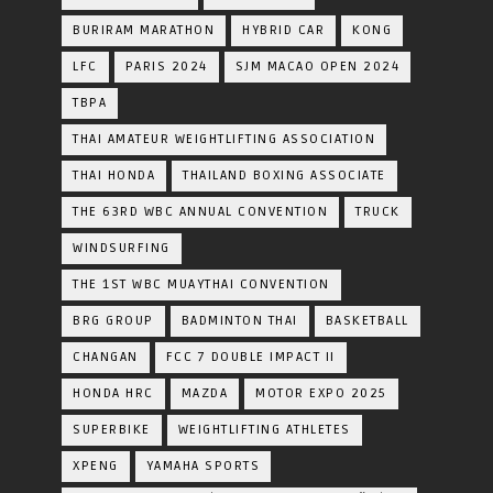
BURIRAM MARATHON
HYBRID CAR
KONG
LFC
PARIS 2024
SJM MACAO OPEN 2024
TBPA
THAI AMATEUR WEIGHTLIFTING ASSOCIATION
THAI HONDA
THAILAND BOXING ASSOCIATE
THE 63RD WBC ANNUAL CONVENTION
TRUCK
WINDSURFING
THE 1ST WBC MUAYTHAI CONVENTION
BRG GROUP
BADMINTON THAI
BASKETBALL
CHANGAN
FCC 7 DOUBLE IMPACT II
HONDA HRC
MAZDA
MOTOR EXPO 2025
SUPERBIKE
WEIGHTLIFTING ATHLETES
XPENG
YAMAHA SPORTS