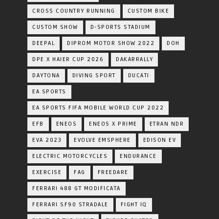
CROSS COUNTRY RUNNING
CUSTOM BIKE
CUSTOM SHOW
D-SPORTS STADIUM
DEEPAL
DIPROM MOTOR SHOW 2022
DOH
DPE X HAIER CUP 2026
DAKARRALLY
DAYTONA
DIVING SPORT
DUCATI
EA SPORTS
EA SPORTS FIFA MOBILE WORLD CUP 2022
EFB
ENEOS
ENEOS X PRIME
ETRAN NDR
EVA 2023
EVOLVE EMSPHERE
EDISON EV
ELECTRIC MOTORCYCLES
ENDURANCE
EXERCISE
FAG
FREEDARE
FERRARI 488 GT MODIFICATA
FERRARI SF90 STRADALE
FIGHT IQ