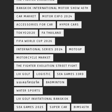
BANGKOK INTERNATIONAL MOTOR SHOW 45TH
CAR MARKET
MOTOR EXPO 2024
ACCESSORIES FOR CAR
HYPER CARS
TOKYO2020
FA THAILAND
FIFA WORLD CUP 2026
INTERNATIONAL SERIES 2024
MOTOGP
MOTORCYCLE MARKET
THE FIGHTER EVOLUTION STREET FIGHT
LIV GOLF
LOGISTIC
SEA GAMES 33RD
มอเตอร์สปอร์ต
BADMINTON
WATER SPORTS
LIV GOLF INVITATIONAL BANGKOK
SEA GAMES 2025
SUPER CAR
BIMS45TH