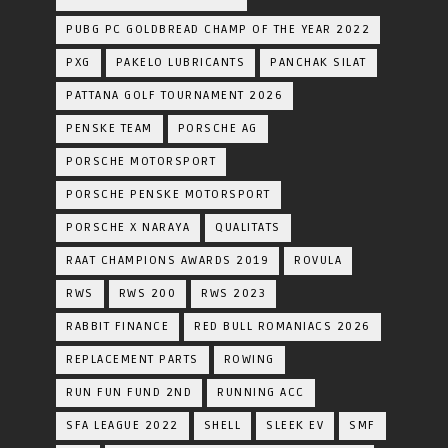
PUBG PC GOLDBREAD CHAMP OF THE YEAR 2022
PXG
PAKELO LUBRICANTS
PANCHAK SILAT
PATTANA GOLF TOURNAMENT 2026
PENSKE TEAM
PORSCHE AG
PORSCHE MOTORSPORT
PORSCHE PENSKE MOTORSPORT
PORSCHE X NARAYA
QUALITATS
RAAT CHAMPIONS AWARDS 2019
ROVULA
RWS
RWS 200
RWS 2023
RABBIT FINANCE
RED BULL ROMANIACS 2026
REPLACEMENT PARTS
ROWING
RUN FUN FUND 2ND
RUNNING ACC
SFA LEAGUE 2022
SHELL
SLEEK EV
SMF