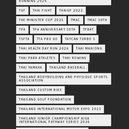
RUNNING 2026
TGF
THAI FIGHT
THAIGP 2022
THE MINISTER CUP 2021
TMAC
TMAC 30TH
TPA
TPA ANNIVERSARY 50TH
TPBAT
TSFTA
TTA P80 GO
TAYCAN TURBO S
THAI HEALTH DAY RUN 2026
THAI MAHJONG
THAI PARA ATHLETES
THAI ROWING
THAI YAMAHA
THAILAND BASEBALL
THAILAND BODYBUILDING AND PHYSIQUE SPORTS
ASSOCIATION
THAILAND CUSTOM BIKE
THAILAND GOLF FOUNDATION
THAILAND INTERNATIONAL MOTOR EXPO 2021
THAILAND JUNIOR CHAMPIONSHIP AJGA
INTERNATIONAL PATHWAY SERIES 2026