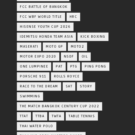
FCC BATTLE OF BANGKOK
FCC WBF WORLD TITLE
HRC
HISENSE YOUTH CUP 2026
IDEMITSU HONDA TEAM ASIA
KICK BOXING
MASERATI
MOTO GP
MOTO2
MOTOR EXPO 2020
NSDF
OIL
ONE LUMPINEE
PAT
PTG
PING PONG
PORSCHE 911
ROLLS ROYCE
RACE TO THE DREAM
SAT
STORY
SWIMMING
THE MATCH BANGKOK CENTURY CUP 2022
TTAT
TTBA
TWTA
TABLE TENNIS
THAI WATER POLO