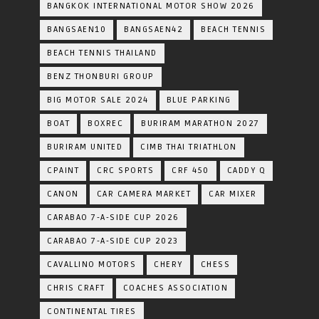
BANGKOK INTERNATIONAL MOTOR SHOW 2026
BANGSAEN10
BANGSAEN42
BEACH TENNIS
BEACH TENNIS THAILAND
BENZ THONBURI GROUP
BIG MOTOR SALE 2024
BLUE PARKING
BOAT
BOXREC
BURIRAM MARATHON 2027
BURIRAM UNITED
CIMB THAI TRIATHLON
CPAINT
CRC SPORTS
CRF 450
CADDY Q
CANON
CAR CAMERA MARKET
CAR MIXER
CARABAO 7-A-SIDE CUP 2026
CARABAO 7-A-SIDE CUP 2023
CAVALLINO MOTORS
CHERY
CHESS
CHRIS CRAFT
COACHES ASSOCIATION
CONTINENTAL TIRES