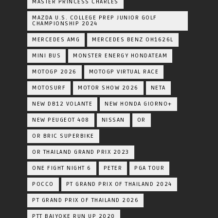
MASTER PRINCESS CHARLES
MAZDA U.S. COLLEGE PREP JUNIOR GOLF
CHAMPIONSHIP 2024
MERCEDES AMG
MERCEDES BENZ OH1626L
MINI BUS
MONSTER ENERGY HONDATEAM
MOTOGP 2026
MOTOGP VIRTUAL RACE
MOTOSURF
MOTOR SHOW 2026
NETA
NEW DB12 VOLANTE
NEW HONDA GIORNO+
NEW PEUGEOT 408
NISSAN
OR
OR BRIC SUPERBIKE
OR THAILAND GRAND PRIX 2023
ONE FIGHT NIGHT 6
PETER
PGA TOUR
POCCO
PT GRAND PRIX OF THAILAND 2024
PT GRAND PRIX OF THAILAND 2026
PTT BAIYOKE RUN UP 2020