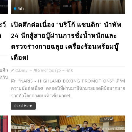
กีฬา
ว์
เปิดศึกต่อเนื่อง "บริโก้ แซนติก" นำทัพ
ด
24 นักสู้สายบู๊ผ่านการชั่งน้ำหนักและ
ตรวจร่างกายฉลุย เครื่องร้อนพร้อมบู๊
เดือด!
ับศึก
RCDaily
5 months ago
0
อวัน
ศึก "NARIS - HIGHLAND BOXING PROMOTIONS" เสิร์ฟ
ความมันต่อเนื่อง! ตลอดปีที่ผ่านมามีนักมวยยอดฝีมือมากมาย
จากทั่วโลกต่างตบเท้าเข้าฟาดฟ...
Read More