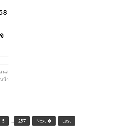
68
ง
ิจ
นแนล
นึ่ง
5
...
257
Next �
Last