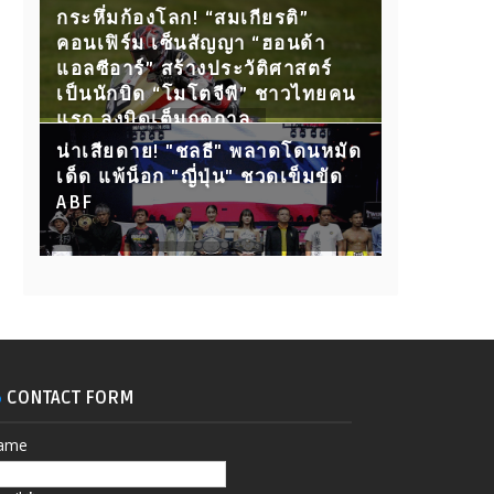
กับ 15 คู่ขุนพลนักสู้ ห้ามพลาด!
กระหึ่มก้องโลก! “สมเกียรติ”
คอนเฟิร์ม เซ็นสัญญา “ฮอนด้า
แอลซีอาร์” สร้างประวัติศาสตร์
เป็นนักบิด “โมโตจีพี” ชาวไทยคน
แรก ลงบิดเต็มฤดูกาล
น่าเสียดาย! "ชลธี" พลาดโดนหมัด
เด็ด แพ้น็อก "ญี่ปุ่น" ชวดเข็มขัด
ABF
CONTACT FORM
ame