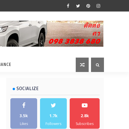
MANCE
SOCIALIZE
3.5k
1.7k
2.8k
Likes
Followers
Subscribes