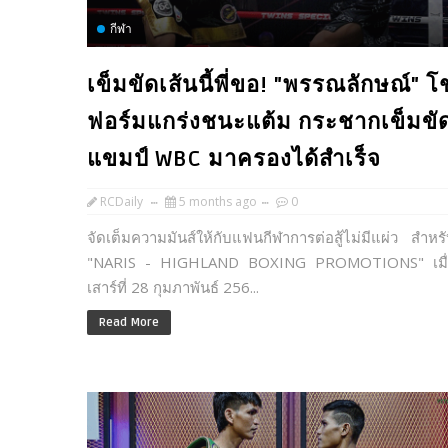
กีฬา
เข็มขัดเส้นนี้พี่ขอ! "พรรณลักษณ์" โช
ฟอร์มแกร่งชนะแต้ม กระชากเข็มขั
แขมป์ WBC มาครองได้สำเร็จ
RCDaily
5 months ago
0
จัดเต็มความมันส์ให้กับแฟนกีฬาการต่อสู้ไม่มีแผ่ว สำหร
"NARIS - HIGHLAND BOXING PROMOTIONS" เมื่
เสาร์ที่ 28 กุมภาพันธ์ 256...
Read More