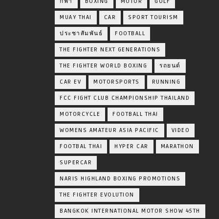
กีฬา
BOXING
MOTOR
GOLF
MUAY THAI
CAR
SPORT TOURISM
ประชาสัมพันธ์
FOOTBALL
THE FIGHTER NEXT GENERATIONS
THE FIGHTER WORLD BOXING
รถยนต์
CAR EV
MOTORSPORTS
RUNNING
FCC FIGHT CLUB CHAMPIONSHIP THAILAND
MOTORCYCLE
FOOTBALL THAI
WOMENS AMATEUR ASIA PACIFIC
VIDEO
FOOTBAL THAI
HYPER CAR
MARATHON
SUPERCAR
NARIS HIGHLAND BOXING PROMOTIONS
THE FIGHTER EVOLUTION
BANGKOK INTERNATIONAL MOTOR SHOW 45TH