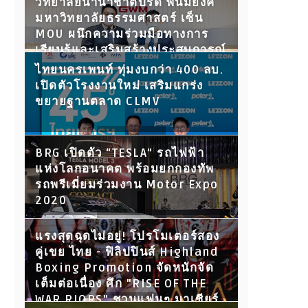
วิทยาลัยนานาชาติปรีดี พนมยงค์
มหาวิทยาลัยธรรมศาสตร์ เซ็น
MOU ผนึกความร่วมมือทางการ
เรียนรู้และเสริมสร้างประสบการณ์
ให้นักศึกษา พร้อมเปิดประตูสู่โลก
ไทยนครเพนท์ ทุ่มงบกว่า 400 ลบ.
การทำงานในอนาคต
เปิดตัวโรงงานใหม่ เสริมแกร่ง
ขยายฐานตลาด CLMV
BRG เปิดตัว “TESLA” รถไฟฟ้า
แห่งโลกอนาคต พร้อมยกกองทัพ
รถพรีเมี่ยมร่วมงาน Motor Expo
2020
แรงสุดฉุดไม่อยู่! โปรโมเตอร์สอง
คู่เขย ไทย - ฟิลิปปินส์ Highland
Boxing Promotion จัดหนักจัด
เต็มต่อเนื่อง ศึก "RISE OF THE
WAR RIORS" ชวนแฟนๆ มาเชียร์