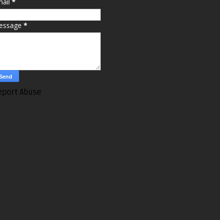
mail
*
essage
*
eport Abuse