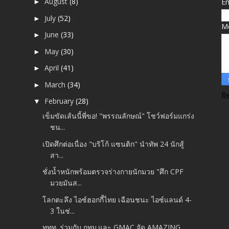
August
(8)
E
►
July
(52)
►
M
June
(33)
►
May
(30)
►
April
(41)
►
March
(34)
►
R
February
(28)
▼
เข็มขัดเส้นนี้พี่ขอ! "พรรณลักษณ์" โชว์ฟอร์มแกร่ง
ชน...
เปิดศึกต่อเนื่อง "บริโก้ แซนติก" นำทัพ 24 นักสู้
สา...
ชั่งน้ำหนักพร้อมตรวจร่างกายนักมวย "ศึก CPF
มวยมันส...
โลกตะลึง ไอซ์ฮอกกี้ไทย เฉือนชนะ ไอซ์แลนด์ 4-
3 ในช่...
ททท. ร่วมกับ กทม.และ GMAC จัด AMAZING