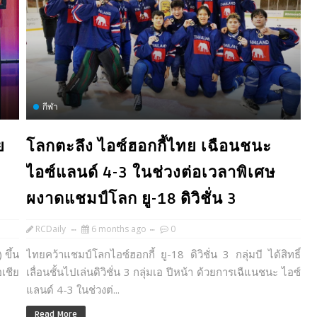
กีฬา
ย
โลกตะลึง ไอซ์ฮอกกี้ไทย เฉือนชนะ
ไอซ์แลนด์ 4-3 ในช่วงต่อเวลาพิเศษ
ผงาดแชมป์โลก ยู-18 ดิวิชั่น 3
RCDaily
6 months ago
0
 ขึ้น
ไทยคว้าแชมป์โลกไอซ์ฮอกกี้ ยู-18 ดิวิชั่น 3 กลุ่มบี ได้สิทธิ์
เชีย
เลื่อนชั้นไปเล่นดิวิชั่น 3 กลุ่มเอ ปีหน้า ด้วยการเฉืแนชนะ ไอซ์
แลนด์ 4-3 ในช่วงต่...
Read More