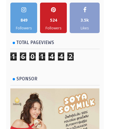
849
524
3.5k
Followers
Followers
Likes
TOTAL PAGEVIEWS
1
6
0
1
4
4
2
SPONSOR