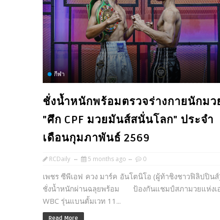
กีฬา
ชั่งน้ำหนักพร้อมตรวจร่างกายนักมว
"ศึก CPF มวยมันส์สนั่นโลก" ประจำ
เดือนกุมภาพันธ์ 2569
RCDaily
5 months ago
0
เพชร ซีพีเอฟ ควง มาร์ค อันโตนิโอ (ผู้ท้าชิงชาวฟิลิปปินส์)
ชั่งน้ำหนักผ่านฉลุยพร้อม ป้องกันแชมป์สภามวยแห่งเอ
WBC รุ่นแบนตั้มเวท 11...
Read More