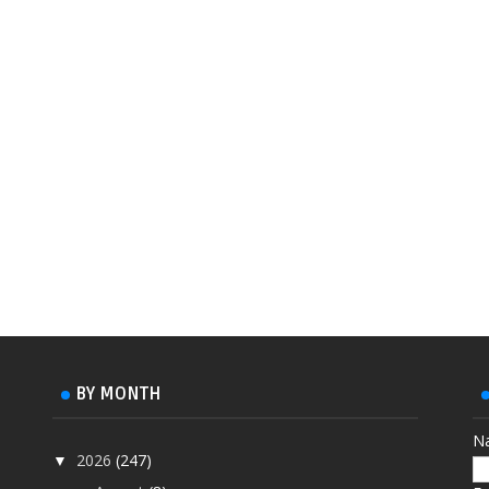
BY MONTH
N
2026
(247)
▼