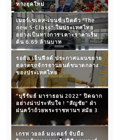
ทางยุคใหม่
เมอร์เซเดส-เบนซ์ เปิดตัว “The
new S-Class” ในประเทศไทย
อย่างเป็นทางการ เคาะราคาเริ่ม
ต้น 6.69 ล้านบาท
รอยัล เอ็นฟีลด์ ประกาศแผนขยาย
ตลาดรถจักรยานยนต์ขนาดกลาง
ของประเทศไทย
“บุรีรัมย์ มาราธอน 2022” ปิดฉาก
อย่างน่าประทับใจ ! “สัญชัย” ฝ่า
ฝนคว้าถ้วยพระราชทานฯ สมัย 3
เกรท วอลล์ มอเตอร์ จับมือ