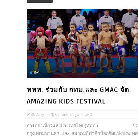
กีฬา
ททท. ร่วมกับ กทม.และ GMAC จัด
AMAZING KIDS FESTIVAL
RCDaily
6 months ago
0
การท่องเที่ยวแห่งประเทศไทย(ททท.) ร่วม
กรุงเทพมหานคร และ สมาคมกีฬาคิกบ็อกซิ่งแห่งประเท