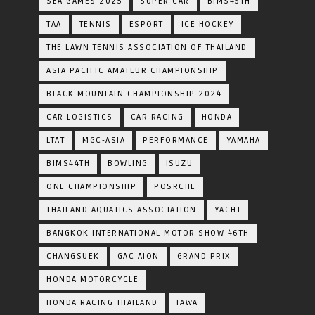
SEA GAMES 2025
SUPER CAR
BIMS45TH
TAA
TENNIS
ESPORT
ICE HOCKEY
THE LAWN TENNIS ASSOCIATION OF THAILAND
ASIA PACIFIC AMATEUR CHAMPIONSHIP
BLACK MOUNTAIN CHAMPIONSHIP 2024
CAR LOGISTICS
CAR RACING
HONDA
LTAT
MGC-ASIA
PERFORMANCE
YAMAHA
BIMS44TH
BOWLING
ISUZU
ONE CHAMPIONSHIP
POSRCHE
THAILAND AQUATICS ASSOCIATION
YACHT
BANGKOK INTERNATIONAL MOTOR SHOW 46TH
CHANGSUEK
GAC AION
GRAND PRIX
HONDA MOTORCYCLE
HONDA RACING THAILAND
TAWA