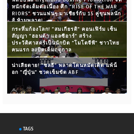
ฟิลิปปินส์ Highland Boxing Promotion จัด
หนักจัดเต็มต่อเนื่อง ศึก "RISE OF THE WAR
RIORS" ชวนแฟนๆ มาเชียร์กับ 15 คู่ขุนพลนัก
สู้ ห้ามพลาด!
กระหึ่มก้องโลก! “สมเกียรติ” คอนเฟิร์ม เซ็น
สัญญา “ฮอนด้า แอลซีอาร์” สร้าง
ประวัติศาสตร์เป็นนักบิด “โมโตจีพี” ชาวไทย
คนแรก ลงบิดเต็มฤดูกาล
น่าเสียดาย! "ชลธี" พลาดโดนหมัดเด็ด แพ้น็
อก "ญี่ปุ่น" ชวดเข็มขัด ABF
TAGS