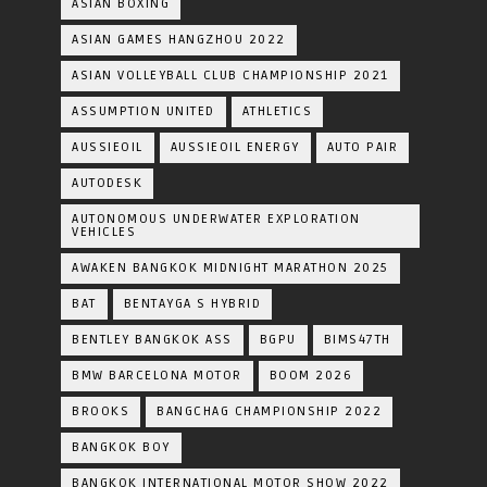
ASIAN BOXING
ASIAN GAMES HANGZHOU 2022
ASIAN VOLLEYBALL CLUB CHAMPIONSHIP 2021
ASSUMPTION UNITED
ATHLETICS
AUSSIEOIL
AUSSIEOIL ENERGY
AUTO PAIR
AUTODESK
AUTONOMOUS UNDERWATER EXPLORATION
VEHICLES
AWAKEN BANGKOK MIDNIGHT MARATHON 2025
BAT
BENTAYGA S HYBRID
BENTLEY BANGKOK ASS
BGPU
BIMS47TH
BMW BARCELONA MOTOR
BOOM 2026
BROOKS
BANGCHAG CHAMPIONSHIP 2022
BANGKOK BOY
BANGKOK INTERNATIONAL MOTOR SHOW 2022