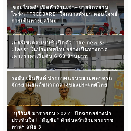
'จอยโบลด์' เปิดตัวร้านเช่า–ขายจักรยาน
ไฟฟ้า “FREEDARE” ใจกลางพัทยา ตอบโจทย์
การเดินทางยุคใหม่
เมอร์เซเดส-เบนซ์ เปิดตัว “The new S-
Class” ในประเทศไทยอย่างเป็นทางการ
เคาะราคาเริ่มต้น 6.69 ล้านบาท
รอยัล เอ็นฟีลด์ ประกาศแผนขยายตลาดรถ
จักรยานยนต์ขนาดกลางของประเทศไทย
“บุรีรัมย์ มาราธอน 2022” ปิดฉากอย่างน่า
ประทับใจ ! “สัญชัย” ฝ่าฝนคว้าถ้วยพระราช
ทานฯ สมัย 3