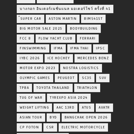
บางกอก อินเตอร์เนชั่นแนล มอเตอร์โชว์ ครั้งที่ 41
้SUPER CAR
ASTON MARTIN
BIMS41ST
BIG MOTOR SALE 2025
BODYBUILDING
FCC 8
FLOW YACHT CLUB
FERRARI
FINSWIMMING
IFMA
IFMA THAI
IPSC
IYBC 2026
ICE HOCHEY
MERCEDES BENZ
MOTOR EXPO 2023
NOSTRA LOGISTICS
OLYMPIC GAMES
PEUGEOT
SC35
SUV
TPBA
TOYOTA​ THAILAND​
TRIATHLON
TUG OF WAR
TYREXPO ASIA 2024
WEIGHT LIFTING
AAC 13RD
ATUS
AVATR
ASIAN TOUR
BYD
BANGCHAK OPEN 2026
CP FOTON
CSR
ELECTRIC MOTORCYCLE