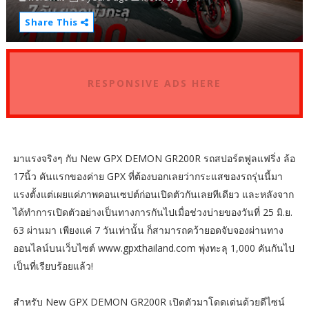
Share This
RESPONSIVE ADS HERE
มาแรงจริงๆ กับ New GPX DEMON GR200R รถสปอร์ตฟูลแฟริ่ง ล้อ
17นิ้ว คันแรกของค่าย GPX ที่ต้องบอกเลยว่ากระแสของรถรุ่นนี้มา
แรงตั้งแต่เผยแค่ภาพคอนเซปต์ก่อนเปิดตัวกันเลยทีเดียว และหลังจาก
ได้ทำการเปิดตัวอย่างเป็นทางการกันไปเมื่อช่วงบ่ายของวันที่ 25 มิ.ย.
63 ผ่านมา เพียงแค่ 7 วันเท่านั้น ก็สามารถคว้ายอดจับจองผ่านทาง
ออนไลน์บนเว็บไซต์ www.gpxthailand.com พุ่งทะลุ 1,000 คันกันไป
เป็นที่เรียบร้อยแล้ว!
สำหรับ New GPX DEMON GR200R เปิดตัวมาโดดเด่นด้วยดีไซน์