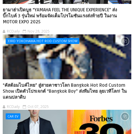
ยามาฮ่าเปิดบูธ “YAMAHA FEEL THE UNIQUE EXPERIENCE” ส่ง
บิ๊กไบค์ 3 รุ่นใหม่ พร้อมจัดเต็มโปรโมชันแรงส่งท้ายปี ในงาน
MOTOR EXPO 2025
RCDaily
Nov 28, 2025
33RD YOKOHAMA HOT ROD CUSTOM SHOW
“คัสต้อมไบค์ไทย” สู่สายตาชาวโลก Bangkok Hot Rod Custom
Show เปิดตัวโปรเจกต์ “Bangkok Boy” ส่งทีมไทย ลุยเวทีโลก! ใน
แดนปลาดิบ
RCDaily
Oct 07, 2025
CAR EV