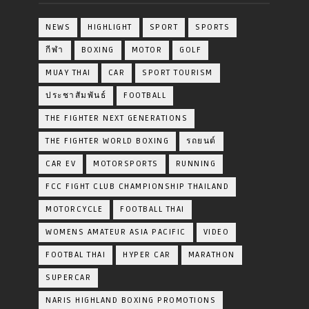
NEWS
HIGHLIGHT
SPORT
SPORTS
กีฬา
BOXING
MOTOR
GOLF
MUAY THAI
CAR
SPORT TOURISM
ประชาสัมพันธ์
FOOTBALL
THE FIGHTER NEXT GENERATIONS
THE FIGHTER WORLD BOXING
รถยนต์
CAR EV
MOTORSPORTS
RUNNING
FCC FIGHT CLUB CHAMPIONSHIP THAILAND
MOTORCYCLE
FOOTBALL THAI
WOMENS AMATEUR ASIA PACIFIC
VIDEO
FOOTBAL THAI
HYPER CAR
MARATHON
SUPERCAR
NARIS HIGHLAND BOXING PROMOTIONS