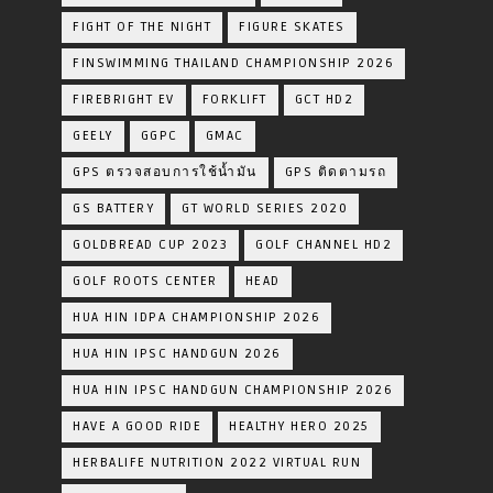
FIGHT OF THE NIGHT
FIGURE SKATES
FINSWIMMING THAILAND CHAMPIONSHIP 2026
FIREBRIGHT EV
FORKLIFT
GCT HD2
GEELY
GGPC
GMAC
GPS ตรวจสอบการใช้น้ำมัน
GPS ติดตามรถ
GS BATTERY
GT WORLD SERIES 2020
GOLDBREAD CUP 2023
GOLF CHANNEL HD2
GOLF ROOTS CENTER
HEAD
HUA HIN IDPA CHAMPIONSHIP 2026
HUA HIN IPSC HANDGUN 2026
HUA HIN IPSC HANDGUN CHAMPIONSHIP 2026
HAVE A GOOD RIDE
HEALTHY HERO 2025
HERBALIFE NUTRITION 2022 VIRTUAL RUN