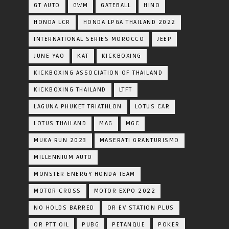
GT AUTO
GWM
GATEBALL
HINO
HONDA LCR
HONDA LPGA THAILAND 2022
INTERNATIONAL SERIES MOROCCO
JEEP
JUNE YAO
KAT
KICKBOXING
KICKBOXING ASSOCIATION OF THAILAND
KICKBOXING THAILAND
LTFT
LAGUNA PHUKET TRIATHLON
LOTUS CAR
LOTUS THAILAND
MAG
MGC
MUKA RUN 2023
MASERATI GRANTURISMO
MILLENNIUM AUTO
MONSTER ENERGY HONDA TEAM
MOTOR CROSS
MOTOR EXPO 2022
NO HOLDS BARRED
OR EV STATION PLUS
OR PTT OIL
PUBG
PETANQUE
POKER