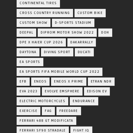
CONTINENTAL TIRES
CROSS COUNTRY RUNNING
CUSTOM BIKE
CUSTOM SHOW
D-SPORTS STADIUM
DEEPAL
DIPROM MOTOR SHOW 2022
DOH
DPE X HAIER CUP 2026
DAKARRALLY
DAYTONA
DIVING SPORT
DUCATI
EA SPORTS
EA SPORTS FIFA MOBILE WORLD CUP 2022
EFB
ENEOS
ENEOS X PRIME
ETRAN NDR
EVA 2023
EVOLVE EMSPHERE
EDISON EV
ELECTRIC MOTORCYCLES
ENDURANCE
EXERCISE
FAG
FREEDARE
FERRARI 488 GT MODIFICATA
FERRARI SF90 STRADALE
FIGHT IQ