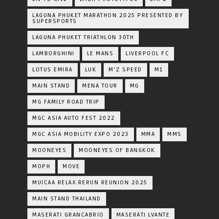
LAGUNA PHUKET MARATHON 2025 PRESENTED BY
SUPERSPORTS
LAGUNA PHUKET TRIATHLON 30TH
LAMBORGHINI
LE MANS
LIVERPOOL FC
LOTUS EMIRA
LUK
M'Z SPEED
M1
MAIN STAND
MENA TOUR
MG
MG FAMILY ROAD TRIP
MGC ASIA AUTO FEST 2022
MGC ASIA MOBILITY EXPO 2023
MMA
MMS
MOONEYES
MOONEYES OF BANGKOK
MOPH
MOVE
MUICAA RELAX RERUN REUNION 2025
MAIN STAND THAILAND
MASERATI GRANCABRIO
MASERATI LVANTE