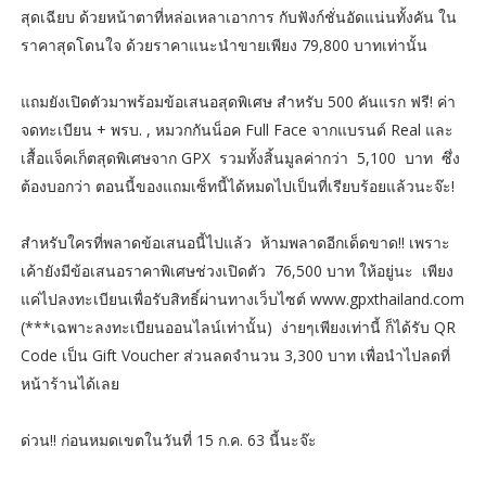
สุดเฉียบ ด้วยหน้าตาที่หล่อเหลาเอาการ กับฟังก์ชั่นอัดแน่นทั้งคัน ใน
ราคาสุดโดนใจ ด้วยราคาแนะนำขายเพียง 79,800 บาทเท่านั้น
แถมยังเปิดตัวมาพร้อมข้อเสนอสุดพิเศษ สำหรับ 500 คันแรก ฟรี! ค่า
จดทะเบียน + พรบ. , หมวกกันน็อค Full Face จากแบรนด์ Real และ
เสื้อแจ็คเก็ตสุดพิเศษจาก GPX รวมทั้งสิ้นมูลค่ากว่า 5,100 บาท ซึ่ง
ต้องบอกว่า ตอนนี้ของแถมเซ็ทนี้ได้หมดไปเป็นที่เรียบร้อยแล้วนะจ๊ะ!
สำหรับใครที่พลาดข้อเสนอนี้ไปแล้ว ห้ามพลาดอีกเด็ดขาด!! เพราะ
เค้ายังมีข้อเสนอราคาพิเศษช่วงเปิดตัว 76,500 บาท ให้อยู่นะ เพียง
แค่ไปลงทะเบียนเพื่อรับสิทธิ์ผ่านทางเว็บไซต์ www.gpxthailand.com
(***เฉพาะลงทะเบียนออนไลน์เท่านั้น) ง่ายๆเพียงเท่านี้ ก็ได้รับ QR
Code เป็น Gift Voucher ส่วนลดจำนวน 3,300 บาท เพื่อนำไปลดที่
หน้าร้านได้เลย
ด่วน!! ก่อนหมดเขตในวันที่ 15 ก.ค. 63 นี้นะจ๊ะ