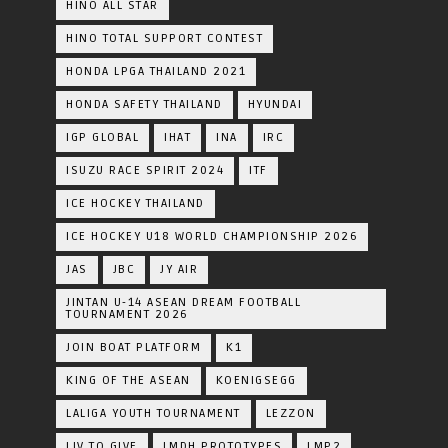
HINO ALL STAR
HINO TOTAL SUPPORT CONTEST
HONDA LPGA THAILAND 2021
HONDA SAFETY THAILAND
HYUNDAI
IGP GLOBAL
IHAT
INA
IRC
ISUZU RACE SPIRIT 2024
ITF
ICE HOCKEY THAILAND
ICE HOCKEY U18 WORLD CHAMPIONSHIP 2026
JAS
JBC
JY AIR
JINTAN U-14 ASEAN DREAM FOOTBALL
TOURNAMENT 2026
JOIN BOAT PLATFORM
K1
KING OF THE ASEAN
KOENIGSEGG
LALIGA YOUTH TOURNAMENT
LEZZON
LIV TO GIVE
LMDH PROTOTYPES
LMP2