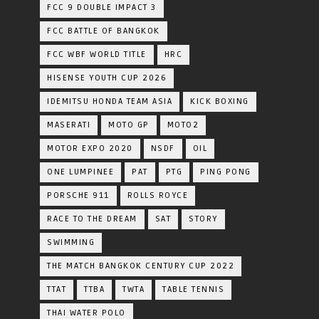
FCC 9 DOUBLE IMPACT 3
FCC BATTLE OF BANGKOK
FCC WBF WORLD TITLE
HRC
HISENSE YOUTH CUP 2026
IDEMITSU HONDA TEAM ASIA
KICK BOXING
MASERATI
MOTO GP
MOTO2
MOTOR EXPO 2020
NSDF
OIL
ONE LUMPINEE
PAT
PTG
PING PONG
PORSCHE 911
ROLLS ROYCE
RACE TO THE DREAM
SAT
STORY
SWIMMING
THE MATCH BANGKOK CENTURY CUP 2022
TTAT
TTBA
TWTA
TABLE TENNIS
THAI WATER POLO