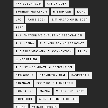
AFF SUZUKI CUP
ART OF GOLF
BURIRAM MARATHON
HYBRID CAR
KONG
LFC
PARIS 2024
SJM MACAO OPEN 2024
TBPA
THAI AMATEUR WEIGHTLIFTING ASSOCIATION
THAI HONDA
THAILAND BOXING ASSOCIATE
THE 63RD WBC ANNUAL CONVENTION
TRUCK
WINDSURFING
THE 1ST WBC MUAYTHAI CONVENTION
BRG GROUP
BADMINTON THAI
BASKETBALL
CHANGAN
FCC 7 DOUBLE IMPACT II
HONDA HRC
MAZDA
MOTOR EXPO 2025
SUPERBIKE
WEIGHTLIFTING ATHLETES
XPENG
YAMAHA SPORTS