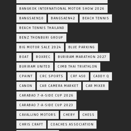
BANGKOK INTERNATIONAL MOTOR SHOW 2026
BANGSAEN10
BANGSAEN42
BEACH TENNIS
BEACH TENNIS THAILAND
BENZ THONBURI GROUP
BIG MOTOR SALE 2024
BLUE PARKING
BOAT
BOXREC
BURIRAM MARATHON 2027
BURIRAM UNITED
CIMB THAI TRIATHLON
CPAINT
CRC SPORTS
CRF 450
CADDY Q
CANON
CAR CAMERA MARKET
CAR MIXER
CARABAO 7-A-SIDE CUP 2026
CARABAO 7-A-SIDE CUP 2023
CAVALLINO MOTORS
CHERY
CHESS
CHRIS CRAFT
COACHES ASSOCIATION