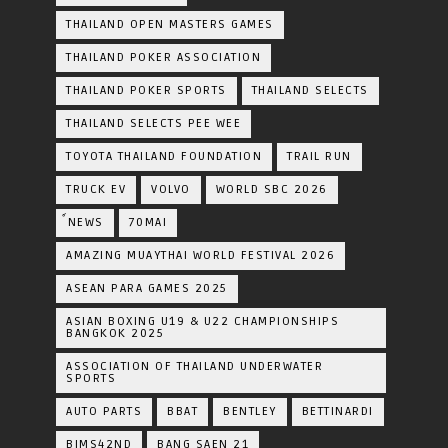
THAILAND OPEN MASTERS GAMES
THAILAND POKER ASSOCIATION
THAILAND POKER SPORTS
THAILAND SELECTS
THAILAND SELECTS PEE WEE
TOYOTA​ THAILAND​ FOUNDATION
TRAIL RUN
TRUCK EV
VOLVO
WORLD SBC 2026
์NEWS
70MAI
AMAZING MUAYTHAI WORLD FESTIVAL 2026
ASEAN PARA GAMES 2025
ASIAN BOXING U19 & U22 CHAMPIONSHIPS
BANGKOK 2025
ASSOCIATION OF THAILAND UNDERWATER
SPORTS
AUTO PARTS
BBAT
BENTLEY
BETTINARDI
BIMS42ND
BANG SAEN 21