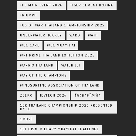
THE MAIN EVENT 2026
TIGER CEMENT BOXING
TRIUMPH
TUG OF WAR THAILAND CHAMPIONSHIP 2025
UNDERWATER HOCKEY
WAKO
WATH
WBC CARE
WBC MUAYTHAI
WPT PRIME THAILAND EXHIBITION 2025
WARRIX THAILAND
WATER JET
WAY OF THE CHAMPIONS
WINDSURFING ASSOCIATION OF THAILAND
ZEEKR
IEVTECH 2024
จักรยานไฟฟ้า
10K THAILAND CHAMPIONSHIP 2025 PRESENTED
BY LG
1MOVE
1ST CISM MILITARY MUAYTHAI CHALLENGE