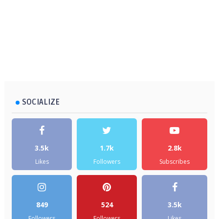
SOCIALIZE
3.5k
1.7k
2.8k
Likes
Followers
Subscribes
849
524
3.5k
Followers
Followers
Likes