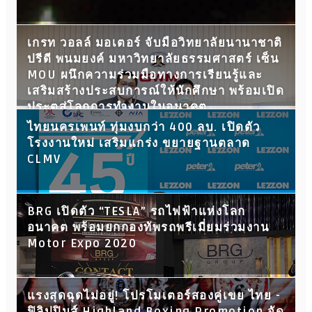
เกรท วอลล์ มอเตอร์ จับมือวิทยาลัยนานาชาติ
ปรีดี พนมยงค์ มหาวิทยาลัยธรรมศาสตร์ เซ็น
MOU ผนึกความร่วมมือทางการเรียนรู้และ
เสริมสร้างประสบการณ์ให้นักศึกษา พร้อมเปิด
ประตูสู่โลกการทำงานในอนาคต
ไทยนครเพนท์ ทุ่มงบกว่า 400 ลบ. เปิดตัว
โรงงานใหม่ เสริมแกร่ง ขยายฐานตลาด
CLMV
BRG เปิดตัว “TESLA” รถไฟฟ้าแห่งโลก
อนาคต พร้อมยกกองทัพรถพรีเมี่ยมร่วมงาน
Motor Expo 2020
แรงสุดฉุดไม่อยู่! โปรโมเตอร์สองคู่เขย ไทย -