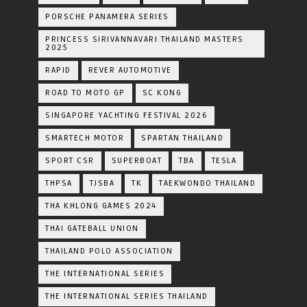
PORSCHE PANAMERA SERIES
PRINCESS SIRIVANNAVARI THAILAND MASTERS
2025
RAPID
REVER AUTOMOTIVE
ROAD TO MOTO GP
SC KONG
SINGAPORE YACHTING FESTIVAL 2026
SMARTECH MOTOR
SPARTAN THAILAND
SPORT CSR
SUPERBOAT
TBA
TESLA
THPSA
TJSBA
TK
TAEKWONDO THAILAND
THA KHLONG GAMES 2024
THAI GATEBALL UNION
THAILAND POLO ASSOCIATION
THE INTERNATIONAL SERIES
THE INTERNATIONAL SERIES THAILAND