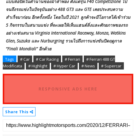
แบบล้อปิดในตำนานของม้าลำพอง ตั้งแต่รุ่น F40 Competizione ไป
จนถึงรถแข่งในปัจจุบันอย่าง 488 GT3 และ GTE เคยประสบความ
สำเร็จมาก่อน อีกครั้งหนึ่ง โดยในปี 2021 ลูกค้าจะมีโอกาสได้เข้าร่วม
5 กิจกรรมในสนามแข่ง ที่จะเผยให้เห็นแฮนด์ลิ่งและศักยภาพของรถ
อย่างเช่นสนาม Virginia International Raceway, Monza, Watkins
Glen, Suzuka และ Nurburgring รวมไปถึงการแข่งขันปิดฤดูกาล
“Finali Mondiali” อีกด้วย
Tags
# Car
# Car Racing
# Ferrari
# Ferrari 488 GT
Modificata
# Highlight
# Hyper Car
# News
# Supercar
RESPONSIVE ADS HERE
Share This