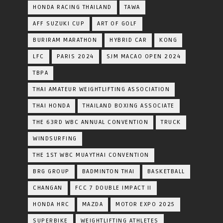
HONDA RACING THAILAND
TAWA
AFF SUZUKI CUP
ART OF GOLF
BURIRAM MARATHON
HYBRID CAR
KONG
LFC
PARIS 2024
SJM MACAO OPEN 2024
TBPA
THAI AMATEUR WEIGHTLIFTING ASSOCIATION
THAI HONDA
THAILAND BOXING ASSOCIATE
THE 63RD WBC ANNUAL CONVENTION
TRUCK
WINDSURFING
THE 1ST WBC MUAYTHAI CONVENTION
BRG GROUP
BADMINTON THAI
BASKETBALL
CHANGAN
FCC 7 DOUBLE IMPACT II
HONDA HRC
MAZDA
MOTOR EXPO 2025
SUPERBIKE
WEIGHTLIFTING ATHLETES