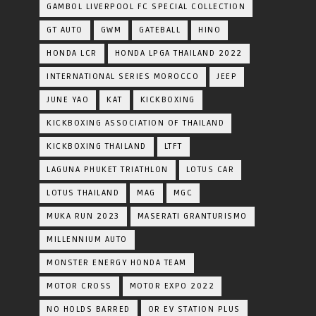
GAMBOL LIVERPOOL FC SPECIAL COLLECTION
GT AUTO
GWM
GATEBALL
HINO
HONDA LCR
HONDA LPGA THAILAND 2022
INTERNATIONAL SERIES MOROCCO
JEEP
JUNE YAO
KAT
KICKBOXING
KICKBOXING ASSOCIATION OF THAILAND
KICKBOXING THAILAND
LTFT
LAGUNA PHUKET TRIATHLON
LOTUS CAR
LOTUS THAILAND
MAG
MGC
MUKA RUN 2023
MASERATI GRANTURISMO
MILLENNIUM AUTO
MONSTER ENERGY HONDA TEAM
MOTOR CROSS
MOTOR EXPO 2022
NO HOLDS BARRED
OR EV STATION PLUS