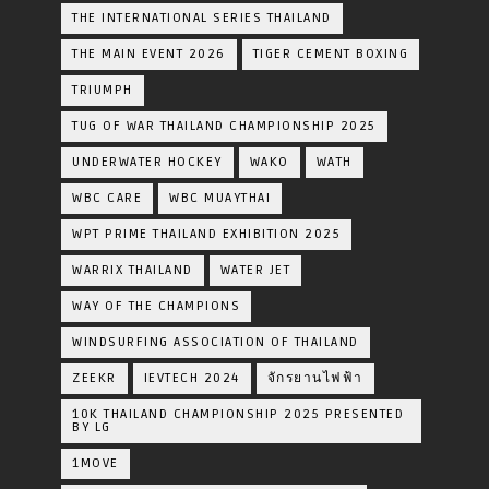
THE INTERNATIONAL SERIES THAILAND
THE MAIN EVENT 2026
TIGER CEMENT BOXING
TRIUMPH
TUG OF WAR THAILAND CHAMPIONSHIP 2025
UNDERWATER HOCKEY
WAKO
WATH
WBC CARE
WBC MUAYTHAI
WPT PRIME THAILAND EXHIBITION 2025
WARRIX THAILAND
WATER JET
WAY OF THE CHAMPIONS
WINDSURFING ASSOCIATION OF THAILAND
ZEEKR
IEVTECH 2024
จักรยานไฟฟ้า
10K THAILAND CHAMPIONSHIP 2025 PRESENTED
BY LG
1MOVE