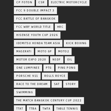
CP FOTON
CSR
ELECTRIC MOTORCYCLE
FCC 9 DOUBLE IMPACT 3
FCC BATTLE OF BANGKOK
FCC WBF WORLD TITLE
HRC
HISENSE YOUTH CUP 2026
IDEMITSU HONDA TEAM ASIA
KICK BOXING
MASERATI
MOTO GP
MOTO2
MOTOR EXPO 2020
NSDF
OIL
ONE LUMPINEE
PTG
PING PONG
PORSCHE 911
ROLLS ROYCE
RACE TO THE DREAM
SAT
STORY
SWIMMING
THE MATCH BANGKOK CENTURY CUP 2022
TTAT
TTBA
TWTA
TABLE TENNIS