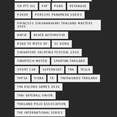
OR PTT OIL
PAT
PUBG
PETANQUE
POKER
PORSCHE PANAMERA SERIES
PRINCESS SIRIVANNAVARI THAILAND MASTERS
2025
RAPID
REVER AUTOMOTIVE
ROAD TO MOTO GP
SC KONG
SINGAPORE YACHTING FESTIVAL 2026
SMARTECH MOTOR
SPARTAN THAILAND
SPORT CSR
SUPERBOAT
TBA
TESLA
THPSA
TJSBA
TK
TAEKWONDO THAILAND
THA KHLONG GAMES 2024
THAI GATEBALL UNION
THAILAND POLO ASSOCIATION
THE INTERNATIONAL SERIES