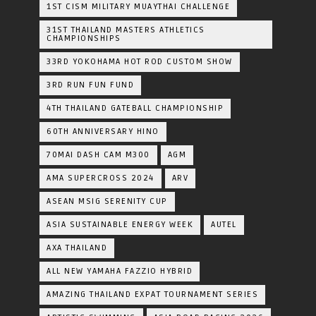
1ST CISM MILITARY MUAYTHAI CHALLENGE
31ST THAILAND MASTERS ATHLETICS
CHAMPIONSHIPS
33RD YOKOHAMA HOT ROD CUSTOM SHOW
3RD RUN FUN FUND
4TH THAILAND GATEBALL CHAMPIONSHIP
60TH ANNIVERSARY HINO
70MAI DASH CAM M300
AGM
AMA SUPERCROSS 2024
ARV
ASEAN MSIG SERENITY CUP
ASIA SUSTAINABLE ENERGY WEEK
AUTEL
AXA THAILAND
ALL NEW YAMAHA FAZZIO HYBRID
AMAZING THAILAND EXPAT TOURNAMENT SERIES