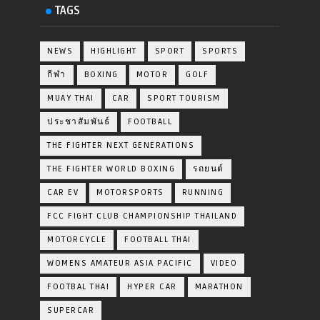
TAGS
NEWS
HIGHLIGHT
SPORT
SPORTS
กีฬา
BOXING
MOTOR
GOLF
MUAY THAI
CAR
SPORT TOURISM
ประชาสัมพันธ์
FOOTBALL
THE FIGHTER NEXT GENERATIONS
THE FIGHTER WORLD BOXING
รถยนต์
CAR EV
MOTORSPORTS
RUNNING
FCC FIGHT CLUB CHAMPIONSHIP THAILAND
MOTORCYCLE
FOOTBALL THAI
WOMENS AMATEUR ASIA PACIFIC
VIDEO
FOOTBAL THAI
HYPER CAR
MARATHON
SUPERCAR