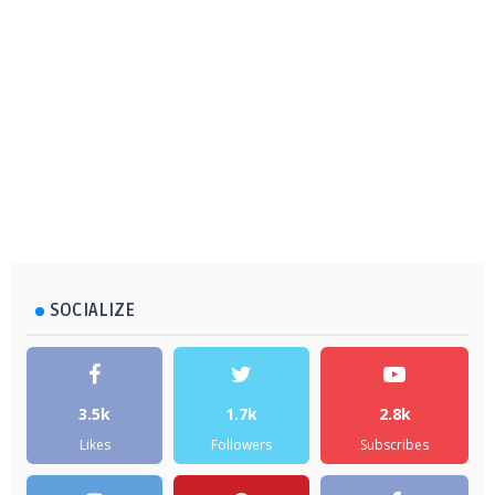
SOCIALIZE
3.5k
1.7k
2.8k
Likes
Followers
Subscribes