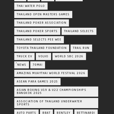
THAI WATER POLO
THAILAND OPEN MASTERS GAMES
THAILAND POKER ASSOCIATION
THAILAND POKER SPORTS
THAILAND SELECTS
THAILAND SELECTS PEE WEE
TOYOTA​ THAILAND​ FOUNDATION
TRAIL RUN
TRUCK EV
VOLVO
WORLD SBC 2026
์NEWS
70MAI
AMAZING MUAYTHAI WORLD FESTIVAL 2026
ASEAN PARA GAMES 2025
ASIAN BOXING U19 & U22 CHAMPIONSHIPS
BANGKOK 2025
ASSOCIATION OF THAILAND UNDERWATER
SPORTS
AUTO PARTS
BBAT
BENTLEY
BETTINARDI