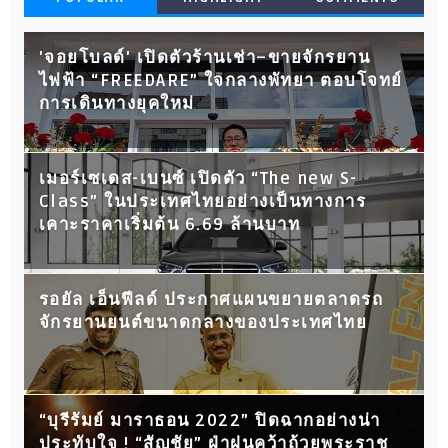
'จอยโบลด์' เปิดตัวร้านเช่า–ขายจักรยาน
ไฟฟ้า “FREEDARE” ใจกลางพัทยา ตอบโจทย์
การเดินทางยุคใหม่
เมอร์เซเดส-เบนซ์ เปิดตัว “The new S-
Class” ในประเทศไทยอย่างเป็นทางการ
เคาะราคาเริ่มต้น 6.69 ล้านบาท
รอยัล เอ็นฟีลด์ ประกาศแผนขยายตลาดรถ
จักรยานยนต์ขนาดกลางของประเทศไทย
“บุรีรัมย์ มาราธอน 2022” ปิดฉากอย่างน่า
ประทับใจ ! “สัญชัย” ฝ่าฝนคว้าถ้วยพระราช