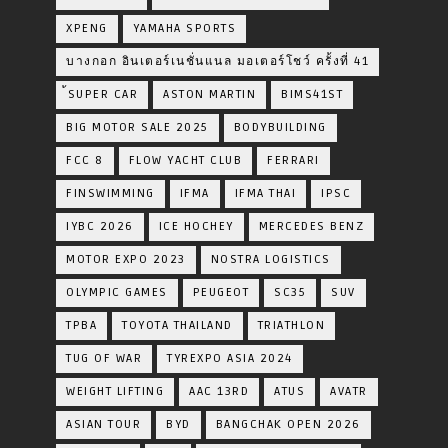
XPENG
YAMAHA SPORTS
บางกอก อินเตอร์เนชั่นแนล มอเตอร์โชว์ ครั้งที่ 41
้SUPER CAR
ASTON MARTIN
BIMS41ST
BIG MOTOR SALE 2025
BODYBUILDING
FCC 8
FLOW YACHT CLUB
FERRARI
FINSWIMMING
IFMA
IFMA THAI
IPSC
IYBC 2026
ICE HOCHEY
MERCEDES BENZ
MOTOR EXPO 2023
NOSTRA LOGISTICS
OLYMPIC GAMES
PEUGEOT
SC35
SUV
TPBA
TOYOTA​ THAILAND​
TRIATHLON
TUG OF WAR
TYREXPO ASIA 2024
WEIGHT LIFTING
AAC 13RD
ATUS
AVATR
ASIAN TOUR
BYD
BANGCHAK OPEN 2026