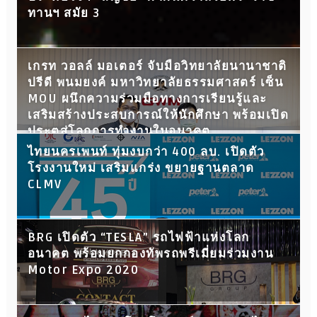
ทานฯ สมัย 3
เกรท วอลล์ มอเตอร์ จับมือวิทยาลัยนานาชาติ
ปรีดี พนมยงค์ มหาวิทยาลัยธรรมศาสตร์ เซ็น
MOU ผนึกความร่วมมือทางการเรียนรู้และ
เสริมสร้างประสบการณ์ให้นักศึกษา พร้อมเปิด
ประตูสู่โลกการทำงานในอนาคต
ไทยนครเพนท์ ทุ่มงบกว่า 400 ลบ. เปิดตัว
โรงงานใหม่ เสริมแกร่ง ขยายฐานตลาด
CLMV
BRG เปิดตัว “TESLA” รถไฟฟ้าแห่งโลก
อนาคต พร้อมยกกองทัพรถพรีเมี่ยมร่วมงาน
Motor Expo 2020