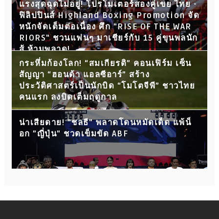
แรงสุดฉุดไม่อยู่! โปรโมเตอร์สองคู่เขย ไทย -
ฟิลิปปินส์ Highland Boxing Promotion จัด
หนักจัดเต็มต่อเนื่อง ศึก "RISE OF THE WAR
RIORS" ชวนแฟนๆ มาเชียร์กับ 15 คู่ขุนพลนัก
สู้ ห้ามพลาด!
กระหึ่มก้องโลก! “สมเกียรติ” คอนเฟิร์ม เซ็น
สัญญา “ฮอนด้า แอลซีอาร์” สร้าง
ประวัติศาสตร์เป็นนักบิด “โมโตจีพี” ชาวไทย
คนแรก ลงบิดเต็มฤดูกาล
น่าเสียดาย! "ชลธี" พลาดโดนหมัดเด็ด แพ้น็
อก "ญี่ปุ่น" ชวดเข็มขัด ABF