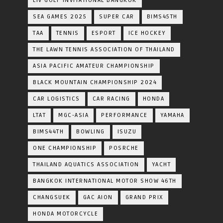
LIV GOLF INVITATIONAL BANGKOK
SEA GAMES 2025
SUPER CAR
BIMS45TH
TAA
TENNIS
ESPORT
ICE HOCKEY
THE LAWN TENNIS ASSOCIATION OF THAILAND
ASIA PACIFIC AMATEUR CHAMPIONSHIP
BLACK MOUNTAIN CHAMPIONSHIP 2024
CAR LOGISTICS
CAR RACING
HONDA
LTAT
MGC-ASIA
PERFORMANCE
YAMAHA
BIMS44TH
BOWLING
ISUZU
ONE CHAMPIONSHIP
POSRCHE
THAILAND AQUATICS ASSOCIATION
YACHT
BANGKOK INTERNATIONAL MOTOR SHOW 46TH
CHANGSUEK
GAC AION
GRAND PRIX
HONDA MOTORCYCLE