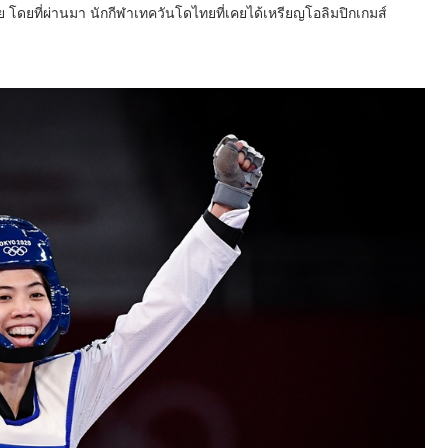
โดยที่ผ่านมา นักกีฬาเทควันโดไทยที่เคยได้เหรียญโอลิมปิกเกมส์