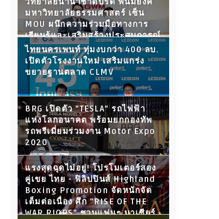
วิทยาลัยนานาชาติปรีดี พนมยงค์
มหาวิทยาลัยธรรมศาสตร์ เซ็น
MOU ผนึกความร่วมมือทางการ
เรียนรู้และเสริมสร้างประสบการณ์
ให้นักศึกษา พร้อมเปิดประตูสู่โลก
ไทยนครเพนท์ ทุ่มงบกว่า 400 ลบ.
การทำงานในอนาคต
เปิดตัวโรงงานใหม่ เสริมแกร่ง
ขยายฐานตลาด CLMV
BRG เปิดตัว “TESLA” รถไฟฟ้า
แห่งโลกอนาคต พร้อมยกกองทัพ
รถพรีเมี่ยมร่วมงาน Motor Expo
2020
แรงสุดฉุดไม่อยู่! โปรโมเตอร์สอง
คู่เขย ไทย - ฟิลิปปินส์ Highland
Boxing Promotion จัดหนักจัด
เต็มต่อเนื่อง ศึก "RISE OF THE
WAR RIORS" ชวนแฟนๆ มาเชียร์