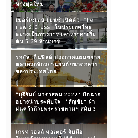
ทางยุคใหม่
เมอร์เซเดส-เบนซ์ เปิดตัว “The
new S-Class” ในประเทศไทย
อย่างเป็นทางการ เคาะราคาเริ่ม
ต้น 6.69 ล้านบาท
รอยัล เอ็นฟีลด์ ประกาศแผนขยาย
ตลาดรถจักรยานยนต์ขนาดกลาง
ของประเทศไทย
“บุรีรัมย์ มาราธอน 2022” ปิดฉาก
อย่างน่าประทับใจ ! “สัญชัย” ฝ่า
ฝนคว้าถ้วยพระราชทานฯ สมัย 3
เกรท วอลล์ มอเตอร์ จับมือ