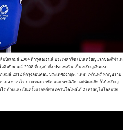
ลิมปิกเกมส์ 2004 ที่กรุงเอเธนส์ ประเทศกรีซ เป็นเหรียญแรกของกีฬาเท
นโอลิมปิกเกมส์ 2008 ที่กรุงปักกิ่ง ประเทศจีน เป็นเหรียญเงินแรก
ปิกเกมส์ 2012 ที่กรุงลอนดอน ประเทศอังกฤษ, “เทม” เทวินทร์ หาญปราบ
งริโอ เดอ จาเนโร ประเทศบราซิล และ พาณิภัค วงศ์พัฒนกิจ ก็ได้เหรียญ
เนโร ด้วยและเป็นครั้งแรกที่กีฬาเทควันโดไทยได้ 2 เหรียญในโอลิมปิก