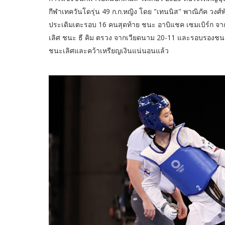
กีฬาเทควันโดรุ่น 49 ก.ก.หญิง โดย "เทนนิส" พาณิภัค วงศ
ประเดิมเตะรอบ 16 คนสุดท้าย ชนะ อาบิแชค เซมเบิร์ก จาก
เลิศ ชนะ ธี คิม ตรวง จากเวียดนาม 20-11 และรอบรองชนะเ
ชนะเลิศและคว้าเหรียญเงินแน่นอนแล้ว