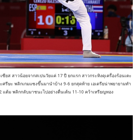
ลเซียส สาวน้อยจากสเปนวัยแค่ 17 ปี ยกแรก สาวกระทิงดุเครื่องร้อนเตะ
ตะศรีษะ พลิกเกมแซงขึ้นมานำบ้าง 9-6 ยกสุดท้าย เอเดรียน่าพยายามทำ
2 แต้ม พลิกกลับมาชนะไปอย่างตื่นเต้น 11-10 คว้าเหรียญทอง