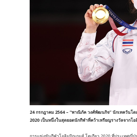
24 กรกฎาคม 2564 – “พาณิภัค วงศ์พัฒนกิจ” นักเทควันโดส
2020 เป็นหนึ่งในสุดยอดนักกีฬาที่คว้าเหรียญรางวัลจากโอล
การแข่งขันกีฬาโอลิมปิกเกมส์ โตเกียว 2020 ที่ประเทศญี่ปุ