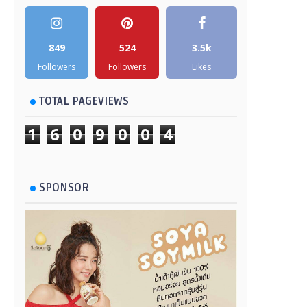
849
524
3.5k
Followers
Followers
Likes
TOTAL PAGEVIEWS
1
6
0
9
0
0
4
SPONSOR