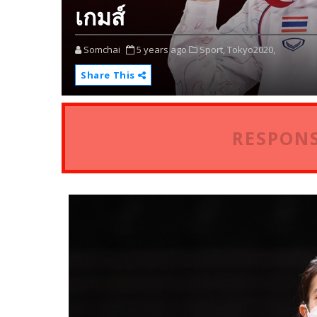
เกมส์
Somchai
5 years ago
Sport,
Tokyo2020,
Share This
RESPONS