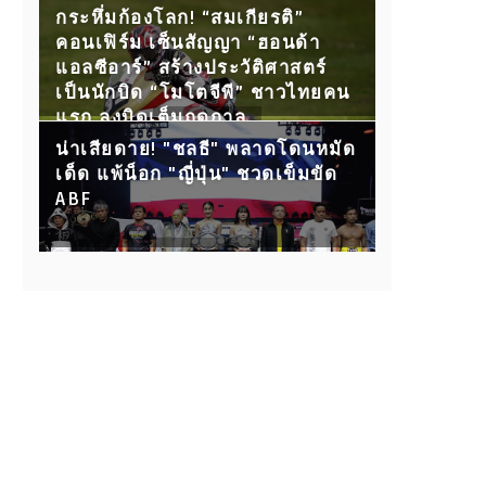
กับ 15 คู่ขุนพลนักสู้ ห้ามพลาด!
กระหึ่มก้องโลก! “สมเกียรติ”
คอนเฟิร์ม เซ็นสัญญา “ฮอนด้า
แอลซีอาร์” สร้างประวัติศาสตร์
เป็นนักบิด “โมโตจีพี” ชาวไทยคน
แรก ลงบิดเต็มฤดูกาล
น่าเสียดาย! "ชลธี" พลาดโดนหมัด
เด็ด แพ้น็อก "ญี่ปุ่น" ชวดเข็มขัด
ABF