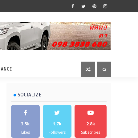
MANCE
SOCIALIZE
3.5k
1.7k
2.8k
Likes
Followers
Subscribes