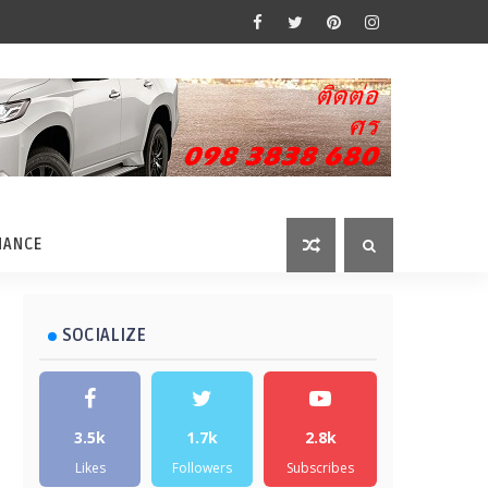
MANCE
SOCIALIZE
3.5k
1.7k
2.8k
Likes
Followers
Subscribes