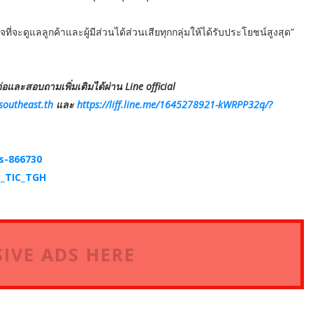
จะดูแลลูกค้าและผู้มีส่วนได้ส่วนเสียทุกกลุ่มให้ได้รับประโยชน์สูงสุด”
่อและสอบถามเพิ่มเติมได้ผ่าน Line official
southeast.th
และ
https://liff.line.me/1645278921-kWRPP32q/?
s-866730
y_TIC_TGH
IVE ADS HERE