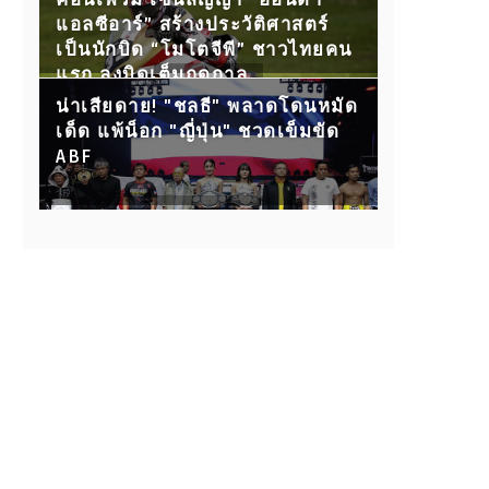
คอนเฟิร์ม เซ็นสัญญา “ฮอนด้า
แอลซีอาร์” สร้างประวัติศาสตร์
เป็นนักบิด “โมโตจีพี” ชาวไทยคน
แรก ลงบิดเต็มฤดูกาล
น่าเสียดาย! "ชลธี" พลาดโดนหมัด
เด็ด แพ้น็อก "ญี่ปุ่น" ชวดเข็มขัด
ABF