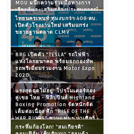
MOU ผนึกความร่วมมือทางการ
เรียนรู้และเสริมสร้างประสบการณ์
ให้นักศึกษา พร้อมเปิดประตูสู่โลก
ไทยนครเพนท์ ทุ่มงบกว่า 400 ลบ.
การทำงานในอนาคต
เปิดตัวโรงงานใหม่ เสริมแกร่ง
ขยายฐานตลาด CLMV
BRG เปิดตัว “TESLA” รถไฟฟ้า
แห่งโลกอนาคต พร้อมยกกองทัพ
รถพรีเมี่ยมร่วมงาน Motor Expo
2020
แรงสุดฉุดไม่อยู่! โปรโมเตอร์สอง
คู่เขย ไทย - ฟิลิปปินส์ Highland
Boxing Promotion จัดหนักจัด
เต็มต่อเนื่อง ศึก "RISE OF THE
WAR RIORS" ชวนแฟนๆ มาเชียร์
กับ 15 คู่ขุนพลนักสู้ ห้ามพลาด!
กระหึ่มก้องโลก! “สมเกียรติ”