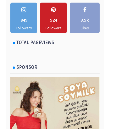
849
524
3.5k
Followers
Followers
Likes
TOTAL PAGEVIEWS
SPONSOR