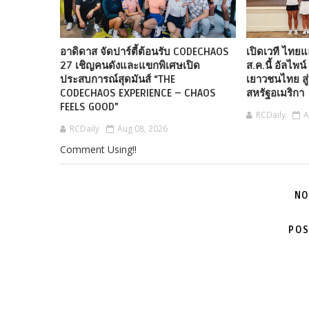
อาดิดาส จัดปาร์ตี้ต้อนรับ CODECHAOS
เปิดเวที ไทยแ
27 เชิญคนดังและแขกพิเศษเปิด
ส.ค.นี้ อัลไพน
ประสบการณ์สุดมันส์ “THE
เยาวชนไทย สู่เ
CODECHAOS EXPERIENCE – CHAOS
สหรัฐอเมริกา
FEELS GOOD”
RCDaily
A
RCDaily
Aug 08, 2026
Comment Using!!
NO
POS