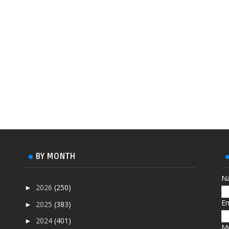
BY MONTH
N
2026
(250)
►
E
2025
(383)
►
2024
(401)
►
M