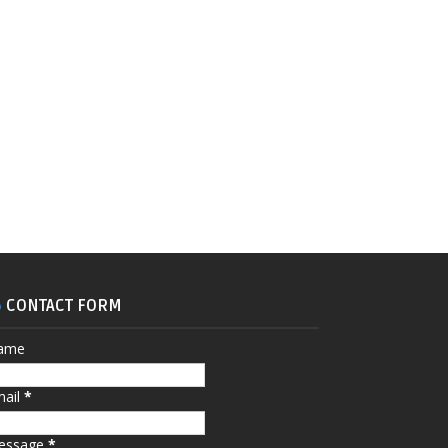
CONTACT FORM
ame
mail
*
essage
*