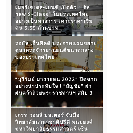
เมอร์เซเดส-เบนซ์ เปิดตัว “The
new S-Class” ในประเทศไทย
อย่างเป็นทางการ เคาะราคาเริ่ม
ต้น 6.69 ล้านบาท
รอยัล เอ็นฟีลด์ ประกาศแผนขยาย
ตลาดรถจักรยานยนต์ขนาดกลาง
ของประเทศไทย
“บุรีรัมย์ มาราธอน 2022” ปิดฉาก
อย่างน่าประทับใจ ! “สัญชัย” ฝ่า
ฝนคว้าถ้วยพระราชทานฯ สมัย 3
เกรท วอลล์ มอเตอร์ จับมือ
วิทยาลัยนานาชาติปรีดี พนมยงค์
มหาวิทยาลัยธรรมศาสตร์ เซ็น