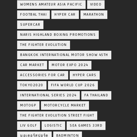
WOMENS AMATEUR ASIA PACIFIC
VIDEO
FOOTBAL THAI
HYPER CAR
MARATHON
SUPERCAR
NARIS HIGHLAND BOXING PROMOTIONS
THE FIGHTER EVOLUTION
BANGKOK INTERNATIONAL MOTOR SHOW 45TH
CAR MARKET
MOTOR EXPO 2024
ACCESSORIES FOR CAR
HYPER CARS
TOKYO2020
FIFA WORLD CUP 2026
INTERNATIONAL SERIES 2024
FA THAILAND
MOTOGP
MOTORCYCLE MARKET
THE FIGHTER EVOLUTION STREET FIGHT
LIV GOLF
LOGISTIC
SEA GAMES 33RD
มอเตอร์สปอร์ต
BADMINTON