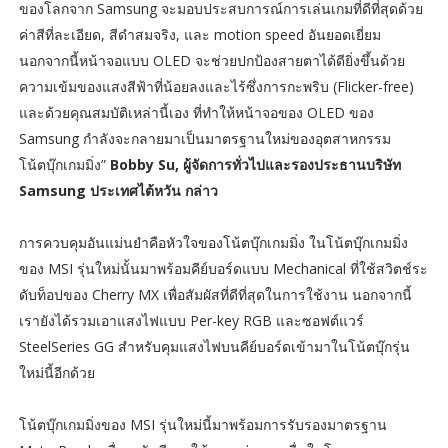
ของโลกจาก Samsung จะมอบประสบการณ์การเล่นเกมที่ดีที่สุดด้วย
ค่าสีที่ละเอียด, สีดำสมจริง, และ motion speed อันยอดเยี่ยม
นอกจากนี้หน้าจอแบบ OLED จะช่วยปกป้องสายตาได้ดียิ่งขึ้นด้วย
ความเข้มของแสงสีฟ้าที่น้อยลงและไร้ซึ่งการกะพริบ (Flicker-free)
และด้วยคุณสมบัติเหล่านี้เอง ที่ทำให้หน้าจอของ OLED ของ
Samsung กำลังจะกลายมาเป็นมาตรฐานใหม่ของอุตสาหกรรม
โน้ตบุ๊กเกมมิ่ง”
Bobby Su, ผู้จัดการทั่วไปและรองประธานบริษัท
Samsung ประเทศไต้หวัน กล่าว
การควบคุมอันแม่นยำคือหัวใจของโน้ตบุ๊กเกมมิ่ง ในโน้ตบุ๊กเกมมิ่ง
ของ MSI รุ่นใหม่นั้นมาพร้อมคีย์บอร์ดแบบ Mechanical ที่ใช้สวิตช์ระ
ดับท็อปของ Cherry MX เพื่อสัมผัสที่ดีที่สุดในการใช้งาน นอกจากนี้
เรายังได้รวมเอาแสงไฟแบบ Per-key RGB และซอฟต์แวร์
SteelSeries GG สำหรับคุมแสงไฟบนคีย์บอร์ดเข้ามาในโน้ตบุ๊กรุ่น
ใหม่นี้อีกด้วย
โน้ตบุ๊กเกมมิ่งของ MSI รุ่นใหม่นี้มาพร้อมการรับรองมาตรฐาน