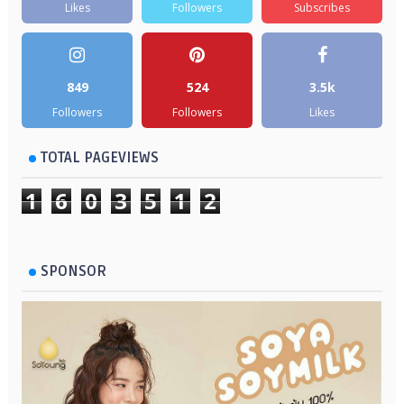
Likes
Followers
Subscribes
849
524
3.5k
Followers
Followers
Likes
TOTAL PAGEVIEWS
1
6
0
3
5
1
2
SPONSOR