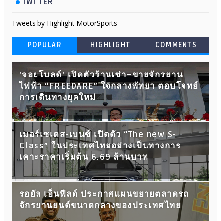
TWITTER
Tweets by Highlight MotorSports
POPULAR
HIGHLIGHT
COMMENTS
'จอยโบลด์' เปิดตัวร้านเช่า–ขายจักรยาน
ไฟฟ้า “FREEDARE” ใจกลางพัทยา ตอบโจทย์
การเดินทางยุคใหม่
เมอร์เซเดส-เบนซ์ เปิดตัว “The new S-
Class” ในประเทศไทยอย่างเป็นทางการ
เคาะราคาเริ่มต้น 6.69 ล้านบาท
รอยัล เอ็นฟีลด์ ประกาศแผนขยายตลาดรถ
จักรยานยนต์ขนาดกลางของประเทศไทย