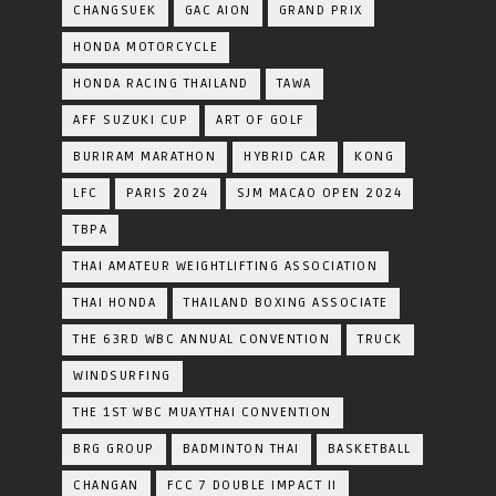
CHANGSUEK
GAC AION
GRAND PRIX
HONDA MOTORCYCLE
HONDA RACING THAILAND
TAWA
AFF SUZUKI CUP
ART OF GOLF
BURIRAM MARATHON
HYBRID CAR
KONG
LFC
PARIS 2024
SJM MACAO OPEN 2024
TBPA
THAI AMATEUR WEIGHTLIFTING ASSOCIATION
THAI HONDA
THAILAND BOXING ASSOCIATE
THE 63RD WBC ANNUAL CONVENTION
TRUCK
WINDSURFING
THE 1ST WBC MUAYTHAI CONVENTION
BRG GROUP
BADMINTON THAI
BASKETBALL
CHANGAN
FCC 7 DOUBLE IMPACT II