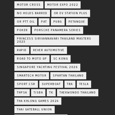
MOTOR CROSS
MOTOR EXPO 2022
NO HOLDS BARRED
OR EV STATION PLUS
OR PTT OIL
PAT
PUBG
PETANQUE
POKER
PORSCHE PANAMERA SERIES
PRINCESS SIRIVANNAVARI THAILAND MASTERS
2025
RAPID
REVER AUTOMOTIVE
ROAD TO MOTO GP
SC KONG
SINGAPORE YACHTING FESTIVAL 2026
SMARTECH MOTOR
SPARTAN THAILAND
SPORT CSR
SUPERBOAT
TBA
TESLA
THPSA
TJSBA
TK
TAEKWONDO THAILAND
THA KHLONG GAMES 2024
THAI GATEBALL UNION