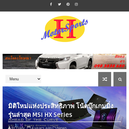
มิติใหม่แห่งประสิทธิภาพ โน้ตบุ๊กเกมมิ่ง
รุ่นล่าสุด MSI HX Series
RCDaily
4 years ago
News,