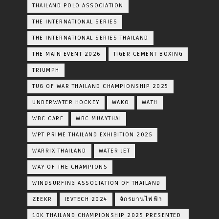
THAILAND POLO ASSOCIATION
THE INTERNATIONAL SERIES
THE INTERNATIONAL SERIES THAILAND
THE MAIN EVENT 2026
TIGER CEMENT BOXING
TRIUMPH
TUG OF WAR THAILAND CHAMPIONSHIP 2025
UNDERWATER HOCKEY
WAKO
WATH
WBC CARE
WBC MUAYTHAI
WPT PRIME THAILAND EXHIBITION 2025
WARRIX THAILAND
WATER JET
WAY OF THE CHAMPIONS
WINDSURFING ASSOCIATION OF THAILAND
ZEEKR
IEVTECH 2024
จักรยานไฟฟ้า
10K THAILAND CHAMPIONSHIP 2025 PRESENTED