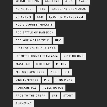
WEIGHT LIFTING
AAC 13RD
ATUS
AVATR
ASIAN TOUR
BYD
BANGCHAK OPEN 2026
CP FOTON
CSR
ELECTRIC MOTORCYCLE
FCC 9 DOUBLE IMPACT 3
FCC BATTLE OF BANGKOK
FCC WBF WORLD TITLE
HRC
HISENSE YOUTH CUP 2026
IDEMITSU HONDA TEAM ASIA
KICK BOXING
MASERATI
MOTO GP
MOTO2
MOTOR EXPO 2020
NSDF
OIL
ONE LUMPINEE
PTG
PING PONG
PORSCHE 911
ROLLS ROYCE
RACE TO THE DREAM
SAT
STORY
SWIMMING