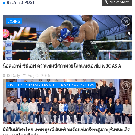
View More
RELATED POST
BOXING
น็อคเอาท์ ซีพีเอฟ คว้าแชมป์สภามวยโลกแห่งเอเชีย WBC ASIA
RCDaily
Aug 05, 2026
31ST THAILAND MASTERS ATHLETICS CHAMPIONSHIPS
มิติใหม่กีฬาไทย เพชรบูรณ์ ลั่นพร้อมจัดแข่งกรีฑาสูงอายุชิงชนะเลิศ