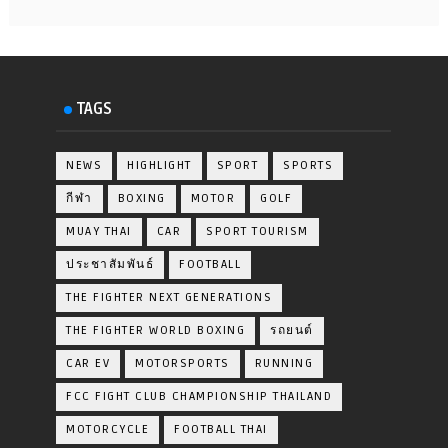
TAGS
NEWS
HIGHLIGHT
SPORT
SPORTS
กีฬา
BOXING
MOTOR
GOLF
MUAY THAI
CAR
SPORT TOURISM
ประชาสัมพันธ์
FOOTBALL
THE FIGHTER NEXT GENERATIONS
THE FIGHTER WORLD BOXING
รถยนต์
CAR EV
MOTORSPORTS
RUNNING
FCC FIGHT CLUB CHAMPIONSHIP THAILAND
MOTORCYCLE
FOOTBALL THAI