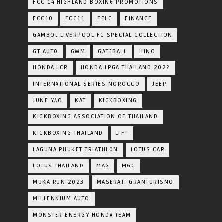
FCC 14 HIGHLAND BOXING PROMOTIONS
FCC10
FCC11
FELO
FINANCE
GAMBOL LIVERPOOL FC SPECIAL COLLECTION
GT AUTO
GWM
GATEBALL
HINO
HONDA LCR
HONDA LPGA THAILAND 2022
INTERNATIONAL SERIES MOROCCO
JEEP
JUNE YAO
KAT
KICKBOXING
KICKBOXING ASSOCIATION OF THAILAND
KICKBOXING THAILAND
LTFT
LAGUNA PHUKET TRIATHLON
LOTUS CAR
LOTUS THAILAND
MAG
MGC
MUKA RUN 2023
MASERATI GRANTURISMO
MILLENNIUM AUTO
MONSTER ENERGY HONDA TEAM