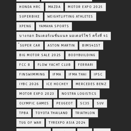
HONDA HRC
MAZDA
MOTOR EXPO 2025
SUPERBIKE
WEIGHTLIFTING ATHLETES
XPENG
YAMAHA SPORTS
บางกอก อินเตอร์เนชั่นแนล มอเตอร์โชว์ ครั้งที่ 41
้SUPER CAR
ASTON MARTIN
BIMS41ST
BIG MOTOR SALE 2025
BODYBUILDING
FCC 8
FLOW YACHT CLUB
FERRARI
FINSWIMMING
IFMA
IFMA THAI
IPSC
IYBC 2026
ICE HOCHEY
MERCEDES BENZ
MOTOR EXPO 2023
NOSTRA LOGISTICS
OLYMPIC GAMES
PEUGEOT
SC35
SUV
TPBA
TOYOTA​ THAILAND​
TRIATHLON
TUG OF WAR
TYREXPO ASIA 2024