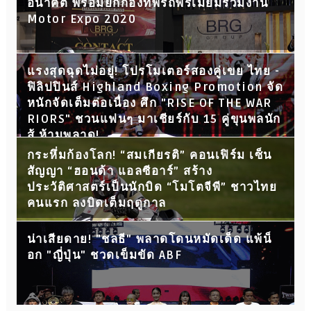
อนาคต พร้อมยกกองทัพรถพรีเมี่ยมร่วมงาน
Motor Expo 2020
แรงสุดฉุดไม่อยู่! โปรโมเตอร์สองคู่เขย ไทย -
ฟิลิปปินส์ Highland Boxing Promotion จัด
หนักจัดเต็มต่อเนื่อง ศึก "RISE OF THE WAR
RIORS" ชวนแฟนๆ มาเชียร์กับ 15 คู่ขุนพลนัก
สู้ ห้ามพลาด!
กระหึ่มก้องโลก! “สมเกียรติ” คอนเฟิร์ม เซ็น
สัญญา “ฮอนด้า แอลซีอาร์” สร้าง
ประวัติศาสตร์เป็นนักบิด “โมโตจีพี” ชาวไทย
คนแรก ลงบิดเต็มฤดูกาล
น่าเสียดาย! "ชลธี" พลาดโดนหมัดเด็ด แพ้น็
อก "ญี่ปุ่น" ชวดเข็มขัด ABF