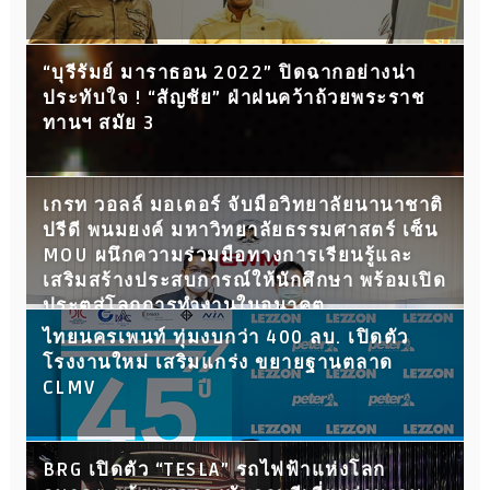
“บุรีรัมย์ มาราธอน 2022” ปิดฉากอย่างน่า
ประทับใจ ! “สัญชัย” ฝ่าฝนคว้าถ้วยพระราช
ทานฯ สมัย 3
เกรท วอลล์ มอเตอร์ จับมือวิทยาลัยนานาชาติ
ปรีดี พนมยงค์ มหาวิทยาลัยธรรมศาสตร์ เซ็น
MOU ผนึกความร่วมมือทางการเรียนรู้และ
เสริมสร้างประสบการณ์ให้นักศึกษา พร้อมเปิด
ประตูสู่โลกการทำงานในอนาคต
ไทยนครเพนท์ ทุ่มงบกว่า 400 ลบ. เปิดตัว
โรงงานใหม่ เสริมแกร่ง ขยายฐานตลาด
CLMV
BRG เปิดตัว “TESLA” รถไฟฟ้าแห่งโลก