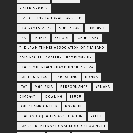
WATER SPORTS
LIV GOLF INVITATIONAL BANGKOK
SEA GAMES 2025
SUPER CAR
BIMS45TH
TAA
TENNIS
ESPORT
ICE HOCKEY
THE LAWN TENNIS ASSOCIATION OF THAILAND
ASIA PACIFIC AMATEUR CHAMPIONSHIP
BLACK MOUNTAIN CHAMPIONSHIP 2024
CAR LOGISTICS
CAR RACING
HONDA
LTAT
MGC-ASIA
PERFORMANCE
YAMAHA
BIMS44TH
BOWLING
ISUZU
ONE CHAMPIONSHIP
POSRCHE
THAILAND AQUATICS ASSOCIATION
YACHT
BANGKOK INTERNATIONAL MOTOR SHOW 46TH