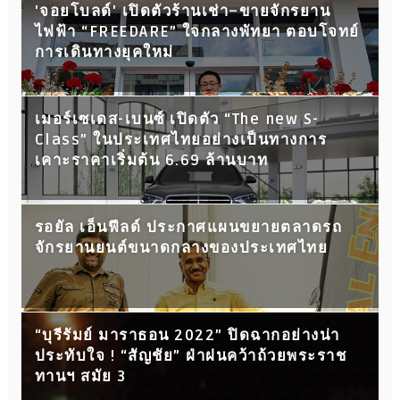
'จอยโบลด์' เปิดตัวร้านเช่า–ขายจักรยาน
ไฟฟ้า “FREEDARE” ใจกลางพัทยา ตอบโจทย์
การเดินทางยุคใหม่
เมอร์เซเดส-เบนซ์ เปิดตัว “The new S-
Class” ในประเทศไทยอย่างเป็นทางการ
เคาะราคาเริ่มต้น 6.69 ล้านบาท
รอยัล เอ็นฟีลด์ ประกาศแผนขยายตลาดรถ
จักรยานยนต์ขนาดกลางของประเทศไทย
“บุรีรัมย์ มาราธอน 2022” ปิดฉากอย่างน่า
ประทับใจ ! “สัญชัย” ฝ่าฝนคว้าถ้วยพระราช
ทานฯ สมัย 3