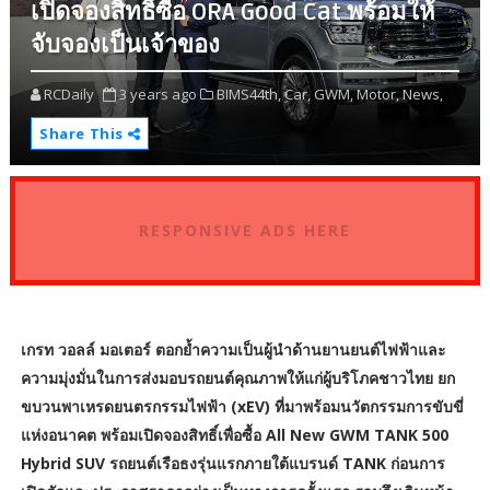
เปิดจองสิทธิ์ซื้อ ORA Good Cat พร้อมให้
จับจองเป็นเจ้าของ
RCDaily
3 years ago
BIMS44th,
Car,
GWM,
Motor,
News,
Share This
RESPONSIVE ADS HERE
เกรท วอลล์ มอเตอร์ ตอกย้ำความเป็นผู้นำด้านยานยนต์ไฟฟ้าและ
ความมุ่งมั่นในการส่งมอบรถยนต์คุณภาพให้แก่ผู้บริโภคชาวไทย ยก
ขบวนพาเหรดยนตรกรรมไฟฟ้า (xEV) ที่มาพร้อมนวัตกรรมการขับขี่
แห่งอนาคต พร้อมเปิดจองสิทธิ์เพื่อซื้อ All New GWM TANK 500
Hybrid SUV รถยนต์เรือธงรุ่นแรกภายใต้แบรนด์ TANK ก่อนการ