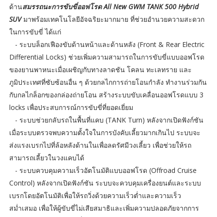
ด้าน
สมรรถนะการขับขี่ออฟโรด All New GWM TANK 500 Hybrid
SUV
มาพร้อมเทคโนโลยีอัจฉริยะมากมาย ที่ช่วยอำนวยความสะดวก
ในการขับขี่ ได้แก่
- ระบบล็อกเฟืองขับด้านหน้าและด้านหลัง (Front & Rear Electric
Differential Locks) ช่วยเพิ่มความสามารถในการขับขี่แบบออฟโรด
ของยานพาหนะเมื่อเผชิญกับทางลาดชัน โคลน ทะเลทราย และ
ภูมิประเทศที่ซับซ้อนอื่น ๆ ด้วยกลไกการถ่ายโอนกำลัง ทำงานร่วมกัน
กับกลไกล็อกของกล่องถ่ายโอน สร้างระบบขับเคลื่อนออฟโรดแบบ 3
locks เพื่อประสบการณ์การขับขี่ที่ยอดเยี่ยม
- ระบบช่วยกลับรถในพื้นที่แคบ (TANK Turn) หลังจากเปิดฟังก์ชัน
เมื่อระบบตรวจพบความตั้งใจในการบังคับเลี้ยวมากเกินไป ระบบจะ
ส่งแรงเบรกไปที่ล้อหลังด้านในเพื่อลดรัศมีวงเลี้ยว เพื่อช่วยให้รถ
สามารถเลี้ยวในวงแคบได้
- ระบบควบคุมความเร็วอัตโนมัติแบบออฟโรด (Offroad Cruise
Control) หลังจากเปิดฟังก์ชัน ระบบจะควบคุมเครื่องยนต์และระบบ
เบรกโดยอัตโนมัติเพื่อให้รถวิ่งด้วยความเร็วต่ำและความเร็ว
สม่ำเสมอ เพื่อให้ผู้ขับขี่ไม่เสียสมาธิและเพิ่มความปลอดภัยจากการ