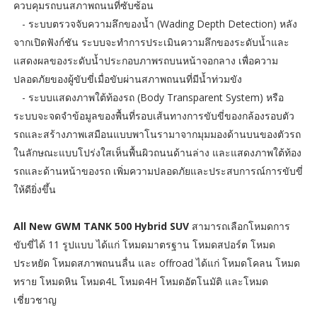
ควบคุมรถบนสภาพถนนที่ซับซ้อน
- ระบบตรวจจับความลึกของน้ำ (Wading Depth Detection) หลัง
จากเปิดฟังก์ชัน ระบบจะทำการประเมินความลึกของระดับน้ำและ
แสดงผลของระดับน้ำประกอบภาพรถบนหน้าจอกลาง เพื่อความ
ปลอดภัยของผู้ขับขี่เมื่อขับผ่านสภาพถนนที่มีน้ำท่วมขัง
- ระบบแสดงภาพใต้ท้องรถ (Body Transparent System) หรือ
ระบบจะจดจำข้อมูลของพื้นที่รอบเส้นทางการขับขี่ของกล้องรอบตัว
รถและสร้างภาพเสมือนแบบพาโนรามาจากมุมมองด้านบนของตัวรถ
ในลักษณะแบบโปร่งใสเห็นพื้นผิวถนนด้านล่าง และแสดงภาพใต้ท้อง
รถและด้านหน้าของรถ เพิ่มความปลอดภัยและประสบการณ์การขับขี่
ให้ดียิ่งขึ้น
All New GWM TANK 500 Hybrid SUV
สามารถเลือกโหมดการ
ขับขี่ได้ 11 รูปแบบ ได้แก่ โหมดมาตรฐาน โหมดสปอร์ต โหมด
ประหยัด โหมดสภาพถนนลื่น และ offroad ได้แก่ โหมดโคลน โหมด
ทราย โหมดหิน โหมด4L โหมด4H โหมดอัตโนมัติ และโหมด
เชี่ยวชาญ