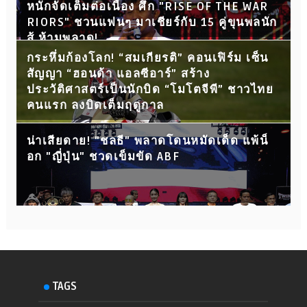
หนักจัดเต็มต่อเนื่อง ศึก "RISE OF THE WAR
RIORS" ชวนแฟนๆ มาเชียร์กับ 15 คู่ขุนพลนัก
สู้ ห้ามพลาด!
กระหึ่มก้องโลก! “สมเกียรติ” คอนเฟิร์ม เซ็น
สัญญา “ฮอนด้า แอลซีอาร์” สร้าง
ประวัติศาสตร์เป็นนักบิด “โมโตจีพี” ชาวไทย
คนแรก ลงบิดเต็มฤดูกาล
น่าเสียดาย! "ชลธี" พลาดโดนหมัดเด็ด แพ้น็
อก "ญี่ปุ่น" ชวดเข็มขัด ABF
TAGS