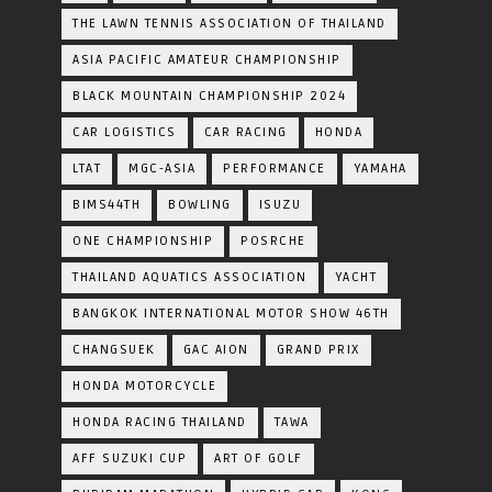
THE LAWN TENNIS ASSOCIATION OF THAILAND
ASIA PACIFIC AMATEUR CHAMPIONSHIP
BLACK MOUNTAIN CHAMPIONSHIP 2024
CAR LOGISTICS
CAR RACING
HONDA
LTAT
MGC-ASIA
PERFORMANCE
YAMAHA
BIMS44TH
BOWLING
ISUZU
ONE CHAMPIONSHIP
POSRCHE
THAILAND AQUATICS ASSOCIATION
YACHT
BANGKOK INTERNATIONAL MOTOR SHOW 46TH
CHANGSUEK
GAC AION
GRAND PRIX
HONDA MOTORCYCLE
HONDA RACING THAILAND
TAWA
AFF SUZUKI CUP
ART OF GOLF