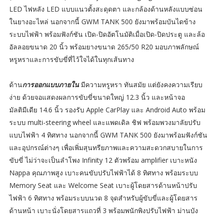
LED ไฟหลัง LED แบบแนวตั้งสะดุดตา และกล้องด้านหลังแบบซ่อน
ในยางอะไหล่ นอกจากนี้ GWM TANK 500 ยังมาพร้อมบันไดข้าง
ระบบไฟฟ้า พร้อมฟังก์ชัน เปิด-ปิดอัตโนมัติเมื่อเปิด-ปิดประตู และล้อ
อัลลอยขนาด 20 นิ้ว พร้อมยางขนาด 265/50 R20 มอบภาพลักษณ์
หรูหราและการขับขี่ที่ไว้ใจได้ในทุกเส้นทาง
ด้าน
การออกแบบภายใน
มีความหรูหรา ทันสมัย แต่ยังคงความเรียบ
ง่าย ด้วยจอแสดงผลการขับขี่ขนาดใหญ่ 12.3 นิ้ว และหน้าจอ
มัลติมีเดีย 14.6 นิ้ว รองรับ Apple CarPlay และ Android Auto พร้อม
ระบบ multi-steering wheel และแพดเดิล ชิฟ พร้อมพวงมาลัยปรับ
แบบไฟฟ้า 4 ทิศทาง นอกจากนี้ GWM TANK 500 ยังมาพร้อมฟังก์ชัน
และอุปกรณ์ต่างๆ เพื่อเพิ่มสุนทรียภาพและความสะดวกสบายในการ
ขับขี่ ไม่ว่าจะเป็นลำโพง Infinity 12 ตัวพร้อม amplifier เบาะหนัง
Nappa คุณภาพสูง เบาะคนขับปรับไฟฟ้าได้ 8 ทิศทาง พร้อมระบบ
Memory Seat และ Welcome Seat เบาะผู้โดยสารด้านหน้าปรับ
ไฟฟ้า 6 ทิศทาง พร้อมระบบนวด 8 จุดสำหรับผู้ขับขี่และผู้โดยสาร
ด้านหน้า เบาะนั่งโดยสารแถวที่ 3 พร้อมพนักพิงปรับไฟฟ้า ม่านบัง