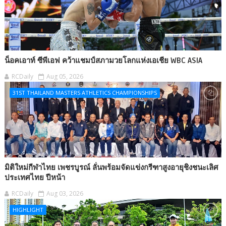
น็อคเอาท์ ซีพีเอฟ คว้าแชมป์สภามวยโลกแห่งเอเชีย WBC ASIA
RCDaily
Aug 05, 2026
31ST THAILAND MASTERS ATHLETICS CHAMPIONSHIPS
มิติใหม่กีฬาไทย เพชรบูรณ์ ลั่นพร้อมจัดแข่งกรีฑาสูงอายุชิงชนะเลิศ
ประเทศไทย ปีหน้า
RCDaily
Aug 03, 2026
HIGHLIGHT