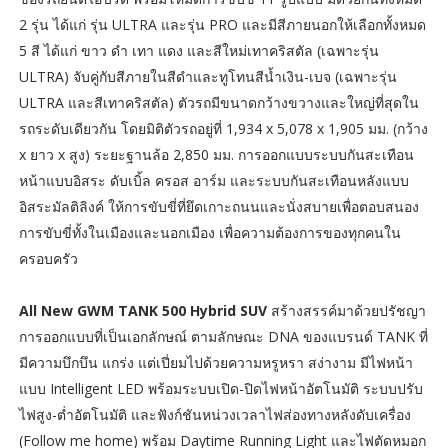
2 รุ่น ได้แก่ รุ่น ULTRA และรุ่น PRO และมีสีภายนอกให้เลือกทั้งหมด
5 สี ได้แก่ ขาว ดำ เทา แดง และสีใหม่เทาคริสตัล (เฉพาะรุ่น
ULTRA) จับคู่กับสีภายในสีดำและทูโทนสีน้ำเงิน-เบจ (เฉพาะรุ่น
ULTRA และสีเทาคริสตัล) ตัวรถมีขนาดกว้างขวางและใหญ่ที่สุดใน
รถระดับเดียวกัน โดยมิติตัวรถอยู่ที่ 1,934 x 5,078 x 1,905 มม. (กว้าง
x ยาว x สูง) ระยะฐานล้อ 2,850 มม. การออกแบบระบบกันสะเทือน
หน้าแบบอิสระ ดับเบิ้ล ครอส อาร์ม และระบบกันสะเทือนหลังแบบ
อิสระมัลติลิงค์ ให้การขับขี่ที่ยึดเกาะถนนและนั่งสบายเพื่อตอบสนอง
การขับขี่ทั้งในเมืองและนอกเมือง เพื่อความต้องการของทุกคนใน
ครอบครัว
All New GWM TANK 500 Hybrid SUV
สร้างสรรค์มาด้วยปรัชญา
การออกแบบที่เป็นเอกลักษณ์ ตามลักษณะ DNA ของแบรนด์ TANK ที่
มีความบึกบึน แกร่ง แต่เปี่ยมไปด้วยความหรูหรา สง่างาม มีไฟหน้า
แบบ Intelligent LED พร้อมระบบเปิด-ปิดไฟหน้าอัตโนมัติ ระบบปรับ
ไฟสูง-ต่ำอัตโนมัติ และฟังก์ชันหน่วงเวลาไฟส่องทางหลังดับเครื่อง
(Follow me home) พร้อม Daytime Running Light และไฟตัดหมอก