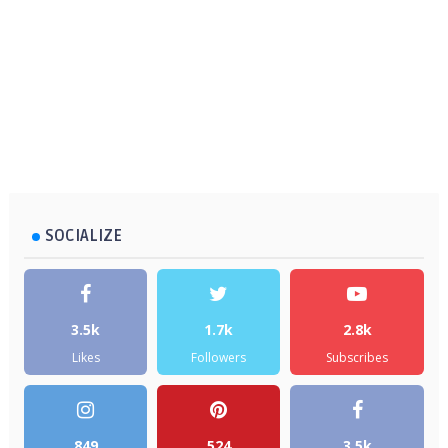
SOCIALIZE
3.5k
1.7k
2.8k
Likes
Followers
Subscribes
849
524
3.5k