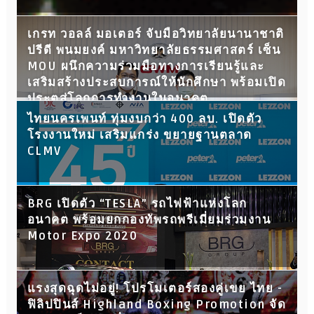
เกรท วอลล์ มอเตอร์ จับมือวิทยาลัยนานาชาติ
ปรีดี พนมยงค์ มหาวิทยาลัยธรรมศาสตร์ เซ็น
MOU ผนึกความร่วมมือทางการเรียนรู้และ
เสริมสร้างประสบการณ์ให้นักศึกษา พร้อมเปิด
ประตูสู่โลกการทำงานในอนาคต
ไทยนครเพนท์ ทุ่มงบกว่า 400 ลบ. เปิดตัว
โรงงานใหม่ เสริมแกร่ง ขยายฐานตลาด
CLMV
BRG เปิดตัว “TESLA” รถไฟฟ้าแห่งโลก
อนาคต พร้อมยกกองทัพรถพรีเมี่ยมร่วมงาน
Motor Expo 2020
แรงสุดฉุดไม่อยู่! โปรโมเตอร์สองคู่เขย ไทย -
ฟิลิปปินส์ Highland Boxing Promotion จัด