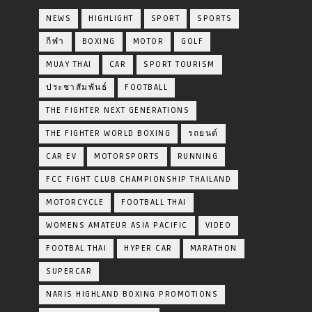
NEWS
HIGHLIGHT
SPORT
SPORTS
กีฬา
BOXING
MOTOR
GOLF
MUAY THAI
CAR
SPORT TOURISM
ประชาสัมพันธ์
FOOTBALL
THE FIGHTER NEXT GENERATIONS
THE FIGHTER WORLD BOXING
รถยนต์
CAR EV
MOTORSPORTS
RUNNING
FCC FIGHT CLUB CHAMPIONSHIP THAILAND
MOTORCYCLE
FOOTBALL THAI
WOMENS AMATEUR ASIA PACIFIC
VIDEO
FOOTBAL THAI
HYPER CAR
MARATHON
SUPERCAR
NARIS HIGHLAND BOXING PROMOTIONS