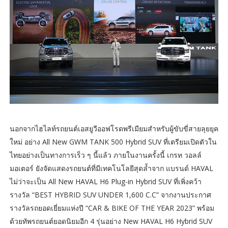
นอกจากไฮไลท์รถยนต์เอสยูวีออฟโรดพรีเมียมสำหรับผู้ขับขี่สายลุยยุค
ใหม่ อย่าง All New GWM TANK 500 Hybrid SUV ที่เตรียมเปิดตัวใน
ไทยอย่างเป็นทางการเร็ว ๆ นี้แล้ว ภายในงานครั้งนี้ เกรท วอลล์
มอเตอร์ ยังจัดแสดงรถยนต์ที่มีเทคโนโลยีสุดล้ำจาก แบรนด์ HAVAL
ไม่ว่าจะเป็น All New HAVAL H6 Plug-in Hybrid SUV ที่เพิ่งคว้า
รางวัล “BEST HYBRID SUV UNDER 1,600 C.C” จากงานประกาศ
รางวัลรถยอดเยี่ยมแห่งปี “CAR & BIKE OF THE YEAR 2023” พร้อม
ด้วยทัพรถยนต์ยอดนิยมอีก 4 รุ่นอย่าง New HAVAL H6 Hybrid SUV