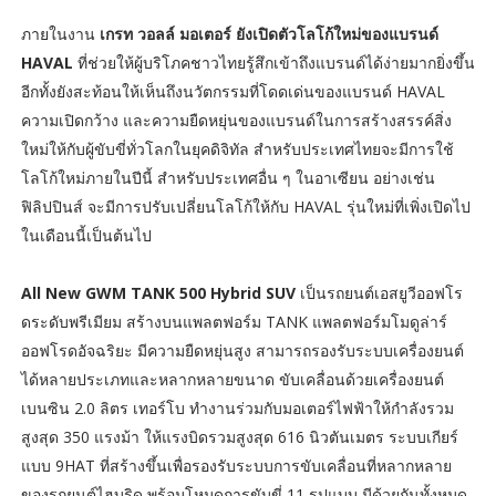
ภายในงาน
เกรท วอลล์ มอเตอร์ ยังเปิดตัวโลโก้ใหม่ของแบรนด์
HAVAL
ที่ช่วยให้ผู้บริโภคชาวไทยรู้สึกเข้าถึงแบรนด์ได้ง่ายมากยิ่งขึ้น
อีกทั้งยังสะท้อนให้เห็นถึงนวัตกรรมที่โดดเด่นของแบรนด์ HAVAL
ความเปิดกว้าง และความยืดหยุ่นของแบรนด์ในการสร้างสรรค์สิ่ง
ใหม่ให้กับผู้ขับขี่ทั่วโลกในยุคดิจิทัล สำหรับประเทศไทยจะมีการใช้
โลโก้ใหม่ภายในปีนี้ สำหรับประเทศอื่น ๆ ในอาเซียน อย่างเช่น
ฟิลิปปินส์ จะมีการปรับเปลี่ยนโลโก้ให้กับ HAVAL รุ่นใหม่ที่เพิ่งเปิดไป
ในเดือนนี้เป็นต้นไป
All New GWM TANK 500 Hybrid SUV
เป็นรถยนต์เอสยูวีออฟโร
ดระดับพรีเมียม สร้างบนแพลตฟอร์ม TANK แพลตฟอร์มโมดูล่าร์
ออฟโรดอัจฉริยะ มีความยืดหยุ่นสูง สามารถรองรับระบบเครื่องยนต์
ได้หลายประเภทและหลากหลายขนาด ขับเคลื่อนด้วยเครื่องยนต์
เบนซิน 2.0 ลิตร เทอร์โบ ทำงานร่วมกับมอเตอร์ไฟฟ้าให้กำลังรวม
สูงสุด 350 แรงม้า ให้แรงบิดรวมสูงสุด 616 นิวตันเมตร ระบบเกียร์
แบบ 9HAT ที่สร้างขึ้นเพื่อรองรับระบบการขับเคลื่อนที่หลากหลาย
ของรถยนต์ไฮบริด พร้อมโหมดการขับขี่ 11 รูปแบบ มีด้วยกันทั้งหมด