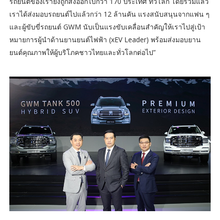
รถยนต์ของเรายังถูกส่งออกไปกว่า 170 ประเทศ ทั่วโลก โดยรวมแล้ว
เราได้ส่งมอบรถยนต์ไปแล้วกว่า 12 ล้านคัน แรงสนับสนุนจากแฟน ๆ
และผู้ขับขี่รถยนต์ GWM นับเป็นแรงขับเคลื่อนสำคัญให้เราไปสู่เป้า
หมายการผู้นำด้านยานยนต์ไฟฟ้า (xEV Leader) พร้อมส่งมอบยาน
ยนต์คุณภาพให้ผู้บริโภคชาวไทยและทั่วโลกต่อไป”