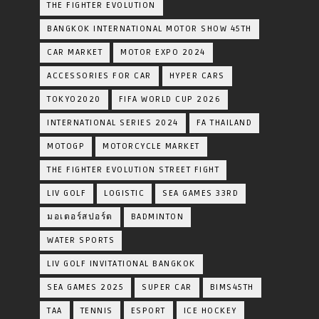
THE FIGHTER EVOLUTION
BANGKOK INTERNATIONAL MOTOR SHOW 45TH
CAR MARKET
MOTOR EXPO 2024
ACCESSORIES FOR CAR
HYPER CARS
TOKYO2020
FIFA WORLD CUP 2026
INTERNATIONAL SERIES 2024
FA THAILAND
MOTOGP
MOTORCYCLE MARKET
THE FIGHTER EVOLUTION STREET FIGHT
LIV GOLF
LOGISTIC
SEA GAMES 33RD
มอเตอร์สปอร์ต
BADMINTON
WATER SPORTS
LIV GOLF INVITATIONAL BANGKOK
SEA GAMES 2025
SUPER CAR
BIMS45TH
TAA
TENNIS
ESPORT
ICE HOCKEY