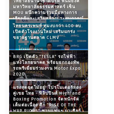
วิทยาลัยนานาชาติปรีดี พนมยงค์
มหาวิทยาลัยธรรมศาสตร์ เซ็น
MOU ผนึกความร่วมมือทางการ
เรียนรู้และเสริมสร้างประสบการณ์
ให้นักศึกษา พร้อมเปิดประตูสู่โลก
ไทยนครเพนท์ ทุ่มงบกว่า 400 ลบ.
การทำงานในอนาคต
เปิดตัวโรงงานใหม่ เสริมแกร่ง
ขยายฐานตลาด CLMV
BRG เปิดตัว “TESLA” รถไฟฟ้า
แห่งโลกอนาคต พร้อมยกกองทัพ
รถพรีเมี่ยมร่วมงาน Motor Expo
2020
แรงสุดฉุดไม่อยู่! โปรโมเตอร์สอง
คู่เขย ไทย - ฟิลิปปินส์ Highland
Boxing Promotion จัดหนักจัด
เต็มต่อเนื่อง ศึก "RISE OF THE
WAR RIORS" ชวนแฟนๆ มาเชียร์