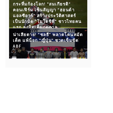
กับ 15 คู่ขุนพลนักสู้ ห้ามพลาด!
กระหึ่มก้องโลก! “สมเกียรติ”
คอนเฟิร์ม เซ็นสัญญา “ฮอนด้า
แอลซีอาร์” สร้างประวัติศาสตร์
เป็นนักบิด “โมโตจีพี” ชาวไทยคน
แรก ลงบิดเต็มฤดูกาล
น่าเสียดาย! "ชลธี" พลาดโดนหมัด
เด็ด แพ้น็อก "ญี่ปุ่น" ชวดเข็มขัด
ABF