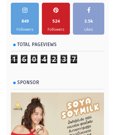
849
524
3.5k
Followers
Followers
Likes
TOTAL PAGEVIEWS
1
6
0
4
2
3
7
SPONSOR