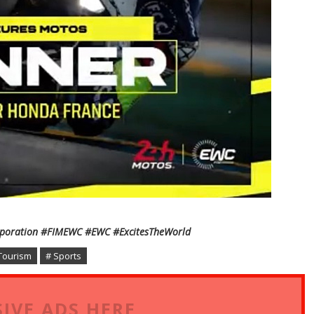
poration #FIMEWC #EWC #ExcitesTheWorld
 Tourism
# Sports
IVE ADS HERE