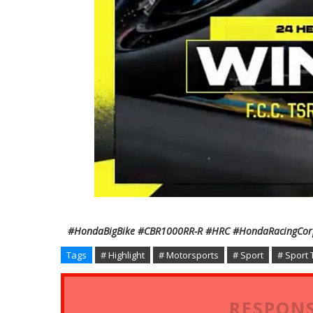
#HondaBigBike #CBR1000RR-R #HRC #HondaRacingCor
Tags
# Highlight
# Motorsports
# Sport
# Sport
RESPONS