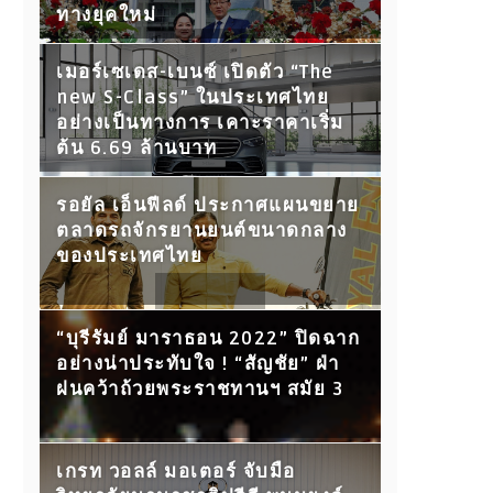
ทางยุคใหม่
เมอร์เซเดส-เบนซ์ เปิดตัว “The
new S-Class” ในประเทศไทย
อย่างเป็นทางการ เคาะราคาเริ่ม
ต้น 6.69 ล้านบาท
รอยัล เอ็นฟีลด์ ประกาศแผนขยาย
ตลาดรถจักรยานยนต์ขนาดกลาง
ของประเทศไทย
“บุรีรัมย์ มาราธอน 2022” ปิดฉาก
อย่างน่าประทับใจ ! “สัญชัย” ฝ่า
ฝนคว้าถ้วยพระราชทานฯ สมัย 3
เกรท วอลล์ มอเตอร์ จับมือ