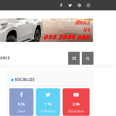
MANCE
SOCIALIZE
3.5k
1.7k
2.8k
Likes
Followers
Subscribes