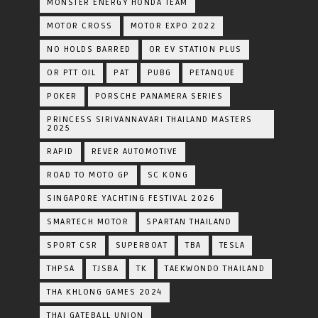
MONSTER ENERGY HONDA TEAM
MOTOR CROSS
MOTOR EXPO 2022
NO HOLDS BARRED
OR EV STATION PLUS
OR PTT OIL
PAT
PUBG
PETANQUE
POKER
PORSCHE PANAMERA SERIES
PRINCESS SIRIVANNAVARI THAILAND MASTERS
2025
RAPID
REVER AUTOMOTIVE
ROAD TO MOTO GP
SC KONG
SINGAPORE YACHTING FESTIVAL 2026
SMARTECH MOTOR
SPARTAN THAILAND
SPORT CSR
SUPERBOAT
TBA
TESLA
THPSA
TJSBA
TK
TAEKWONDO THAILAND
THA KHLONG GAMES 2024
THAI GATEBALL UNION