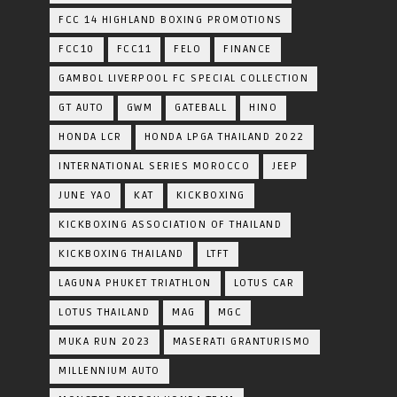
FCC 14 HIGHLAND BOXING PROMOTIONS
FCC10
FCC11
FELO
FINANCE
GAMBOL LIVERPOOL FC SPECIAL COLLECTION
GT AUTO
GWM
GATEBALL
HINO
HONDA LCR
HONDA LPGA THAILAND 2022
INTERNATIONAL SERIES MOROCCO
JEEP
JUNE YAO
KAT
KICKBOXING
KICKBOXING ASSOCIATION OF THAILAND
KICKBOXING THAILAND
LTFT
LAGUNA PHUKET TRIATHLON
LOTUS CAR
LOTUS THAILAND
MAG
MGC
MUKA RUN 2023
MASERATI GRANTURISMO
MILLENNIUM AUTO