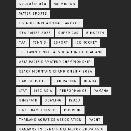
มอเตอร์สปอร์ต
BADMINTON
WATER SPORTS
LIV GOLF INVITATIONAL BANGKOK
SEA GAMES 2025
SUPER CAR
BIMS45TH
TAA
TENNIS
ESPORT
ICE HOCKEY
THE LAWN TENNIS ASSOCIATION OF THAILAND
ASIA PACIFIC AMATEUR CHAMPIONSHIP
BLACK MOUNTAIN CHAMPIONSHIP 2024
CAR LOGISTICS
CAR RACING
HONDA
LTAT
MGC-ASIA
PERFORMANCE
YAMAHA
BIMS44TH
BOWLING
ISUZU
ONE CHAMPIONSHIP
POSRCHE
THAILAND AQUATICS ASSOCIATION
YACHT
BANGKOK INTERNATIONAL MOTOR SHOW 46TH