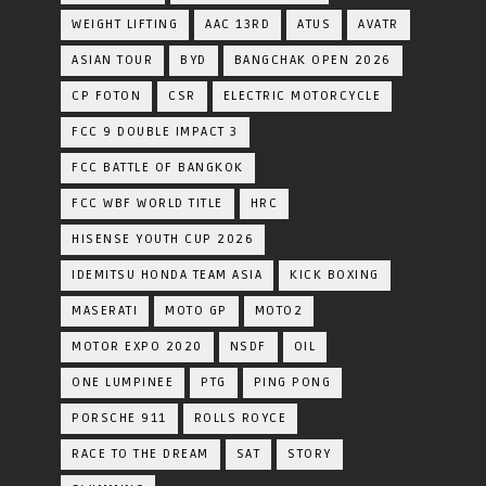
WEIGHT LIFTING
AAC 13RD
ATUS
AVATR
ASIAN TOUR
BYD
BANGCHAK OPEN 2026
CP FOTON
CSR
ELECTRIC MOTORCYCLE
FCC 9 DOUBLE IMPACT 3
FCC BATTLE OF BANGKOK
FCC WBF WORLD TITLE
HRC
HISENSE YOUTH CUP 2026
IDEMITSU HONDA TEAM ASIA
KICK BOXING
MASERATI
MOTO GP
MOTO2
MOTOR EXPO 2020
NSDF
OIL
ONE LUMPINEE
PTG
PING PONG
PORSCHE 911
ROLLS ROYCE
RACE TO THE DREAM
SAT
STORY