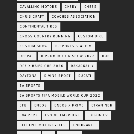
CAVALLINO MOTORS
CHERY
CHESS
CHRIS CRAFT
COACHES ASSOCIATION
CONTINENTAL TIRES
CROSS COUNTRY RUNNING
CUSTOM BIKE
CUSTOM SHOW
D-SPORTS STADIUM
DEEPAL
DIPROM MOTOR SHOW 2022
DOH
DPE X HAIER CUP 2026
DAKARRALLY
DAYTONA
DIVING SPORT
DUCATI
EA SPORTS
EA SPORTS FIFA MOBILE WORLD CUP 2022
EFB
ENEOS
ENEOS X PRIME
ETRAN NDR
EVA 2023
EVOLVE EMSPHERE
EDISON EV
ELECTRIC MOTORCYCLES
ENDURANCE