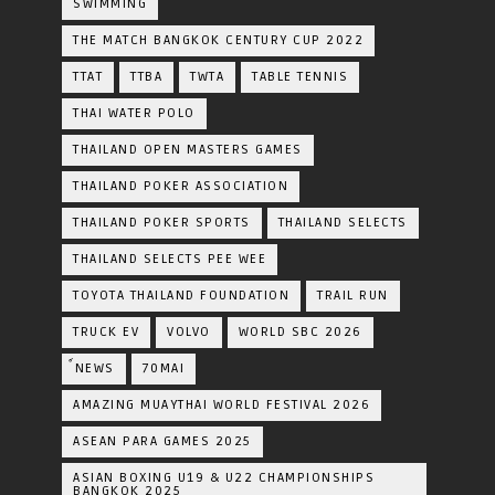
SWIMMING
THE MATCH BANGKOK CENTURY CUP 2022
TTAT
TTBA
TWTA
TABLE TENNIS
THAI WATER POLO
THAILAND OPEN MASTERS GAMES
THAILAND POKER ASSOCIATION
THAILAND POKER SPORTS
THAILAND SELECTS
THAILAND SELECTS PEE WEE
TOYOTA​ THAILAND​ FOUNDATION
TRAIL RUN
TRUCK EV
VOLVO
WORLD SBC 2026
์NEWS
70MAI
AMAZING MUAYTHAI WORLD FESTIVAL 2026
ASEAN PARA GAMES 2025
ASIAN BOXING U19 & U22 CHAMPIONSHIPS
BANGKOK 2025