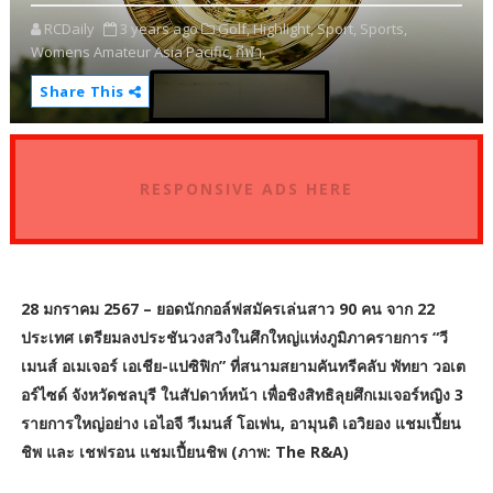
RCDaily
3 years ago
Golf,
Highlight,
Sport,
Sports,
Womens Amateur Asia Pacific,
กีฬา,
Share This
RESPONSIVE ADS HERE
28 มกราคม 2567 – ยอดนักกอล์ฟสมัครเล่นสาว 90 คน จาก 22
ประเทศ เตรียมลงประชันวงสวิงในศึกใหญ่แห่งภูมิภาครายการ “วี
เมนส์ อเมเจอร์ เอเชีย-แปซิฟิก” ที่สนามสยามคันทรีคลับ พัทยา วอเต
อร์ไซด์ จังหวัดชลบุรี ในสัปดาห์หน้า เพื่อชิงสิทธิลุยศึกเมเจอร์หญิง 3
รายการใหญ่อย่าง เอไอจี วีเมนส์ โอเพ่น, อามุนดิ เอวิยอง แชมเปี้ยน
ชิพ และ เชฟรอน แชมเปี้ยนชิพ (ภาพ: The R&A)