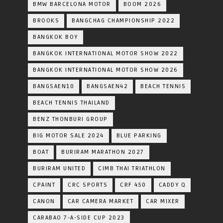
BMW BARCELONA MOTOR
BOOM 2026
BROOKS
BANGCHAG CHAMPIONSHIP 2022
BANGKOK BOY
BANGKOK INTERNATIONAL MOTOR SHOW 2022
BANGKOK INTERNATIONAL MOTOR SHOW 2026
BANGSAEN10
BANGSAEN42
BEACH TENNIS
BEACH TENNIS THAILAND
BENZ THONBURI GROUP
BIG MOTOR SALE 2024
BLUE PARKING
BOAT
BURIRAM MARATHON 2027
BURIRAM UNITED
CIMB THAI TRIATHLON
CPAINT
CRC SPORTS
CRF 450
CADDY Q
CANON
CAR CAMERA MARKET
CAR MIXER
CARABAO 7-A-SIDE CUP 2023