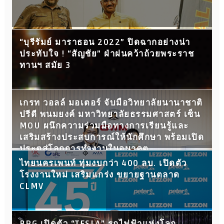
“บุรีรัมย์ มาราธอน 2022” ปิดฉากอย่างน่า
ประทับใจ ! “สัญชัย” ฝ่าฝนคว้าถ้วยพระราช
ทานฯ สมัย 3
เกรท วอลล์ มอเตอร์ จับมือวิทยาลัยนานาชาติ
ปรีดี พนมยงค์ มหาวิทยาลัยธรรมศาสตร์ เซ็น
MOU ผนึกความร่วมมือทางการเรียนรู้และ
เสริมสร้างประสบการณ์ให้นักศึกษา พร้อมเปิด
ประตูสู่โลกการทำงานในอนาคต
ไทยนครเพนท์ ทุ่มงบกว่า 400 ลบ. เปิดตัว
โรงงานใหม่ เสริมแกร่ง ขยายฐานตลาด
CLMV
BRG เปิดตัว “TESLA” รถไฟฟ้าแห่งโลก