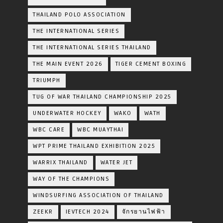
THAILAND POLO ASSOCIATION
THE INTERNATIONAL SERIES
THE INTERNATIONAL SERIES THAILAND
THE MAIN EVENT 2026
TIGER CEMENT BOXING
TRIUMPH
TUG OF WAR THAILAND CHAMPIONSHIP 2025
UNDERWATER HOCKEY
WAKO
WATH
WBC CARE
WBC MUAYTHAI
WPT PRIME THAILAND EXHIBITION 2025
WARRIX THAILAND
WATER JET
WAY OF THE CHAMPIONS
WINDSURFING ASSOCIATION OF THAILAND
ZEEKR
IEVTECH 2024
จักรยานไฟฟ้า