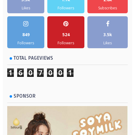
Likes
Followers
Subscribes
849
524
3.5k
Followers
Followers
Likes
TOTAL PAGEVIEWS
1
6
0
7
0
0
1
SPONSOR