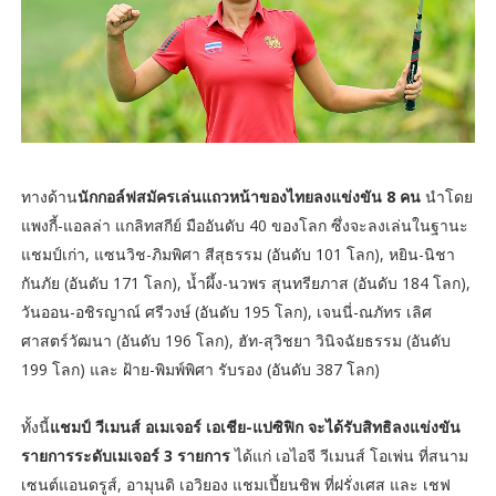
ทางด้าน
นักกอล์ฟสมัครเล่นแถวหน้าของไทยลงแข่งขัน 8 คน
นำโดย
แพงกี้-แอลล่า แกลิทสกีย์ มืออันดับ 40 ของโลก ซึ่งจะลงเล่นในฐานะ
แชมป์เก่า, แซนวิช-ภิมพิศา สีสุธรรม (อันดับ 101 โลก), หยิน-นิชา
กันภัย (อันดับ 171 โลก), น้ำผึ้ง-นวพร สุนทรียภาส (อันดับ 184 โลก),
วันออน-อชิรญาณ์ ศรีวงษ์ (อันดับ 195 โลก), เจนนี่-ณภัทร เลิศ
ศาสตร์วัฒนา (อันดับ 196 โลก), ฮัท-สุวิชยา วินิจฉัยธรรม (อันดับ
199 โลก) และ ฝ้าย-พิมพ์พิศา รับรอง (อันดับ 387 โลก)
ทั้งนี้
แชมป์ วีเมนส์ อเมเจอร์ เอเชีย-แปซิฟิก จะได้รับสิทธิลงแข่งขัน
รายการระดับเมเจอร์ 3 รายการ
ได้แก่ เอไอจี วีเมนส์ โอเพ่น ที่สนาม
เซนต์แอนดรูส์, อามุนดิ เอวิยอง แชมเปี้ยนชิพ ที่ฝรั่งเศส และ เชฟ