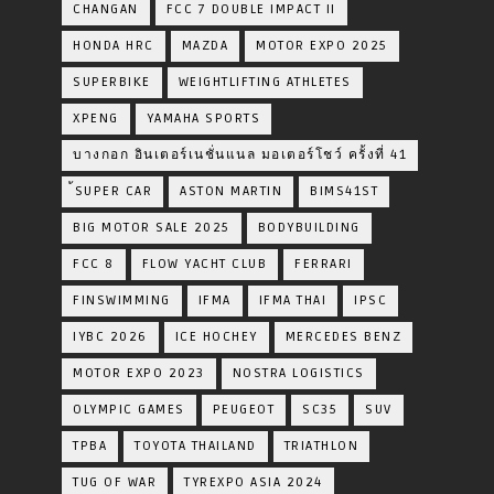
CHANGAN
FCC 7 DOUBLE IMPACT II
HONDA HRC
MAZDA
MOTOR EXPO 2025
SUPERBIKE
WEIGHTLIFTING ATHLETES
XPENG
YAMAHA SPORTS
บางกอก อินเตอร์เนชั่นแนล มอเตอร์โชว์ ครั้งที่ 41
้SUPER CAR
ASTON MARTIN
BIMS41ST
BIG MOTOR SALE 2025
BODYBUILDING
FCC 8
FLOW YACHT CLUB
FERRARI
FINSWIMMING
IFMA
IFMA THAI
IPSC
IYBC 2026
ICE HOCHEY
MERCEDES BENZ
MOTOR EXPO 2023
NOSTRA LOGISTICS
OLYMPIC GAMES
PEUGEOT
SC35
SUV
TPBA
TOYOTA​ THAILAND​
TRIATHLON
TUG OF WAR
TYREXPO ASIA 2024