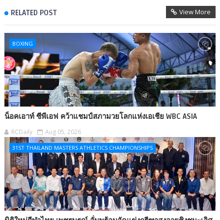
View More
RELATED POST
BOXING
น็อคเอาท์ ซีพีเอฟ คว้าแชมป์สภามวยโลกแห่งเอเชีย WBC ASIA
RCDaily
Aug 05, 2026
31ST THAILAND MASTERS ATHLETICS CHAMPIONSHIPS