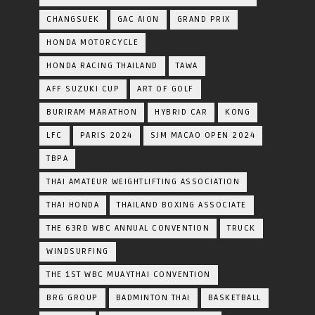
CHANGSUEK
GAC AION
GRAND PRIX
HONDA MOTORCYCLE
HONDA RACING THAILAND
TAWA
AFF SUZUKI CUP
ART OF GOLF
BURIRAM MARATHON
HYBRID CAR
KONG
LFC
PARIS 2024
SJM MACAO OPEN 2024
TBPA
THAI AMATEUR WEIGHTLIFTING ASSOCIATION
THAI HONDA
THAILAND BOXING ASSOCIATE
THE 63RD WBC ANNUAL CONVENTION
TRUCK
WINDSURFING
THE 1ST WBC MUAYTHAI CONVENTION
BRG GROUP
BADMINTON THAI
BASKETBALL