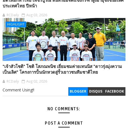
มิติใหม่กีฬาไทย เพชรบูรณ์ ลั่นพร้อมจัดแข่งกรีฑาสูงอายุชิงชนะเลิศ
ประเทศไทย ปีหน้า
RCDaily
Aug 03, 2026
HIGHLIGHT
"เจ้าสัวโชติ" โชติ โสภณพนิช เยี่ยมชมค่ายเทนนิส "ดาวรุ่งมุ่งความ
เป็นเลิศ" โครงการปั้นนักหวดสู่รั้วเยาวชนทีมชาติไทย
RCDaily
Aug 02, 2026
Comment Using!!
BLOGGER
DISQUS
FACEBOOK
NO COMMENTS:
POST A COMMENT