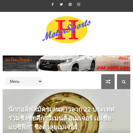
นักกอล์ฟสมัครเล่นสาวจาก 22 ประเทศ
ร่วมชิงชัยศึก “วีเมนส์ อเมเจอร์ เอเชีย-
แปซิฟิก” ชิงตั๋วลุยเมเจอร์