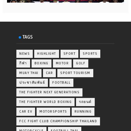
TAGS
NEWS
HIGHLIGHT
SPORT
SPORTS
กีฬา
BOXING
MOTOR
GOLF
MUAY THAI
CAR
SPORT TOURISM
ประชาสัมพันธ์
FOOTBALL
THE FIGHTER NEXT GENERATIONS
THE FIGHTER WORLD BOXING
รถยนต์
CAR EV
MOTORSPORTS
RUNNING
FCC FIGHT CLUB CHAMPIONSHIP THAILAND
MOTORCYCLE
FOOTBALL THAI