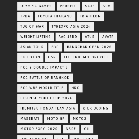
OLYMPIC GAMES
PEUGEOT
SC35
SUV
TPBA
TOYOTA​ THAILAND​
TRIATHLON
TUG OF WAR
TYREXPO ASIA 2024
WEIGHT LIFTING
AAC 13RD
ATUS
AVATR
ASIAN TOUR
BYD
BANGCHAK OPEN 2026
CP FOTON
CSR
ELECTRIC MOTORCYCLE
FCC 9 DOUBLE IMPACT 3
FCC BATTLE OF BANGKOK
FCC WBF WORLD TITLE
HRC
HISENSE YOUTH CUP 2026
IDEMITSU HONDA TEAM ASIA
KICK BOXING
MASERATI
MOTO GP
MOTO2
MOTOR EXPO 2020
NSDF
OIL