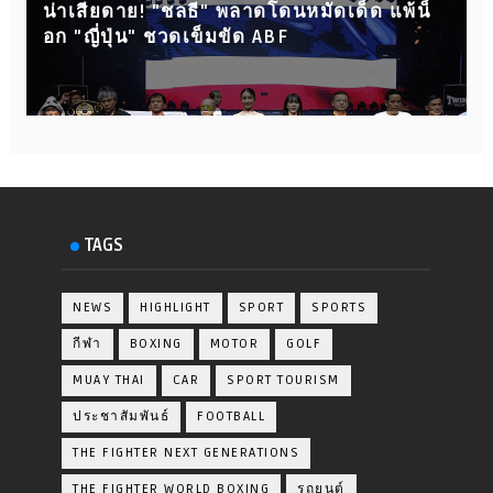
น่าเสียดาย! "ชลธี" พลาดโดนหมัดเด็ด แพ้น็
อก "ญี่ปุ่น" ชวดเข็มขัด ABF
TAGS
NEWS
HIGHLIGHT
SPORT
SPORTS
กีฬา
BOXING
MOTOR
GOLF
MUAY THAI
CAR
SPORT TOURISM
ประชาสัมพันธ์
FOOTBALL
THE FIGHTER NEXT GENERATIONS
THE FIGHTER WORLD BOXING
รถยนต์