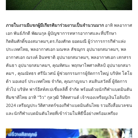
ภายในงานมีแขกผู้มีเกียรติมาร่วมงานเป็นจำนวนมาก
อาทิ พลอากาศ
เอก พันธ์ภักดี พัฒนกุล ผู้บัญชาการทหารอากาศและที่ปรึกษา
กิตติมศักดิ์ของสมาคมฯ,ดร.ก้องศักด ยอดมณี ผู้ว่าการการกีฬาแห่ง
ประเทศไทย, พลอากาศเอก มณฑล สัชฌุกร อุปนายกสมาคมฯ, พล
อากาศเอก ณรงค์ อินทชาติ อุปนายกสมาคมฯ, พลอากาศเอก เสกสรร
คันธา อุปนายกสมาคมฯ, คุณทัศนะ พฤกษาไพศาลศิลป์ อุปนายกสมา
คมฯ , คุณณัทธร ศรีนิเวศน์ ผู้ช่วยกรรมการผู้จัดการใหญ่ บริษัท โตโย
ต้า มอเตอร์ ประเทศไทย จำกัด, คุณกาญจนา สมสินสวัสดิ์ ผู้จัดการ
ทั่วไป บริษัท ฟาร์อีสท์สเปเชี่ยลลิตี้ จำกัด พร้อมด้วยนักกีฬาแบดมินตัน
ทีมชาติไทย อาทิ "วิว" กุลวุฒิ วิทิตศานต์ เจ้าของเหรียญเงินโอลิมปิก
2024 เหรียญประวัติศาสตร์ของกีฬาแบดมินตันไทย รวมถึงสื่อมวลชน
และนักกีฬาแบดมินตันไทยที่เข้าร่วมในพิธีนี้อย่างพร้อมเพรียง