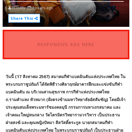
RCDaily
2 years ago
Share This
RESPONSIVE ADS HERE
วันนี้ (17 สิงหาคม 2567) สมาคมกีฬาแบดมินตันแห่งประเทศไทย ใน
พระบรมราชูปถัมภ์ ได้จัดพิธีวางศิลาฤกษ์อาคารฝึกและแข่งขันกีฬา
แบดมินตัน ณ บริเวณสวนสุขภาพ การกีฬาแห่งประเทศไทย
ถ.รามคำแหง หัวหมาก (ฝั่งตรงข้ามมหาวิทยาลัยอัสสัมชัญ) โดยมีเจ้า
ประคุณสมเด็จพระมหารัชมงคลมุนี กรรมการมหาเถรสมาคม และ
เจ้าคณะใหญ่หนกลาง วัดไตรมิตรวิทยารามวรวิหาร เป็นประธาน
ฝ่ายสงฆ์ และคุณหญิงปัทมา ลีสวัสดิ์ตระกูล นายกสมาคมกีฬา
แบดมินตันแห่งประเทศไทย ในพระบรมราชูปถัมภ์ เป็นประธานฝ่าย