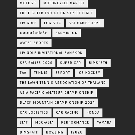
MOTOGP
MOTORCYCLE MARKET
THE FIGHTER EVOLUTION STREET FIGHT
LIV GOLF
LOGISTIC
SEA GAMES 33RD
มอเตอร์สปอร์ต
BADMINTON
WATER SPORTS
LIV GOLF INVITATIONAL BANGKOK
SEA GAMES 2025
SUPER CAR
BIMS45TH
TAA
TENNIS
ESPORT
ICE HOCKEY
THE LAWN TENNIS ASSOCIATION OF THAILAND
ASIA PACIFIC AMATEUR CHAMPIONSHIP
BLACK MOUNTAIN CHAMPIONSHIP 2024
CAR LOGISTICS
CAR RACING
HONDA
LTAT
MGC-ASIA
PERFORMANCE
YAMAHA
BIMS44TH
BOWLING
ISUZU