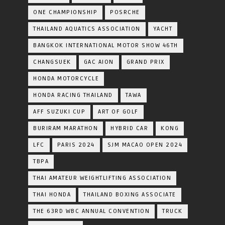
ONE CHAMPIONSHIP
POSRCHE
THAILAND AQUATICS ASSOCIATION
YACHT
BANGKOK INTERNATIONAL MOTOR SHOW 46TH
CHANGSUEK
GAC AION
GRAND PRIX
HONDA MOTORCYCLE
HONDA RACING THAILAND
TAWA
AFF SUZUKI CUP
ART OF GOLF
BURIRAM MARATHON
HYBRID CAR
KONG
LFC
PARIS 2024
SJM MACAO OPEN 2024
TBPA
THAI AMATEUR WEIGHTLIFTING ASSOCIATION
THAI HONDA
THAILAND BOXING ASSOCIATE
THE 63RD WBC ANNUAL CONVENTION
TRUCK