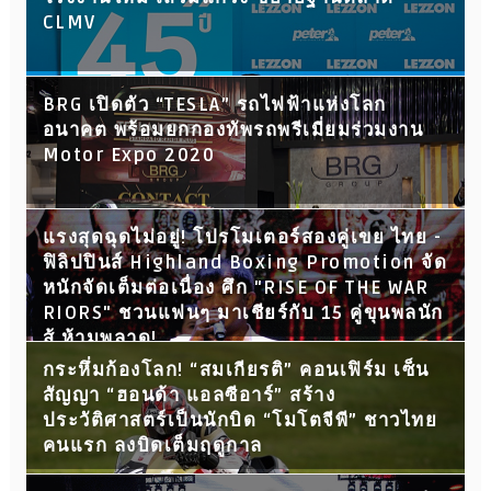
CLMV
BRG เปิดตัว “TESLA” รถไฟฟ้าแห่งโลก
อนาคต พร้อมยกกองทัพรถพรีเมี่ยมร่วมงาน
Motor Expo 2020
แรงสุดฉุดไม่อยู่! โปรโมเตอร์สองคู่เขย ไทย -
ฟิลิปปินส์ Highland Boxing Promotion จัด
หนักจัดเต็มต่อเนื่อง ศึก "RISE OF THE WAR
RIORS" ชวนแฟนๆ มาเชียร์กับ 15 คู่ขุนพลนัก
สู้ ห้ามพลาด!
กระหึ่มก้องโลก! “สมเกียรติ” คอนเฟิร์ม เซ็น
สัญญา “ฮอนด้า แอลซีอาร์” สร้าง
ประวัติศาสตร์เป็นนักบิด “โมโตจีพี” ชาวไทย
คนแรก ลงบิดเต็มฤดูกาล