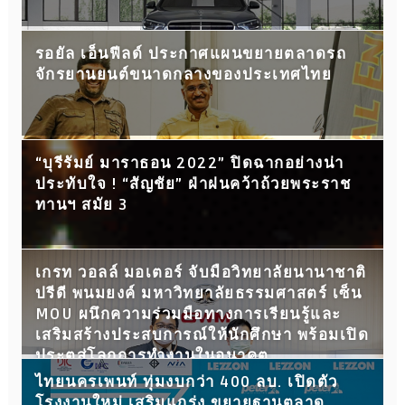
รอยัล เอ็นฟีลด์ ประกาศแผนขยายตลาดรถ
จักรยานยนต์ขนาดกลางของประเทศไทย
“บุรีรัมย์ มาราธอน 2022” ปิดฉากอย่างน่า
ประทับใจ ! “สัญชัย” ฝ่าฝนคว้าถ้วยพระราช
ทานฯ สมัย 3
เกรท วอลล์ มอเตอร์ จับมือวิทยาลัยนานาชาติ
ปรีดี พนมยงค์ มหาวิทยาลัยธรรมศาสตร์ เซ็น
MOU ผนึกความร่วมมือทางการเรียนรู้และ
เสริมสร้างประสบการณ์ให้นักศึกษา พร้อมเปิด
ประตูสู่โลกการทำงานในอนาคต
ไทยนครเพนท์ ทุ่มงบกว่า 400 ลบ. เปิดตัว
โรงงานใหม่ เสริมแกร่ง ขยายฐานตลาด