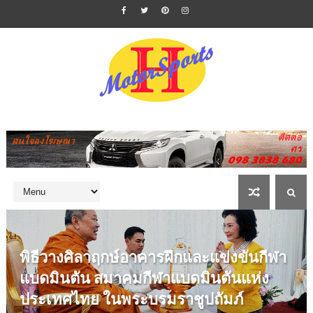
พิธีวางศิลาฤกษ์อาคารฝึกและแข่งขันกีฬา
แบดมินตัน สมาคมกีฬาแบดมินตันแห่ง
ประเทศไทย ในพระบรมราชูปถัมภ์