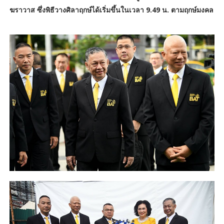
ฆราวาส ซึ่งพิธีวางศิลาฤกษ์ได้เริ่มขึ้นในเวลา 9.49 น. ตามฤกษ์มงคล