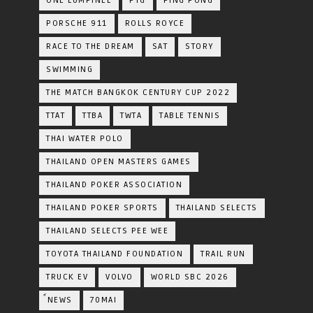
ONE LUMPINEE
PTG
PING PONG
PORSCHE 911
ROLLS ROYCE
RACE TO THE DREAM
SAT
STORY
SWIMMING
THE MATCH BANGKOK CENTURY CUP 2022
TTAT
TTBA
TWTA
TABLE TENNIS
THAI WATER POLO
THAILAND OPEN MASTERS GAMES
THAILAND POKER ASSOCIATION
THAILAND POKER SPORTS
THAILAND SELECTS
THAILAND SELECTS PEE WEE
TOYOTA​ THAILAND​ FOUNDATION
TRAIL RUN
TRUCK EV
VOLVO
WORLD SBC 2026
์NEWS
70MAI