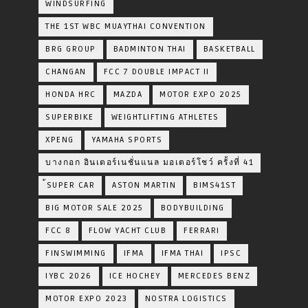
WINDSURFING
THE 1ST WBC MUAYTHAI CONVENTION
BRG GROUP
BADMINTON THAI
BASKETBALL
CHANGAN
FCC 7 DOUBLE IMPACT II
HONDA HRC
MAZDA
MOTOR EXPO 2025
SUPERBIKE
WEIGHTLIFTING ATHLETES
XPENG
YAMAHA SPORTS
บางกอก อินเตอร์เนชั่นแนล มอเตอร์โชว์ ครั้งที่ 41
้SUPER CAR
ASTON MARTIN
BIMS41ST
BIG MOTOR SALE 2025
BODYBUILDING
FCC 8
FLOW YACHT CLUB
FERRARI
FINSWIMMING
IFMA
IFMA THAI
IPSC
IYBC 2026
ICE HOCHEY
MERCEDES BENZ
MOTOR EXPO 2023
NOSTRA LOGISTICS