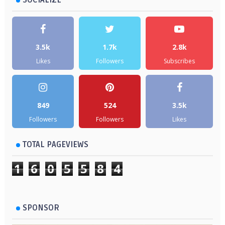
SOCIALIZE
3.5k
1.7k
2.8k
Likes
Followers
Subscribes
849
524
3.5k
Followers
Followers
Likes
TOTAL PAGEVIEWS
1
6
0
5
5
8
4
SPONSOR