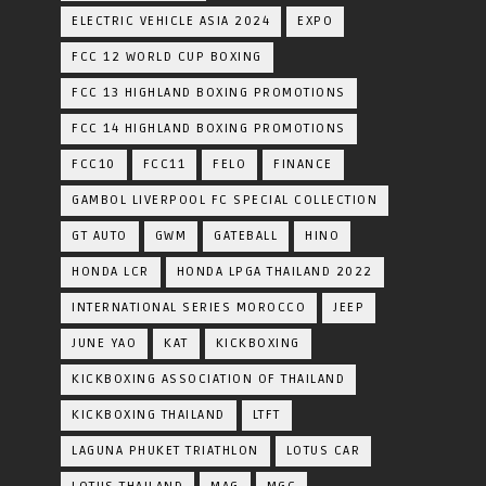
ELECTRIC VEHICLE ASIA 2024
EXPO
FCC 12 WORLD CUP BOXING
FCC 13 HIGHLAND BOXING PROMOTIONS
FCC 14 HIGHLAND BOXING PROMOTIONS
FCC10
FCC11
FELO
FINANCE
GAMBOL LIVERPOOL FC SPECIAL COLLECTION
GT AUTO
GWM
GATEBALL
HINO
HONDA LCR
HONDA LPGA THAILAND 2022
INTERNATIONAL SERIES MOROCCO
JEEP
JUNE YAO
KAT
KICKBOXING
KICKBOXING ASSOCIATION OF THAILAND
KICKBOXING THAILAND
LTFT
LAGUNA PHUKET TRIATHLON
LOTUS CAR