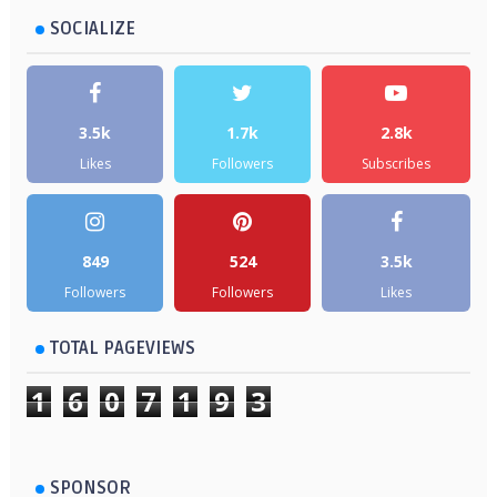
SOCIALIZE
3.5k
1.7k
2.8k
Likes
Followers
Subscribes
849
524
3.5k
Followers
Followers
Likes
TOTAL PAGEVIEWS
1
6
0
7
1
9
3
SPONSOR