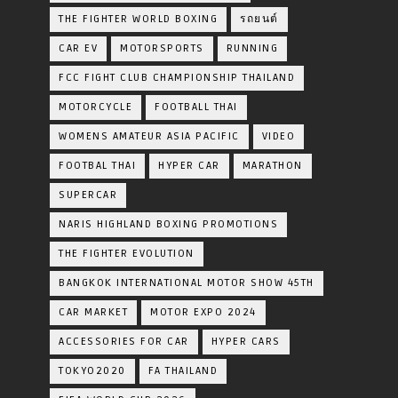
THE FIGHTER WORLD BOXING
รถยนต์
CAR EV
MOTORSPORTS
RUNNING
FCC FIGHT CLUB CHAMPIONSHIP THAILAND
MOTORCYCLE
FOOTBALL THAI
WOMENS AMATEUR ASIA PACIFIC
VIDEO
FOOTBAL THAI
HYPER CAR
MARATHON
SUPERCAR
NARIS HIGHLAND BOXING PROMOTIONS
THE FIGHTER EVOLUTION
BANGKOK INTERNATIONAL MOTOR SHOW 45TH
CAR MARKET
MOTOR EXPO 2024
ACCESSORIES FOR CAR
HYPER CARS
TOKYO2020
FA THAILAND