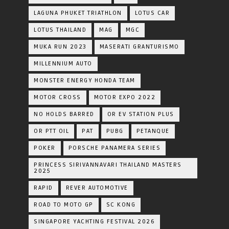
LAGUNA PHUKET TRIATHLON
LOTUS CAR
LOTUS THAILAND
MAG
MGC
MUKA RUN 2023
MASERATI GRANTURISMO
MILLENNIUM AUTO
MONSTER ENERGY HONDA TEAM
MOTOR CROSS
MOTOR EXPO 2022
NO HOLDS BARRED
OR EV STATION PLUS
OR PTT OIL
PAT
PUBG
PETANQUE
POKER
PORSCHE PANAMERA SERIES
PRINCESS SIRIVANNAVARI THAILAND MASTERS
2025
RAPID
REVER AUTOMOTIVE
ROAD TO MOTO GP
SC KONG
SINGAPORE YACHTING FESTIVAL 2026