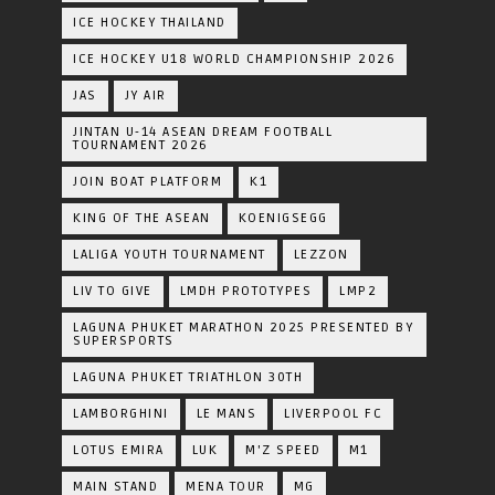
ICE HOCKEY THAILAND
ICE HOCKEY U18 WORLD CHAMPIONSHIP 2026
JAS
JY AIR
JINTAN U-14 ASEAN DREAM FOOTBALL
TOURNAMENT 2026
JOIN BOAT PLATFORM
K1
KING OF THE ASEAN
KOENIGSEGG
LALIGA YOUTH TOURNAMENT
LEZZON
LIV TO GIVE
LMDH PROTOTYPES
LMP2
LAGUNA PHUKET MARATHON 2025 PRESENTED BY
SUPERSPORTS
LAGUNA PHUKET TRIATHLON 30TH
LAMBORGHINI
LE MANS
LIVERPOOL FC
LOTUS EMIRA
LUK
M'Z SPEED
M1
MAIN STAND
MENA TOUR
MG