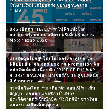
ไทยนครเพนท์ ทุ่มงบกว่า 400 ลบ. เปิดตัว
โรงงานใหม่ เสริมแกร่ง ขยายฐานตลาด
CLMV
BRG เปิดตัว “TESLA” รถไฟฟ้าแห่งโลก
อนาคต พร้อมยกกองทัพรถพรีเมี่ยมร่วมงาน
Motor Expo 2020
แรงสุดฉุดไม่อยู่! โปรโมเตอร์สองคู่เขย ไทย -
ฟิลิปปินส์ Highland Boxing Promotion จัด
หนักจัดเต็มต่อเนื่อง ศึก "RISE OF THE WAR
RIORS" ชวนแฟนๆ มาเชียร์กับ 15 คู่ขุนพลนัก
สู้ ห้ามพลาด!
กระหึ่มก้องโลก! “สมเกียรติ” คอนเฟิร์ม เซ็น
สัญญา “ฮอนด้า แอลซีอาร์” สร้าง
ประวัติศาสตร์เป็นนักบิด “โมโตจีพี” ชาวไทย
คนแรก ลงบิดเต็มฤดูกาล