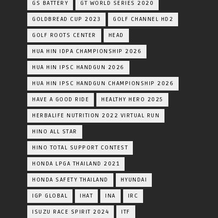
GS BATTERY
GT WORLD SERIES 2020
GOLDBREAD CUP 2023
GOLF CHANNEL HD2
GOLF ROOTS CENTER
HEAD
HUA HIN IDPA CHAMPIONSHIP 2026
HUA HIN IPSC HANDGUN 2026
HUA HIN IPSC HANDGUN CHAMPIONSHIP 2026
HAVE A GOOD RIDE
HEALTHY HERO 2025
HERBALIFE NUTRITION 2022 VIRTUAL RUN
HINO ALL STAR
HINO TOTAL SUPPORT CONTEST
HONDA LPGA THAILAND 2021
HONDA SAFETY THAILAND
HYUNDAI
IGP GLOBAL
IHAT
INA
IRC
ISUZU RACE SPIRIT 2024
ITF