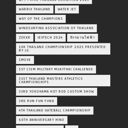
WARRIX THAILAND
WATER JET
WAY OF THE CHAMPIONS
WINDSURFING ASSOCIATION OF THAILAND
ZEEKR
IEVTECH 2024
จักรยานไฟฟ้า
10K THAILAND CHAMPIONSHIP 2025 PRESENTED
BY LG
1MOVE
1ST CISM MILITARY MUAYTHAI CHALLENGE
31ST THAILAND MASTERS ATHLETICS
CHAMPIONSHIPS
33RD YOKOHAMA HOT ROD CUSTOM SHOW
3RD RUN FUN FUND
4TH THAILAND GATEBALL CHAMPIONSHIP
60TH ANNIVERSARY HINO