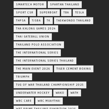
SMARTECH MOTOR
SPARTAN THAILAND
SPORT CSR
SUPERBOAT
TBA
TESLA
THPSA
TJSBA
TK
TAEKWONDO THAILAND
THA KHLONG GAMES 2024
THAI GATEBALL UNION
THAILAND POLO ASSOCIATION
THE INTERNATIONAL SERIES
THE INTERNATIONAL SERIES THAILAND
THE MAIN EVENT 2026
TIGER CEMENT BOXING
TRIUMPH
TUG OF WAR THAILAND CHAMPIONSHIP 2025
UNDERWATER HOCKEY
WAKO
WATH
WBC CARE
WBC MUAYTHAI
WPT PRIME THAILAND EXHIBITION 2025