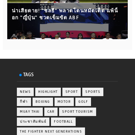
น่าเสียดาย! "ชลธี" พลาดโดนหมัดเด็ด แพ้น็
อก "ญี่ปุ่น" ชวดเข็มขัด ABF
TAGS
NEWS
HIGHLIGHT
SPORT
SPORTS
กีฬา
BOXING
MOTOR
GOLF
MUAY THAI
CAR
SPORT TOURISM
ประชาสัมพันธ์
FOOTBALL
THE FIGHTER NEXT GENERATIONS