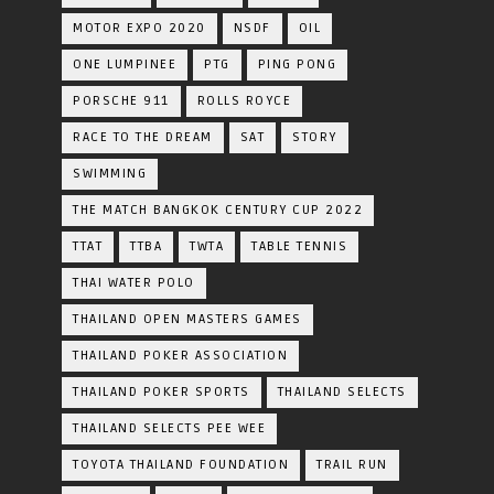
MOTOR EXPO 2020
NSDF
OIL
ONE LUMPINEE
PTG
PING PONG
PORSCHE 911
ROLLS ROYCE
RACE TO THE DREAM
SAT
STORY
SWIMMING
THE MATCH BANGKOK CENTURY CUP 2022
TTAT
TTBA
TWTA
TABLE TENNIS
THAI WATER POLO
THAILAND OPEN MASTERS GAMES
THAILAND POKER ASSOCIATION
THAILAND POKER SPORTS
THAILAND SELECTS
THAILAND SELECTS PEE WEE
TOYOTA​ THAILAND​ FOUNDATION
TRAIL RUN