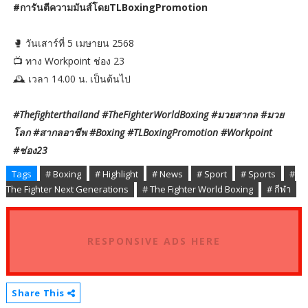
#การันตีความมันส์โดยTLBoxingPromotion
🥊 วันเสาร์ที่ 5 เมษายน 2568
📺 ทาง Workpoint ช่อง 23
🕰 เวลา 14.00 น. เป็นต้นไป
#Thefighterthailand #TheFighterWorldBoxing #มวยสากล #มวย
โลก #สากลอาชีพ #Boxing #TLBoxingPromotion #Workpoint
#ช่อง23
Tags
# Boxing
# Highlight
# News
# Sport
# Sports
#
The Fighter Next Generations
# The Fighter World Boxing
# กีฬา
RESPONSIVE ADS HERE
Share This