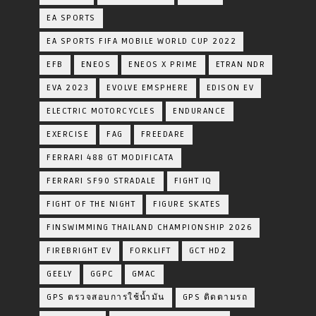
EA SPORTS
EA SPORTS FIFA MOBILE WORLD CUP 2022
EFB
ENEOS
ENEOS X PRIME
ETRAN NDR
EVA 2023
EVOLVE EMSPHERE
EDISON EV
ELECTRIC MOTORCYCLES
ENDURANCE
EXERCISE
FAG
FREEDARE
FERRARI 488 GT MODIFICATA
FERRARI SF90 STRADALE
FIGHT IQ
FIGHT OF THE NIGHT
FIGURE SKATES
FINSWIMMING THAILAND CHAMPIONSHIP 2026
FIREBRIGHT EV
FORKLIFT
GCT HD2
GEELY
GGPC
GMAC
GPS ตรวจสอบการใช้น้ำมัน
GPS ติดตามรถ