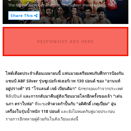
The Fighter Next Generations,
The Fighter World Boxing,
กีฬา,
Share This
RESPONSIVE ADS HERE
ไฟต์เดือดประจำเดือนเมษายนนี้ แฟนมวยเตรียมพบกับศึกการป้องกัน
แชมป์ ABF Silver รุ่นซูเปอร์เฟเธอร์เวท 130 ปอนด์ ของ "อานนท์
อยู่ปรางค์" VS "โรแลนด์ เจย์ เบียนดิมา"
นักชกจอมเก๋าจากประเทศ
ฟิลิปปินส์
และการกลับมาคืนสู่สังเวียนมวยโลกอีกครั้งของเจ้า "เด่น
นภา ตราใบห่อ"
ที่จะขอ
ท้าดวลกำปั้นกับ "อดิศักดิ์ เกตุเปี่ยม" อุ่น
เครื่องในรุ่นน้ำหนัก 118 ปอนด์
และยังไม่หมดกับคู่มวยประกอบ
รายการอีกหลายคู่ด้วยกันในสังเวียนแห่งนี้