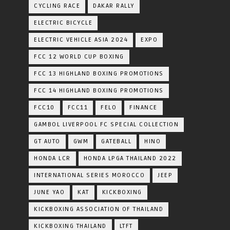
CYCLING RACE
DAKAR RALLY
ELECTRIC BICYCLE
ELECTRIC VEHICLE ASIA 2024
EXPO
FCC 12 WORLD CUP BOXING
FCC 13 HIGHLAND BOXING PROMOTIONS
FCC 14 HIGHLAND BOXING PROMOTIONS
FCC10
FCC11
FELO
FINANCE
GAMBOL LIVERPOOL FC SPECIAL COLLECTION
GT AUTO
GWM
GATEBALL
HINO
HONDA LCR
HONDA LPGA THAILAND 2022
INTERNATIONAL SERIES MOROCCO
JEEP
JUNE YAO
KAT
KICKBOXING
KICKBOXING ASSOCIATION OF THAILAND
KICKBOXING THAILAND
LTFT