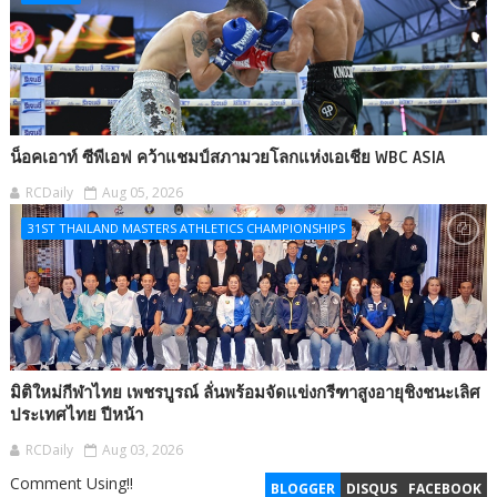
น็อคเอาท์ ซีพีเอฟ คว้าแชมป์สภามวยโลกแห่งเอเชีย WBC ASIA
RCDaily
Aug 05, 2026
31ST THAILAND MASTERS ATHLETICS CHAMPIONSHIPS
มิติใหม่กีฬาไทย เพชรบูรณ์ ลั่นพร้อมจัดแข่งกรีฑาสูงอายุชิงชนะเลิศ
ประเทศไทย ปีหน้า
RCDaily
Aug 03, 2026
Comment Using!!
BLOGGER
DISQUS
FACEBOOK