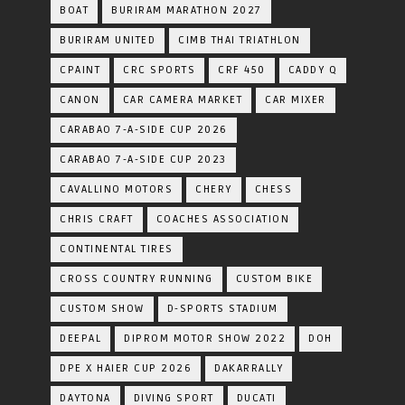
BOAT
BURIRAM MARATHON 2027
BURIRAM UNITED
CIMB THAI TRIATHLON
CPAINT
CRC SPORTS
CRF 450
CADDY Q
CANON
CAR CAMERA MARKET
CAR MIXER
CARABAO 7-A-SIDE CUP 2026
CARABAO 7-A-SIDE CUP 2023
CAVALLINO MOTORS
CHERY
CHESS
CHRIS CRAFT
COACHES ASSOCIATION
CONTINENTAL TIRES
CROSS COUNTRY RUNNING
CUSTOM BIKE
CUSTOM SHOW
D-SPORTS STADIUM
DEEPAL
DIPROM MOTOR SHOW 2022
DOH
DPE X HAIER CUP 2026
DAKARRALLY
DAYTONA
DIVING SPORT
DUCATI