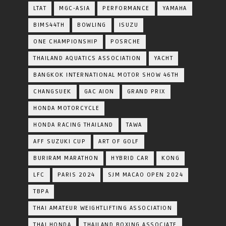
LTAT
MGC-ASIA
PERFORMANCE
YAMAHA
BIMS44TH
BOWLING
ISUZU
ONE CHAMPIONSHIP
POSRCHE
THAILAND AQUATICS ASSOCIATION
YACHT
BANGKOK INTERNATIONAL MOTOR SHOW 46TH
CHANGSUEK
GAC AION
GRAND PRIX
HONDA MOTORCYCLE
HONDA RACING THAILAND
TAWA
AFF SUZUKI CUP
ART OF GOLF
BURIRAM MARATHON
HYBRID CAR
KONG
LFC
PARIS 2024
SJM MACAO OPEN 2024
TBPA
THAI AMATEUR WEIGHTLIFTING ASSOCIATION
THAI HONDA
THAILAND BOXING ASSOCIATE