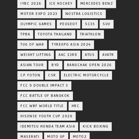
IYBC 2026
ICE HOCHEY
MERCEDES BENZ
MOTOR EXPO 2023
NOSTRA LOGISTICS
OLYMPIC GAMES
PEUGEOT
SC35
SUV
TPBA
TOYOTA​ THAILAND​
TRIATHLON
TUG OF WAR
TYREXPO ASIA 2024
WEIGHT LIFTING
AAC 13RD
ATUS
AVATR
ASIAN TOUR
BYD
BANGCHAK OPEN 2026
CP FOTON
CSR
ELECTRIC MOTORCYCLE
FCC 9 DOUBLE IMPACT 3
FCC BATTLE OF BANGKOK
FCC WBF WORLD TITLE
HRC
HISENSE YOUTH CUP 2026
IDEMITSU HONDA TEAM ASIA
KICK BOXING
MASERATI
MOTO GP
MOTO2