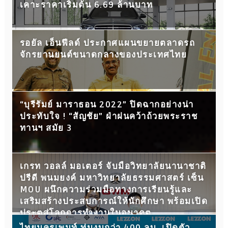
เคาะราคาเริ่มต้น 6.69 ล้านบาท
รอยัล เอ็นฟีลด์ ประกาศแผนขยายตลาดรถ
จักรยานยนต์ขนาดกลางของประเทศไทย
“บุรีรัมย์ มาราธอน 2022” ปิดฉากอย่างน่า
ประทับใจ ! “สัญชัย” ฝ่าฝนคว้าถ้วยพระราช
ทานฯ สมัย 3
เกรท วอลล์ มอเตอร์ จับมือวิทยาลัยนานาชาติ
ปรีดี พนมยงค์ มหาวิทยาลัยธรรมศาสตร์ เซ็น
MOU ผนึกความร่วมมือทางการเรียนรู้และ
เสริมสร้างประสบการณ์ให้นักศึกษา พร้อมเปิด
ประตูสู่โลกการทำงานในอนาคต