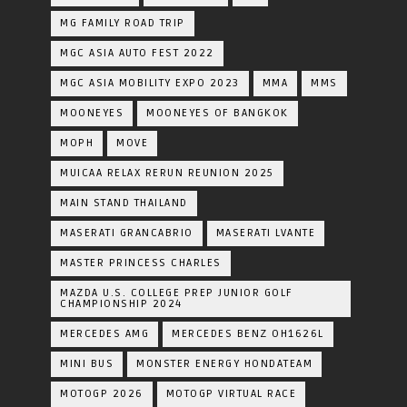
MG FAMILY ROAD TRIP
MGC ASIA AUTO FEST 2022
MGC ASIA MOBILITY EXPO 2023
MMA
MMS
MOONEYES
MOONEYES OF BANGKOK
MOPH
MOVE
MUICAA RELAX RERUN REUNION 2025
MAIN STAND THAILAND
MASERATI GRANCABRIO
MASERATI LVANTE
MASTER PRINCESS CHARLES
MAZDA U.S. COLLEGE PREP JUNIOR GOLF
CHAMPIONSHIP 2024
MERCEDES AMG
MERCEDES BENZ OH1626L
MINI BUS
MONSTER ENERGY HONDATEAM
MOTOGP 2026
MOTOGP VIRTUAL RACE