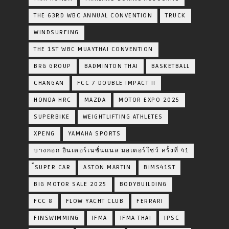
THE 63RD WBC ANNUAL CONVENTION
TRUCK
WINDSURFING
THE 1ST WBC MUAYTHAI CONVENTION
BRG GROUP
BADMINTON THAI
BASKETBALL
CHANGAN
FCC 7 DOUBLE IMPACT II
HONDA HRC
MAZDA
MOTOR EXPO 2025
SUPERBIKE
WEIGHTLIFTING ATHLETES
XPENG
YAMAHA SPORTS
บางกอก อินเตอร์เนชั่นแนล มอเตอร์โชว์ ครั้งที่ 41
้SUPER CAR
ASTON MARTIN
BIMS41ST
BIG MOTOR SALE 2025
BODYBUILDING
FCC 8
FLOW YACHT CLUB
FERRARI
FINSWIMMING
IFMA
IFMA THAI
IPSC