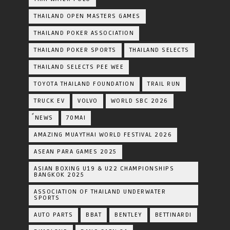
THAILAND OPEN MASTERS GAMES
THAILAND POKER ASSOCIATION
THAILAND POKER SPORTS
THAILAND SELECTS
THAILAND SELECTS PEE WEE
TOYOTA​ THAILAND​ FOUNDATION
TRAIL RUN
TRUCK EV
VOLVO
WORLD SBC 2026
์NEWS
70MAI
AMAZING MUAYTHAI WORLD FESTIVAL 2026
ASEAN PARA GAMES 2025
ASIAN BOXING U19 & U22 CHAMPIONSHIPS
BANGKOK 2025
ASSOCIATION OF THAILAND UNDERWATER
SPORTS
AUTO PARTS
BBAT
BENTLEY
BETTINARDI