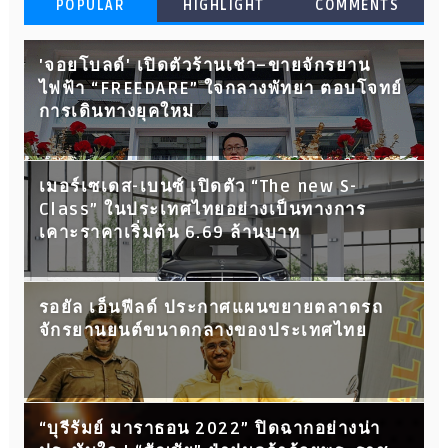
POPULAR
HIGHLIGHT
COMMENTS
'จอยโบลด์' เปิดตัวร้านเช่า–ขายจักรยาน
ไฟฟ้า “FREEDARE” ใจกลางพัทยา ตอบโจทย์
การเดินทางยุคใหม่
เมอร์เซเดส-เบนซ์ เปิดตัว “The new S-
Class” ในประเทศไทยอย่างเป็นทางการ
เคาะราคาเริ่มต้น 6.69 ล้านบาท
รอยัล เอ็นฟีลด์ ประกาศแผนขยายตลาดรถ
จักรยานยนต์ขนาดกลางของประเทศไทย
“บุรีรัมย์ มาราธอน 2022” ปิดฉากอย่างน่า