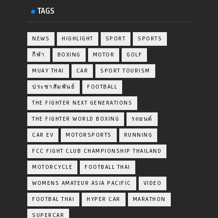
TAGS
NEWS
HIGHLIGHT
SPORT
SPORTS
กีฬา
BOXING
MOTOR
GOLF
MUAY THAI
CAR
SPORT TOURISM
ประชาสัมพันธ์
FOOTBALL
THE FIGHTER NEXT GENERATIONS
THE FIGHTER WORLD BOXING
รถยนต์
CAR EV
MOTORSPORTS
RUNNING
FCC FIGHT CLUB CHAMPIONSHIP THAILAND
MOTORCYCLE
FOOTBALL THAI
WOMENS AMATEUR ASIA PACIFIC
VIDEO
FOOTBAL THAI
HYPER CAR
MARATHON
SUPERCAR