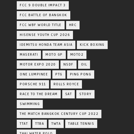
FCC 9 DOUBLE IMPACT 3
FCC BATTLE OF BANGKOK
FCC WBF WORLD TITLE
HRC
HISENSE YOUTH CUP 2026
IDEMITSU HONDA TEAM ASIA
KICK BOXING
MASERATI
MOTO GP
MOTO2
MOTOR EXPO 2020
NSDF
OIL
ONE LUMPINEE
PTG
PING PONG
PORSCHE 911
ROLLS ROYCE
RACE TO THE DREAM
SAT
STORY
SWIMMING
THE MATCH BANGKOK CENTURY CUP 2022
TTAT
TTBA
TWTA
TABLE TENNIS
THAI WATER POLO