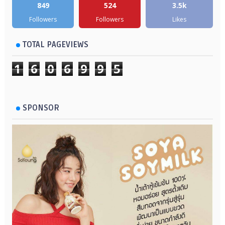
849
524
3.5k
Followers
Followers
Likes
TOTAL PAGEVIEWS
1
6
0
6
9
9
5
SPONSOR