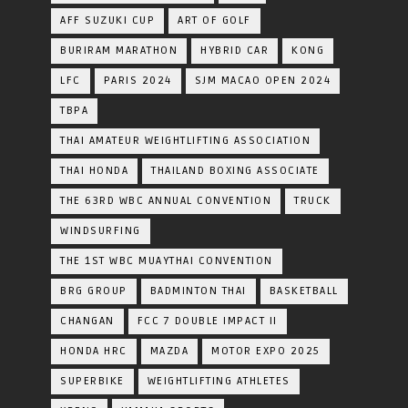
AFF SUZUKI CUP
ART OF GOLF
BURIRAM MARATHON
HYBRID CAR
KONG
LFC
PARIS 2024
SJM MACAO OPEN 2024
TBPA
THAI AMATEUR WEIGHTLIFTING ASSOCIATION
THAI HONDA
THAILAND BOXING ASSOCIATE
THE 63RD WBC ANNUAL CONVENTION
TRUCK
WINDSURFING
THE 1ST WBC MUAYTHAI CONVENTION
BRG GROUP
BADMINTON THAI
BASKETBALL
CHANGAN
FCC 7 DOUBLE IMPACT II
HONDA HRC
MAZDA
MOTOR EXPO 2025
SUPERBIKE
WEIGHTLIFTING ATHLETES