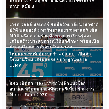
ประทับใจ ! “สัญชัย” ฝ่าฝนคว้าถ้วยพระราช
ทานฯ สมัย 3
เกรท วอลล์ มอเตอร์ จับมือวิทยาลัยนานาชาติ
ปรีดี พนมยงค์ มหาวิทยาลัยธรรมศาสตร์ เซ็น
MOU ผนึกความร่วมมือทางการเรียนรู้และ
เสริมสร้างประสบการณ์ให้นักศึกษา พร้อมเปิด
ประตูสู่โลกการทำงานในอนาคต
ไทยนครเพนท์ ทุ่มงบกว่า 400 ลบ. เปิดตัว
โรงงานใหม่ เสริมแกร่ง ขยายฐานตลาด
CLMV
BRG เปิดตัว “TESLA” รถไฟฟ้าแห่งโลก
อนาคต พร้อมยกกองทัพรถพรีเมี่ยมร่วมงาน
Motor Expo 2020