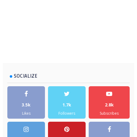
SOCIALIZE
3.5k
1.7k
2.8k
Likes
Followers
Subscribes