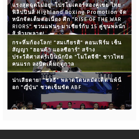
แรงสุดฉุดไม่อยู่! โปรโมเตอร์สองคู่เขย ไทย -
ฟิลิปปินส์ Highland Boxing Promotion จัด
หนักจัดเต็มต่อเนื่อง ศึก "RISE OF THE WAR
RIORS" ชวนแฟนๆ มาเชียร์กับ 15 คู่ขุนพลนัก
สู้ ห้ามพลาด!
กระหึ่มก้องโลก! “สมเกียรติ” คอนเฟิร์ม เซ็น
สัญญา “ฮอนด้า แอลซีอาร์” สร้าง
ประวัติศาสตร์เป็นนักบิด “โมโตจีพี” ชาวไทย
คนแรก ลงบิดเต็มฤดูกาล
น่าเสียดาย! "ชลธี" พลาดโดนหมัดเด็ด แพ้น็
อก "ญี่ปุ่น" ชวดเข็มขัด ABF