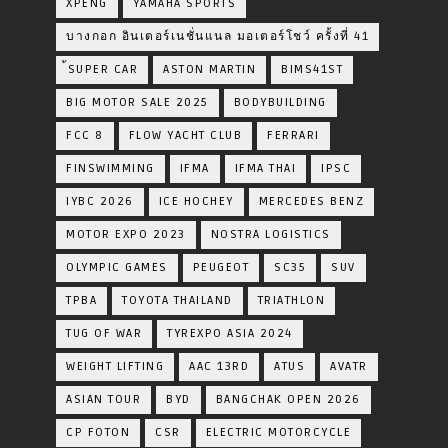
XPENG
YAMAHA SPORTS
บางกอก อินเตอร์เนชั่นแนล มอเตอร์โชว์ ครั้งที่ 41
้SUPER CAR
ASTON MARTIN
BIMS41ST
BIG MOTOR SALE 2025
BODYBUILDING
FCC 8
FLOW YACHT CLUB
FERRARI
FINSWIMMING
IFMA
IFMA THAI
IPSC
IYBC 2026
ICE HOCHEY
MERCEDES BENZ
MOTOR EXPO 2023
NOSTRA LOGISTICS
OLYMPIC GAMES
PEUGEOT
SC35
SUV
TPBA
TOYOTA​ THAILAND​
TRIATHLON
TUG OF WAR
TYREXPO ASIA 2024
WEIGHT LIFTING
AAC 13RD
ATUS
AVATR
ASIAN TOUR
BYD
BANGCHAK OPEN 2026
CP FOTON
CSR
ELECTRIC MOTORCYCLE