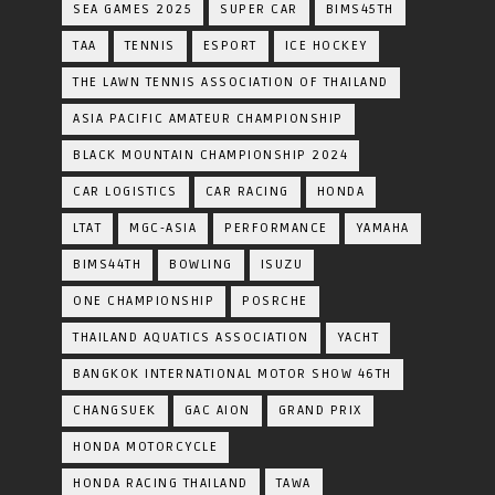
SEA GAMES 2025
SUPER CAR
BIMS45TH
TAA
TENNIS
ESPORT
ICE HOCKEY
THE LAWN TENNIS ASSOCIATION OF THAILAND
ASIA PACIFIC AMATEUR CHAMPIONSHIP
BLACK MOUNTAIN CHAMPIONSHIP 2024
CAR LOGISTICS
CAR RACING
HONDA
LTAT
MGC-ASIA
PERFORMANCE
YAMAHA
BIMS44TH
BOWLING
ISUZU
ONE CHAMPIONSHIP
POSRCHE
THAILAND AQUATICS ASSOCIATION
YACHT
BANGKOK INTERNATIONAL MOTOR SHOW 46TH
CHANGSUEK
GAC AION
GRAND PRIX
HONDA MOTORCYCLE
HONDA RACING THAILAND
TAWA