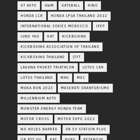
GT AUTO
GWM
GATEBALL
HINO
HONDA LCR
HONDA LPGA THAILAND 2022
INTERNATIONAL SERIES MOROCCO
JEEP
JUNE YAO
KAT
KICKBOXING
KICKBOXING ASSOCIATION OF THAILAND
KICKBOXING THAILAND
LTFT
LAGUNA PHUKET TRIATHLON
LOTUS CAR
LOTUS THAILAND
MAG
MGC
MUKA RUN 2023
MASERATI GRANTURISMO
MILLENNIUM AUTO
MONSTER ENERGY HONDA TEAM
MOTOR CROSS
MOTOR EXPO 2022
NO HOLDS BARRED
OR EV STATION PLUS
OR PTT OIL
PAT
PUBG
PETANQUE