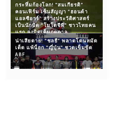
กับ 15 คู่ขุนพลนักสู้ ห้ามพลาด!
กระหึ่มก้องโลก! “สมเกียรติ”
คอนเฟิร์ม เซ็นสัญญา “ฮอนด้า
แอลซีอาร์” สร้างประวัติศาสตร์
เป็นนักบิด “โมโตจีพี” ชาวไทยคน
แรก ลงบิดเต็มฤดูกาล
น่าเสียดาย! "ชลธี" พลาดโดนหมัด
เด็ด แพ้น็อก "ญี่ปุ่น" ชวดเข็มขัด
ABF