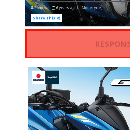
Somchai
6 years ago
Motorcycle,
Share This
RESPONS