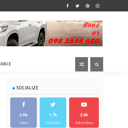
MANCE
SOCIALIZE
3.5k
1.7k
2.8k
Likes
Followers
Subscribes