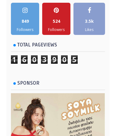
849
524
3.5k
Followers
Followers
Likes
TOTAL PAGEVIEWS
1
6
0
3
9
0
5
SPONSOR