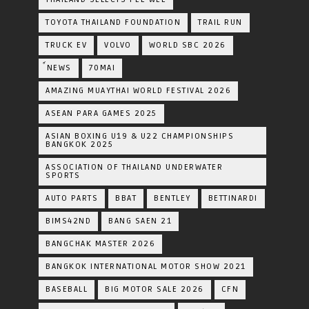
TOYOTA​ THAILAND​ FOUNDATION
TRAIL RUN
TRUCK EV
VOLVO
WORLD SBC 2026
์NEWS
70MAI
AMAZING MUAYTHAI WORLD FESTIVAL 2026
ASEAN PARA GAMES 2025
ASIAN BOXING U19 & U22 CHAMPIONSHIPS
BANGKOK 2025
ASSOCIATION OF THAILAND UNDERWATER
SPORTS
AUTO PARTS
BBAT
BENTLEY
BETTINARDI
BIMS42ND
BANG SAEN 21
BANGCHAK MASTER 2026
BANGKOK INTERNATIONAL MOTOR SHOW 2021
BASEBALL
BIG MOTOR SALE 2026
CFN