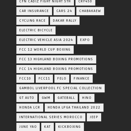
CFN CADIZ FIGHT NIGHT 5TH
CRF450
CAR INSURANCE
CARS 24
CHABAKAEW
CYCLING RACE
DAKAR RALLY
ELECTRIC BICYCLE
ELECTRIC VEHICLE ASIA 2024
EXPO
FCC 12 WORLD CUP BOXING
FCC 13 HIGHLAND BOXING PROMOTIONS
FCC 14 HIGHLAND BOXING PROMOTIONS
FCC10
FCC11
FELO
FINANCE
GAMBOL LIVERPOOL FC SPECIAL COLLECTION
GT AUTO
GWM
GATEBALL
HINO
HONDA LCR
HONDA LPGA THAILAND 2022
INTERNATIONAL SERIES MOROCCO
JEEP
JUNE YAO
KAT
KICKBOXING