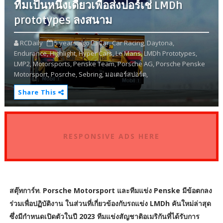
ทีมเป็นหนึ่งเดียวเพื่อส่งปอร์เช่ LMDh
prototypes ลงสนาม
RCDaily
5 years ago
Car,
Car Racing,
Daytona,
Endurance,
Highlight,
Hyper Cars,
Le Mans,
LMDh Prototypes,
LMP2,
Motorsports,
Penske Team,
Porsche AG,
Porsche Penske
Motorsport,
Posrche,
Sebring,
มอเตอร์สปอร์ต,
Share This
RESPONSIVE ADS HERE
สตุ๊ทการ์ท
.
Porsche Motorsport และทีมแข่ง Penske มีข้อตกลง
ร่วมเพื่อปฏิบัติงาน ในส่วนที่เกี่ยวข้องกับรถแข่ง LMDh คันใหม่ล่าสุด
ซึ่งมีกำหนดเปิดตัวในปี 2023 ทีมแข่งสัญชาติอเมริกันที่ได้รับการ