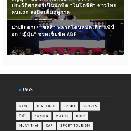
ประวัติศาสตร์เป็นนักบิด “โมโตจีพี” ชาวไทย
คนแรก ลงบิดเต็มฤดูกาล
น่าเสียดาย! "ชลธี" พลาดโดนหมัดเด็ด แพ้น็
อก "ญี่ปุ่น" ชวดเข็มขัด ABF
TAGS
NEWS
HIGHLIGHT
SPORT
SPORTS
กีฬา
BOXING
MOTOR
GOLF
MUAY THAI
CAR
SPORT TOURISM