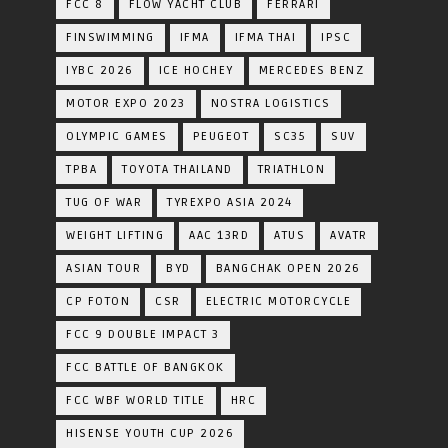
FCC 8
FLOW YACHT CLUB
FERRARI
FINSWIMMING
IFMA
IFMA THAI
IPSC
IYBC 2026
ICE HOCHEY
MERCEDES BENZ
MOTOR EXPO 2023
NOSTRA LOGISTICS
OLYMPIC GAMES
PEUGEOT
SC35
SUV
TPBA
TOYOTA​ THAILAND​
TRIATHLON
TUG OF WAR
TYREXPO ASIA 2024
WEIGHT LIFTING
AAC 13RD
ATUS
AVATR
ASIAN TOUR
BYD
BANGCHAK OPEN 2026
CP FOTON
CSR
ELECTRIC MOTORCYCLE
FCC 9 DOUBLE IMPACT 3
FCC BATTLE OF BANGKOK
FCC WBF WORLD TITLE
HRC
HISENSE YOUTH CUP 2026