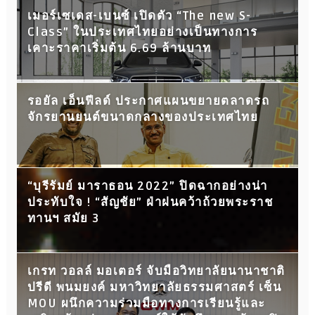
เมอร์เซเดส-เบนซ์ เปิดตัว “The new S-
Class” ในประเทศไทยอย่างเป็นทางการ
เคาะราคาเริ่มต้น 6.69 ล้านบาท
รอยัล เอ็นฟีลด์ ประกาศแผนขยายตลาดรถ
จักรยานยนต์ขนาดกลางของประเทศไทย
“บุรีรัมย์ มาราธอน 2022” ปิดฉากอย่างน่า
ประทับใจ ! “สัญชัย” ฝ่าฝนคว้าถ้วยพระราช
ทานฯ สมัย 3
เกรท วอลล์ มอเตอร์ จับมือวิทยาลัยนานาชาติ
ปรีดี พนมยงค์ มหาวิทยาลัยธรรมศาสตร์ เซ็น
MOU ผนึกความร่วมมือทางการเรียนรู้และ