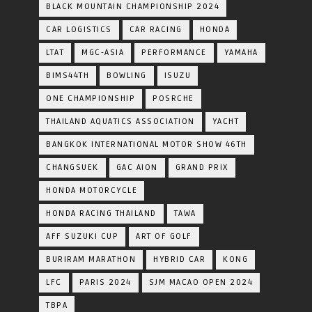
BLACK MOUNTAIN CHAMPIONSHIP 2024
CAR LOGISTICS
CAR RACING
HONDA
LTAT
MGC-ASIA
PERFORMANCE
YAMAHA
BIMS44TH
BOWLING
ISUZU
ONE CHAMPIONSHIP
POSRCHE
THAILAND AQUATICS ASSOCIATION
YACHT
BANGKOK INTERNATIONAL MOTOR SHOW 46TH
CHANGSUEK
GAC AION
GRAND PRIX
HONDA MOTORCYCLE
HONDA RACING THAILAND
TAWA
AFF SUZUKI CUP
ART OF GOLF
BURIRAM MARATHON
HYBRID CAR
KONG
LFC
PARIS 2024
SJM MACAO OPEN 2024
TBPA