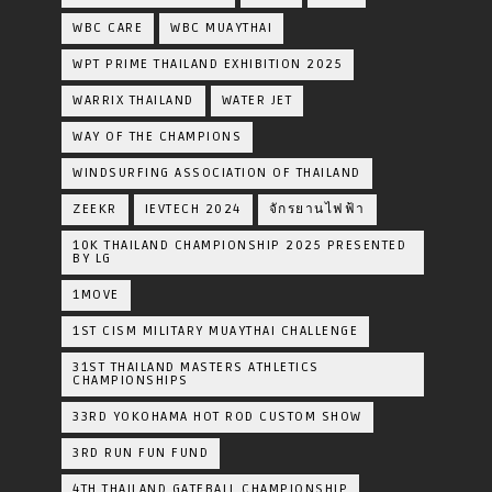
WBC CARE
WBC MUAYTHAI
WPT PRIME THAILAND EXHIBITION 2025
WARRIX THAILAND
WATER JET
WAY OF THE CHAMPIONS
WINDSURFING ASSOCIATION OF THAILAND
ZEEKR
IEVTECH 2024
จักรยานไฟฟ้า
10K THAILAND CHAMPIONSHIP 2025 PRESENTED
BY LG
1MOVE
1ST CISM MILITARY MUAYTHAI CHALLENGE
31ST THAILAND MASTERS ATHLETICS
CHAMPIONSHIPS
33RD YOKOHAMA HOT ROD CUSTOM SHOW
3RD RUN FUN FUND
4TH THAILAND GATEBALL CHAMPIONSHIP