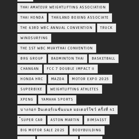
THAI AMATEUR WEIGHTLIFTING ASSOCIATION
THAI HONDA
THAILAND BOXING ASSOCIATE
THE 63RD WBC ANNUAL CONVENTION
TRUCK
WINDSURFING
THE 1ST WBC MUAYTHAI CONVENTION
BRG GROUP
BADMINTON THAI
BASKETBALL
CHANGAN
FCC 7 DOUBLE IMPACT II
HONDA HRC
MAZDA
MOTOR EXPO 2025
SUPERBIKE
WEIGHTLIFTING ATHLETES
XPENG
YAMAHA SPORTS
บางกอก อินเตอร์เนชั่นแนล มอเตอร์โชว์ ครั้งที่ 41
้SUPER CAR
ASTON MARTIN
BIMS41ST
BIG MOTOR SALE 2025
BODYBUILDING