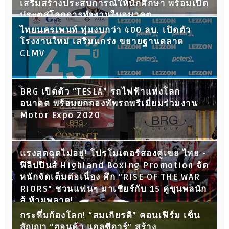
เสริมสร้างประสบการณ์ให้นักศึกษา พร้อมเปิด
ประตูสู่โลกการทำงานในอนาคต
ไทยนครเพนท์ ทุ่มงบกว่า 400 ลบ. เปิดตัว
โรงงานใหม่ เสริมแกร่ง ขยายฐานตลาด
CLMV
BRG เปิดตัว “TESLA” รถไฟฟ้าแห่งโลก
อนาคต พร้อมยกกองทัพรถพรีเมี่ยมร่วมงาน
Motor Expo 2020
แรงสุดฉุดไม่อยู่! โปรโมเตอร์สองคู่เขย ไทย -
ฟิลิปปินส์ Highland Boxing Promotion จัด
หนักจัดเต็มต่อเนื่อง ศึก "RISE OF THE WAR
RIORS" ชวนแฟนๆ มาเชียร์กับ 15 คู่ขุนพลนัก
สู้ ห้ามพลาด!
กระหึ่มก้องโลก! “สมเกียรติ” คอนเฟิร์ม เซ็น
สัญญา “ฮอนด้า แอลซีอาร์” สร้าง