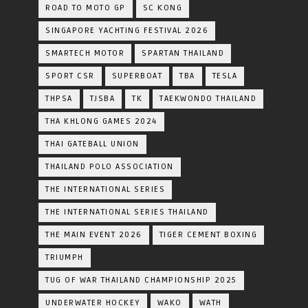
ROAD TO MOTO GP
SC KONG
SINGAPORE YACHTING FESTIVAL 2026
SMARTECH MOTOR
SPARTAN THAILAND
SPORT CSR
SUPERBOAT
TBA
TESLA
THPSA
TJSBA
TK
TAEKWONDO THAILAND
THA KHLONG GAMES 2024
THAI GATEBALL UNION
THAILAND POLO ASSOCIATION
THE INTERNATIONAL SERIES
THE INTERNATIONAL SERIES THAILAND
THE MAIN EVENT 2026
TIGER CEMENT BOXING
TRIUMPH
TUG OF WAR THAILAND CHAMPIONSHIP 2025
UNDERWATER HOCKEY
WAKO
WATH