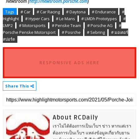
Newsroom (
http://newsroom.porsche.com
)
Tags
# Car
# Car Racing
# Daytona
# Endurance
#
Highlight
# Hyper Cars
# Le Mans
# LMDh Prototypes
#
LMP2
# Motorsports
# Penske Team
# Porsche AG
#
Porsche Penske Motorsport
# Posrche
# Sebring
# มอเตอร์
สปอร์ต
RESPONSIVE ADS HERE
Share This
About RCDaily
เราไม่ได้ต้องการเป็นเว็บฯ ข่าว หากแต่เรา
ต้องการเป็นเว็บฯ แหล่งข้อมูลเกี่ยวกับยาน