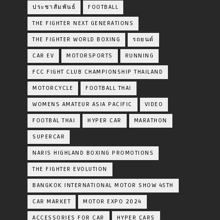
ประชาสัมพันธ์
FOOTBALL
THE FIGHTER NEXT GENERATIONS
THE FIGHTER WORLD BOXING
รถยนต์
CAR EV
MOTORSPORTS
RUNNING
FCC FIGHT CLUB CHAMPIONSHIP THAILAND
MOTORCYCLE
FOOTBALL THAI
WOMENS AMATEUR ASIA PACIFIC
VIDEO
FOOTBAL THAI
HYPER CAR
MARATHON
SUPERCAR
NARIS HIGHLAND BOXING PROMOTIONS
THE FIGHTER EVOLUTION
BANGKOK INTERNATIONAL MOTOR SHOW 45TH
CAR MARKET
MOTOR EXPO 2024
ACCESSORIES FOR CAR
HYPER CARS