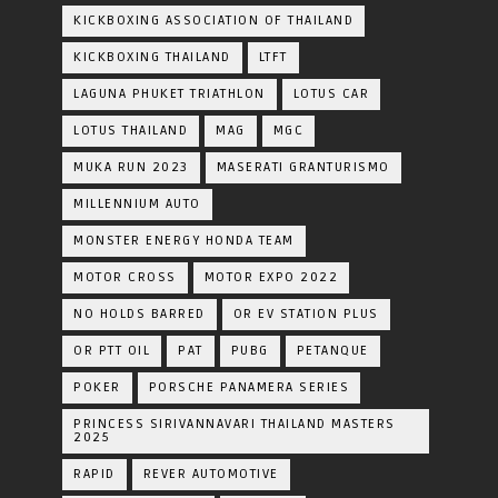
KICKBOXING ASSOCIATION OF THAILAND
KICKBOXING THAILAND
LTFT
LAGUNA PHUKET TRIATHLON
LOTUS CAR
LOTUS THAILAND
MAG
MGC
MUKA RUN 2023
MASERATI GRANTURISMO
MILLENNIUM AUTO
MONSTER ENERGY HONDA TEAM
MOTOR CROSS
MOTOR EXPO 2022
NO HOLDS BARRED
OR EV STATION PLUS
OR PTT OIL
PAT
PUBG
PETANQUE
POKER
PORSCHE PANAMERA SERIES
PRINCESS SIRIVANNAVARI THAILAND MASTERS
2025
RAPID
REVER AUTOMOTIVE