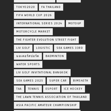
TOKYO2020
FA THAILAND
FIFA WORLD CUP 2026
INTERNATIONAL SERIES 2024
MOTOGP
MOTORCYCLE MARKET
THE FIGHTER EVOLUTION STREET FIGHT
LIV GOLF
LOGISTIC
SEA GAMES 33RD
มอเตอร์สปอร์ต
BADMINTON
WATER SPORTS
LIV GOLF INVITATIONAL BANGKOK
SEA GAMES 2025
SUPER CAR
BIMS45TH
TAA
TENNIS
ESPORT
ICE HOCKEY
THE LAWN TENNIS ASSOCIATION OF THAILAND
ASIA PACIFIC AMATEUR CHAMPIONSHIP