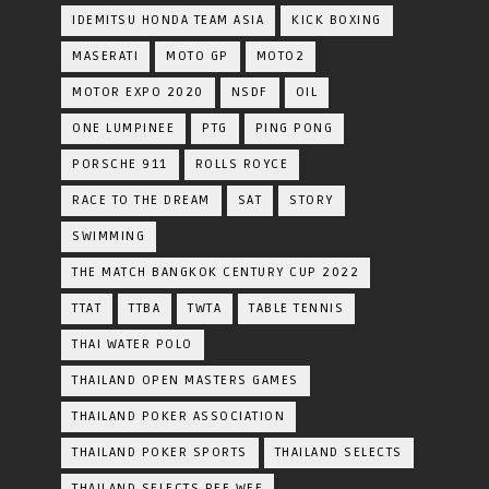
IDEMITSU HONDA TEAM ASIA
KICK BOXING
MASERATI
MOTO GP
MOTO2
MOTOR EXPO 2020
NSDF
OIL
ONE LUMPINEE
PTG
PING PONG
PORSCHE 911
ROLLS ROYCE
RACE TO THE DREAM
SAT
STORY
SWIMMING
THE MATCH BANGKOK CENTURY CUP 2022
TTAT
TTBA
TWTA
TABLE TENNIS
THAI WATER POLO
THAILAND OPEN MASTERS GAMES
THAILAND POKER ASSOCIATION
THAILAND POKER SPORTS
THAILAND SELECTS
THAILAND SELECTS PEE WEE