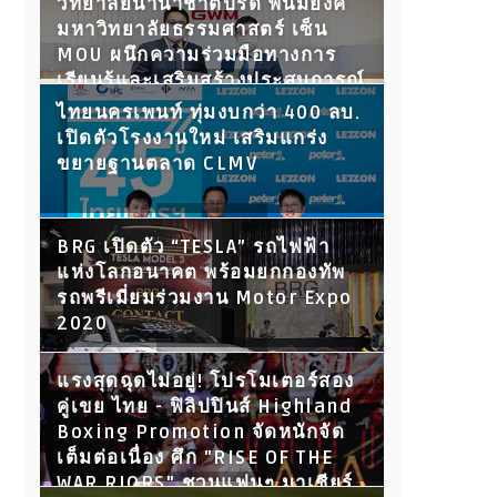
วิทยาลัยนานาชาติปรีดี พนมยงค์
มหาวิทยาลัยธรรมศาสตร์ เซ็น
MOU ผนึกความร่วมมือทางการ
เรียนรู้และเสริมสร้างประสบการณ์
ให้นักศึกษา พร้อมเปิดประตูสู่โลก
ไทยนครเพนท์ ทุ่มงบกว่า 400 ลบ.
การทำงานในอนาคต
เปิดตัวโรงงานใหม่ เสริมแกร่ง
ขยายฐานตลาด CLMV
BRG เปิดตัว “TESLA” รถไฟฟ้า
แห่งโลกอนาคต พร้อมยกกองทัพ
รถพรีเมี่ยมร่วมงาน Motor Expo
2020
แรงสุดฉุดไม่อยู่! โปรโมเตอร์สอง
คู่เขย ไทย - ฟิลิปปินส์ Highland
Boxing Promotion จัดหนักจัด
เต็มต่อเนื่อง ศึก "RISE OF THE
WAR RIORS" ชวนแฟนๆ มาเชียร์