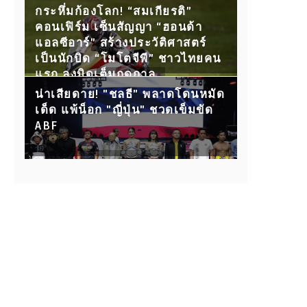
กับ 15 คู่ขุนพลนักสู้ ห้ามพลาด!
กระหึ่มก้องโลก! “สมเกียรติ”
คอนเฟิร์ม เซ็นสัญญา “ฮอนด้า
แอลซีอาร์” สร้างประวัติศาสตร์
เป็นนักบิด “โมโตจีพี” ชาวไทยคน
แรก ลงบิดเต็มฤดูกาล
น่าเสียดาย! "ชลธี" พลาดโดนหมัด
เด็ด แพ้น็อก "ญี่ปุ่น" ชวดเข็มขัด
ABF