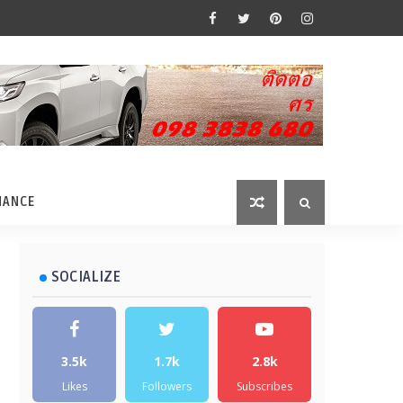
MANCE
SOCIALIZE
3.5k
1.7k
2.8k
Likes
Followers
Subscribes