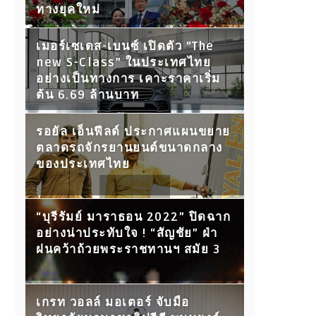
ทางยุคใหม่
เมอร์เซเดส-เบนซ์ เปิดตัว “The
new S-Class” ในประเทศไทย
อย่างเป็นทางการ เคาะราคาเริ่ม
ต้น 6.69 ล้านบาท
รอยัล เอ็นฟีลด์ ประกาศแผนขยาย
ตลาดรถจักรยานยนต์ขนาดกลาง
ของประเทศไทย
“บุรีรัมย์ มาราธอน 2022” ปิดฉาก
อย่างน่าประทับใจ ! “สัญชัย” ฝ่า
ฝนคว้าถ้วยพระราชทานฯ สมัย 3
เกรท วอลล์ มอเตอร์ จับมือ