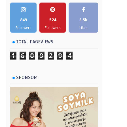
849
524
3.5k
Followers
Followers
Likes
TOTAL PAGEVIEWS
1
6
0
9
2
9
4
SPONSOR