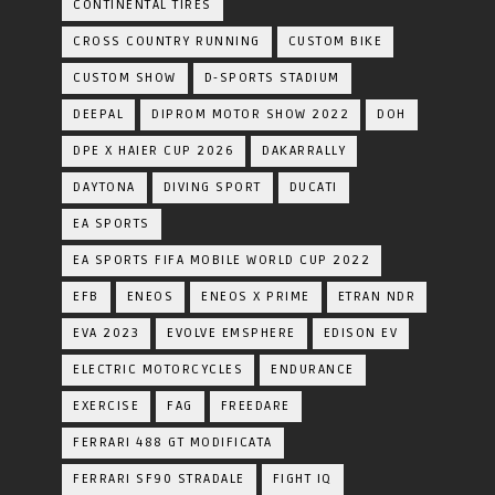
CONTINENTAL TIRES
CROSS COUNTRY RUNNING
CUSTOM BIKE
CUSTOM SHOW
D-SPORTS STADIUM
DEEPAL
DIPROM MOTOR SHOW 2022
DOH
DPE X HAIER CUP 2026
DAKARRALLY
DAYTONA
DIVING SPORT
DUCATI
EA SPORTS
EA SPORTS FIFA MOBILE WORLD CUP 2022
EFB
ENEOS
ENEOS X PRIME
ETRAN NDR
EVA 2023
EVOLVE EMSPHERE
EDISON EV
ELECTRIC MOTORCYCLES
ENDURANCE
EXERCISE
FAG
FREEDARE
FERRARI 488 GT MODIFICATA
FERRARI SF90 STRADALE
FIGHT IQ