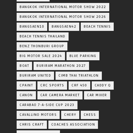
BANGKOK INTERNATIONAL MOTOR SHOW 2022
BANGKOK INTERNATIONAL MOTOR SHOW 2026
BANGSAEN10
BANGSAEN42
BEACH TENNIS
BEACH TENNIS THAILAND
BENZ THONBURI GROUP
BIG MOTOR SALE 2024
BLUE PARKING
BOAT
BURIRAM MARATHON 2027
BURIRAM UNITED
CIMB THAI TRIATHLON
CPAINT
CRC SPORTS
CRF 450
CADDY Q
CANON
CAR CAMERA MARKET
CAR MIXER
CARABAO 7-A-SIDE CUP 2023
CAVALLINO MOTORS
CHERY
CHESS
CHRIS CRAFT
COACHES ASSOCIATION