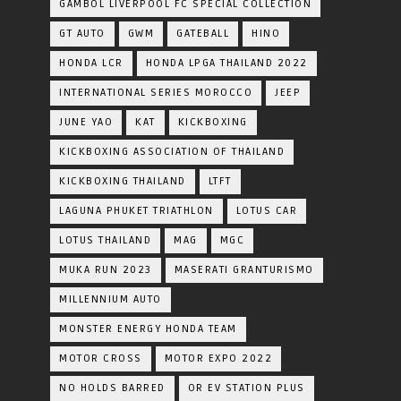
GAMBOL LIVERPOOL FC SPECIAL COLLECTION
GT AUTO
GWM
GATEBALL
HINO
HONDA LCR
HONDA LPGA THAILAND 2022
INTERNATIONAL SERIES MOROCCO
JEEP
JUNE YAO
KAT
KICKBOXING
KICKBOXING ASSOCIATION OF THAILAND
KICKBOXING THAILAND
LTFT
LAGUNA PHUKET TRIATHLON
LOTUS CAR
LOTUS THAILAND
MAG
MGC
MUKA RUN 2023
MASERATI GRANTURISMO
MILLENNIUM AUTO
MONSTER ENERGY HONDA TEAM
MOTOR CROSS
MOTOR EXPO 2022
NO HOLDS BARRED
OR EV STATION PLUS