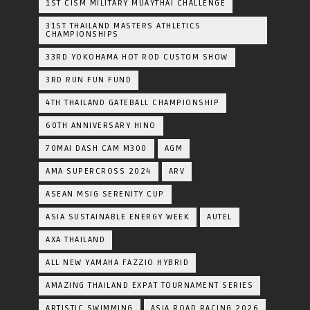
1ST CISM MILITARY MUAYTHAI CHALLENGE
31ST THAILAND MASTERS ATHLETICS
CHAMPIONSHIPS
33RD YOKOHAMA HOT ROD CUSTOM SHOW
3RD RUN FUN FUND
4TH THAILAND GATEBALL CHAMPIONSHIP
60TH ANNIVERSARY HINO
70MAI DASH CAM M300
AGM
AMA SUPERCROSS 2024
ARV
ASEAN MSIG SERENITY CUP
ASIA SUSTAINABLE ENERGY WEEK
AUTEL
AXA THAILAND
ALL NEW YAMAHA FAZZIO HYBRID
AMAZING THAILAND EXPAT TOURNAMENT SERIES
ARTISTIC SWIMMING
ASIA ROAD RACING 2026