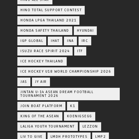
HINO TOTAL SUPPORT CONTEST
HONDA LPGA THAILAND 2021
HONDA SAFETY THAILAND
HYUNDAI
IGP GLOBAL
IHAT
INA
IRC
ISUZU RACE SPIRIT 2024
ITF
ICE HOCKEY THAILAND
ICE HOCKEY U18 WORLD CHAMPIONSHIP 2026
JAS
JY AIR
JINTAN U-14 ASEAN DREAM FOOTBALL
TOURNAMENT 2026
JOIN BOAT PLATFORM
K1
KING OF THE ASEAN
KOENIGSEGG
LALIGA YOUTH TOURNAMENT
LEZZON
LIV TO GIVE
LMDH PROTOTYPES
LMP2