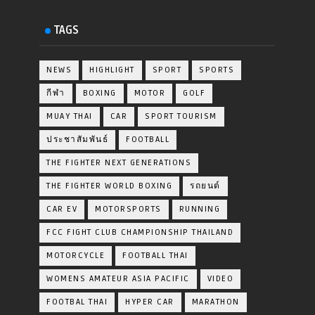
TAGS
NEWS
HIGHLIGHT
SPORT
SPORTS
กีฬา
BOXING
MOTOR
GOLF
MUAY THAI
CAR
SPORT TOURISM
ประชาสัมพันธ์
FOOTBALL
THE FIGHTER NEXT GENERATIONS
THE FIGHTER WORLD BOXING
รถยนต์
CAR EV
MOTORSPORTS
RUNNING
FCC FIGHT CLUB CHAMPIONSHIP THAILAND
MOTORCYCLE
FOOTBALL THAI
WOMENS AMATEUR ASIA PACIFIC
VIDEO
FOOTBAL THAI
HYPER CAR
MARATHON