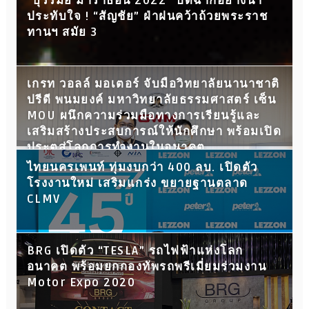
“บุรีรัมย์ มาราธอน 2022” ปิดฉากอย่างน่า
ประทับใจ ! “สัญชัย” ฝ่าฝนคว้าถ้วยพระราช
ทานฯ สมัย 3
เกรท วอลล์ มอเตอร์ จับมือวิทยาลัยนานาชาติ
ปรีดี พนมยงค์ มหาวิทยาลัยธรรมศาสตร์ เซ็น
MOU ผนึกความร่วมมือทางการเรียนรู้และ
เสริมสร้างประสบการณ์ให้นักศึกษา พร้อมเปิด
ประตูสู่โลกการทำงานในอนาคต
ไทยนครเพนท์ ทุ่มงบกว่า 400 ลบ. เปิดตัว
โรงงานใหม่ เสริมแกร่ง ขยายฐานตลาด
CLMV
BRG เปิดตัว “TESLA” รถไฟฟ้าแห่งโลก
อนาคต พร้อมยกกองทัพรถพรีเมี่ยมร่วมงาน
Motor Expo 2020