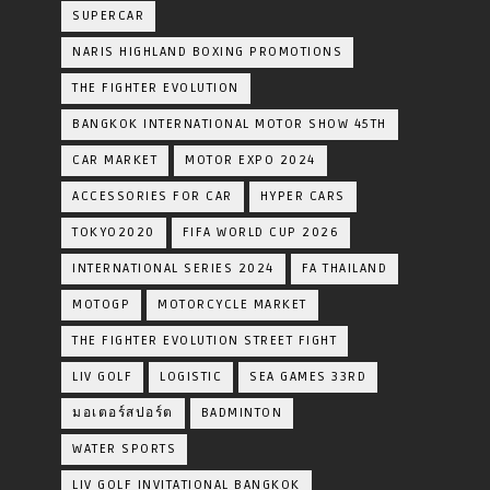
SUPERCAR
NARIS HIGHLAND BOXING PROMOTIONS
THE FIGHTER EVOLUTION
BANGKOK INTERNATIONAL MOTOR SHOW 45TH
CAR MARKET
MOTOR EXPO 2024
ACCESSORIES FOR CAR
HYPER CARS
TOKYO2020
FIFA WORLD CUP 2026
INTERNATIONAL SERIES 2024
FA THAILAND
MOTOGP
MOTORCYCLE MARKET
THE FIGHTER EVOLUTION STREET FIGHT
LIV GOLF
LOGISTIC
SEA GAMES 33RD
มอเตอร์สปอร์ต
BADMINTON
WATER SPORTS
LIV GOLF INVITATIONAL BANGKOK