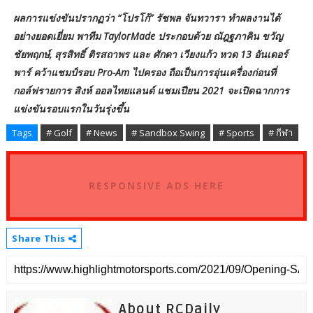
ผลการแข่งขันปรากฏว่า “โปรโก้” รัชพล จันทวารา ทำผลงานได้
อย่างยอดเยี่ยม พาทีม TaylorMade ประกอบด้วย ณัฎฐภาคิน ขวัญ
ชัยพฤกษ์, สุรสิทธิ์ ติรสถาพร และ ศักดา เวียงแก้ว หวด 13 อันเดอร์
พาร์ คว้าแชมป์รอบ Pro-Am ไปครอง ถือเป็นการอุ่นเครื่องก่อนที่
กอล์ฟรายการ สิงห์ ออลไทยแลนด์ แชมเปียน 2021 จะเปิดฉากการ
แข่งขันรอบแรกในวันรุ่งขึ้น
Tags
# Golf
# News
# Sandbox Swing
# Sports
# กีฬา
RESPONSIVE ADS HERE
Share This
About RCDaily