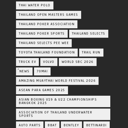
THAI WATER POLO
THAILAND OPEN MASTERS GAMES
THAILAND POKER ASSOCIATION
THAILAND POKER SPORTS
THAILAND SELECTS
THAILAND SELECTS PEE WEE
TOYOTA​ THAILAND​ FOUNDATION
TRAIL RUN
TRUCK EV
VOLVO
WORLD SBC 2026
์NEWS
70MAI
AMAZING MUAYTHAI WORLD FESTIVAL 2026
ASEAN PARA GAMES 2025
ASIAN BOXING U19 & U22 CHAMPIONSHIPS
BANGKOK 2025
ASSOCIATION OF THAILAND UNDERWATER
SPORTS
AUTO PARTS
BBAT
BENTLEY
BETTINARDI