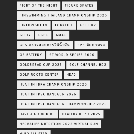
FIGHT OF THE NIGHT
FIGURE SKATES
FINSWIMMING THAILAND CHAMPIONSHIP 2026
FIREBRIGHT EV
FORKLIFT
GCT HD2
GEELY
GGPC
GMAC
GPS ตรวจสอบการใช้น้ำมัน
GPS ติดตามรถ
GS BATTERY
GT WORLD SERIES 2020
GOLDBREAD CUP 2023
GOLF CHANNEL HD2
GOLF ROOTS CENTER
HEAD
HUA HIN IDPA CHAMPIONSHIP 2026
HUA HIN IPSC HANDGUN 2026
HUA HIN IPSC HANDGUN CHAMPIONSHIP 2026
HAVE A GOOD RIDE
HEALTHY HERO 2025
HERBALIFE NUTRITION 2022 VIRTUAL RUN
HINO ALL STAR