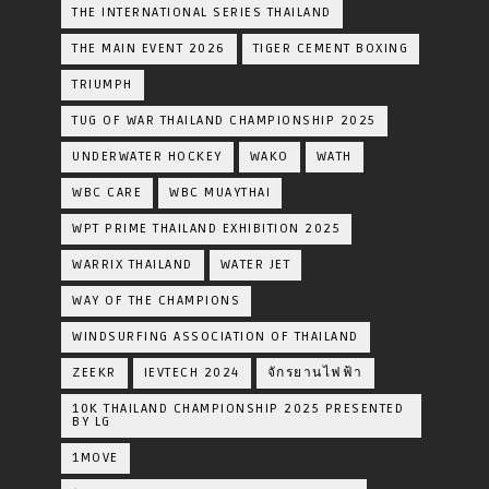
THE INTERNATIONAL SERIES THAILAND
THE MAIN EVENT 2026
TIGER CEMENT BOXING
TRIUMPH
TUG OF WAR THAILAND CHAMPIONSHIP 2025
UNDERWATER HOCKEY
WAKO
WATH
WBC CARE
WBC MUAYTHAI
WPT PRIME THAILAND EXHIBITION 2025
WARRIX THAILAND
WATER JET
WAY OF THE CHAMPIONS
WINDSURFING ASSOCIATION OF THAILAND
ZEEKR
IEVTECH 2024
จักรยานไฟฟ้า
10K THAILAND CHAMPIONSHIP 2025 PRESENTED
BY LG
1MOVE