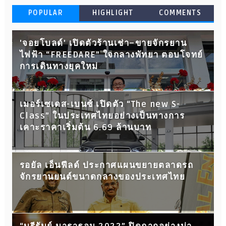
POPULAR
HIGHLIGHT
COMMENTS
'จอยโบลด์' เปิดตัวร้านเช่า–ขายจักรยาน
ไฟฟ้า “FREEDARE” ใจกลางพัทยา ตอบโจทย์
การเดินทางยุคใหม่
เมอร์เซเดส-เบนซ์ เปิดตัว “The new S-
Class” ในประเทศไทยอย่างเป็นทางการ
เคาะราคาเริ่มต้น 6.69 ล้านบาท
รอยัล เอ็นฟีลด์ ประกาศแผนขยายตลาดรถ
จักรยานยนต์ขนาดกลางของประเทศไทย