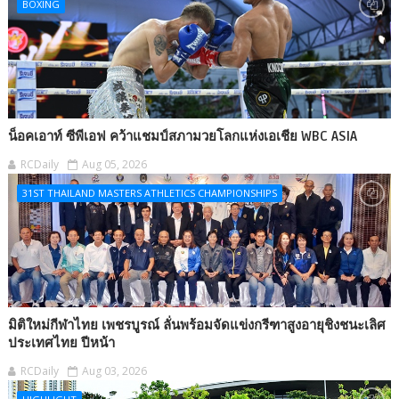
BOXING
น็อคเอาท์ ซีพีเอฟ คว้าแชมป์สภามวยโลกแห่งเอเชีย WBC ASIA
RCDaily
Aug 05, 2026
31ST THAILAND MASTERS ATHLETICS CHAMPIONSHIPS
มิติใหม่กีฬาไทย เพชรบูรณ์ ลั่นพร้อมจัดแข่งกรีฑาสูงอายุชิงชนะเลิศ
ประเทศไทย ปีหน้า
RCDaily
Aug 03, 2026