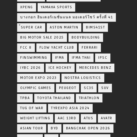
XPENG
YAMAHA SPORTS
บางกอก อินเตอร์เนชั่นแนล มอเตอร์โชว์ ครั้งที่ 41
้SUPER CAR
ASTON MARTIN
BIMS41ST
BIG MOTOR SALE 2025
BODYBUILDING
FCC 8
FLOW YACHT CLUB
FERRARI
FINSWIMMING
IFMA
IFMA THAI
IPSC
IYBC 2026
ICE HOCHEY
MERCEDES BENZ
MOTOR EXPO 2023
NOSTRA LOGISTICS
OLYMPIC GAMES
PEUGEOT
SC35
SUV
TPBA
TOYOTA​ THAILAND​
TRIATHLON
TUG OF WAR
TYREXPO ASIA 2024
WEIGHT LIFTING
AAC 13RD
ATUS
AVATR
ASIAN TOUR
BYD
BANGCHAK OPEN 2026