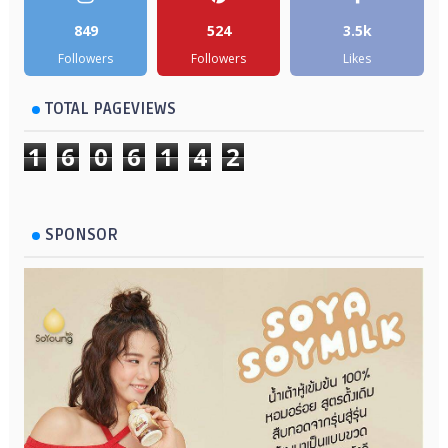
849
524
3.5k
Followers
Followers
Likes
TOTAL PAGEVIEWS
1
6
0
6
1
4
2
SPONSOR