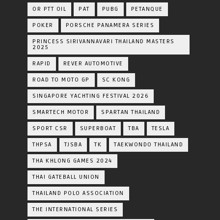
OR PTT OIL
PAT
PUBG
PETANQUE
POKER
PORSCHE PANAMERA SERIES
PRINCESS SIRIVANNAVARI THAILAND MASTERS
2025
RAPID
REVER AUTOMOTIVE
ROAD TO MOTO GP
SC KONG
SINGAPORE YACHTING FESTIVAL 2026
SMARTECH MOTOR
SPARTAN THAILAND
SPORT CSR
SUPERBOAT
TBA
TESLA
THPSA
TJSBA
TK
TAEKWONDO THAILAND
THA KHLONG GAMES 2024
THAI GATEBALL UNION
THAILAND POLO ASSOCIATION
THE INTERNATIONAL SERIES