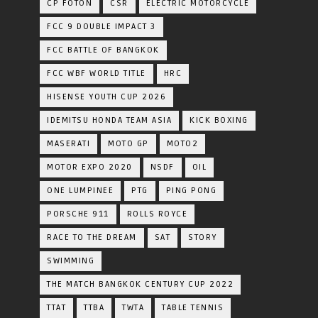
CP FOTON
CSR
ELECTRIC MOTORCYCLE
FCC 9 DOUBLE IMPACT 3
FCC BATTLE OF BANGKOK
FCC WBF WORLD TITLE
HRC
HISENSE YOUTH CUP 2026
IDEMITSU HONDA TEAM ASIA
KICK BOXING
MASERATI
MOTO GP
MOTO2
MOTOR EXPO 2020
NSDF
OIL
ONE LUMPINEE
PTG
PING PONG
PORSCHE 911
ROLLS ROYCE
RACE TO THE DREAM
SAT
STORY
SWIMMING
THE MATCH BANGKOK CENTURY CUP 2022
TTAT
TTBA
TWTA
TABLE TENNIS