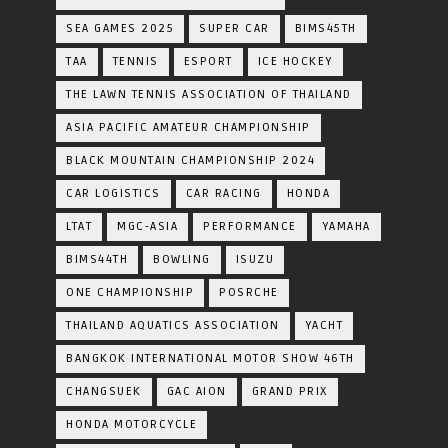
SEA GAMES 2025
SUPER CAR
BIMS45TH
TAA
TENNIS
ESPORT
ICE HOCKEY
THE LAWN TENNIS ASSOCIATION OF THAILAND
ASIA PACIFIC AMATEUR CHAMPIONSHIP
BLACK MOUNTAIN CHAMPIONSHIP 2024
CAR LOGISTICS
CAR RACING
HONDA
LTAT
MGC-ASIA
PERFORMANCE
YAMAHA
BIMS44TH
BOWLING
ISUZU
ONE CHAMPIONSHIP
POSRCHE
THAILAND AQUATICS ASSOCIATION
YACHT
BANGKOK INTERNATIONAL MOTOR SHOW 46TH
CHANGSUEK
GAC AION
GRAND PRIX
HONDA MOTORCYCLE