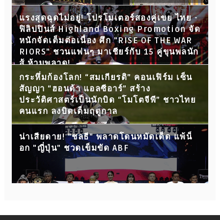
แรงสุดฉุดไม่อยู่! โปรโมเตอร์สองคู่เขย ไทย -
ฟิลิปปินส์ Highland Boxing Promotion จัด
หนักจัดเต็มต่อเนื่อง ศึก "RISE OF THE WAR
RIORS" ชวนแฟนๆ มาเชียร์กับ 15 คู่ขุนพลนัก
สู้ ห้ามพลาด!
กระหึ่มก้องโลก! “สมเกียรติ” คอนเฟิร์ม เซ็น
สัญญา “ฮอนด้า แอลซีอาร์” สร้าง
ประวัติศาสตร์เป็นนักบิด “โมโตจีพี” ชาวไทย
คนแรก ลงบิดเต็มฤดูกาล
น่าเสียดาย! "ชลธี" พลาดโดนหมัดเด็ด แพ้น็
อก "ญี่ปุ่น" ชวดเข็มขัด ABF