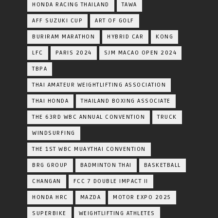
HONDA RACING THAILAND
TAWA
AFF SUZUKI CUP
ART OF GOLF
BURIRAM MARATHON
HYBRID CAR
KONG
LFC
PARIS 2024
SJM MACAO OPEN 2024
TBPA
THAI AMATEUR WEIGHTLIFTING ASSOCIATION
THAI HONDA
THAILAND BOXING ASSOCIATE
THE 63RD WBC ANNUAL CONVENTION
TRUCK
WINDSURFING
THE 1ST WBC MUAYTHAI CONVENTION
BRG GROUP
BADMINTON THAI
BASKETBALL
CHANGAN
FCC 7 DOUBLE IMPACT II
HONDA HRC
MAZDA
MOTOR EXPO 2025
SUPERBIKE
WEIGHTLIFTING ATHLETES