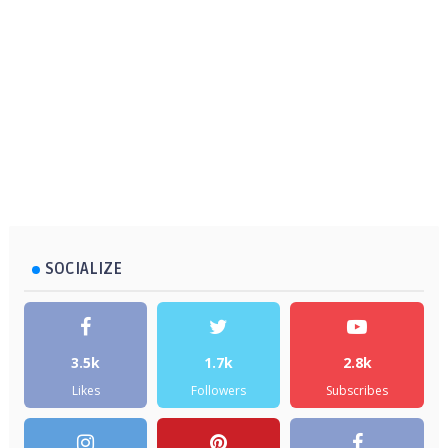
SOCIALIZE
3.5k
1.7k
2.8k
Likes
Followers
Subscribes