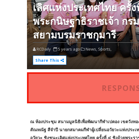
เลิศแห่งประเทศไทย ครั้ง
พระกนิษฐาธิราชเจ้า กร
สยามบรมราชกุมารี
RCDaily
5 years ago
News,
Sports,
Share This
RESPONS
ณ ห้องประชุม สนามมูลนิธิเพื่อพัฒนากีฬาเปตอง เขตวังทอ
สัณหณัฐ สีจำปี นายกสมาคมกีฬาผู้เปลี่ยนอวัยวะแห่งประเ
อวัยวะ ชิงชนะเลิศแห่งประเทศไทย ครั้งที่ ๔ ชิงถ้วยพร