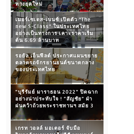
ทางยุคใหม่
เมอร์เซเดส-เบนซ์ เปิดตัว “The
new S-Class” ในประเทศไทย
อย่างเป็นทางการ เคาะราคาเริ่ม
ต้น 6.69 ล้านบาท
รอยัล เอ็นฟีลด์ ประกาศแผนขยาย
ตลาดรถจักรยานยนต์ขนาดกลาง
ของประเทศไทย
“บุรีรัมย์ มาราธอน 2022” ปิดฉาก
อย่างน่าประทับใจ ! “สัญชัย” ฝ่า
ฝนคว้าถ้วยพระราชทานฯ สมัย 3
เกรท วอลล์ มอเตอร์ จับมือ