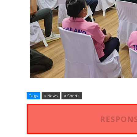
Tags
# News
# Sports
RESPONS