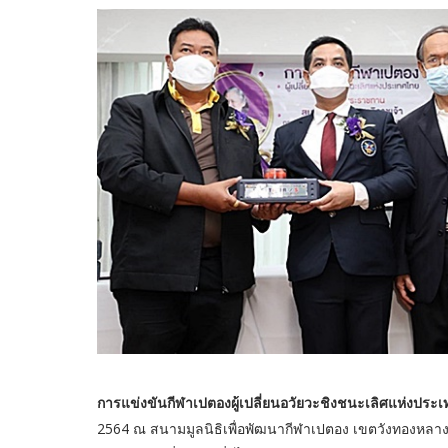
การแข่งขันกีฬาเปตองผู้เปลี่ยนอวัยวะชิงชนะเลิศแห่งประเท
2564 ณ สนามมูลนิธิเพื่อพัฒนากีฬาเปตอง เขตวังทองหลาง จ