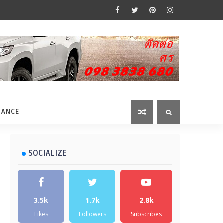
MANCE
SOCIALIZE
3.5k
1.7k
2.8k
Likes
Followers
Subscribes