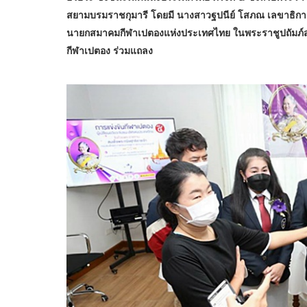
สยามบรมราชกุมารี โดยมี นางสาวฐปนีย์ โสภณ เลขาธิการ
นายกสมาคมกีฬาเปตองแห่งประเทศไทย ในพระราชูปถัมภ์ส
กีฬาเปตอง ร่วมแถลง