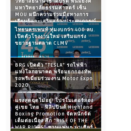
วิทยาลัยนานาชาติปรีดี พนมยงค์
มหาวิทยาลัยธรรมศาสตร์ เซ็น
MOU ผนึกความร่วมมือทางการ
เรียนรู้และเสริมสร้างประสบการณ์
ให้นักศึกษา พร้อมเปิดประตูสู่โลก
ไทยนครเพนท์ ทุ่มงบกว่า 400 ลบ.
การทำงานในอนาคต
เปิดตัวโรงงานใหม่ เสริมแกร่ง
ขยายฐานตลาด CLMV
BRG เปิดตัว “TESLA” รถไฟฟ้า
แห่งโลกอนาคต พร้อมยกกองทัพ
รถพรีเมี่ยมร่วมงาน Motor Expo
2020
แรงสุดฉุดไม่อยู่! โปรโมเตอร์สอง
คู่เขย ไทย - ฟิลิปปินส์ Highland
Boxing Promotion จัดหนักจัด
เต็มต่อเนื่อง ศึก "RISE OF THE
WAR RIORS" ชวนแฟนๆ มาเชียร์