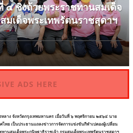
ที่ ๔ ชิงถ้วยพระราชทานสมเด็จ
มสมเด็จพระเทพรัตนราชสุดาฯ
IVE ADS HERE
งหลาง จังหวัดกรุงเทพมหานคร เมื่อวันที่ ๖ พฤศจิกายน ๒๕๖๔ นาย
ทศไทย เป็นประธานแถลงข่าวการจัดการแข่งขันกีฬาเปตองผู้เปลี่ยน
ะราชทานสมเด็จพระกนิษฐาธิราชเจ้า กรมสมเด็จพระเทพรัตนราชสุดาฯ