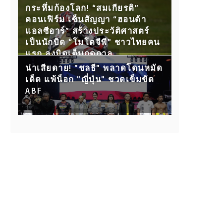
กับ 15 คู่ขุนพลนักสู้ ห้ามพลาด!
กระหึ่มก้องโลก! “สมเกียรติ”
คอนเฟิร์ม เซ็นสัญญา “ฮอนด้า
แอลซีอาร์” สร้างประวัติศาสตร์
เป็นนักบิด “โมโตจีพี” ชาวไทยคน
แรก ลงบิดเต็มฤดูกาล
น่าเสียดาย! "ชลธี" พลาดโดนหมัด
เด็ด แพ้น็อก "ญี่ปุ่น" ชวดเข็มขัด
ABF