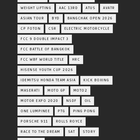
WEIGHT LIFTING
AAC 13RD
ATUS
AVATR
ASIAN TOUR
BYD
BANGCHAK OPEN 2026
CP FOTON
CSR
ELECTRIC MOTORCYCLE
FCC 9 DOUBLE IMPACT 3
FCC BATTLE OF BANGKOK
FCC WBF WORLD TITLE
HRC
HISENSE YOUTH CUP 2026
IDEMITSU HONDA TEAM ASIA
KICK BOXING
MASERATI
MOTO GP
MOTO2
MOTOR EXPO 2020
NSDF
OIL
ONE LUMPINEE
PTG
PING PONG
PORSCHE 911
ROLLS ROYCE
RACE TO THE DREAM
SAT
STORY