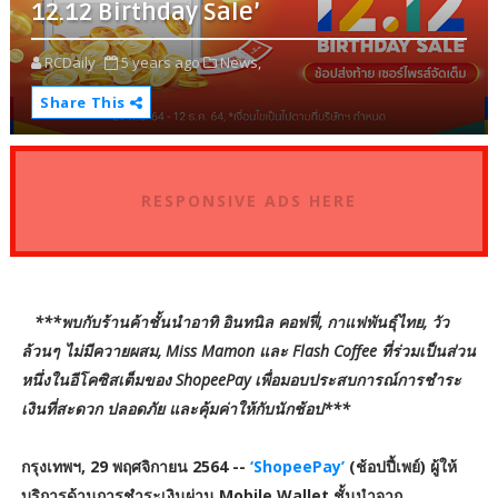
12.12 Birthday Sale’
RCDaily
5 years ago
News,
Share This
RESPONSIVE ADS HERE
***พบกับร้านค้าชั้นนำอาทิ อินทนิล คอฟฟี่, กาแฟพันธุ์ไทย, วัว
ล้วนๆ ไม่มีควายผสม, Miss Mamon และ Flash Coffee ที่ร่วมเป็นส่วน
หนึ่งในอีโคซิสเต็มของ ShopeePay เพื่อมอบประสบการณ์การชำระ
เงินที่สะดวก ปลอดภัย และคุ้มค่าให้กับนักช้อป***
กรุงเทพฯ, 29 พฤศจิกายน 2564 --
‘ShopeePay’
(ช้อปปี้เพย์) ผู้ให้
บริการด้านการชำระเงินผ่าน Mobile Wallet ชั้นนำจาก