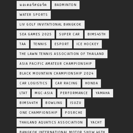
มอเตอร์สปอร์ต
BADMINTON
WATER SPORTS
LIV GOLF INVITATIONAL BANGKOK
SEA GAMES 2025
SUPER CAR
BIMS45TH
TAA
TENNIS
ESPORT
ICE HOCKEY
THE LAWN TENNIS ASSOCIATION OF THAILAND
ASIA PACIFIC AMATEUR CHAMPIONSHIP
BLACK MOUNTAIN CHAMPIONSHIP 2024
CAR LOGISTICS
CAR RACING
HONDA
LTAT
MGC-ASIA
PERFORMANCE
YAMAHA
BIMS44TH
BOWLING
ISUZU
ONE CHAMPIONSHIP
POSRCHE
THAILAND AQUATICS ASSOCIATION
YACHT
BANGKOK INTERNATIONAL MOTOR SHOW 46TH