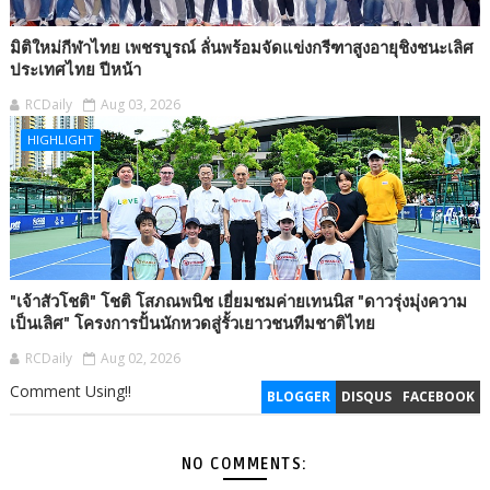
มิติใหม่กีฬาไทย เพชรบูรณ์ ลั่นพร้อมจัดแข่งกรีฑาสูงอายุชิงชนะเลิศ
ประเทศไทย ปีหน้า
RCDaily
Aug 03, 2026
HIGHLIGHT
"เจ้าสัวโชติ" โชติ โสภณพนิช เยี่ยมชมค่ายเทนนิส "ดาวรุ่งมุ่งความ
เป็นเลิศ" โครงการปั้นนักหวดสู่รั้วเยาวชนทีมชาติไทย
RCDaily
Aug 02, 2026
Comment Using!!
BLOGGER
DISQUS
FACEBOOK
NO COMMENTS: