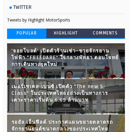
TWITTER
Tweets by Highlight MotorSports
POPULAR
HIGHLIGHT
COMMENTS
'จอยโบลด์' เปิดตัวร้านเช่า–ขายจักรยาน
ไฟฟ้า “FREEDARE” ใจกลางพัทยา ตอบโจทย์
การเดินทางยุคใหม่
เมอร์เซเดส-เบนซ์ เปิดตัว “The new S-
Class” ในประเทศไทยอย่างเป็นทางการ
เคาะราคาเริ่มต้น 6.69 ล้านบาท
รอยัล เอ็นฟีลด์ ประกาศแผนขยายตลาดรถ
จักรยานยนต์ขนาดกลางของประเทศไทย