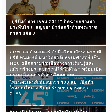
“บุรีรัมย์ มาราธอน 2022” ปิดฉากอย่างน่า
ประทับใจ ! “สัญชัย” ฝ่าฝนคว้าถ้วยพระราช
ทานฯ สมัย 3
เกรท วอลล์ มอเตอร์ จับมือวิทยาลัยนานาชาติ
ปรีดี พนมยงค์ มหาวิทยาลัยธรรมศาสตร์ เซ็น
MOU ผนึกความร่วมมือทางการเรียนรู้และ
เสริมสร้างประสบการณ์ให้นักศึกษา พร้อมเปิด
ประตูสู่โลกการทำงานในอนาคต
ไทยนครเพนท์ ทุ่มงบกว่า 400 ลบ. เปิดตัว
โรงงานใหม่ เสริมแกร่ง ขยายฐานตลาด
CLMV