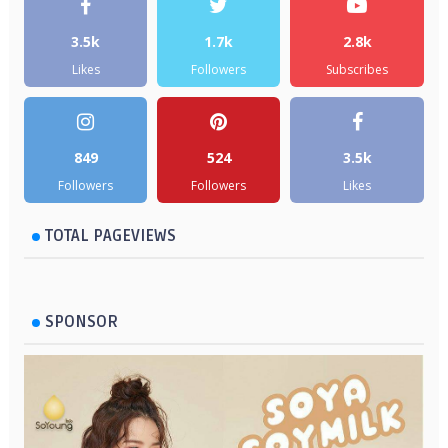
3.5k
1.7k
2.8k
Likes
Followers
Subscribes
849
524
3.5k
Followers
Followers
Likes
TOTAL PAGEVIEWS
SPONSOR