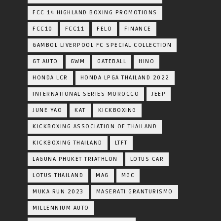
FCC 14 HIGHLAND BOXING PROMOTIONS
FCC10
FCC11
FELO
FINANCE
GAMBOL LIVERPOOL FC SPECIAL COLLECTION
GT AUTO
GWM
GATEBALL
HINO
HONDA LCR
HONDA LPGA THAILAND 2022
INTERNATIONAL SERIES MOROCCO
JEEP
JUNE YAO
KAT
KICKBOXING
KICKBOXING ASSOCIATION OF THAILAND
KICKBOXING THAILAND
LTFT
LAGUNA PHUKET TRIATHLON
LOTUS CAR
LOTUS THAILAND
MAG
MGC
MUKA RUN 2023
MASERATI GRANTURISMO
MILLENNIUM AUTO