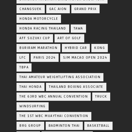
CHANGSUEK
GAC AION
GRAND PRIX
HONDA MOTORCYCLE
HONDA RACING THAILAND
TAWA
AFF SUZUKI CUP
ART OF GOLF
BURIRAM MARATHON
HYBRID CAR
KONG
LFC
PARIS 2024
SJM MACAO OPEN 2024
TBPA
THAI AMATEUR WEIGHTLIFTING ASSOCIATION
THAI HONDA
THAILAND BOXING ASSOCIATE
THE 63RD WBC ANNUAL CONVENTION
TRUCK
WINDSURFING
THE 1ST WBC MUAYTHAI CONVENTION
BRG GROUP
BADMINTON THAI
BASKETBALL