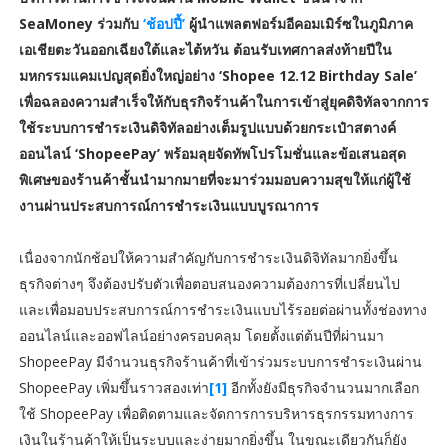
SeaMoney ร่วมกับ
‘ช้อปปี้’
ผู้นำแพลตฟอร์มอีคอมเมิร์ซในภูมิภาค
เอเชียตะวันออกเฉียงใต้และไต้หวัน ต้อนรับเทศกาลส่งท้ายปีใน
มหกรรมแคมเปญสุดยิ่งใหญ่อย่าง ‘Shopee 12.12 Birthday Sale’
เพื่อฉลองความสำเร็จให้กับธุรกิจร้านค้าในการเข้าสู่ยุคดิจิทัลจากการ
ใช้ระบบการชำระเงินดิจิทัลอย่างเต็มรูปแบบด้วยกระเป๋าสตางค์
ออนไลน์ ‘ShopeePay’ พร้อมลุยจัดทัพโปรโมชั่นและข้อเสนอสุด
พิเศษของร้านค้าชั้นนำมากมายที่จะมาร่วมมอบความสุขให้แก่ผู้ใช้
งานผ่านประสบการณ์การชำระเงินแบบบูรณาการ
เนื่องจากนักช้อปให้ความสำคัญกับการชำระเงินดิจิทัลมากยิ่งขึ้น
ธุรกิจต่างๆ จึงต้องปรับตัวเพื่อตอบสนองความต้องการที่เปลี่ยนไป
และเพื่อมอบประสบการณ์การชำระเงินแบบไร้รอยต่อผ่านทั้งช่องทาง
ออนไลน์และออฟไลน์อย่างครอบคลุม โดยตั้งแต่ต้นปีที่ผ่านมา
ShopeePay มีจำนวนธุรกิจร้านค้าที่เข้าร่วมระบบการชำระเงินผ่าน
ShopeePay เพิ่มขึ้นราวสองเท่า
[1]
อีกทั้งยังมีธุรกิจจำนวนมากเลือก
ใช้ ShopeePay เพื่อติดตามและจัดการการบริหารธุรกรรมทางการ
เงินในร้านค้าให้เป็นระบบและง่ายมากยิ่งขึ้น ในขณะเดียวกันก็ยัง