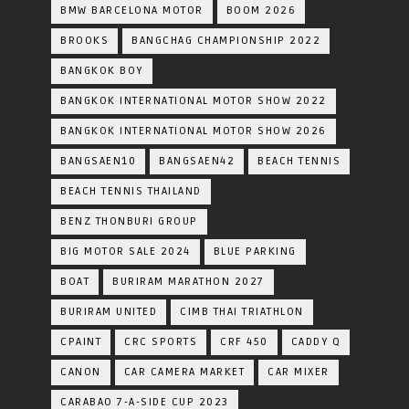
BMW BARCELONA MOTOR
BOOM 2026
BROOKS
BANGCHAG CHAMPIONSHIP 2022
BANGKOK BOY
BANGKOK INTERNATIONAL MOTOR SHOW 2022
BANGKOK INTERNATIONAL MOTOR SHOW 2026
BANGSAEN10
BANGSAEN42
BEACH TENNIS
BEACH TENNIS THAILAND
BENZ THONBURI GROUP
BIG MOTOR SALE 2024
BLUE PARKING
BOAT
BURIRAM MARATHON 2027
BURIRAM UNITED
CIMB THAI TRIATHLON
CPAINT
CRC SPORTS
CRF 450
CADDY Q
CANON
CAR CAMERA MARKET
CAR MIXER
CARABAO 7-A-SIDE CUP 2023