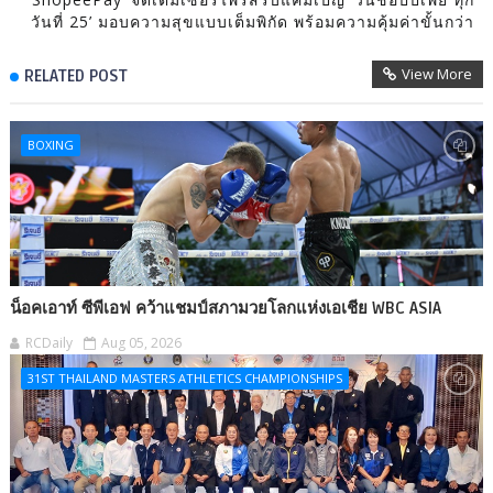
วันที่ 25’ มอบความสุขแบบเต็มพิกัด พร้อมความคุ้มค่าขั้นกว่า
View More
RELATED POST
BOXING
น็อคเอาท์ ซีพีเอฟ คว้าแชมป์สภามวยโลกแห่งเอเชีย WBC ASIA
RCDaily
Aug 05, 2026
31ST THAILAND MASTERS ATHLETICS CHAMPIONSHIPS