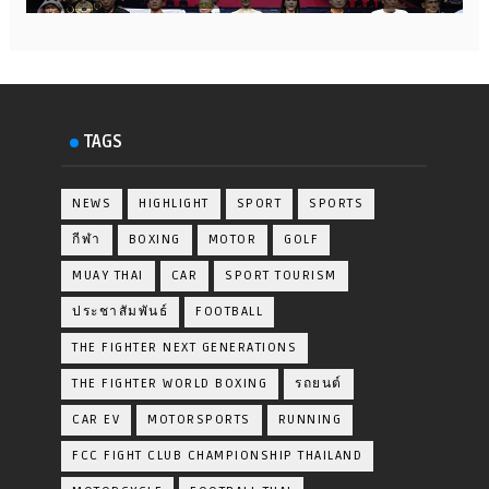
TAGS
NEWS
HIGHLIGHT
SPORT
SPORTS
กีฬา
BOXING
MOTOR
GOLF
MUAY THAI
CAR
SPORT TOURISM
ประชาสัมพันธ์
FOOTBALL
THE FIGHTER NEXT GENERATIONS
THE FIGHTER WORLD BOXING
รถยนต์
CAR EV
MOTORSPORTS
RUNNING
FCC FIGHT CLUB CHAMPIONSHIP THAILAND