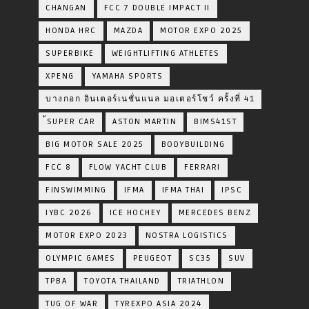
CHANGAN
FCC 7 DOUBLE IMPACT II
HONDA HRC
MAZDA
MOTOR EXPO 2025
SUPERBIKE
WEIGHTLIFTING ATHLETES
XPENG
YAMAHA SPORTS
บางกอก อินเตอร์เนชั่นแนล มอเตอร์โชว์ ครั้งที่ 41
้SUPER CAR
ASTON MARTIN
BIMS41ST
BIG MOTOR SALE 2025
BODYBUILDING
FCC 8
FLOW YACHT CLUB
FERRARI
FINSWIMMING
IFMA
IFMA THAI
IPSC
IYBC 2026
ICE HOCHEY
MERCEDES BENZ
MOTOR EXPO 2023
NOSTRA LOGISTICS
OLYMPIC GAMES
PEUGEOT
SC35
SUV
TPBA
TOYOTA​ THAILAND​
TRIATHLON
TUG OF WAR
TYREXPO ASIA 2024