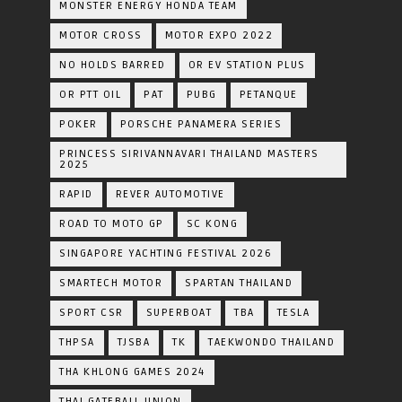
MONSTER ENERGY HONDA TEAM
MOTOR CROSS
MOTOR EXPO 2022
NO HOLDS BARRED
OR EV STATION PLUS
OR PTT OIL
PAT
PUBG
PETANQUE
POKER
PORSCHE PANAMERA SERIES
PRINCESS SIRIVANNAVARI THAILAND MASTERS
2025
RAPID
REVER AUTOMOTIVE
ROAD TO MOTO GP
SC KONG
SINGAPORE YACHTING FESTIVAL 2026
SMARTECH MOTOR
SPARTAN THAILAND
SPORT CSR
SUPERBOAT
TBA
TESLA
THPSA
TJSBA
TK
TAEKWONDO THAILAND
THA KHLONG GAMES 2024
THAI GATEBALL UNION