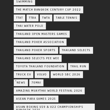
SWIMMING
THE MATCH BANGKOK CENTURY CUP 2022
TTAT
TTBA
TWTA
TABLE TENNIS
THAI WATER POLO
THAILAND OPEN MASTERS GAMES
THAILAND POKER ASSOCIATION
THAILAND POKER SPORTS
THAILAND SELECTS
THAILAND SELECTS PEE WEE
TOYOTA​ THAILAND​ FOUNDATION
TRAIL RUN
TRUCK EV
VOLVO
WORLD SBC 2026
์NEWS
70MAI
AMAZING MUAYTHAI WORLD FESTIVAL 2026
ASEAN PARA GAMES 2025
ASIAN BOXING U19 & U22 CHAMPIONSHIPS
BANGKOK 2025