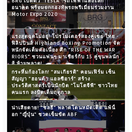
BRG เปิดตัว “TESLA” รถไฟฟ้าแห่งโลก
อนาคต พร้อมยกกองทัพรถพรีเมี่ยมร่วมงาน
Motor Expo 2020
แรงสุดฉุดไม่อยู่! โปรโมเตอร์สองคู่เขย ไทย -
ฟิลิปปินส์ Highland Boxing Promotion จัด
หนักจัดเต็มต่อเนื่อง ศึก "RISE OF THE WAR
RIORS" ชวนแฟนๆ มาเชียร์กับ 15 คู่ขุนพลนัก
สู้ ห้ามพลาด!
กระหึ่มก้องโลก! “สมเกียรติ” คอนเฟิร์ม เซ็น
สัญญา “ฮอนด้า แอลซีอาร์” สร้าง
ประวัติศาสตร์เป็นนักบิด “โมโตจีพี” ชาวไทย
คนแรก ลงบิดเต็มฤดูกาล
น่าเสียดาย! "ชลธี" พลาดโดนหมัดเด็ด แพ้น็
อก "ญี่ปุ่น" ชวดเข็มขัด ABF