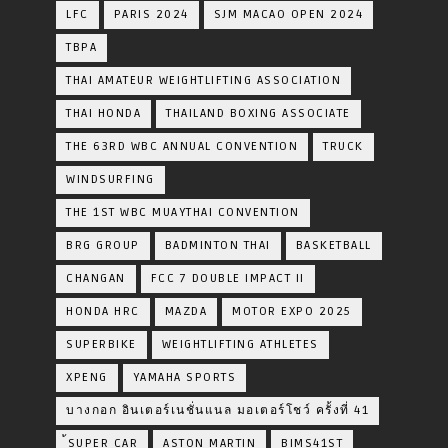
LFC
PARIS 2024
SJM MACAO OPEN 2024
TBPA
THAI AMATEUR WEIGHTLIFTING ASSOCIATION
THAI HONDA
THAILAND BOXING ASSOCIATE
THE 63RD WBC ANNUAL CONVENTION
TRUCK
WINDSURFING
THE 1ST WBC MUAYTHAI CONVENTION
BRG GROUP
BADMINTON THAI
BASKETBALL
CHANGAN
FCC 7 DOUBLE IMPACT II
HONDA HRC
MAZDA
MOTOR EXPO 2025
SUPERBIKE
WEIGHTLIFTING ATHLETES
XPENG
YAMAHA SPORTS
บางกอก อินเตอร์เนชั่นแนล มอเตอร์โชว์ ครั้งที่ 41
้SUPER CAR
ASTON MARTIN
BIMS41ST