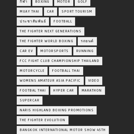
กีฬา
BOXING
MOTOR
GOLF
MUAY THAI
CAR
SPORT TOURISM
ประชาสัมพันธ์
FOOTBALL
THE FIGHTER NEXT GENERATIONS
THE FIGHTER WORLD BOXING
รถยนต์
CAR EV
MOTORSPORTS
RUNNING
FCC FIGHT CLUB CHAMPIONSHIP THAILAND
MOTORCYCLE
FOOTBALL THAI
WOMENS AMATEUR ASIA PACIFIC
VIDEO
FOOTBAL THAI
HYPER CAR
MARATHON
SUPERCAR
NARIS HIGHLAND BOXING PROMOTIONS
THE FIGHTER EVOLUTION
BANGKOK INTERNATIONAL MOTOR SHOW 45TH