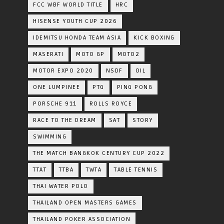
FCC WBF WORLD TITLE
HRC
HISENSE YOUTH CUP 2026
IDEMITSU HONDA TEAM ASIA
KICK BOXING
MASERATI
MOTO GP
MOTO2
MOTOR EXPO 2020
NSDF
OIL
ONE LUMPINEE
PTG
PING PONG
PORSCHE 911
ROLLS ROYCE
RACE TO THE DREAM
SAT
STORY
SWIMMING
THE MATCH BANGKOK CENTURY CUP 2022
TTAT
TTBA
TWTA
TABLE TENNIS
THAI WATER POLO
THAILAND OPEN MASTERS GAMES
THAILAND POKER ASSOCIATION