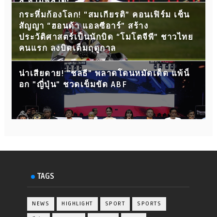
สู้ ห้ามพลาด!
กระหึ่มก้องโลก! “สมเกียรติ” คอนเฟิร์ม เซ็น
สัญญา “ฮอนด้า แอลซีอาร์” สร้าง
ประวัติศาสตร์เป็นนักบิด “โมโตจีพี” ชาวไทย
คนแรก ลงบิดเต็มฤดูกาล
น่าเสียดาย! "ชลธี" พลาดโดนหมัดเด็ด แพ้น็
อก "ญี่ปุ่น" ชวดเข็มขัด ABF
TAGS
NEWS
HIGHLIGHT
SPORT
SPORTS