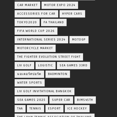
CAR MARKET
MOTOR EXPO 2024
ACCESSORIES FOR CAR
HYPER CARS
TOKYO2020
FA THAILAND
FIFA WORLD CUP 2026
INTERNATIONAL SERIES 2024
MOTOGP
MOTORCYCLE MARKET
THE FIGHTER EVOLUTION STREET FIGHT
LIV GOLF
LOGISTIC
SEA GAMES 33RD
มอเตอร์สปอร์ต
BADMINTON
WATER SPORTS
LIV GOLF INVITATIONAL BANGKOK
SEA GAMES 2025
SUPER CAR
BIMS45TH
TAA
TENNIS
ESPORT
ICE HOCKEY