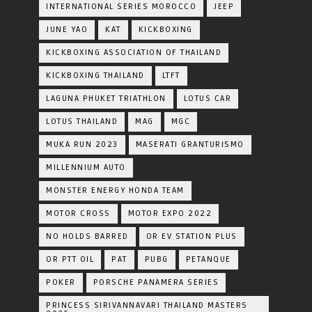
INTERNATIONAL SERIES MOROCCO
JEEP
JUNE YAO
KAT
KICKBOXING
KICKBOXING ASSOCIATION OF THAILAND
KICKBOXING THAILAND
LTFT
LAGUNA PHUKET TRIATHLON
LOTUS CAR
LOTUS THAILAND
MAG
MGC
MUKA RUN 2023
MASERATI GRANTURISMO
MILLENNIUM AUTO
MONSTER ENERGY HONDA TEAM
MOTOR CROSS
MOTOR EXPO 2022
NO HOLDS BARRED
OR EV STATION PLUS
OR PTT OIL
PAT
PUBG
PETANQUE
POKER
PORSCHE PANAMERA SERIES
PRINCESS SIRIVANNAVARI THAILAND MASTERS