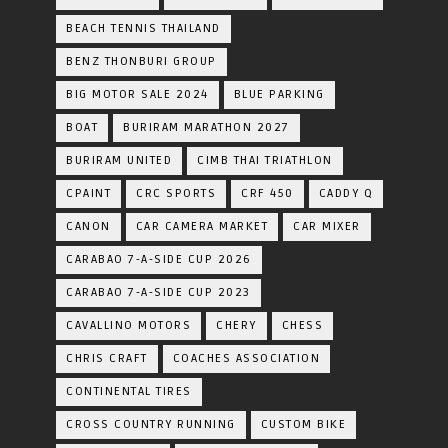
BEACH TENNIS THAILAND
BENZ THONBURI GROUP
BIG MOTOR SALE 2024
BLUE PARKING
BOAT
BURIRAM MARATHON 2027
BURIRAM UNITED
CIMB THAI TRIATHLON
CPAINT
CRC SPORTS
CRF 450
CADDY Q
CANON
CAR CAMERA MARKET
CAR MIXER
CARABAO 7-A-SIDE CUP 2026
CARABAO 7-A-SIDE CUP 2023
CAVALLINO MOTORS
CHERY
CHESS
CHRIS CRAFT
COACHES ASSOCIATION
CONTINENTAL TIRES
CROSS COUNTRY RUNNING
CUSTOM BIKE