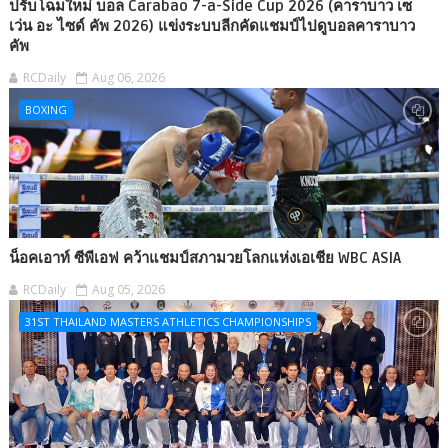
ปรับโฉมใหม่ บอล Carabao 7-a-Side Cup 2026 (คาราบาว เซ
เว่น อะ ไซด์ คัพ 2026) แข่งระบบลีกคัดแชมป์ไปดูบอลคาราบาว
คัพ
RCDaily
Aug 06, 2026
BOXING
น็อคเอาท์ ซีพีเอฟ คว้าแชมป์สภามวยโลกแห่งเอเชีย WBC ASIA
RCDaily
Aug 05, 2026
31ST THAILAND MASTERS ATHLETICS CHAMPIONSHIPS