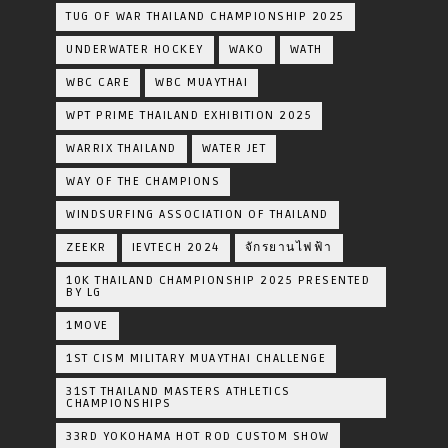
TUG OF WAR THAILAND CHAMPIONSHIP 2025
UNDERWATER HOCKEY
WAKO
WATH
WBC CARE
WBC MUAYTHAI
WPT PRIME THAILAND EXHIBITION 2025
WARRIX THAILAND
WATER JET
WAY OF THE CHAMPIONS
WINDSURFING ASSOCIATION OF THAILAND
ZEEKR
IEVTECH 2024
จักรยานไฟฟ้า
10K THAILAND CHAMPIONSHIP 2025 PRESENTED
BY LG
1MOVE
1ST CISM MILITARY MUAYTHAI CHALLENGE
31ST THAILAND MASTERS ATHLETICS
CHAMPIONSHIPS
33RD YOKOHAMA HOT ROD CUSTOM SHOW