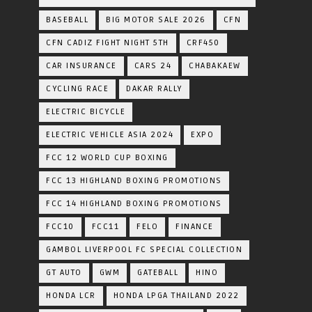
BASEBALL
BIG MOTOR SALE 2026
CFN
CFN CADIZ FIGHT NIGHT 5TH
CRF450
CAR INSURANCE
CARS 24
CHABAKAEW
CYCLING RACE
DAKAR RALLY
ELECTRIC BICYCLE
ELECTRIC VEHICLE ASIA 2024
EXPO
FCC 12 WORLD CUP BOXING
FCC 13 HIGHLAND BOXING PROMOTIONS
FCC 14 HIGHLAND BOXING PROMOTIONS
FCC10
FCC11
FELO
FINANCE
GAMBOL LIVERPOOL FC SPECIAL COLLECTION
GT AUTO
GWM
GATEBALL
HINO
HONDA LCR
HONDA LPGA THAILAND 2022