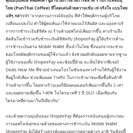
คุณอรุณพงษ์ ทิพย์คงคา ผู้อำนวยการฝ่ายการตลาด ร้านกาแฟพันธุ์
ไทย (PunThai Coffee) ที่โดดเด่นด้วยความเข้ม เท่ จริงใจ แบบไทย
แท้ๆ กล่าวว่า
“จากสถานการณ์ปัจจุบัน ที่ทำให้พฤติกรรมผู้บริโภค
เปลี่ยนแปลงไป ทำให้ผู้คนหันมาใช้จ่ายแบบไร้สัมผัส และมองหาบริ
การการชำระเงินดิจิทัล ณ ร้านค้าออฟไลน์เพิ่มมากขึ้น ทางร้านจึง
ตัดสินใจเข้าร่วมรับชำระเงินดิจิทัลกับ ShopeePay ผู้ให้บริการด้าน
การชำระเงินผ่าน Mobile Wallet ชั้นนำในไทย ซึ่งนอกจากจะช่วย
ตอบโจทย์พฤติกรรมของผู้ใช้งานแล้ว ยังช่วยผลักดันยอดขายจากฐาน
ผู้ใช้งานของทั้ง ShopeePay และช้อปปี้ด้วย จะเห็นได้จากฟีเจอร์
Deals Near Me ที่ช่วยนำเสนอโปรโมชันของทางร้านให้กับผู้ใช้งาน
ที่อยู่ใกล้เคียง ช่วยเพิ่มยอด Traffic ในการเข้ามาชมเพื่อซื้อสินค้าที่
ร้านค้ามากขึ้น โดยทางร้านเองก็มียอดออเดอร์เพิ่มมากขึ้นถึง 2 เท่า
และยอดขายเพิ่มขึ้น 140% ในไตรมาสที่ 3 ปี 2021 เมื่อเทียบกับ
ไตรมาสที่ผ่านมาในปีเดียวกัน”
และด้วยความมุ่งมั่นของ ShopeePay ที่ต้องการสนับสนุนผู้ประกอบ
การออฟไลน์ทุกขนาดด้วยช่องทางการชำระเงิน Mobile Wallet
ShopeePay ยังได้สร้างสรรค์แคมเปญการตลาดต่างๆ อาทิ วันช้อปปี้