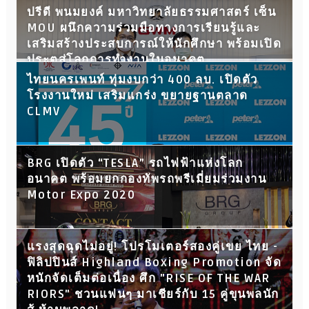
ปรีดี พนมยงค์ มหาวิทยาลัยธรรมศาสตร์ เซ็น
MOU ผนึกความร่วมมือทางการเรียนรู้และ
เสริมสร้างประสบการณ์ให้นักศึกษา พร้อมเปิด
ประตูสู่โลกการทำงานในอนาคต
ไทยนครเพนท์ ทุ่มงบกว่า 400 ลบ. เปิดตัว
โรงงานใหม่ เสริมแกร่ง ขยายฐานตลาด
CLMV
BRG เปิดตัว “TESLA” รถไฟฟ้าแห่งโลก
อนาคต พร้อมยกกองทัพรถพรีเมี่ยมร่วมงาน
Motor Expo 2020
แรงสุดฉุดไม่อยู่! โปรโมเตอร์สองคู่เขย ไทย -
ฟิลิปปินส์ Highland Boxing Promotion จัด
หนักจัดเต็มต่อเนื่อง ศึก "RISE OF THE WAR
RIORS" ชวนแฟนๆ มาเชียร์กับ 15 คู่ขุนพลนัก