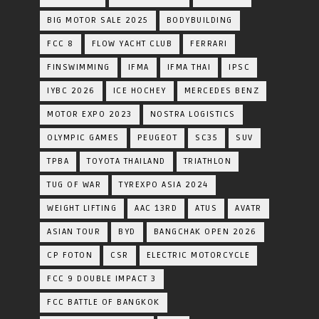
BIG MOTOR SALE 2025
BODYBUILDING
FCC 8
FLOW YACHT CLUB
FERRARI
FINSWIMMING
IFMA
IFMA THAI
IPSC
IYBC 2026
ICE HOCHEY
MERCEDES BENZ
MOTOR EXPO 2023
NOSTRA LOGISTICS
OLYMPIC GAMES
PEUGEOT
SC35
SUV
TPBA
TOYOTA​ THAILAND​
TRIATHLON
TUG OF WAR
TYREXPO ASIA 2024
WEIGHT LIFTING
AAC 13RD
ATUS
AVATR
ASIAN TOUR
BYD
BANGCHAK OPEN 2026
CP FOTON
CSR
ELECTRIC MOTORCYCLE
FCC 9 DOUBLE IMPACT 3
FCC BATTLE OF BANGKOK