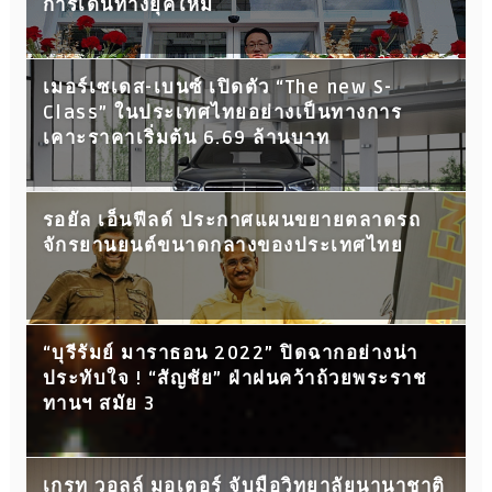
การเดินทางยุคใหม่
เมอร์เซเดส-เบนซ์ เปิดตัว “The new S-
Class” ในประเทศไทยอย่างเป็นทางการ
เคาะราคาเริ่มต้น 6.69 ล้านบาท
รอยัล เอ็นฟีลด์ ประกาศแผนขยายตลาดรถ
จักรยานยนต์ขนาดกลางของประเทศไทย
“บุรีรัมย์ มาราธอน 2022” ปิดฉากอย่างน่า
ประทับใจ ! “สัญชัย” ฝ่าฝนคว้าถ้วยพระราช
ทานฯ สมัย 3
เกรท วอลล์ มอเตอร์ จับมือวิทยาลัยนานาชาติ