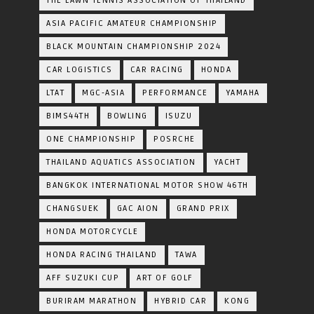
THE LAWN TENNIS ASSOCIATION OF THAILAND
ASIA PACIFIC AMATEUR CHAMPIONSHIP
BLACK MOUNTAIN CHAMPIONSHIP 2024
CAR LOGISTICS
CAR RACING
HONDA
LTAT
MGC-ASIA
PERFORMANCE
YAMAHA
BIMS44TH
BOWLING
ISUZU
ONE CHAMPIONSHIP
POSRCHE
THAILAND AQUATICS ASSOCIATION
YACHT
BANGKOK INTERNATIONAL MOTOR SHOW 46TH
CHANGSUEK
GAC AION
GRAND PRIX
HONDA MOTORCYCLE
HONDA RACING THAILAND
TAWA
AFF SUZUKI CUP
ART OF GOLF
BURIRAM MARATHON
HYBRID CAR
KONG