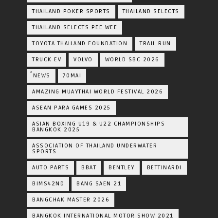
THAILAND POKER SPORTS
THAILAND SELECTS
THAILAND SELECTS PEE WEE
TOYOTA​ THAILAND​ FOUNDATION
TRAIL RUN
TRUCK EV
VOLVO
WORLD SBC 2026
์NEWS
70MAI
AMAZING MUAYTHAI WORLD FESTIVAL 2026
ASEAN PARA GAMES 2025
ASIAN BOXING U19 & U22 CHAMPIONSHIPS
BANGKOK 2025
ASSOCIATION OF THAILAND UNDERWATER
SPORTS
AUTO PARTS
BBAT
BENTLEY
BETTINARDI
BIMS42ND
BANG SAEN 21
BANGCHAK MASTER 2026
BANGKOK INTERNATIONAL MOTOR SHOW 2021