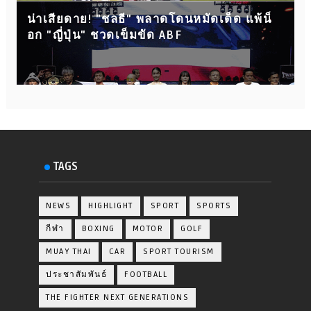
น่าเสียดาย! "ชลธี" พลาดโดนหมัดเด็ด แพ้น็
อก "ญี่ปุ่น" ชวดเข็มขัด ABF
TAGS
NEWS
HIGHLIGHT
SPORT
SPORTS
กีฬา
BOXING
MOTOR
GOLF
MUAY THAI
CAR
SPORT TOURISM
ประชาสัมพันธ์
FOOTBALL
THE FIGHTER NEXT GENERATIONS