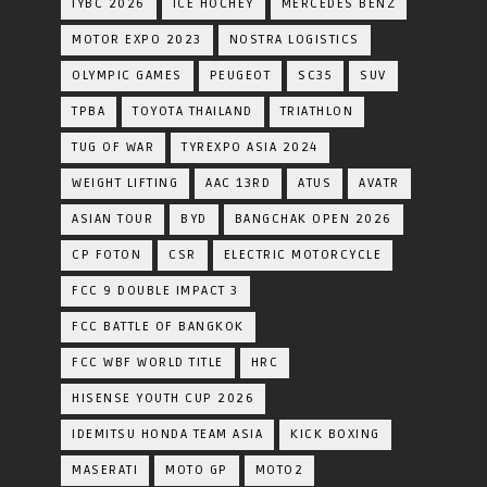
IYBC 2026
ICE HOCHEY
MERCEDES BENZ
MOTOR EXPO 2023
NOSTRA LOGISTICS
OLYMPIC GAMES
PEUGEOT
SC35
SUV
TPBA
TOYOTA​ THAILAND​
TRIATHLON
TUG OF WAR
TYREXPO ASIA 2024
WEIGHT LIFTING
AAC 13RD
ATUS
AVATR
ASIAN TOUR
BYD
BANGCHAK OPEN 2026
CP FOTON
CSR
ELECTRIC MOTORCYCLE
FCC 9 DOUBLE IMPACT 3
FCC BATTLE OF BANGKOK
FCC WBF WORLD TITLE
HRC
HISENSE YOUTH CUP 2026
IDEMITSU HONDA TEAM ASIA
KICK BOXING
MASERATI
MOTO GP
MOTO2