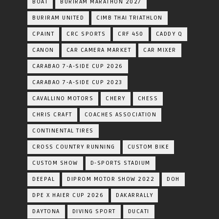
BOAT
BURIRAM MARATHON 2027
BURIRAM UNITED
CIMB THAI TRIATHLON
CPAINT
CRC SPORTS
CRF 450
CADDY Q
CANON
CAR CAMERA MARKET
CAR MIXER
CARABAO 7-A-SIDE CUP 2026
CARABAO 7-A-SIDE CUP 2023
CAVALLINO MOTORS
CHERY
CHESS
CHRIS CRAFT
COACHES ASSOCIATION
CONTINENTAL TIRES
CROSS COUNTRY RUNNING
CUSTOM BIKE
CUSTOM SHOW
D-SPORTS STADIUM
DEEPAL
DIPROM MOTOR SHOW 2022
DOH
DPE X HAIER CUP 2026
DAKARRALLY
DAYTONA
DIVING SPORT
DUCATI