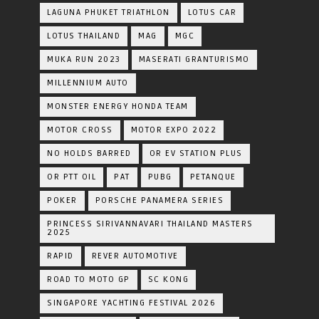
LAGUNA PHUKET TRIATHLON
LOTUS CAR
LOTUS THAILAND
MAG
MGC
MUKA RUN 2023
MASERATI GRANTURISMO
MILLENNIUM AUTO
MONSTER ENERGY HONDA TEAM
MOTOR CROSS
MOTOR EXPO 2022
NO HOLDS BARRED
OR EV STATION PLUS
OR PTT OIL
PAT
PUBG
PETANQUE
POKER
PORSCHE PANAMERA SERIES
PRINCESS SIRIVANNAVARI THAILAND MASTERS
2025
RAPID
REVER AUTOMOTIVE
ROAD TO MOTO GP
SC KONG
SINGAPORE YACHTING FESTIVAL 2026