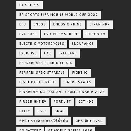
EA SPORTS
EA SPORTS FIFA MOBILE WORLD CUP 2022
EFB
ENEOS
ENEOS X PRIME
ETRAN NDR
EVA 2023
EVOLVE EMSPHERE
EDISON EV
ELECTRIC MOTORCYCLES
ENDURANCE
EXERCISE
FAG
FREEDARE
FERRARI 488 GT MODIFICATA
FERRARI SF90 STRADALE
FIGHT IQ
FIGHT OF THE NIGHT
FIGURE SKATES
FINSWIMMING THAILAND CHAMPIONSHIP 2026
FIREBRIGHT EV
FORKLIFT
GCT HD2
GEELY
GGPC
GMAC
GPS ตรวจสอบการใช้น้ำมัน
GPS ติดตามรถ
GS BATTERY
GT WORLD SERIES 2020