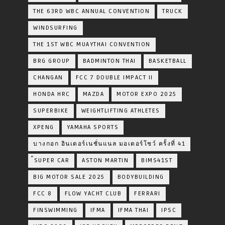
THE 63RD WBC ANNUAL CONVENTION
TRUCK
WINDSURFING
THE 1ST WBC MUAYTHAI CONVENTION
BRG GROUP
BADMINTON THAI
BASKETBALL
CHANGAN
FCC 7 DOUBLE IMPACT II
HONDA HRC
MAZDA
MOTOR EXPO 2025
SUPERBIKE
WEIGHTLIFTING ATHLETES
XPENG
YAMAHA SPORTS
บางกอก อินเตอร์เนชั่นแนล มอเตอร์โชว์ ครั้งที่ 41
้SUPER CAR
ASTON MARTIN
BIMS41ST
BIG MOTOR SALE 2025
BODYBUILDING
FCC 8
FLOW YACHT CLUB
FERRARI
FINSWIMMING
IFMA
IFMA THAI
IPSC