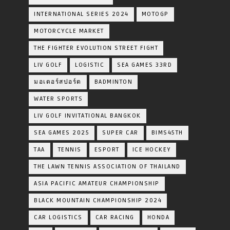
INTERNATIONAL SERIES 2024
MOTOGP
MOTORCYCLE MARKET
THE FIGHTER EVOLUTION STREET FIGHT
LIV GOLF
LOGISTIC
SEA GAMES 33RD
มอเตอร์สปอร์ต
BADMINTON
WATER SPORTS
LIV GOLF INVITATIONAL BANGKOK
SEA GAMES 2025
SUPER CAR
BIMS45TH
TAA
TENNIS
ESPORT
ICE HOCKEY
THE LAWN TENNIS ASSOCIATION OF THAILAND
ASIA PACIFIC AMATEUR CHAMPIONSHIP
BLACK MOUNTAIN CHAMPIONSHIP 2024
CAR LOGISTICS
CAR RACING
HONDA