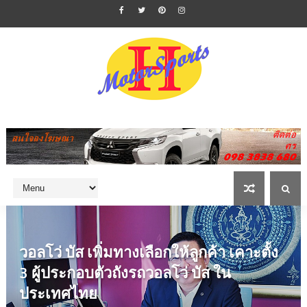
วอลโว่ บัส เพิ่มทางเลือกให้ลูกค้า เคาะตั้ง
3 ผู้ประกอบตัวถังรถวอลโว่ บัส ใน
ประเทศไทย