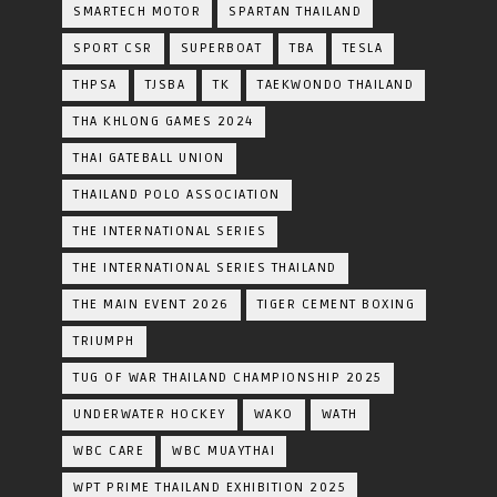
SMARTECH MOTOR
SPARTAN THAILAND
SPORT CSR
SUPERBOAT
TBA
TESLA
THPSA
TJSBA
TK
TAEKWONDO THAILAND
THA KHLONG GAMES 2024
THAI GATEBALL UNION
THAILAND POLO ASSOCIATION
THE INTERNATIONAL SERIES
THE INTERNATIONAL SERIES THAILAND
THE MAIN EVENT 2026
TIGER CEMENT BOXING
TRIUMPH
TUG OF WAR THAILAND CHAMPIONSHIP 2025
UNDERWATER HOCKEY
WAKO
WATH
WBC CARE
WBC MUAYTHAI
WPT PRIME THAILAND EXHIBITION 2025