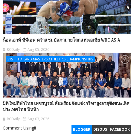
น็อคเอาท์ ซีพีเอฟ คว้าแชมป์สภามวยโลกแห่งเอเชีย WBC ASIA
RCDaily
Aug 05, 2026
31ST THAILAND MASTERS ATHLETICS CHAMPIONSHIPS
มิติใหม่กีฬาไทย เพชรบูรณ์ ลั่นพร้อมจัดแข่งกรีฑาสูงอายุชิงชนะเลิศ
ประเทศไทย ปีหน้า
RCDaily
Aug 03, 2026
Comment Using!!
BLOGGER
DISQUS
FACEBOOK