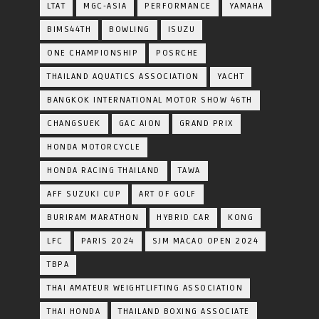
LTAT
MGC-ASIA
PERFORMANCE
YAMAHA
BIMS44TH
BOWLING
ISUZU
ONE CHAMPIONSHIP
POSRCHE
THAILAND AQUATICS ASSOCIATION
YACHT
BANGKOK INTERNATIONAL MOTOR SHOW 46TH
CHANGSUEK
GAC AION
GRAND PRIX
HONDA MOTORCYCLE
HONDA RACING THAILAND
TAWA
AFF SUZUKI CUP
ART OF GOLF
BURIRAM MARATHON
HYBRID CAR
KONG
LFC
PARIS 2024
SJM MACAO OPEN 2024
TBPA
THAI AMATEUR WEIGHTLIFTING ASSOCIATION
THAI HONDA
THAILAND BOXING ASSOCIATE