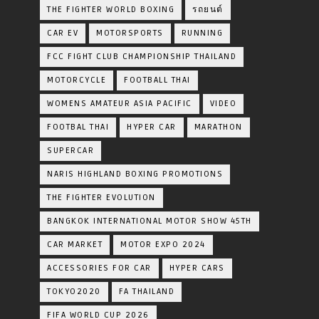
THE FIGHTER WORLD BOXING
รถยนต์
CAR EV
MOTORSPORTS
RUNNING
FCC FIGHT CLUB CHAMPIONSHIP THAILAND
MOTORCYCLE
FOOTBALL THAI
WOMENS AMATEUR ASIA PACIFIC
VIDEO
FOOTBAL THAI
HYPER CAR
MARATHON
SUPERCAR
NARIS HIGHLAND BOXING PROMOTIONS
THE FIGHTER EVOLUTION
BANGKOK INTERNATIONAL MOTOR SHOW 45TH
CAR MARKET
MOTOR EXPO 2024
ACCESSORIES FOR CAR
HYPER CARS
TOKYO2020
FA THAILAND
FIFA WORLD CUP 2026