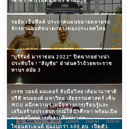
เคาะราคาเริ่มต้น 6.69 ล้านบาท
รอยัล เอ็นฟีลด์ ประกาศแผนขยายตลาดรถ
จักรยานยนต์ขนาดกลางของประเทศไทย
“บุรีรัมย์ มาราธอน 2022” ปิดฉากอย่างน่า
ประทับใจ ! “สัญชัย” ฝ่าฝนคว้าถ้วยพระราช
ทานฯ สมัย 3
เกรท วอลล์ มอเตอร์ จับมือวิทยาลัยนานาชาติ
ปรีดี พนมยงค์ มหาวิทยาลัยธรรมศาสตร์ เซ็น
MOU ผนึกความร่วมมือทางการเรียนรู้และ
เสริมสร้างประสบการณ์ให้นักศึกษา พร้อมเปิด
ประตูสู่โลกการทำงานในอนาคต
ไทยนครเพนท์ ทุ่มงบกว่า 400 ลบ. เปิดตัว