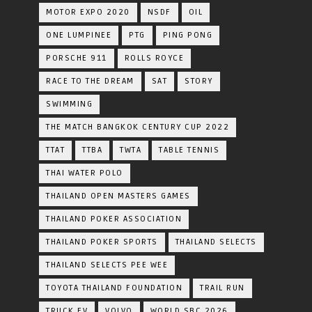
MOTOR EXPO 2020
NSDF
OIL
ONE LUMPINEE
PTG
PING PONG
PORSCHE 911
ROLLS ROYCE
RACE TO THE DREAM
SAT
STORY
SWIMMING
THE MATCH BANGKOK CENTURY CUP 2022
TTAT
TTBA
TWTA
TABLE TENNIS
THAI WATER POLO
THAILAND OPEN MASTERS GAMES
THAILAND POKER ASSOCIATION
THAILAND POKER SPORTS
THAILAND SELECTS
THAILAND SELECTS PEE WEE
TOYOTA​ THAILAND​ FOUNDATION
TRAIL RUN
TRUCK EV
VOLVO
WORLD SBC 2026