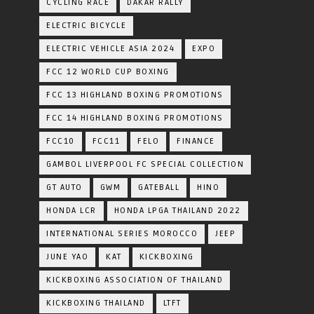
CYCLING RACE
DAKAR RALLY
ELECTRIC BICYCLE
ELECTRIC VEHICLE ASIA 2024
EXPO
FCC 12 WORLD CUP BOXING
FCC 13 HIGHLAND BOXING PROMOTIONS
FCC 14 HIGHLAND BOXING PROMOTIONS
FCC10
FCC11
FELO
FINANCE
GAMBOL LIVERPOOL FC SPECIAL COLLECTION
GT AUTO
GWM
GATEBALL
HINO
HONDA LCR
HONDA LPGA THAILAND 2022
INTERNATIONAL SERIES MOROCCO
JEEP
JUNE YAO
KAT
KICKBOXING
KICKBOXING ASSOCIATION OF THAILAND
KICKBOXING THAILAND
LTFT