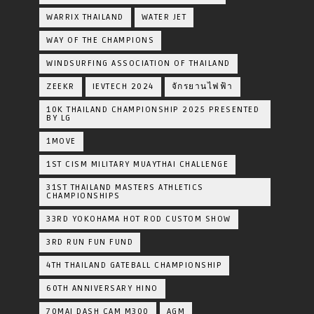
WARRIX THAILAND
WATER JET
WAY OF THE CHAMPIONS
WINDSURFING ASSOCIATION OF THAILAND
ZEEKR
IEVTECH 2024
จักรยานไฟฟ้า
10K THAILAND CHAMPIONSHIP 2025 PRESENTED
BY LG
1MOVE
1ST CISM MILITARY MUAYTHAI CHALLENGE
31ST THAILAND MASTERS ATHLETICS
CHAMPIONSHIPS
33RD YOKOHAMA HOT ROD CUSTOM SHOW
3RD RUN FUN FUND
4TH THAILAND GATEBALL CHAMPIONSHIP
60TH ANNIVERSARY HINO
70MAI DASH CAM M300
AGM