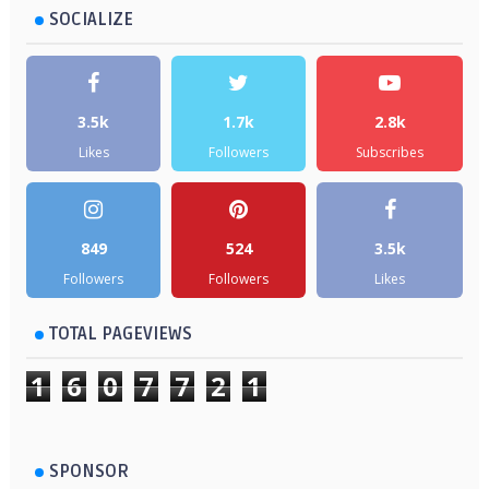
SOCIALIZE
3.5k
1.7k
2.8k
Likes
Followers
Subscribes
849
524
3.5k
Followers
Followers
Likes
TOTAL PAGEVIEWS
1
6
0
7
7
2
1
SPONSOR