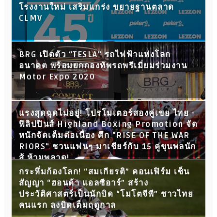
โรงงานใหม่ เสริมแกร่ง ขยายฐานตลาด
CLMV
BRG เปิดตัว “TESLA” รถไฟฟ้าแห่งโลก
อนาคต พร้อมยกกองทัพรถพรีเมี่ยมร่วมงาน
Motor Expo 2020
แรงสุดฉุดไม่อยู่! โปรโมเตอร์สองคู่เขย ไทย -
ฟิลิปปินส์ Highland Boxing Promotion จัด
หนักจัดเต็มต่อเนื่อง ศึก "RISE OF THE WAR
RIORS" ชวนแฟนๆ มาเชียร์กับ 15 คู่ขุนพลนัก
สู้ ห้ามพลาด!
กระหึ่มก้องโลก! “สมเกียรติ” คอนเฟิร์ม เซ็น
สัญญา “ฮอนด้า แอลซีอาร์” สร้าง
ประวัติศาสตร์เป็นนักบิด “โมโตจีพี” ชาวไทย
คนแรก ลงบิดเต็มฤดูกาล