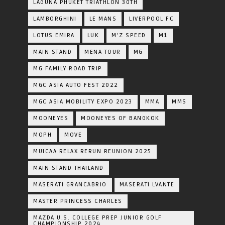
LAGUNA PHUKET TRIATHLON 30TH
LAMBORGHINI
LE MANS
LIVERPOOL FC
LOTUS EMIRA
LUK
M'Z SPEED
M1
MAIN STAND
MENA TOUR
MG
MG FAMILY ROAD TRIP
MGC ASIA AUTO FEST 2022
MGC ASIA MOBILITY EXPO 2023
MMA
MMS
MOONEYES
MOONEYES OF BANGKOK
MOPH
MOVE
MUICAA RELAX RERUN REUNION 2025
MAIN STAND THAILAND
MASERATI GRANCABRIO
MASERATI LVANTE
MASTER PRINCESS CHARLES
MAZDA U.S. COLLEGE PREP JUNIOR GOLF
CHAMPIONSHIP 2024