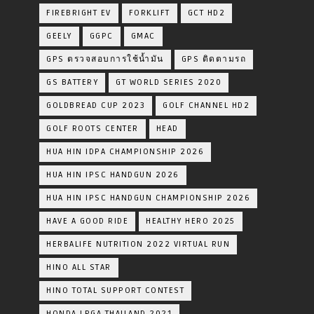
FIREBRIGHT EV
FORKLIFT
GCT HD2
GEELY
GGPC
GMAC
GPS ตรวจสอบการใช้น้ำมัน
GPS ติดตามรถ
GS BATTERY
GT WORLD SERIES 2020
GOLDBREAD CUP 2023
GOLF CHANNEL HD2
GOLF ROOTS CENTER
HEAD
HUA HIN IDPA CHAMPIONSHIP 2026
HUA HIN IPSC HANDGUN 2026
HUA HIN IPSC HANDGUN CHAMPIONSHIP 2026
HAVE A GOOD RIDE
HEALTHY HERO 2025
HERBALIFE NUTRITION 2022 VIRTUAL RUN
HINO ALL STAR
HINO TOTAL SUPPORT CONTEST
HONDA LPGA THAILAND 2021