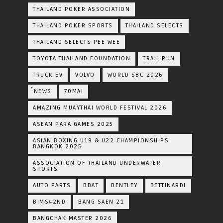
THAILAND POKER ASSOCIATION
THAILAND POKER SPORTS
THAILAND SELECTS
THAILAND SELECTS PEE WEE
TOYOTA​ THAILAND​ FOUNDATION
TRAIL RUN
TRUCK EV
VOLVO
WORLD SBC 2026
์NEWS
70MAI
AMAZING MUAYTHAI WORLD FESTIVAL 2026
ASEAN PARA GAMES 2025
ASIAN BOXING U19 & U22 CHAMPIONSHIPS
BANGKOK 2025
ASSOCIATION OF THAILAND UNDERWATER
SPORTS
AUTO PARTS
BBAT
BENTLEY
BETTINARDI
BIMS42ND
BANG SAEN 21
BANGCHAK MASTER 2026