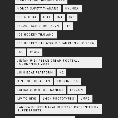
HONDA SAFETY THAILAND
HYUNDAI
IGP GLOBAL
IHAT
INA
IRC
ISUZU RACE SPIRIT 2024
ITF
ICE HOCKEY THAILAND
ICE HOCKEY U18 WORLD CHAMPIONSHIP 2026
JAS
JY AIR
JINTAN U-14 ASEAN DREAM FOOTBALL
TOURNAMENT 2026
JOIN BOAT PLATFORM
K1
KING OF THE ASEAN
KOENIGSEGG
LALIGA YOUTH TOURNAMENT
LEZZON
LIV TO GIVE
LMDH PROTOTYPES
LMP2
LAGUNA PHUKET MARATHON 2025 PRESENTED BY
SUPERSPORTS