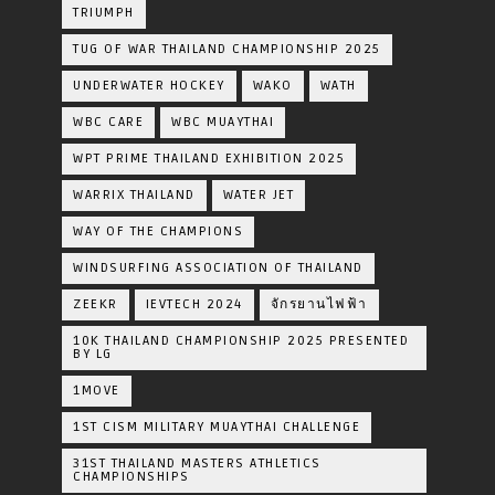
TRIUMPH
TUG OF WAR THAILAND CHAMPIONSHIP 2025
UNDERWATER HOCKEY
WAKO
WATH
WBC CARE
WBC MUAYTHAI
WPT PRIME THAILAND EXHIBITION 2025
WARRIX THAILAND
WATER JET
WAY OF THE CHAMPIONS
WINDSURFING ASSOCIATION OF THAILAND
ZEEKR
IEVTECH 2024
จักรยานไฟฟ้า
10K THAILAND CHAMPIONSHIP 2025 PRESENTED
BY LG
1MOVE
1ST CISM MILITARY MUAYTHAI CHALLENGE
31ST THAILAND MASTERS ATHLETICS
CHAMPIONSHIPS