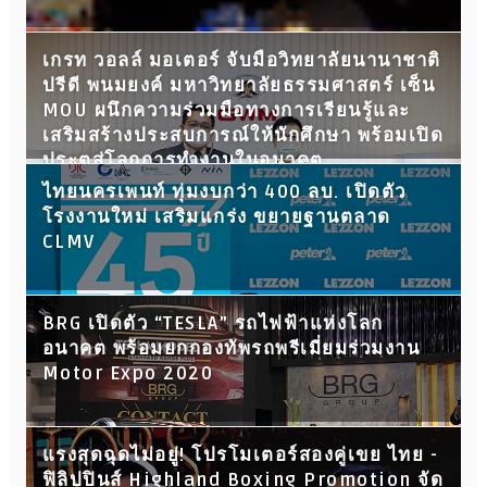
เกรท วอลล์ มอเตอร์ จับมือวิทยาลัยนานาชาติ
ปรีดี พนมยงค์ มหาวิทยาลัยธรรมศาสตร์ เซ็น
MOU ผนึกความร่วมมือทางการเรียนรู้และ
เสริมสร้างประสบการณ์ให้นักศึกษา พร้อมเปิด
ประตูสู่โลกการทำงานในอนาคต
ไทยนครเพนท์ ทุ่มงบกว่า 400 ลบ. เปิดตัว
โรงงานใหม่ เสริมแกร่ง ขยายฐานตลาด
CLMV
BRG เปิดตัว “TESLA” รถไฟฟ้าแห่งโลก
อนาคต พร้อมยกกองทัพรถพรีเมี่ยมร่วมงาน
Motor Expo 2020
แรงสุดฉุดไม่อยู่! โปรโมเตอร์สองคู่เขย ไทย -
ฟิลิปปินส์ Highland Boxing Promotion จัด