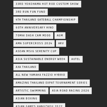
33RD YOKOHAMA HOT ROD CUSTOM SHOW
3RD RUN FUN FUND
4TH THAILAND GATEBALL CHAMPIONSHIP
60TH ANNIVERSARY HINO
70MAI DASH CAM M300
AGM
AMA SUPERCROSS 2024
ARV
ASEAN MSIG SERENITY CUP
ASIA SUSTAINABLE ENERGY WEEK
AUTEL
AXA THAILAND
ALL NEW YAMAHA FAZZIO HYBRID
AMAZING THAILAND EXPAT TOURNAMENT SERIES
ARTISTIC SWIMMING
ASIA ROAD RACING 2026
ASIAN BOXING
ASIAN GAMES HANGZHOU 2022