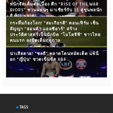
หนักจัดเต็มต่อเนื่อง ศึก "RISE OF THE WAR
RIORS" ชวนแฟนๆ มาเชียร์กับ 15 คู่ขุนพลนัก
สู้ ห้ามพลาด!
กระหึ่มก้องโลก! “สมเกียรติ” คอนเฟิร์ม เซ็น
สัญญา “ฮอนด้า แอลซีอาร์” สร้าง
ประวัติศาสตร์เป็นนักบิด “โมโตจีพี” ชาวไทย
คนแรก ลงบิดเต็มฤดูกาล
น่าเสียดาย! "ชลธี" พลาดโดนหมัดเด็ด แพ้น็
อก "ญี่ปุ่น" ชวดเข็มขัด ABF
TAGS