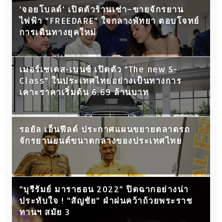
'จอยโบลด์' เปิดตัวร้านเช่า–ขายจักรยาน
ไฟฟ้า “FREEDARE” ใจกลางพัทยา ตอบโจทย์
การเดินทางยุคใหม่
เมอร์เซเดส-เบนซ์ เปิดตัว “The new S-
Class” ในประเทศไทยอย่างเป็นทางการ
เคาะราคาเริ่มต้น 6.69 ล้านบาท
รอยัล เอ็นฟีลด์ ประกาศแผนขยายตลาดรถ
จักรยานยนต์ขนาดกลางของประเทศไทย
“บุรีรัมย์ มาราธอน 2022” ปิดฉากอย่างน่า
ประทับใจ ! “สัญชัย” ฝ่าฝนคว้าถ้วยพระราช
ทานฯ สมัย 3