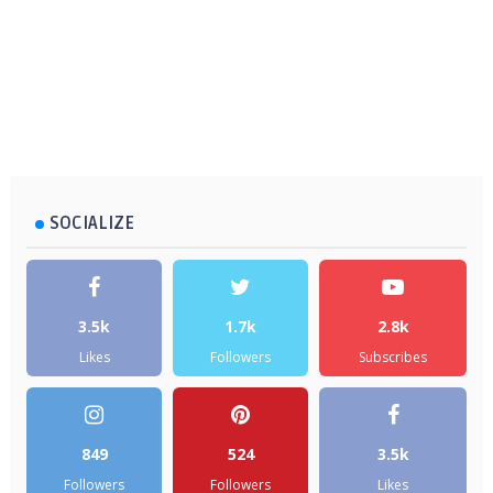
SOCIALIZE
3.5k
1.7k
2.8k
Likes
Followers
Subscribes
849
524
3.5k
Followers
Followers
Likes