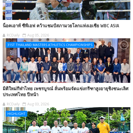
น็อคเอาท์ ซีพีเอฟ คว้าแชมป์สภามวยโลกแห่งเอเชีย WBC ASIA
RCDaily
Aug 05, 2026
31ST THAILAND MASTERS ATHLETICS CHAMPIONSHIPS
มิติใหม่กีฬาไทย เพชรบูรณ์ ลั่นพร้อมจัดแข่งกรีฑาสูงอายุชิงชนะเลิศ
ประเทศไทย ปีหน้า
RCDaily
Aug 03, 2026
HIGHLIGHT