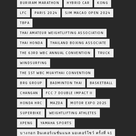
BURIRAM MARATHON
HYBRID CAR
KONG
LFC
PARIS 2024
SJM MACAO OPEN 2024
TBPA
THAI AMATEUR WEIGHTLIFTING ASSOCIATION
THAI HONDA
THAILAND BOXING ASSOCIATE
THE 63RD WBC ANNUAL CONVENTION
TRUCK
WINDSURFING
THE 1ST WBC MUAYTHAI CONVENTION
BRG GROUP
BADMINTON THAI
BASKETBALL
CHANGAN
FCC 7 DOUBLE IMPACT II
HONDA HRC
MAZDA
MOTOR EXPO 2025
SUPERBIKE
WEIGHTLIFTING ATHLETES
XPENG
YAMAHA SPORTS
บางกอก อินเตอร์เนชั่นแนล มอเตอร์โชว์ ครั้งที่ 41