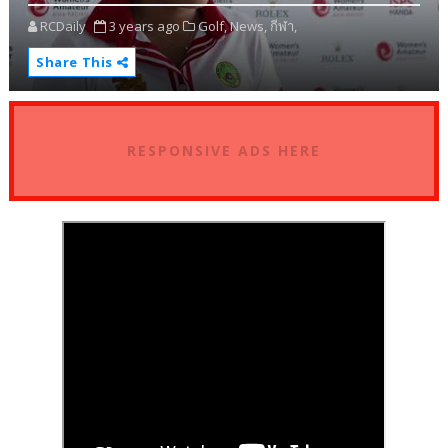
RCDaily
3 years ago
Golf,
News,
กีฬา,
Share This
RESPONSIVE ADS HERE