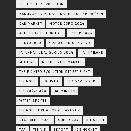
THE FIGHTER EVOLUTION
BANGKOK INTERNATIONAL MOTOR SHOW 45TH
CAR MARKET
MOTOR EXPO 2024
ACCESSORIES FOR CAR
HYPER CARS
TOKYO2020
FIFA WORLD CUP 2026
INTERNATIONAL SERIES 2024
FA THAILAND
MOTOGP
MOTORCYCLE MARKET
THE FIGHTER EVOLUTION STREET FIGHT
LIV GOLF
LOGISTIC
SEA GAMES 33RD
มอเตอร์สปอร์ต
BADMINTON
WATER SPORTS
LIV GOLF INVITATIONAL BANGKOK
SEA GAMES 2025
SUPER CAR
BIMS45TH
TAA
TENNIS
ESPORT
ICE HOCKEY