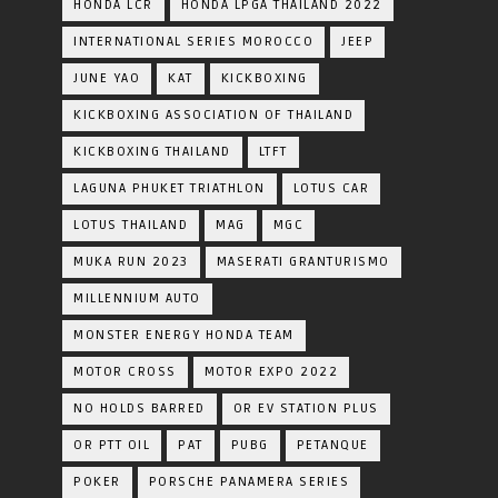
HONDA LCR
HONDA LPGA THAILAND 2022
INTERNATIONAL SERIES MOROCCO
JEEP
JUNE YAO
KAT
KICKBOXING
KICKBOXING ASSOCIATION OF THAILAND
KICKBOXING THAILAND
LTFT
LAGUNA PHUKET TRIATHLON
LOTUS CAR
LOTUS THAILAND
MAG
MGC
MUKA RUN 2023
MASERATI GRANTURISMO
MILLENNIUM AUTO
MONSTER ENERGY HONDA TEAM
MOTOR CROSS
MOTOR EXPO 2022
NO HOLDS BARRED
OR EV STATION PLUS
OR PTT OIL
PAT
PUBG
PETANQUE
POKER
PORSCHE PANAMERA SERIES