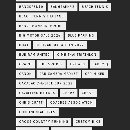
BANGSAEN10
BANGSAEN42
BEACH TENNIS
BEACH TENNIS THAILAND
BENZ THONBURI GROUP
BIG MOTOR SALE 2024
BLUE PARKING
BOAT
BURIRAM MARATHON 2027
BURIRAM UNITED
CIMB THAI TRIATHLON
CPAINT
CRC SPORTS
CRF 450
CADDY Q
CANON
CAR CAMERA MARKET
CAR MIXER
CARABAO 7-A-SIDE CUP 2023
CAVALLINO MOTORS
CHERY
CHESS
CHRIS CRAFT
COACHES ASSOCIATION
CONTINENTAL TIRES
CROSS COUNTRY RUNNING
CUSTOM BIKE