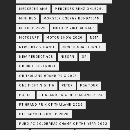
MERCEDES AMG
MERCEDES BENZ OH1626L
MINI BUS
MONSTER ENERGY HONDATEAM
MOTOGP 2026
MOTOGP VIRTUAL RACE
MOTOSURF
MOTOR SHOW 2026
NETA
NEW DB12 VOLANTE
NEW HONDA GIORNO+
NEW PEUGEOT 408
NISSAN
OR
OR BRIC SUPERBIKE
OR THAILAND GRAND PRIX 2023
ONE FIGHT NIGHT 6
PETER
PGA TOUR
POCCO
PT GRAND PRIX OF THAILAND 2024
PT GRAND PRIX OF THAILAND 2026
PTT BAIYOKE RUN UP 2020
PUBG PC GOLDBREAD CHAMP OF THE YEAR 2022