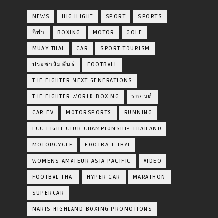
NEWS
HIGHLIGHT
SPORT
SPORTS
กีฬา
BOXING
MOTOR
GOLF
MUAY THAI
CAR
SPORT TOURISM
ประชาสัมพันธ์
FOOTBALL
THE FIGHTER NEXT GENERATIONS
THE FIGHTER WORLD BOXING
รถยนต์
CAR EV
MOTORSPORTS
RUNNING
FCC FIGHT CLUB CHAMPIONSHIP THAILAND
MOTORCYCLE
FOOTBALL THAI
WOMENS AMATEUR ASIA PACIFIC
VIDEO
FOOTBAL THAI
HYPER CAR
MARATHON
SUPERCAR
NARIS HIGHLAND BOXING PROMOTIONS