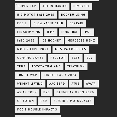
้SUPER CAR
ASTON MARTIN
BIMS41ST
BIG MOTOR SALE 2025
BODYBUILDING
FCC 8
FLOW YACHT CLUB
FERRARI
FINSWIMMING
IFMA
IFMA THAI
IPSC
IYBC 2026
ICE HOCHEY
MERCEDES BENZ
MOTOR EXPO 2023
NOSTRA LOGISTICS
OLYMPIC GAMES
PEUGEOT
SC35
SUV
TPBA
TOYOTA​ THAILAND​
TRIATHLON
TUG OF WAR
TYREXPO ASIA 2024
WEIGHT LIFTING
AAC 13RD
ATUS
AVATR
ASIAN TOUR
BYD
BANGCHAK OPEN 2026
CP FOTON
CSR
ELECTRIC MOTORCYCLE
FCC 9 DOUBLE IMPACT 3