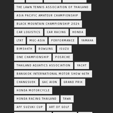
THE LAWN TENNIS ASSOCIATION OF THAILAND
ASIA PACIFIC AMATEUR CHAMPIONSHIP
BLACK MOUNTAIN CHAMPIONSHIP 2024
CAR LOGISTICS
CAR RACING
HONDA
LTAT
MGC-ASIA
PERFORMANCE
YAMAHA
BIMS44TH
BOWLING
ISUZU
ONE CHAMPIONSHIP
POSRCHE
THAILAND AQUATICS ASSOCIATION
YACHT
BANGKOK INTERNATIONAL MOTOR SHOW 46TH
CHANGSUEK
GAC AION
GRAND PRIX
HONDA MOTORCYCLE
HONDA RACING THAILAND
TAWA
AFF SUZUKI CUP
ART OF GOLF