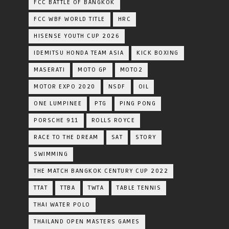
FCC BATTLE OF BANGKOK
FCC WBF WORLD TITLE
HRC
HISENSE YOUTH CUP 2026
IDEMITSU HONDA TEAM ASIA
KICK BOXING
MASERATI
MOTO GP
MOTO2
MOTOR EXPO 2020
NSDF
OIL
ONE LUMPINEE
PTG
PING PONG
PORSCHE 911
ROLLS ROYCE
RACE TO THE DREAM
SAT
STORY
SWIMMING
THE MATCH BANGKOK CENTURY CUP 2022
TTAT
TTBA
TWTA
TABLE TENNIS
THAI WATER POLO
THAILAND OPEN MASTERS GAMES