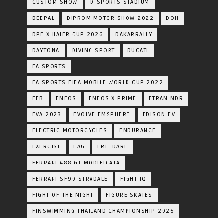
CUSTOM SHOW
D-SPORTS STADIUM
DEEPAL
DIPROM MOTOR SHOW 2022
DOH
DPE X HAIER CUP 2026
DAKARRALLY
DAYTONA
DIVING SPORT
DUCATI
EA SPORTS
EA SPORTS FIFA MOBILE WORLD CUP 2022
EFB
ENEOS
ENEOS X PRIME
ETRAN NDR
EVA 2023
EVOLVE EMSPHERE
EDISON EV
ELECTRIC MOTORCYCLES
ENDURANCE
EXERCISE
FAG
FREEDARE
FERRARI 488 GT MODIFICATA
FERRARI SF90 STRADALE
FIGHT IQ
FIGHT OF THE NIGHT
FIGURE SKATES
FINSWIMMING THAILAND CHAMPIONSHIP 2026