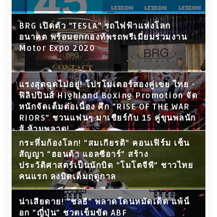
BRG เปิดตัว “TESLA” รถไฟฟ้าแห่งโลก
อนาคต พร้อมยกกองทัพรถพรีเมี่ยมร่วมงาน
Motor Expo 2020
แรงสุดฉุดไม่อยู่! โปรโมเตอร์สองคู่เขย ไทย -
ฟิลิปปินส์ Highland Boxing Promotion จัด
หนักจัดเต็มต่อเนื่อง ศึก "RISE OF THE WAR
RIORS" ชวนแฟนๆ มาเชียร์กับ 15 คู่ขุนพลนัก
สู้ ห้ามพลาด!
กระหึ่มก้องโลก! “สมเกียรติ” คอนเฟิร์ม เซ็น
สัญญา “ฮอนด้า แอลซีอาร์” สร้าง
ประวัติศาสตร์เป็นนักบิด “โมโตจีพี” ชาวไทย
คนแรก ลงบิดเต็มฤดูกาล
น่าเสียดาย! "ชลธี" พลาดโดนหมัดเด็ด แพ้น็
อก "ญี่ปุ่น" ชวดเข็มขัด ABF