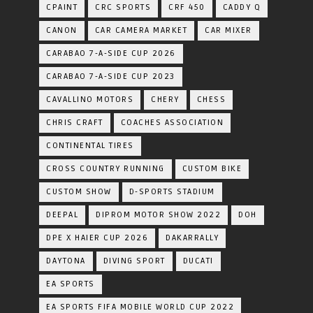
CPAINT
CRC SPORTS
CRF 450
CADDY Q
CANON
CAR CAMERA MARKET
CAR MIXER
CARABAO 7-A-SIDE CUP 2026
CARABAO 7-A-SIDE CUP 2023
CAVALLINO MOTORS
CHERY
CHESS
CHRIS CRAFT
COACHES ASSOCIATION
CONTINENTAL TIRES
CROSS COUNTRY RUNNING
CUSTOM BIKE
CUSTOM SHOW
D-SPORTS STADIUM
DEEPAL
DIPROM MOTOR SHOW 2022
DOH
DPE X HAIER CUP 2026
DAKARRALLY
DAYTONA
DIVING SPORT
DUCATI
EA SPORTS
EA SPORTS FIFA MOBILE WORLD CUP 2022