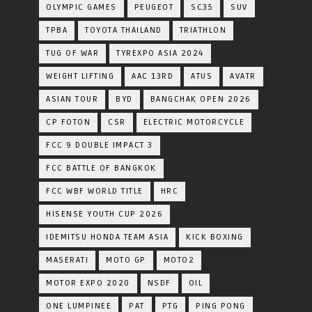
OLYMPIC GAMES
PEUGEOT
SC35
SUV
TPBA
TOYOTA​ THAILAND​
TRIATHLON
TUG OF WAR
TYREXPO ASIA 2024
WEIGHT LIFTING
AAC 13RD
ATUS
AVATR
ASIAN TOUR
BYD
BANGCHAK OPEN 2026
CP FOTON
CSR
ELECTRIC MOTORCYCLE
FCC 9 DOUBLE IMPACT 3
FCC BATTLE OF BANGKOK
FCC WBF WORLD TITLE
HRC
HISENSE YOUTH CUP 2026
IDEMITSU HONDA TEAM ASIA
KICK BOXING
MASERATI
MOTO GP
MOTO2
MOTOR EXPO 2020
NSDF
OIL
ONE LUMPINEE
PAT
PTG
PING PONG