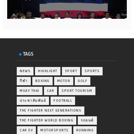
TAGS
NEWS
HIGHLIGHT
SPORT
SPORTS
กีฬา
BOXING
MOTOR
GOLF
MUAY THAI
CAR
SPORT TOURISM
ประชาสัมพันธ์
FOOTBALL
THE FIGHTER NEXT GENERATIONS
THE FIGHTER WORLD BOXING
รถยนต์
CAR EV
MOTORSPORTS
RUNNING