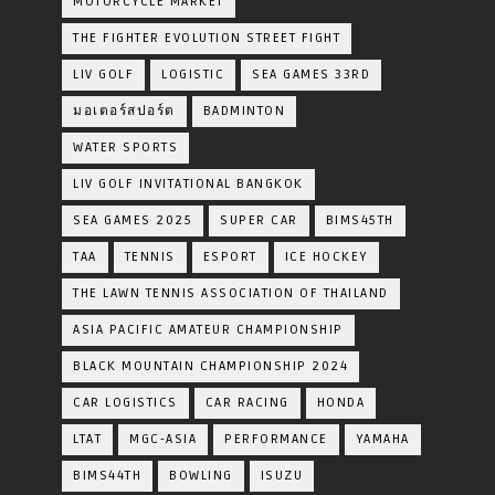
MOTORCYCLE MARKET
THE FIGHTER EVOLUTION STREET FIGHT
LIV GOLF
LOGISTIC
SEA GAMES 33RD
มอเตอร์สปอร์ต
BADMINTON
WATER SPORTS
LIV GOLF INVITATIONAL BANGKOK
SEA GAMES 2025
SUPER CAR
BIMS45TH
TAA
TENNIS
ESPORT
ICE HOCKEY
THE LAWN TENNIS ASSOCIATION OF THAILAND
ASIA PACIFIC AMATEUR CHAMPIONSHIP
BLACK MOUNTAIN CHAMPIONSHIP 2024
CAR LOGISTICS
CAR RACING
HONDA
LTAT
MGC-ASIA
PERFORMANCE
YAMAHA
BIMS44TH
BOWLING
ISUZU