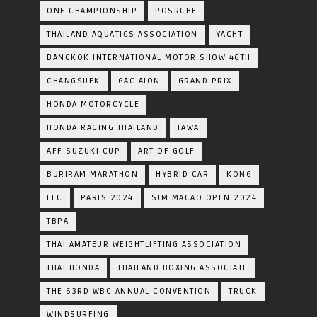
ONE CHAMPIONSHIP
POSRCHE
THAILAND AQUATICS ASSOCIATION
YACHT
BANGKOK INTERNATIONAL MOTOR SHOW 46TH
CHANGSUEK
GAC AION
GRAND PRIX
HONDA MOTORCYCLE
HONDA RACING THAILAND
TAWA
AFF SUZUKI CUP
ART OF GOLF
BURIRAM MARATHON
HYBRID CAR
KONG
LFC
PARIS 2024
SJM MACAO OPEN 2024
TBPA
THAI AMATEUR WEIGHTLIFTING ASSOCIATION
THAI HONDA
THAILAND BOXING ASSOCIATE
THE 63RD WBC ANNUAL CONVENTION
TRUCK
WINDSURFING