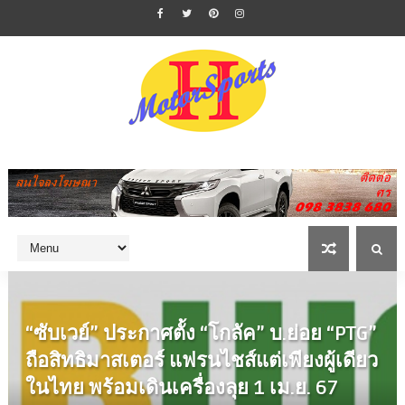
“ซับเวย์” ประกาศตั้ง “โกลัค” บ.ย่อย “PTG”
ถือสิทธิมาสเตอร์ แฟรนไชส์แต่เพียงผู้เดียว
ในไทย พร้อมเดินเครื่องลุย 1 เม.ย. 67