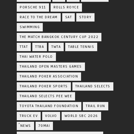
PORSCHE 911
ROLLS ROYCE
RACE TO THE DREAM
SAT
STORY
SWIMMING
THE MATCH BANGKOK CENTURY CUP 2022
TTAT
TTBA
TWTA
TABLE TENNIS
THAI WATER POLO
THAILAND OPEN MASTERS GAMES
THAILAND POKER ASSOCIATION
THAILAND POKER SPORTS
THAILAND SELECTS
THAILAND SELECTS PEE WEE
TOYOTA​ THAILAND​ FOUNDATION
TRAIL RUN
TRUCK EV
VOLVO
WORLD SBC 2026
์NEWS
70MAI