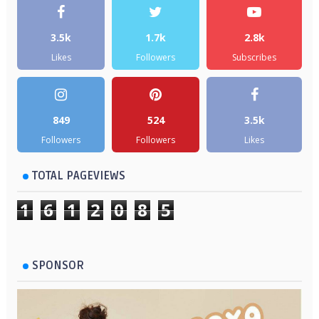
3.5k
1.7k
2.8k
Likes
Followers
Subscribes
849
524
3.5k
Followers
Followers
Likes
TOTAL PAGEVIEWS
1
6
1
2
0
8
5
SPONSOR