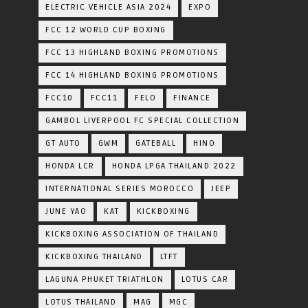
ELECTRIC VEHICLE ASIA 2024
EXPO
FCC 12 WORLD CUP BOXING
FCC 13 HIGHLAND BOXING PROMOTIONS
FCC 14 HIGHLAND BOXING PROMOTIONS
FCC10
FCC11
FELO
FINANCE
GAMBOL LIVERPOOL FC SPECIAL COLLECTION
GT AUTO
GWM
GATEBALL
HINO
HONDA LCR
HONDA LPGA THAILAND 2022
INTERNATIONAL SERIES MOROCCO
JEEP
JUNE YAO
KAT
KICKBOXING
KICKBOXING ASSOCIATION OF THAILAND
KICKBOXING THAILAND
LTFT
LAGUNA PHUKET TRIATHLON
LOTUS CAR
LOTUS THAILAND
MAG
MGC