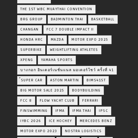
THE 1ST WBC MUAYTHAI CONVENTION
BRG GROUP
BADMINTON THAI
BASKETBALL
CHANGAN
FCC 7 DOUBLE IMPACT II
HONDA HRC
MAZDA
MOTOR EXPO 2025
SUPERBIKE
WEIGHTLIFTING ATHLETES
XPENG
YAMAHA SPORTS
บางกอก อินเตอร์เนชั่นแนล มอเตอร์โชว์ ครั้งที่ 41
้SUPER CAR
ASTON MARTIN
BIMS41ST
BIG MOTOR SALE 2025
BODYBUILDING
FCC 8
FLOW YACHT CLUB
FERRARI
FINSWIMMING
IFMA
IFMA THAI
IPSC
IYBC 2026
ICE HOCHEY
MERCEDES BENZ
MOTOR EXPO 2023
NOSTRA LOGISTICS