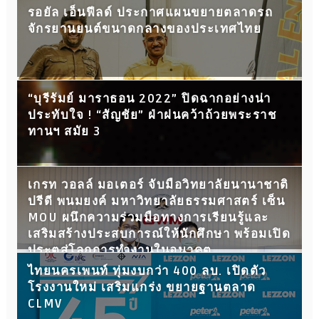
รอยัล เอ็นฟีลด์ ประกาศแผนขยายตลาดรถ
จักรยานยนต์ขนาดกลางของประเทศไทย
“บุรีรัมย์ มาราธอน 2022” ปิดฉากอย่างน่า
ประทับใจ ! “สัญชัย” ฝ่าฝนคว้าถ้วยพระราช
ทานฯ สมัย 3
เกรท วอลล์ มอเตอร์ จับมือวิทยาลัยนานาชาติ
ปรีดี พนมยงค์ มหาวิทยาลัยธรรมศาสตร์ เซ็น
MOU ผนึกความร่วมมือทางการเรียนรู้และ
เสริมสร้างประสบการณ์ให้นักศึกษา พร้อมเปิด
ประตูสู่โลกการทำงานในอนาคต
ไทยนครเพนท์ ทุ่มงบกว่า 400 ลบ. เปิดตัว
โรงงานใหม่ เสริมแกร่ง ขยายฐานตลาด
CLMV