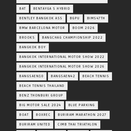
BAT
BENTAYGA S HYBRID
BENTLEY BANGKOK ASS
BGPU
BIMS47TH
BMW BARCELONA MOTOR
BOOM 2026
BROOKS
BANGCHAG CHAMPIONSHIP 2022
BANGKOK BOY
BANGKOK INTERNATIONAL MOTOR SHOW 2022
BANGKOK INTERNATIONAL MOTOR SHOW 2026
BANGSAEN10
BANGSAEN42
BEACH TENNIS
BEACH TENNIS THAILAND
BENZ THONBURI GROUP
BIG MOTOR SALE 2024
BLUE PARKING
BOAT
BOXREC
BURIRAM MARATHON 2027
BURIRAM UNITED
CIMB THAI TRIATHLON