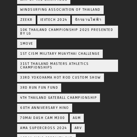
WINDSURFING ASSOCIATION OF THAILAND
ZEEKR
IEVTECH 2024
จักรยานไฟฟ้า
10K THAILAND CHAMPIONSHIP 2025 PRESENTED
BY LG
1MOVE
1ST CISM MILITARY MUAYTHAI CHALLENGE
31ST THAILAND MASTERS ATHLETICS
CHAMPIONSHIPS
33RD YOKOHAMA HOT ROD CUSTOM SHOW
3RD RUN FUN FUND
4TH THAILAND GATEBALL CHAMPIONSHIP
60TH ANNIVERSARY HINO
70MAI DASH CAM M300
AGM
AMA SUPERCROSS 2024
ARV