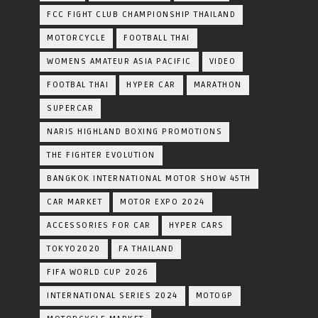
FCC FIGHT CLUB CHAMPIONSHIP THAILAND
MOTORCYCLE
FOOTBALL THAI
WOMENS AMATEUR ASIA PACIFIC
VIDEO
FOOTBAL THAI
HYPER CAR
MARATHON
SUPERCAR
NARIS HIGHLAND BOXING PROMOTIONS
THE FIGHTER EVOLUTION
BANGKOK INTERNATIONAL MOTOR SHOW 45TH
CAR MARKET
MOTOR EXPO 2024
ACCESSORIES FOR CAR
HYPER CARS
TOKYO2020
FA THAILAND
FIFA WORLD CUP 2026
INTERNATIONAL SERIES 2024
MOTOGP