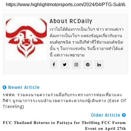
About RCDaily
เราไม่ได้ต้องการเป็นเว็บฯ ข่าว หากแต่เรา
ต้องการเป็นเว็บฯ แหล่งข้อมูลเกี่ยวกับยาน
ยนต์ทุกชนิด รวมถึงกีฬาที่ใช้ยานยนต์ชนิด
นั้น ๆ ในการแข่งขัน วันนี้เราอาจทำได้แค่
นี้ แต่เราจะพยายาม
Newer Article
รฟฟท. ร่วมลงนามความร่วมมือกับกระทรวงการท่องเที่ยวและ
กีฬา บูรณาการระบบอำนวยความสะดวกแก่ผู้เดินทาง (Ease Of
Traveling)
Older Article
𝐅𝐂𝐂 𝐓𝐡𝐚𝐢𝐥𝐚𝐧𝐝 𝐑𝐞𝐭𝐮𝐫𝐧𝐬 𝐭𝐨 𝐏𝐚𝐭𝐭𝐚𝐲𝐚 𝐟𝐨𝐫 𝐓𝐡𝐫𝐢𝐥𝐥𝐢𝐧𝐠 𝐅𝐂𝐂 𝐅𝐨𝐫𝐮𝐦
𝐄𝐯𝐞𝐧𝐭 𝐨𝐧 𝐀𝐩𝐫𝐢𝐥 𝟐𝟕𝐭𝐡