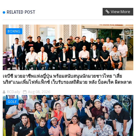
View More
RELATED POST
BOXING
เจบีซี มวยอาชีพแห่งญี่ปุ่น พร้อมสนับสนุนนักมวยชาวไทย "เสี่ย
นริส"แนะเพิ่มไฟท์แฟ็กซ์ เว็บรับรองสถิติมวย หลัง บ็อคเร็ค ผิดพลาด
RCDaily
Aug 08, 2026
GOLF