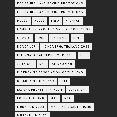
FCC 13 HIGHLAND BOXING PROMOTIONS
FCC 14 HIGHLAND BOXING PROMOTIONS
FCC10
FCC11
FELO
FINANCE
GAMBOL LIVERPOOL FC SPECIAL COLLECTION
GT AUTO
GWM
GATEBALL
HINO
HONDA LCR
HONDA LPGA THAILAND 2022
INTERNATIONAL SERIES MOROCCO
JEEP
JUNE YAO
KAT
KICKBOXING
KICKBOXING ASSOCIATION OF THAILAND
KICKBOXING THAILAND
LTFT
LAGUNA PHUKET TRIATHLON
LOTUS CAR
LOTUS THAILAND
MAG
MGC
MUKA RUN 2023
MASERATI GRANTURISMO
MILLENNIUM AUTO