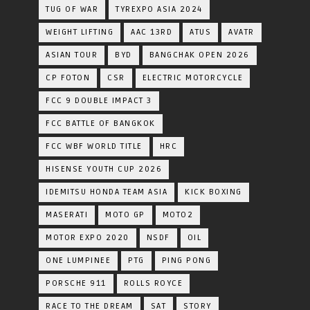
TUG OF WAR
TYREXPO ASIA 2024
WEIGHT LIFTING
AAC 13RD
ATUS
AVATR
ASIAN TOUR
BYD
BANGCHAK OPEN 2026
CP FOTON
CSR
ELECTRIC MOTORCYCLE
FCC 9 DOUBLE IMPACT 3
FCC BATTLE OF BANGKOK
FCC WBF WORLD TITLE
HRC
HISENSE YOUTH CUP 2026
IDEMITSU HONDA TEAM ASIA
KICK BOXING
MASERATI
MOTO GP
MOTO2
MOTOR EXPO 2020
NSDF
OIL
ONE LUMPINEE
PTG
PING PONG
PORSCHE 911
ROLLS ROYCE
RACE TO THE DREAM
SAT
STORY