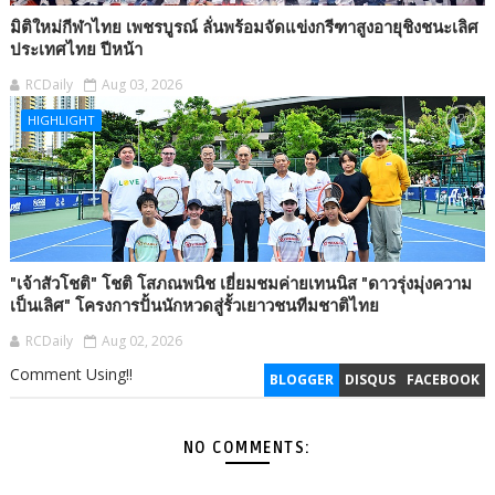
มิติใหม่กีฬาไทย เพชรบูรณ์ ลั่นพร้อมจัดแข่งกรีฑาสูงอายุชิงชนะเลิศ
ประเทศไทย ปีหน้า
RCDaily
Aug 03, 2026
HIGHLIGHT
"เจ้าสัวโชติ" โชติ โสภณพนิช เยี่ยมชมค่ายเทนนิส "ดาวรุ่งมุ่งความ
เป็นเลิศ" โครงการปั้นนักหวดสู่รั้วเยาวชนทีมชาติไทย
RCDaily
Aug 02, 2026
Comment Using!!
BLOGGER
DISQUS
FACEBOOK
NO COMMENTS: