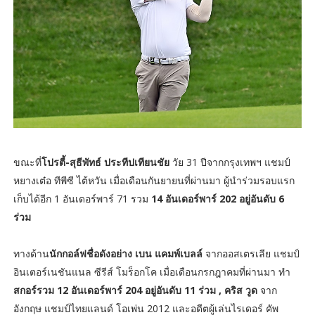
ขณะที่
โปรตี้-สุธีพัทธ์ ประทีปเทียนชัย
วัย 31 ปีจากกรุงเทพฯ แชมป์
หยางเต๋อ ทีพีซี ไต้หวัน เมื่อเดือนกันยายนที่ผ่านมา ผู้นำร่วมรอบแรก
เก็บได้อีก 1 อันเดอร์พาร์ 71 รวม
14 อันเดอร์พาร์ 202 อยู่อันดับ 6
ร่วม
ทางด้าน
นักกอล์ฟชื่อดังอย่าง เบน แคมพ์เบลล์
จากออสเตรเลีย แชมป์
อินเตอร์เนชันแนล ซีรีส์ โมร็อกโค เมื่อเดือนกรกฎาคมที่ผ่านมา ทำ
สกอร์รวม 12 อันเดอร์พาร์ 204 อยู่อันดับ 11 ร่วม ,
คริส วูด
จาก
อังกฤษ แชมป์ไทยแลนด์ โอเพ่น 2012 และอดีตผู้เล่นไรเดอร์ คัพ