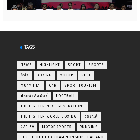
TAGS
NEWS
HIGHLIGHT
SPORT
SPORTS
กีฬา
BOXING
MOTOR
GOLF
MUAY THAI
CAR
SPORT TOURISM
ประชาสัมพันธ์
FOOTBALL
THE FIGHTER NEXT GENERATIONS
THE FIGHTER WORLD BOXING
รถยนต์
CAR EV
MOTORSPORTS
RUNNING
FCC FIGHT CLUB CHAMPIONSHIP THAILAND