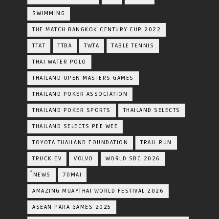
SWIMMING
THE MATCH BANGKOK CENTURY CUP 2022
TTAT
TTBA
TWTA
TABLE TENNIS
THAI WATER POLO
THAILAND OPEN MASTERS GAMES
THAILAND POKER ASSOCIATION
THAILAND POKER SPORTS
THAILAND SELECTS
THAILAND SELECTS PEE WEE
TOYOTA​ THAILAND​ FOUNDATION
TRAIL RUN
TRUCK EV
VOLVO
WORLD SBC 2026
์NEWS
70MAI
AMAZING MUAYTHAI WORLD FESTIVAL 2026
ASEAN PARA GAMES 2025