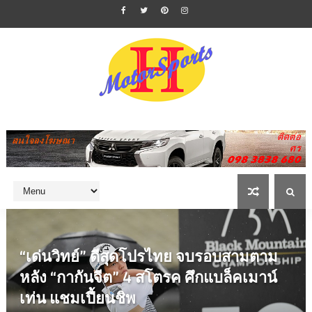
“เด่นวิทย์” ดีสุดโปรไทย จบรอบสามตาม
หลัง “กากันจีต” 4 สโตรค ศึกแบล็คเมาน์
เท่น แชมเปี้ยนชิพ