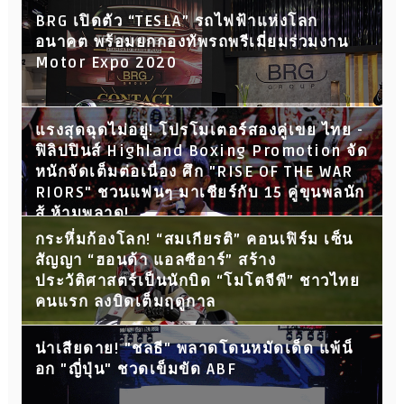
BRG เปิดตัว “TESLA” รถไฟฟ้าแห่งโลก
อนาคต พร้อมยกกองทัพรถพรีเมี่ยมร่วมงาน
Motor Expo 2020
แรงสุดฉุดไม่อยู่! โปรโมเตอร์สองคู่เขย ไทย -
ฟิลิปปินส์ Highland Boxing Promotion จัด
หนักจัดเต็มต่อเนื่อง ศึก "RISE OF THE WAR
RIORS" ชวนแฟนๆ มาเชียร์กับ 15 คู่ขุนพลนัก
สู้ ห้ามพลาด!
กระหึ่มก้องโลก! “สมเกียรติ” คอนเฟิร์ม เซ็น
สัญญา “ฮอนด้า แอลซีอาร์” สร้าง
ประวัติศาสตร์เป็นนักบิด “โมโตจีพี” ชาวไทย
คนแรก ลงบิดเต็มฤดูกาล
น่าเสียดาย! "ชลธี" พลาดโดนหมัดเด็ด แพ้น็
อก "ญี่ปุ่น" ชวดเข็มขัด ABF