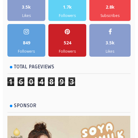
3.5k
1.7k
2.8k
Likes
Followers
Subscribes
849
524
3.5k
Followers
Followers
Likes
TOTAL PAGEVIEWS
1
6
0
4
8
9
3
SPONSOR