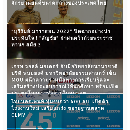
จักรยานยนต์ขนาดกลางของประเทศไทย
“บุรีรัมย์ มาราธอน 2022” ปิดฉากอย่างน่า
ประทับใจ ! “สัญชัย” ฝ่าฝนคว้าถ้วยพระราช
ทานฯ สมัย 3
เกรท วอลล์ มอเตอร์ จับมือวิทยาลัยนานาชาติ
ปรีดี พนมยงค์ มหาวิทยาลัยธรรมศาสตร์ เซ็น
MOU ผนึกความร่วมมือทางการเรียนรู้และ
เสริมสร้างประสบการณ์ให้นักศึกษา พร้อมเปิด
ประตูสู่โลกการทำงานในอนาคต
ไทยนครเพนท์ ทุ่มงบกว่า 400 ลบ. เปิดตัว
โรงงานใหม่ เสริมแกร่ง ขยายฐานตลาด
CLMV