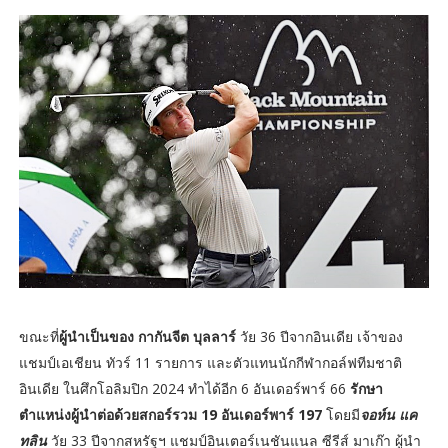
ขณะที่
ผู้นำเป็นของ กากันจีต บุลลาร์
วัย 36 ปีจากอินเดีย เจ้าของ
แชมป์เอเชียน ทัวร์ 11 รายการ และตัวแทนนักกีฬากอล์ฟทีมชาติ
อินเดีย ในศึกโอลิมปิก 2024 ทำได้อีก 6 อันเดอร์พาร์ 66
รักษา
ตำแหน่งผู้นำต่อด้วยสกอร์รวม 19 อันเดอร์พาร์ 197
โดยมี
จอห์น แค
ทลิน
วัย 33 ปีจากสหรัฐฯ แชมป์อินเตอร์เนชันแนล ซีรีส์ มาเก๊า ผู้นำ