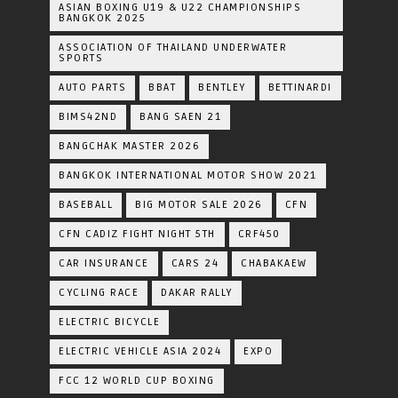
ASIAN BOXING U19 & U22 CHAMPIONSHIPS
BANGKOK 2025
ASSOCIATION OF THAILAND UNDERWATER
SPORTS
AUTO PARTS
BBAT
BENTLEY
BETTINARDI
BIMS42ND
BANG SAEN 21
BANGCHAK MASTER 2026
BANGKOK INTERNATIONAL MOTOR SHOW 2021
BASEBALL
BIG MOTOR SALE 2026
CFN
CFN CADIZ FIGHT NIGHT 5TH
CRF450
CAR INSURANCE
CARS 24
CHABAKAEW
CYCLING RACE
DAKAR RALLY
ELECTRIC BICYCLE
ELECTRIC VEHICLE ASIA 2024
EXPO
FCC 12 WORLD CUP BOXING