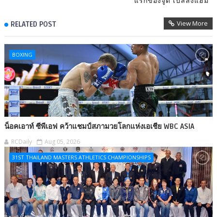
แรกของจูด เบลลิงแฮม
View More
RELATED POST
BOXING
น็อคเอาท์ ซีพีเอฟ คว้าแชมป์สภามวยโลกแห่งเอเชีย WBC ASIA
RCDaily
Aug 05, 2026
31ST THAILAND MASTERS ATHLETICS CHAMPIONSHIPS