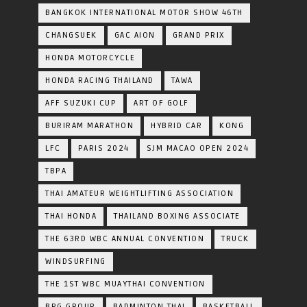
BANGKOK INTERNATIONAL MOTOR SHOW 46TH
CHANGSUEK
GAC AION
GRAND PRIX
HONDA MOTORCYCLE
HONDA RACING THAILAND
TAWA
AFF SUZUKI CUP
ART OF GOLF
BURIRAM MARATHON
HYBRID CAR
KONG
LFC
PARIS 2024
SJM MACAO OPEN 2024
TBPA
THAI AMATEUR WEIGHTLIFTING ASSOCIATION
THAI HONDA
THAILAND BOXING ASSOCIATE
THE 63RD WBC ANNUAL CONVENTION
TRUCK
WINDSURFING
THE 1ST WBC MUAYTHAI CONVENTION
BRG GROUP
BADMINTON THAI
BASKETBALL