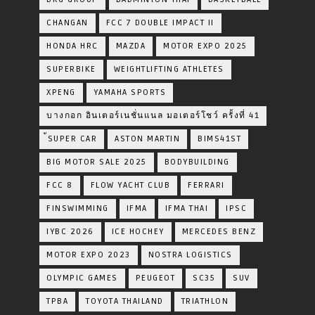
CHANGAN
FCC 7 DOUBLE IMPACT II
HONDA HRC
MAZDA
MOTOR EXPO 2025
SUPERBIKE
WEIGHTLIFTING ATHLETES
XPENG
YAMAHA SPORTS
บางกอก อินเตอร์เนชั่นแนล มอเตอร์โชว์ ครั้งที่ 41
้SUPER CAR
ASTON MARTIN
BIMS41ST
BIG MOTOR SALE 2025
BODYBUILDING
FCC 8
FLOW YACHT CLUB
FERRARI
FINSWIMMING
IFMA
IFMA THAI
IPSC
IYBC 2026
ICE HOCHEY
MERCEDES BENZ
MOTOR EXPO 2023
NOSTRA LOGISTICS
OLYMPIC GAMES
PEUGEOT
SC35
SUV
TPBA
TOYOTA​ THAILAND​
TRIATHLON