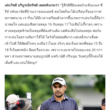
เด่นวิทย์ บริบูรณ์ทรัพย์ เผยหลังเกมว่า
“รู้สึกดีที่อินเตอร์เนชั่นแนล ซี
รีส์ กลับมาจัดที่บ้านเราสองแมทช์ คนไทยก็จะได้เปรียบเรื่องอากาศ
สภาพสนาม เราก็จะได้มีเวลาเตรียมตัวมากขึ้นเกมการเล่นวันนี้ถือว่า
น่าพอใจ แต่แอบเสียดายหลุม 16 กับหลุม 17 ไปเสียโบกี้ง่ายๆ เพราะ
สามหลุมสุดท้ายเป็นหลุมที่ต้องทำแต้ม แต่ดันเสียไปสองหลุม ฟอร์ม
การเล่นโดยรวมถือว่าใช้ได้ ไดร์ฟไม่ค่อยดีมาก แต่เหล็กบางช็อต
เข้าไปดี ก็มีพัตต์ไกลๆ ลงถือว่าโอเค จริงๆ ฝนเริ่มมาตกที่หลุม 15 ถึง
18 ก็เริ่มตกหนัก มีผลเรื่องระยะ เพราะระยะหายไปเยอะเลย 20 กว่า
หลา ส่วนสภาพสนามสมบูรณ์ดี แฟร์เวย์ดี กรีนนุ่ม วันพรุ่งนี้ก็เล่นให้
เต็มที่ และเล่นให้สนุก”