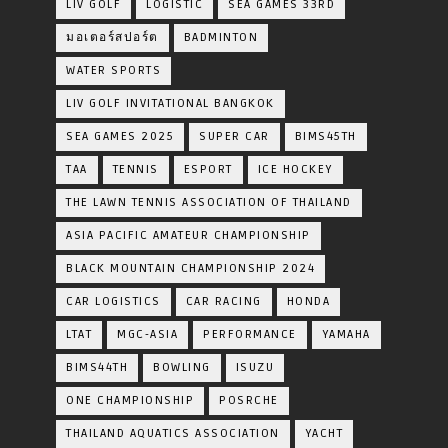
LIV GOLF
LOGISTIC
SEA GAMES 33RD
มอเตอร์สปอร์ต
BADMINTON
WATER SPORTS
LIV GOLF INVITATIONAL BANGKOK
SEA GAMES 2025
SUPER CAR
BIMS45TH
TAA
TENNIS
ESPORT
ICE HOCKEY
THE LAWN TENNIS ASSOCIATION OF THAILAND
ASIA PACIFIC AMATEUR CHAMPIONSHIP
BLACK MOUNTAIN CHAMPIONSHIP 2024
CAR LOGISTICS
CAR RACING
HONDA
LTAT
MGC-ASIA
PERFORMANCE
YAMAHA
BIMS44TH
BOWLING
ISUZU
ONE CHAMPIONSHIP
POSRCHE
THAILAND AQUATICS ASSOCIATION
YACHT