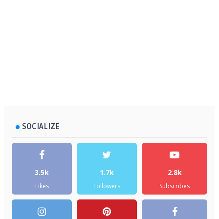
SOCIALIZE
3.5k
1.7k
2.8k
Likes
Followers
Subscribes