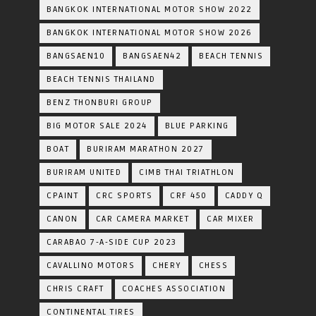
BANGKOK INTERNATIONAL MOTOR SHOW 2022
BANGKOK INTERNATIONAL MOTOR SHOW 2026
BANGSAEN10
BANGSAEN42
BEACH TENNIS
BEACH TENNIS THAILAND
BENZ THONBURI GROUP
BIG MOTOR SALE 2024
BLUE PARKING
BOAT
BURIRAM MARATHON 2027
BURIRAM UNITED
CIMB THAI TRIATHLON
CPAINT
CRC SPORTS
CRF 450
CADDY Q
CANON
CAR CAMERA MARKET
CAR MIXER
CARABAO 7-A-SIDE CUP 2023
CAVALLINO MOTORS
CHERY
CHESS
CHRIS CRAFT
COACHES ASSOCIATION
CONTINENTAL TIRES