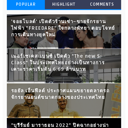
POPULAR
HIGHLIGHT
COMMENTS
'จอยโบลด์' เปิดตัวร้านเช่า–ขายจักรยาน
ไฟฟ้า “FREEDARE” ใจกลางพัทยา ตอบโจทย์
การเดินทางยุคใหม่
เมอร์เซเดส-เบนซ์ เปิดตัว “The new S-
Class” ในประเทศไทยอย่างเป็นทางการ
เคาะราคาเริ่มต้น 6.69 ล้านบาท
รอยัล เอ็นฟีลด์ ประกาศแผนขยายตลาดรถ
จักรยานยนต์ขนาดกลางของประเทศไทย
“บุรีรัมย์ มาราธอน 2022” ปิดฉากอย่างน่า