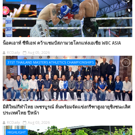
น็อคเอาท์ ซีพีเอฟ คว้าแชมป์สภามวยโลกแห่งเอเชีย WBC ASIA
RCDaily
Aug 05, 2026
31ST THAILAND MASTERS ATHLETICS CHAMPIONSHIPS
มิติใหม่กีฬาไทย เพชรบูรณ์ ลั่นพร้อมจัดแข่งกรีฑาสูงอายุชิงชนะเลิศ
ประเทศไทย ปีหน้า
RCDaily
Aug 03, 2026
HIGHLIGHT