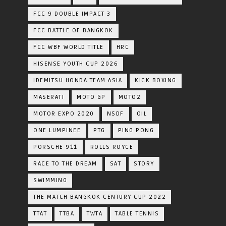
FCC 9 DOUBLE IMPACT 3
FCC BATTLE OF BANGKOK
FCC WBF WORLD TITLE
HRC
HISENSE YOUTH CUP 2026
IDEMITSU HONDA TEAM ASIA
KICK BOXING
MASERATI
MOTO GP
MOTO2
MOTOR EXPO 2020
NSDF
OIL
ONE LUMPINEE
PTG
PING PONG
PORSCHE 911
ROLLS ROYCE
RACE TO THE DREAM
SAT
STORY
SWIMMING
THE MATCH BANGKOK CENTURY CUP 2022
TTAT
TTBA
TWTA
TABLE TENNIS