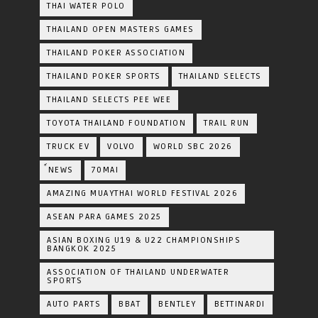
THAI WATER POLO
THAILAND OPEN MASTERS GAMES
THAILAND POKER ASSOCIATION
THAILAND POKER SPORTS
THAILAND SELECTS
THAILAND SELECTS PEE WEE
TOYOTA​ THAILAND​ FOUNDATION
TRAIL RUN
TRUCK EV
VOLVO
WORLD SBC 2026
์NEWS
70MAI
AMAZING MUAYTHAI WORLD FESTIVAL 2026
ASEAN PARA GAMES 2025
ASIAN BOXING U19 & U22 CHAMPIONSHIPS
BANGKOK 2025
ASSOCIATION OF THAILAND UNDERWATER
SPORTS
AUTO PARTS
BBAT
BENTLEY
BETTINARDI