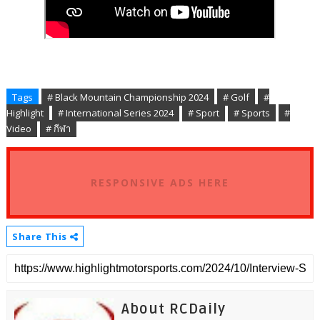
Tags
# Black Mountain Championship 2024
# Golf
#
Highlight
# International Series 2024
# Sport
# Sports
#
Video
# กีฬา
RESPONSIVE ADS HERE
Share This
About RCDaily