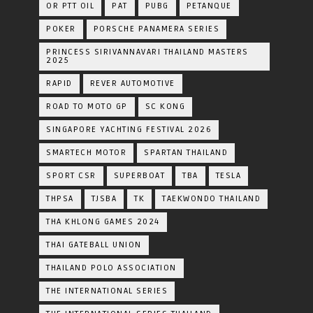
OR PTT OIL
PAT
PUBG
PETANQUE
POKER
PORSCHE PANAMERA SERIES
PRINCESS SIRIVANNAVARI THAILAND MASTERS
2025
RAPID
REVER AUTOMOTIVE
ROAD TO MOTO GP
SC KONG
SINGAPORE YACHTING FESTIVAL 2026
SMARTECH MOTOR
SPARTAN THAILAND
SPORT CSR
SUPERBOAT
TBA
TESLA
THPSA
TJSBA
TK
TAEKWONDO THAILAND
THA KHLONG GAMES 2024
THAI GATEBALL UNION
THAILAND POLO ASSOCIATION
THE INTERNATIONAL SERIES