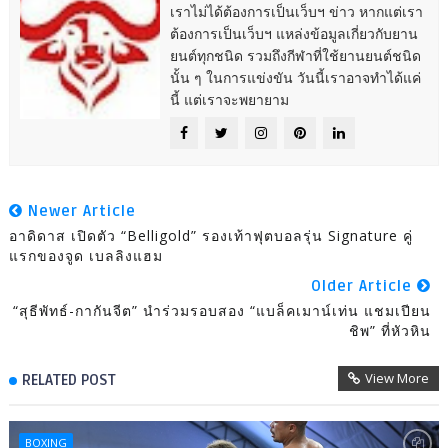
เราไม่ได้ต้องการเป็นเว็บฯ ข่าว หากแต่เรา
ต้องการเป็นเว็บฯ แหล่งข้อมูลเกี่ยวกับยาน
ยนต์ทุกชนิด รวมถึงกีฬาที่ใช้ยานยนต์ชนิด
นั้น ๆ ในการแข่งขัน วันนี้เราอาจทำได้แค่
นี้ แต่เราจะพยายาม
Newer Article
อาดิดาส เปิดตัว “Belligold” รองเท้าฟุตบอลรุ่น Signature คู่
แรกของจูด เบลลิงแฮม
Older Article
“สุธีพัทธ์-กากันจีต” นำร่วมรอบสอง “แบล็คเมาน์เท่น แชมเปียน
ชิพ” ที่หัวหิน
View More
RELATED POST
BOXING