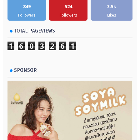
849
524
3.5k
Followers
Followers
Likes
TOTAL PAGEVIEWS
1
6
0
3
2
6
1
SPONSOR