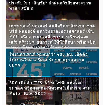
ประทับใจ ! “สัญชัย” ฝ่าฝนคว้าถ้วยพระราช
ทานฯ สมัย 3
เกรท วอลล์ มอเตอร์ จับมือวิทยาลัยนานาชาติ
ปรีดี พนมยงค์ มหาวิทยาลัยธรรมศาสตร์ เซ็น
MOU ผนึกความร่วมมือทางการเรียนรู้และ
เสริมสร้างประสบการณ์ให้นักศึกษา พร้อมเปิด
ประตูสู่โลกการทำงานในอนาคต
ไทยนครเพนท์ ทุ่มงบกว่า 400 ลบ. เปิดตัว
โรงงานใหม่ เสริมแกร่ง ขยายฐานตลาด
CLMV
BRG เปิดตัว “TESLA” รถไฟฟ้าแห่งโลก
อนาคต พร้อมยกกองทัพรถพรีเมี่ยมร่วมงาน
Motor Expo 2020