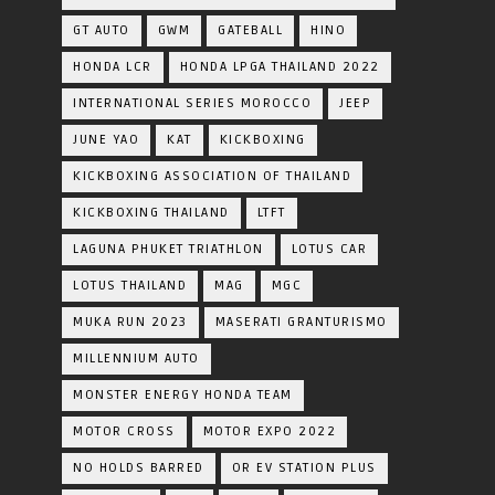
GT AUTO
GWM
GATEBALL
HINO
HONDA LCR
HONDA LPGA THAILAND 2022
INTERNATIONAL SERIES MOROCCO
JEEP
JUNE YAO
KAT
KICKBOXING
KICKBOXING ASSOCIATION OF THAILAND
KICKBOXING THAILAND
LTFT
LAGUNA PHUKET TRIATHLON
LOTUS CAR
LOTUS THAILAND
MAG
MGC
MUKA RUN 2023
MASERATI GRANTURISMO
MILLENNIUM AUTO
MONSTER ENERGY HONDA TEAM
MOTOR CROSS
MOTOR EXPO 2022
NO HOLDS BARRED
OR EV STATION PLUS