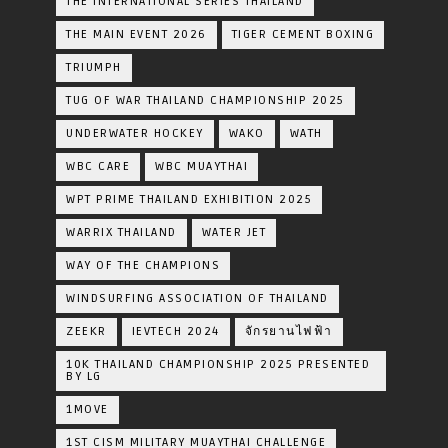
THE INTERNATIONAL SERIES THAILAND
THE MAIN EVENT 2026
TIGER CEMENT BOXING
TRIUMPH
TUG OF WAR THAILAND CHAMPIONSHIP 2025
UNDERWATER HOCKEY
WAKO
WATH
WBC CARE
WBC MUAYTHAI
WPT PRIME THAILAND EXHIBITION 2025
WARRIX THAILAND
WATER JET
WAY OF THE CHAMPIONS
WINDSURFING ASSOCIATION OF THAILAND
ZEEKR
IEVTECH 2024
จักรยานไฟฟ้า
10K THAILAND CHAMPIONSHIP 2025 PRESENTED
BY LG
1MOVE
1ST CISM MILITARY MUAYTHAI CHALLENGE