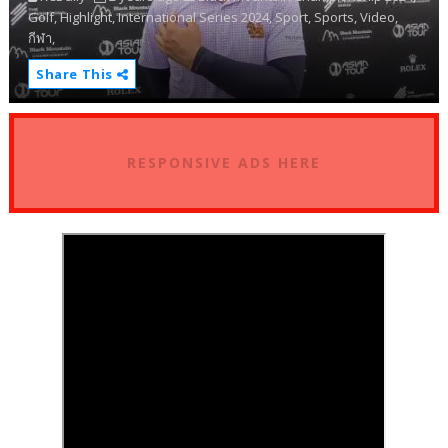
Golf,
Highlight,
International Series 2024,
Sport,
Sports,
Video,
กีฬา,
Share This
RESPONSIVE ADS HERE