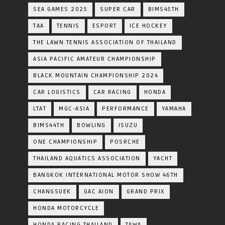
SEA GAMES 2025
SUPER CAR
BIMS45TH
TAA
TENNIS
ESPORT
ICE HOCKEY
THE LAWN TENNIS ASSOCIATION OF THAILAND
ASIA PACIFIC AMATEUR CHAMPIONSHIP
BLACK MOUNTAIN CHAMPIONSHIP 2024
CAR LOGISTICS
CAR RACING
HONDA
LTAT
MGC-ASIA
PERFORMANCE
YAMAHA
BIMS44TH
BOWLING
ISUZU
ONE CHAMPIONSHIP
POSRCHE
THAILAND AQUATICS ASSOCIATION
YACHT
BANGKOK INTERNATIONAL MOTOR SHOW 46TH
CHANGSUEK
GAC AION
GRAND PRIX
HONDA MOTORCYCLE
HONDA RACING THAILAND
TAWA