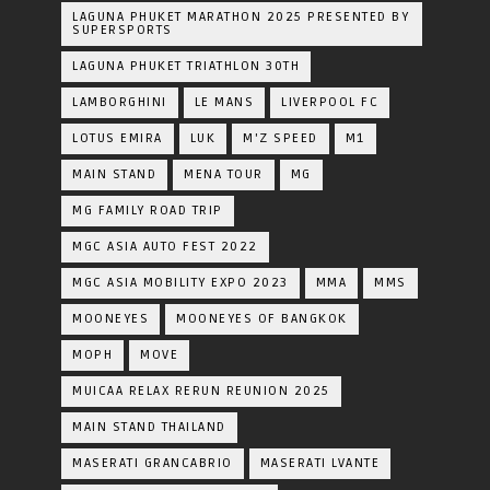
LAGUNA PHUKET MARATHON 2025 PRESENTED BY
SUPERSPORTS
LAGUNA PHUKET TRIATHLON 30TH
LAMBORGHINI
LE MANS
LIVERPOOL FC
LOTUS EMIRA
LUK
M'Z SPEED
M1
MAIN STAND
MENA TOUR
MG
MG FAMILY ROAD TRIP
MGC ASIA AUTO FEST 2022
MGC ASIA MOBILITY EXPO 2023
MMA
MMS
MOONEYES
MOONEYES OF BANGKOK
MOPH
MOVE
MUICAA RELAX RERUN REUNION 2025
MAIN STAND THAILAND
MASERATI GRANCABRIO
MASERATI LVANTE