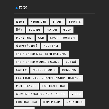
TAGS
NEWS
HIGHLIGHT
SPORT
SPORTS
กีฬา
BOXING
MOTOR
GOLF
MUAY THAI
CAR
SPORT TOURISM
ประชาสัมพันธ์
FOOTBALL
THE FIGHTER NEXT GENERATIONS
THE FIGHTER WORLD BOXING
รถยนต์
CAR EV
MOTORSPORTS
RUNNING
FCC FIGHT CLUB CHAMPIONSHIP THAILAND
MOTORCYCLE
FOOTBALL THAI
WOMENS AMATEUR ASIA PACIFIC
VIDEO
FOOTBAL THAI
HYPER CAR
MARATHON