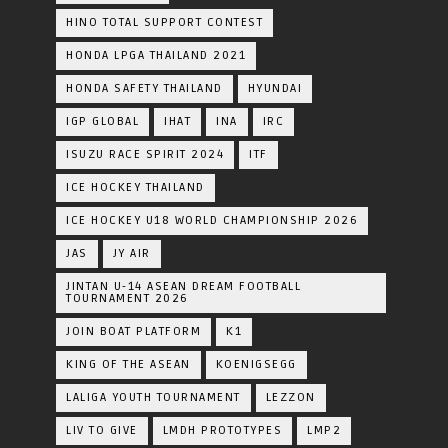
HINO TOTAL SUPPORT CONTEST
HONDA LPGA THAILAND 2021
HONDA SAFETY THAILAND
HYUNDAI
IGP GLOBAL
IHAT
INA
IRC
ISUZU RACE SPIRIT 2024
ITF
ICE HOCKEY THAILAND
ICE HOCKEY U18 WORLD CHAMPIONSHIP 2026
JAS
JY AIR
JINTAN U-14 ASEAN DREAM FOOTBALL
TOURNAMENT 2026
JOIN BOAT PLATFORM
K1
KING OF THE ASEAN
KOENIGSEGG
LALIGA YOUTH TOURNAMENT
LEZZON
LIV TO GIVE
LMDH PROTOTYPES
LMP2