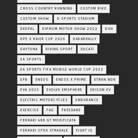
CROSS COUNTRY RUNNING
CUSTOM BIKE
CUSTOM SHOW
D-SPORTS STADIUM
DEEPAL
DIPROM MOTOR SHOW 2022
DOH
DPE X HAIER CUP 2026
DAKARRALLY
DAYTONA
DIVING SPORT
DUCATI
EA SPORTS
EA SPORTS FIFA MOBILE WORLD CUP 2022
EFB
ENEOS
ENEOS X PRIME
ETRAN NDR
EVA 2023
EVOLVE EMSPHERE
EDISON EV
ELECTRIC MOTORCYCLES
ENDURANCE
EXERCISE
FAG
FREEDARE
FERRARI 488 GT MODIFICATA
FERRARI SF90 STRADALE
FIGHT IQ