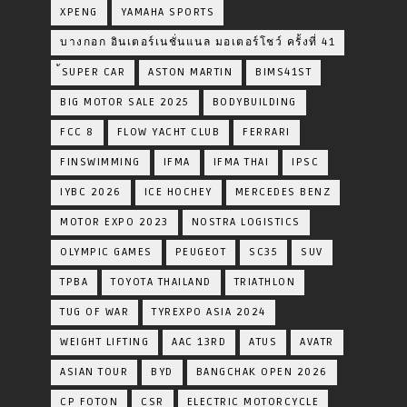
XPENG
YAMAHA SPORTS
บางกอก อินเตอร์เนชั่นแนล มอเตอร์โชว์ ครั้งที่ 41
้SUPER CAR
ASTON MARTIN
BIMS41ST
BIG MOTOR SALE 2025
BODYBUILDING
FCC 8
FLOW YACHT CLUB
FERRARI
FINSWIMMING
IFMA
IFMA THAI
IPSC
IYBC 2026
ICE HOCHEY
MERCEDES BENZ
MOTOR EXPO 2023
NOSTRA LOGISTICS
OLYMPIC GAMES
PEUGEOT
SC35
SUV
TPBA
TOYOTA​ THAILAND​
TRIATHLON
TUG OF WAR
TYREXPO ASIA 2024
WEIGHT LIFTING
AAC 13RD
ATUS
AVATR
ASIAN TOUR
BYD
BANGCHAK OPEN 2026
CP FOTON
CSR
ELECTRIC MOTORCYCLE