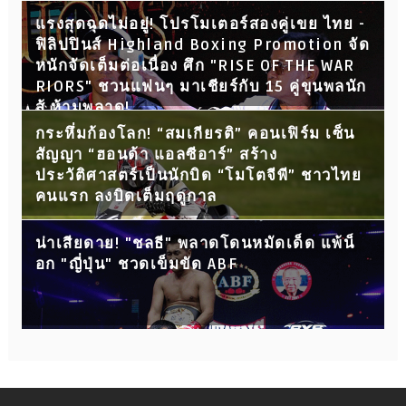
แรงสุดฉุดไม่อยู่! โปรโมเตอร์สองคู่เขย ไทย -
ฟิลิปปินส์ Highland Boxing Promotion จัด
หนักจัดเต็มต่อเนื่อง ศึก "RISE OF THE WAR
RIORS" ชวนแฟนๆ มาเชียร์กับ 15 คู่ขุนพลนัก
สู้ ห้ามพลาด!
กระหึ่มก้องโลก! “สมเกียรติ” คอนเฟิร์ม เซ็น
สัญญา “ฮอนด้า แอลซีอาร์” สร้าง
ประวัติศาสตร์เป็นนักบิด “โมโตจีพี” ชาวไทย
คนแรก ลงบิดเต็มฤดูกาล
น่าเสียดาย! "ชลธี" พลาดโดนหมัดเด็ด แพ้น็
อก "ญี่ปุ่น" ชวดเข็มขัด ABF