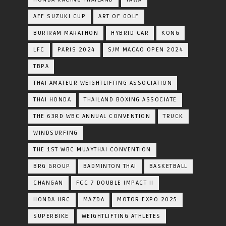
AFF SUZUKI CUP
ART OF GOLF
BURIRAM MARATHON
HYBRID CAR
KONG
LFC
PARIS 2024
SJM MACAO OPEN 2024
TBPA
THAI AMATEUR WEIGHTLIFTING ASSOCIATION
THAI HONDA
THAILAND BOXING ASSOCIATE
THE 63RD WBC ANNUAL CONVENTION
TRUCK
WINDSURFING
THE 1ST WBC MUAYTHAI CONVENTION
BRG GROUP
BADMINTON THAI
BASKETBALL
CHANGAN
FCC 7 DOUBLE IMPACT II
HONDA HRC
MAZDA
MOTOR EXPO 2025
SUPERBIKE
WEIGHTLIFTING ATHLETES