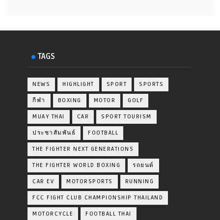
TAGS
NEWS
HIGHLIGHT
SPORT
SPORTS
กีฬา
BOXING
MOTOR
GOLF
MUAY THAI
CAR
SPORT TOURISM
ประชาสัมพันธ์
FOOTBALL
THE FIGHTER NEXT GENERATIONS
THE FIGHTER WORLD BOXING
รถยนต์
CAR EV
MOTORSPORTS
RUNNING
FCC FIGHT CLUB CHAMPIONSHIP THAILAND
MOTORCYCLE
FOOTBALL THAI