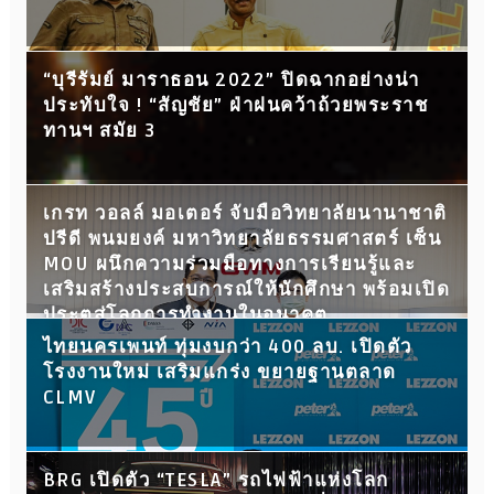
“บุรีรัมย์ มาราธอน 2022” ปิดฉากอย่างน่า
ประทับใจ ! “สัญชัย” ฝ่าฝนคว้าถ้วยพระราช
ทานฯ สมัย 3
เกรท วอลล์ มอเตอร์ จับมือวิทยาลัยนานาชาติ
ปรีดี พนมยงค์ มหาวิทยาลัยธรรมศาสตร์ เซ็น
MOU ผนึกความร่วมมือทางการเรียนรู้และ
เสริมสร้างประสบการณ์ให้นักศึกษา พร้อมเปิด
ประตูสู่โลกการทำงานในอนาคต
ไทยนครเพนท์ ทุ่มงบกว่า 400 ลบ. เปิดตัว
โรงงานใหม่ เสริมแกร่ง ขยายฐานตลาด
CLMV
BRG เปิดตัว “TESLA” รถไฟฟ้าแห่งโลก