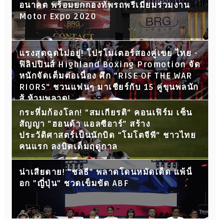
อนาคต พร้อมยกกองทัพรถพรีเมี่ยมร่วมงาน
Motor Expo 2020
แรงสุดฉุดไม่อยู่! โปรโมเตอร์สองคู่เขย ไทย -
ฟิลิปปินส์ Highland Boxing Promotion จัด
หนักจัดเต็มต่อเนื่อง ศึก "RISE OF THE WAR
RIORS" ชวนแฟนๆ มาเชียร์กับ 15 คู่ขุนพลนัก
สู้ ห้ามพลาด!
กระหึ่มก้องโลก! “สมเกียรติ” คอนเฟิร์ม เซ็น
สัญญา “ฮอนด้า แอลซีอาร์” สร้าง
ประวัติศาสตร์เป็นนักบิด “โมโตจีพี” ชาวไทย
คนแรก ลงบิดเต็มฤดูกาล
น่าเสียดาย! "ชลธี" พลาดโดนหมัดเด็ด แพ้น็
อก "ญี่ปุ่น" ชวดเข็มขัด ABF