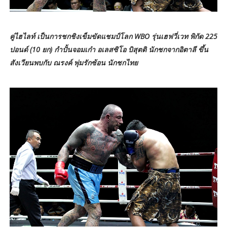
คู่ไฮไลท์ เป็นการชกชิงเข็มขัดแชมป์โลก WBO รุ่นเฮฟวี่เวท พิกัด 225
ปอนด์ (10 ยก) กำปั้นจอมเก๋า อเลสซิโอ บิสุตติ นักชกจากอิตาลี ขึ้น
สังเวียนพบกับ ณรงค์ พุ่มรักซ้อน นักชกไทย