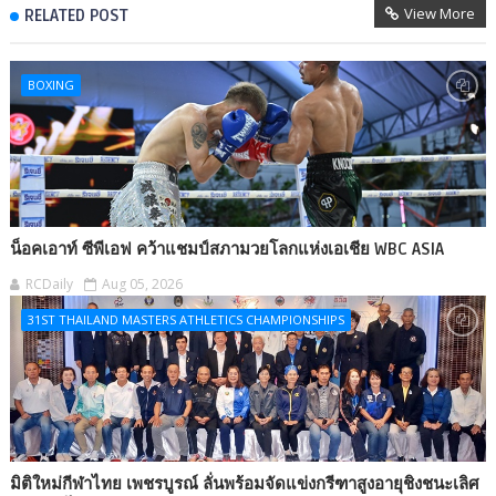
View More
RELATED POST
BOXING
น็อคเอาท์ ซีพีเอฟ คว้าแชมป์สภามวยโลกแห่งเอเชีย WBC ASIA
RCDaily
Aug 05, 2026
31ST THAILAND MASTERS ATHLETICS CHAMPIONSHIPS
มิติใหม่กีฬาไทย เพชรบูรณ์ ลั่นพร้อมจัดแข่งกรีฑาสูงอายุชิงชนะเลิศ