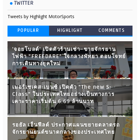
TWITTER
Tweets by Highlight MotorSports
POPULAR
HIGHLIGHT
COMMENTS
'จอยโบลด์' เปิดตัวร้านเช่า–ขายจักรยาน
ไฟฟ้า “FREEDARE” ใจกลางพัทยา ตอบโจทย์
การเดินทางยุคใหม่
เมอร์เซเดส-เบนซ์ เปิดตัว “The new S-
Class” ในประเทศไทยอย่างเป็นทางการ
เคาะราคาเริ่มต้น 6.69 ล้านบาท
รอยัล เอ็นฟีลด์ ประกาศแผนขยายตลาดรถ
จักรยานยนต์ขนาดกลางของประเทศไทย