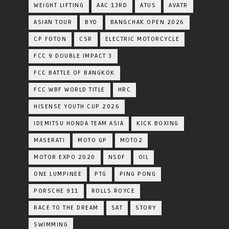
WEIGHT LIFTING
AAC 13RD
ATUS
AVATR
ASIAN TOUR
BYD
BANGCHAK OPEN 2026
CP FOTON
CSR
ELECTRIC MOTORCYCLE
FCC 9 DOUBLE IMPACT 3
FCC BATTLE OF BANGKOK
FCC WBF WORLD TITLE
HRC
HISENSE YOUTH CUP 2026
IDEMITSU HONDA TEAM ASIA
KICK BOXING
MASERATI
MOTO GP
MOTO2
MOTOR EXPO 2020
NSDF
OIL
ONE LUMPINEE
PTG
PING PONG
PORSCHE 911
ROLLS ROYCE
RACE TO THE DREAM
SAT
STORY
SWIMMING