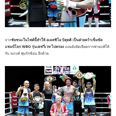
จาก
ชัยชนะในไฟต์นี้ทำให้ อเลสซิโอ บิสุตติ เป็นฝ่ายคว้าเข็มขัด
แชมป์โลก WBO รุ่นเฮฟวี่เวท ไปครอง
แถมยังยัดเยียดการพ่ายแพ้ให้
กับ ณรงค์ พุ่มรักซ้อน อีกด้วย