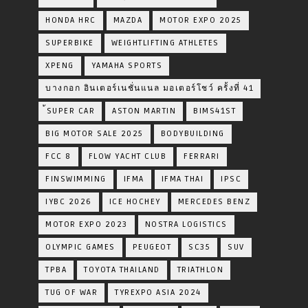
HONDA HRC
MAZDA
MOTOR EXPO 2025
SUPERBIKE
WEIGHTLIFTING ATHLETES
XPENG
YAMAHA SPORTS
บางกอก อินเตอร์เนชั่นแนล มอเตอร์โชว์ ครั้งที่ 41
้SUPER CAR
ASTON MARTIN
BIMS41ST
BIG MOTOR SALE 2025
BODYBUILDING
FCC 8
FLOW YACHT CLUB
FERRARI
FINSWIMMING
IFMA
IFMA THAI
IPSC
IYBC 2026
ICE HOCHEY
MERCEDES BENZ
MOTOR EXPO 2023
NOSTRA LOGISTICS
OLYMPIC GAMES
PEUGEOT
SC35
SUV
TPBA
TOYOTA​ THAILAND​
TRIATHLON
TUG OF WAR
TYREXPO ASIA 2024