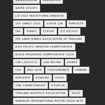
มอเตอร์สปอร์ต
BADMINTON
WATER SPORTS
LIV GOLF INVITATIONAL BANGKOK
SEA GAMES 2025
SUPER CAR
BIMS45TH
TAA
TENNIS
ESPORT
ICE HOCKEY
THE LAWN TENNIS ASSOCIATION OF THAILAND
ASIA PACIFIC AMATEUR CHAMPIONSHIP
BLACK MOUNTAIN CHAMPIONSHIP 2024
CAR LOGISTICS
CAR RACING
HONDA
LTAT
MGC-ASIA
PERFORMANCE
YAMAHA
BIMS44TH
BOWLING
ISUZU
ONE CHAMPIONSHIP
POSRCHE
THAILAND AQUATICS ASSOCIATION
YACHT
BANGKOK INTERNATIONAL MOTOR SHOW 46TH