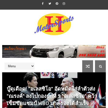
บู๊ดุเดือด! "อเลสซิโอ" อัดหมัดใส่ลำตัวส่ง
"ณรงค์" ลงไปกองยกที่ 5 "อเลสซิโอ" คว้า
เข็มขัดแชมป์ WBO มาครองได้สำเร็จ