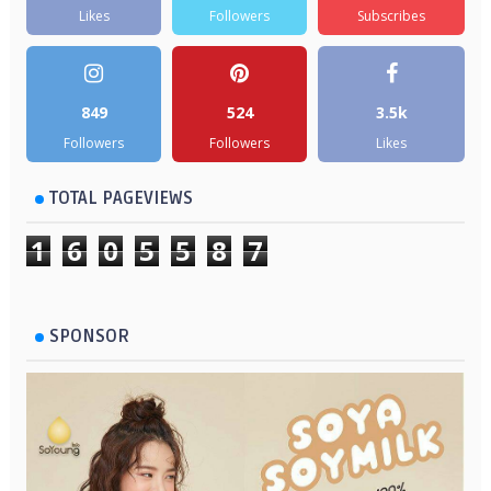
Likes
Followers
Subscribes
849
524
3.5k
Followers
Followers
Likes
TOTAL PAGEVIEWS
1
6
0
5
5
8
7
SPONSOR