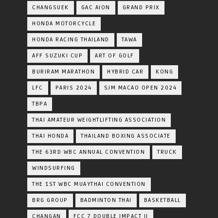
CHANGSUEK
GAC AION
GRAND PRIX
HONDA MOTORCYCLE
HONDA RACING THAILAND
TAWA
AFF SUZUKI CUP
ART OF GOLF
BURIRAM MARATHON
HYBRID CAR
KONG
LFC
PARIS 2024
SJM MACAO OPEN 2024
TBPA
THAI AMATEUR WEIGHTLIFTING ASSOCIATION
THAI HONDA
THAILAND BOXING ASSOCIATE
THE 63RD WBC ANNUAL CONVENTION
TRUCK
WINDSURFING
THE 1ST WBC MUAYTHAI CONVENTION
BRG GROUP
BADMINTON THAI
BASKETBALL
CHANGAN
FCC 7 DOUBLE IMPACT II