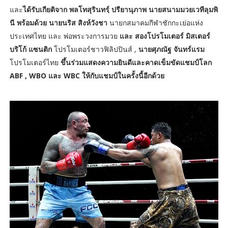
และ
ได้รับเกียติจาก พลโทสุรินทรฺ์ ปรียานุภาพ นายสนามมวยเวทีลุมพิ
นี พร้อมด้วย นายนริส สิงห์วังชา
นายกสมาคมกีฬาชักกะเย่อแห่ง
ประเทศไทย และ พ่อพระวงการมวย
และ สองโปรโมเตอร์ มิสเตอร์
บริโก้ แซนติก
โปรโมเตอร์ชาวฟิลิปปินส์ ,
นายศุภณัฐ จันทร์แรม
โปรโมเตอร์ไทย
ขึ้นร่วมแสดงความยินดีและคาดเข็มขัดแชมป์โลก
ABF , WBO และ WBC ให้กับแชมป์ในครั้งนี้อีกด้วย