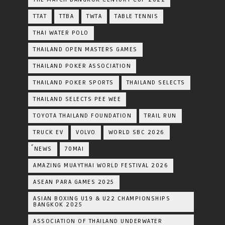
TTAT
TTBA
TWTA
TABLE TENNIS
THAI WATER POLO
THAILAND OPEN MASTERS GAMES
THAILAND POKER ASSOCIATION
THAILAND POKER SPORTS
THAILAND SELECTS
THAILAND SELECTS PEE WEE
TOYOTA​ THAILAND​ FOUNDATION
TRAIL RUN
TRUCK EV
VOLVO
WORLD SBC 2026
์NEWS
70MAI
AMAZING MUAYTHAI WORLD FESTIVAL 2026
ASEAN PARA GAMES 2025
ASIAN BOXING U19 & U22 CHAMPIONSHIPS
BANGKOK 2025
ASSOCIATION OF THAILAND UNDERWATER