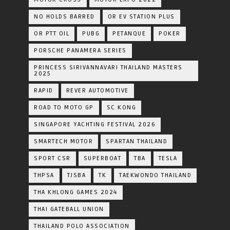
NO HOLDS BARRED
OR EV STATION PLUS
OR PTT OIL
PUBG
PETANQUE
POKER
PORSCHE PANAMERA SERIES
PRINCESS SIRIVANNAVARI THAILAND MASTERS
2025
RAPID
REVER AUTOMOTIVE
ROAD TO MOTO GP
SC KONG
SINGAPORE YACHTING FESTIVAL 2026
SMARTECH MOTOR
SPARTAN THAILAND
SPORT CSR
SUPERBOAT
TBA
TESLA
THPSA
TJSBA
TK
TAEKWONDO THAILAND
THA KHLONG GAMES 2024
THAI GATEBALL UNION
THAILAND POLO ASSOCIATION