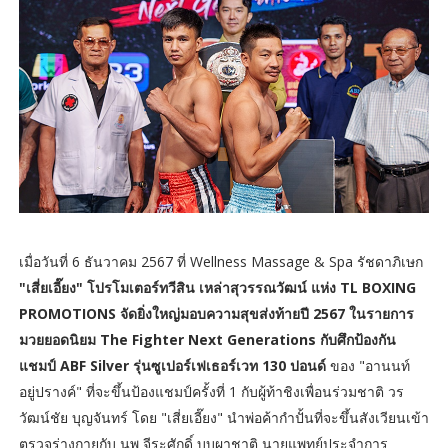
เมื่อวันที่ 6 ธันวาคม 2567 ที่ Wellness Massage & Spa รัชดาภิเษก
"เสี่ยเอี๊ยง" โปรโมเตอร์ทวีสิน เหล่าสุวรรณวัฒน์ แห่ง TL BOXING
PROMOTIONS จัดยิ่งใหญ่มอบความสุขส่งท้ายปี 2567 ในรายการ
มวยยอดนิยม The Fighter Next Generations กับศึกป้องกัน
แชมป์ ABF Silver รุ่นซูเปอร์เฟเธอร์เวท 130 ปอนด์
ของ "อานนท์
อยู่ปรางค์" ที่จะขึ้นป้องแชมป์ครั้งที่ 1 กับผู้ท้าชิงเพื่อนร่วมชาติ วร
วัฒน์ชัย บุญจันทร์ โดย "เสี่ยเอี๊ยง" นำพ่อค้ากำปั้นที่จะขึ้นสังเวียนเข้า
ตรวจร่างกายกับ นพ จีระศักดิ์ บุบผาชาติ นายแพทย์ประจำการ