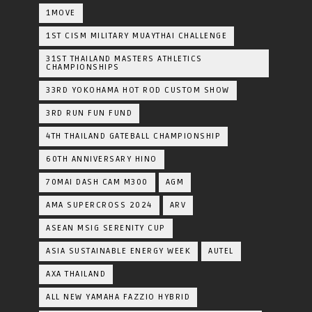
1MOVE
1ST CISM MILITARY MUAYTHAI CHALLENGE
31ST THAILAND MASTERS ATHLETICS
CHAMPIONSHIPS
33RD YOKOHAMA HOT ROD CUSTOM SHOW
3RD RUN FUN FUND
4TH THAILAND GATEBALL CHAMPIONSHIP
60TH ANNIVERSARY HINO
70MAI DASH CAM M300
AGM
AMA SUPERCROSS 2024
ARV
ASEAN MSIG SERENITY CUP
ASIA SUSTAINABLE ENERGY WEEK
AUTEL
AXA THAILAND
ALL NEW YAMAHA FAZZIO HYBRID