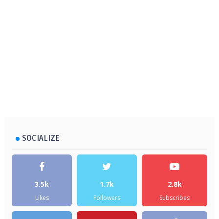
SOCIALIZE
3.5k
1.7k
2.8k
Likes
Followers
Subscribes