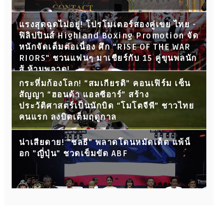
แรงสุดฉุดไม่อยู่! โปรโมเตอร์สองคู่เขย ไทย -
ฟิลิปปินส์ Highland Boxing Promotion จัด
หนักจัดเต็มต่อเนื่อง ศึก "RISE OF THE WAR
RIORS" ชวนแฟนๆ มาเชียร์กับ 15 คู่ขุนพลนัก
สู้ ห้ามพลาด!
กระหึ่มก้องโลก! “สมเกียรติ” คอนเฟิร์ม เซ็น
สัญญา “ฮอนด้า แอลซีอาร์” สร้าง
ประวัติศาสตร์เป็นนักบิด “โมโตจีพี” ชาวไทย
คนแรก ลงบิดเต็มฤดูกาล
น่าเสียดาย! "ชลธี" พลาดโดนหมัดเด็ด แพ้น็
อก "ญี่ปุ่น" ชวดเข็มขัด ABF