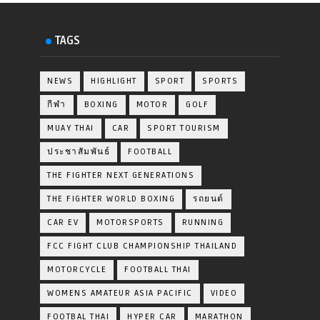
TAGS
NEWS
HIGHLIGHT
SPORT
SPORTS
กีฬา
BOXING
MOTOR
GOLF
MUAY THAI
CAR
SPORT TOURISM
ประชาสัมพันธ์
FOOTBALL
THE FIGHTER NEXT GENERATIONS
THE FIGHTER WORLD BOXING
รถยนต์
CAR EV
MOTORSPORTS
RUNNING
FCC FIGHT CLUB CHAMPIONSHIP THAILAND
MOTORCYCLE
FOOTBALL THAI
WOMENS AMATEUR ASIA PACIFIC
VIDEO
FOOTBAL THAI
HYPER CAR
MARATHON