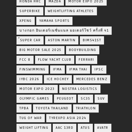
HONDA HRC
MAZDA
MOTOR EXPO 2025
SUPERBIKE
WEIGHTLIFTING ATHLETES
XPENG
YAMAHA SPORTS
บางกอก อินเตอร์เนชั่นแนล มอเตอร์โชว์ ครั้งที่ 41
้SUPER CAR
ASTON MARTIN
BIMS41ST
BIG MOTOR SALE 2025
BODYBUILDING
FCC 8
FLOW YACHT CLUB
FERRARI
FINSWIMMING
IFMA
IFMA THAI
IPSC
IYBC 2026
ICE HOCHEY
MERCEDES BENZ
MOTOR EXPO 2023
NOSTRA LOGISTICS
OLYMPIC GAMES
PEUGEOT
SC35
SUV
TPBA
TOYOTA​ THAILAND​
TRIATHLON
TUG OF WAR
TYREXPO ASIA 2024
WEIGHT LIFTING
AAC 13RD
ATUS
AVATR