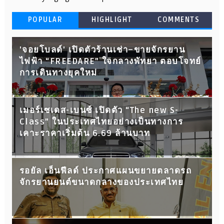
POPULAR
HIGHLIGHT
COMMENTS
'จอยโบลด์' เปิดตัวร้านเช่า–ขายจักรยาน
ไฟฟ้า “FREEDARE” ใจกลางพัทยา ตอบโจทย์
การเดินทางยุคใหม่
เมอร์เซเดส-เบนซ์ เปิดตัว “The new S-
Class” ในประเทศไทยอย่างเป็นทางการ
เคาะราคาเริ่มต้น 6.69 ล้านบาท
รอยัล เอ็นฟีลด์ ประกาศแผนขยายตลาดรถ
จักรยานยนต์ขนาดกลางของประเทศไทย