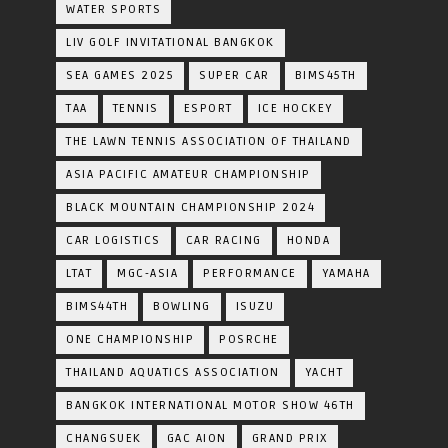
WATER SPORTS
LIV GOLF INVITATIONAL BANGKOK
SEA GAMES 2025
SUPER CAR
BIMS45TH
TAA
TENNIS
ESPORT
ICE HOCKEY
THE LAWN TENNIS ASSOCIATION OF THAILAND
ASIA PACIFIC AMATEUR CHAMPIONSHIP
BLACK MOUNTAIN CHAMPIONSHIP 2024
CAR LOGISTICS
CAR RACING
HONDA
LTAT
MGC-ASIA
PERFORMANCE
YAMAHA
BIMS44TH
BOWLING
ISUZU
ONE CHAMPIONSHIP
POSRCHE
THAILAND AQUATICS ASSOCIATION
YACHT
BANGKOK INTERNATIONAL MOTOR SHOW 46TH
CHANGSUEK
GAC AION
GRAND PRIX