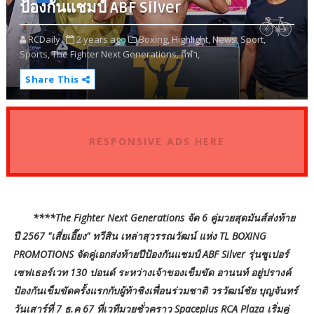
ป้องกันแชมป์ ABF Silver
RCDaily
2 years ago
Boxing,
Highlight,
News,
Sport,
Sports,
The Fighter Next Generations,
กีฬา,
Share This
RESPONSIVE ADS HERE
****The Fighter Next Generations จัด 6 คู่มวยสุดมันส์ส่งท้าย
ปี 2567 "เสี่ยเอี๊ยง" ทวีสิน เหล่าสุวรรณวัฒน์ แห่ง TL BOXING
PROMOTIONS จัดคู่เอกส่งท้ายปีป้องกันแชมป์ ABF Silver รุ่นซูเปอร์
เซฟเธอร์เวท 130 ปอนด์ ระหว่างเจ้าของเข็มขัด อานนท์ อยู่ปรางค์
ป้องกันเข็มขัดครั้งแรกกับผู้ท้าชิงเพื่อนร่วมชาติ วรวัฒน์ชัย บุญจันทร์
วันเสาร์ที่ 7 ธ.ค 67 ที่เวทีมวยชั่วคราว Spaceplus RCA Plaza เริ่มคู่