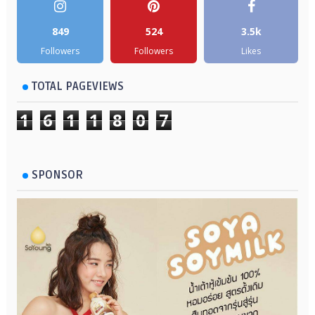
849
524
3.5k
Followers
Followers
Likes
TOTAL PAGEVIEWS
1
6
1
1
8
0
7
SPONSOR