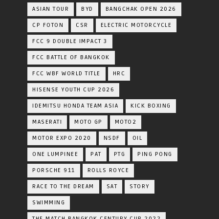
ASIAN TOUR
BYD
BANGCHAK OPEN 2026
CP FOTON
CSR
ELECTRIC MOTORCYCLE
FCC 9 DOUBLE IMPACT 3
FCC BATTLE OF BANGKOK
FCC WBF WORLD TITLE
HRC
HISENSE YOUTH CUP 2026
IDEMITSU HONDA TEAM ASIA
KICK BOXING
MASERATI
MOTO GP
MOTO2
MOTOR EXPO 2020
NSDF
OIL
ONE LUMPINEE
PAT
PTG
PING PONG
PORSCHE 911
ROLLS ROYCE
RACE TO THE DREAM
SAT
STORY
SWIMMING
THE MATCH BANGKOK CENTURY CUP 2022