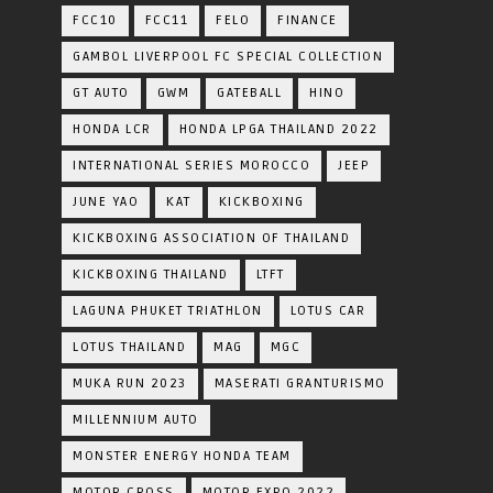
FCC10
FCC11
FELO
FINANCE
GAMBOL LIVERPOOL FC SPECIAL COLLECTION
GT AUTO
GWM
GATEBALL
HINO
HONDA LCR
HONDA LPGA THAILAND 2022
INTERNATIONAL SERIES MOROCCO
JEEP
JUNE YAO
KAT
KICKBOXING
KICKBOXING ASSOCIATION OF THAILAND
KICKBOXING THAILAND
LTFT
LAGUNA PHUKET TRIATHLON
LOTUS CAR
LOTUS THAILAND
MAG
MGC
MUKA RUN 2023
MASERATI GRANTURISMO
MILLENNIUM AUTO
MONSTER ENERGY HONDA TEAM
MOTOR CROSS
MOTOR EXPO 2022