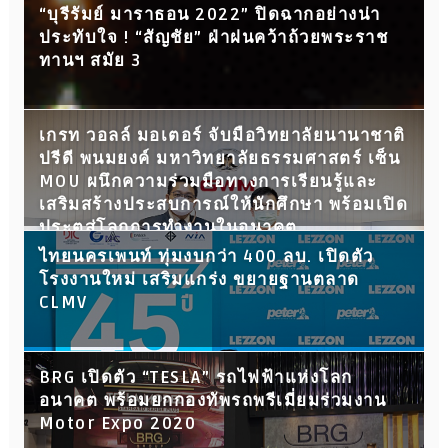
“บุรีรัมย์ มาราธอน 2022” ปิดฉากอย่างน่า
ประทับใจ ! “สัญชัย” ฝ่าฝนคว้าถ้วยพระราช
ทานฯ สมัย 3
เกรท วอลล์ มอเตอร์ จับมือวิทยาลัยนานาชาติ
ปรีดี พนมยงค์ มหาวิทยาลัยธรรมศาสตร์ เซ็น
MOU ผนึกความร่วมมือทางการเรียนรู้และ
เสริมสร้างประสบการณ์ให้นักศึกษา พร้อมเปิด
ประตูสู่โลกการทำงานในอนาคต
ไทยนครเพนท์ ทุ่มงบกว่า 400 ลบ. เปิดตัว
โรงงานใหม่ เสริมแกร่ง ขยายฐานตลาด
CLMV
BRG เปิดตัว “TESLA” รถไฟฟ้าแห่งโลก
อนาคต พร้อมยกกองทัพรถพรีเมี่ยมร่วมงาน
Motor Expo 2020