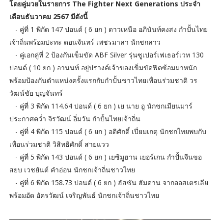
โดยคู่มวยในรายการ The Fighter Next Generations ประจำ
เดือนธันวาคม 2567 มีดังนี้
- คู่ที่ 1 พิกัด 147 ปอนด์ ( 6 ยก ) ดาวเหนือ อภินันท์คงสง กำปั้นไทย
เจ้าถิ่นพร้อมปะทะ ดอนจันทร์ เพชรมาลา นักชกลาว
- คู่เอกคู่ที่ 2 ป้องกันเข็มขัด ABF Silver รุ่นซูเปอร์เฟเธอร์เวท 130
ปอนด์ ( 10 ยก ) อานนท์ อยู่ปรางค์เจ้าของเข็มขัดฟิตซ้อมมาหนัก
พร้อมป้องกันตำแหน่งครั้งแรกกับกำปั้นชาวไทยเพื่อนร่วมชาติ วร
วัฒน์ชัย บุญจันทร์
- คู่ที่ 3 พิกัด 114.64 ปอนด์ ( 6 ยก ) เย นาย อู นักชกเมียนมาร์
ประกาศคว่ำ จิรวัฒน์ อิ่มวัน กำปั้นไทยเจ้าถิ่น
- คู่ที่ 4 พิกัด 115 ปอนด์ ( 6 ยก ) อดิศักดิ์ เปี่ยมเกตุ นักชกไทยพบกับ
เพื่อนร่วมชาติ วิสิทธิศักดิ์ สายแวว
- คู่ที่ 5 พิกัด 143 ปอนด์ ( 6 ยก ) เยซิมูฮาน เยอร์เกน กำปั้นจีนขอ
สยบ เวชยันต์ คำอ่อน นักชกเจ้าถิ่นชาวไทย
- คู่ที่ 6 พิกัด 158.73 ปอนด์ ( 6 ยก ) ฮัสซัน ฮัมดาน จากออสเตรเลีย
พร้อมอัด อัครวัฒน์ เจริญพันธ์ นักชกเจ้าถิ่นชาวไทย