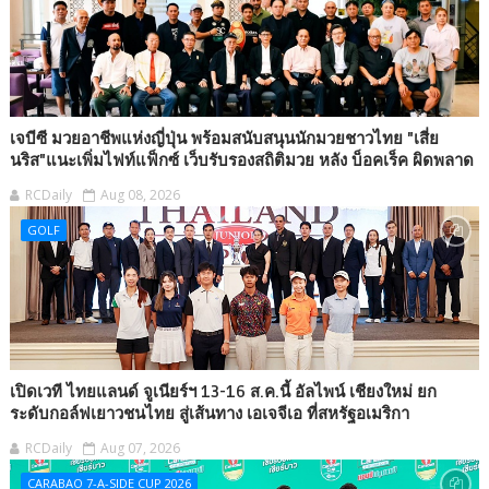
เจบีซี มวยอาชีพแห่งญี่ปุ่น พร้อมสนับสนุนนักมวยชาวไทย "เสี่ย
นริส"แนะเพิ่มไฟท์แฟ็กซ์ เว็บรับรองสถิติมวย หลัง บ็อคเร็ค ผิดพลาด
RCDaily
Aug 08, 2026
GOLF
เปิดเวที ไทยแลนด์ จูเนียร์ฯ 13-16 ส.ค.นี้ อัลไพน์ เชียงใหม่ ยก
ระดับกอล์ฟเยาวชนไทย สู่เส้นทาง เอเจจีเอ ที่สหรัฐอเมริกา
RCDaily
Aug 07, 2026
CARABAO 7-A-SIDE CUP 2026