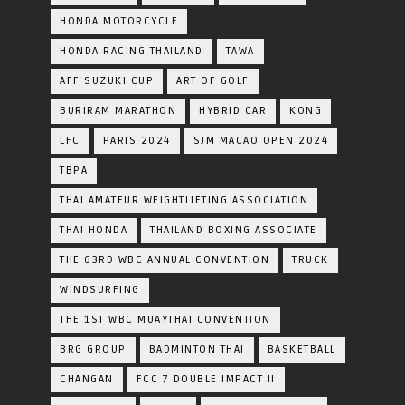
HONDA MOTORCYCLE
HONDA RACING THAILAND
TAWA
AFF SUZUKI CUP
ART OF GOLF
BURIRAM MARATHON
HYBRID CAR
KONG
LFC
PARIS 2024
SJM MACAO OPEN 2024
TBPA
THAI AMATEUR WEIGHTLIFTING ASSOCIATION
THAI HONDA
THAILAND BOXING ASSOCIATE
THE 63RD WBC ANNUAL CONVENTION
TRUCK
WINDSURFING
THE 1ST WBC MUAYTHAI CONVENTION
BRG GROUP
BADMINTON THAI
BASKETBALL
CHANGAN
FCC 7 DOUBLE IMPACT II