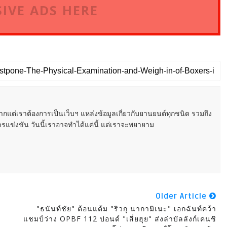
IVE ADS HERE
หากแต่เราต้องการเป็นเว็บฯ แหล่งข้อมูลเกี่ยวกับยานยนต์ทุกชนิด รวมถึง
ารแข่งขัน วันนี้เราอาจทำได้แค่นี้ แต่เราจะพยายาม
Older Article
"ธนันท์ชัย" ต้อนแต้ม "ริวกุ นากามิเนะ" เอกฉันท์คว้า
แชมป์ว่าง OPBF 112 ปอนด์ "เสี่ยฮุย" ส่งล่าบัลลังก์เคนชิ