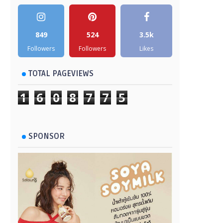
849
524
3.5k
Followers
Followers
Likes
TOTAL PAGEVIEWS
1
6
0
8
7
7
5
SPONSOR