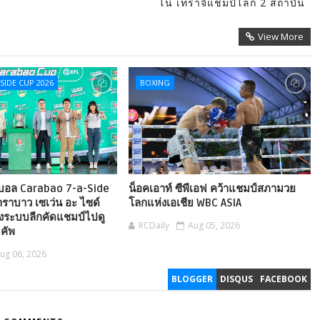
โน่ เทราจิแชมป์โลก 2 สถาบัน
View More
SIDE CUP 2026
BOXING
 บอล Carabao 7-a-Side
น็อคเอาท์ ซีพีเอฟ คว้าแชมป์สภามวย
ราบาว เซเว่น อะ ไซด์
โลกแห่งเอเชีย WBC ASIA
่งระบบลีกคัดแชมป์ไปดู
RCDaily
Aug 05, 2026
คัพ
ug 06, 2026
BLOGGER
DISQUS
FACEBOOK