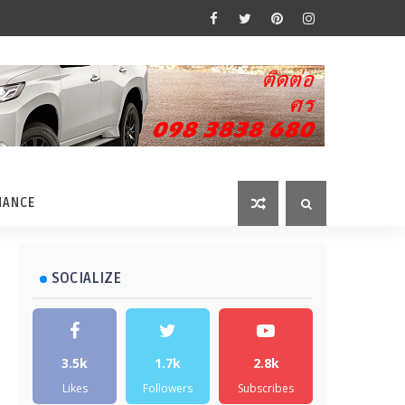
MANCE
SOCIALIZE
3.5k
1.7k
2.8k
Likes
Followers
Subscribes