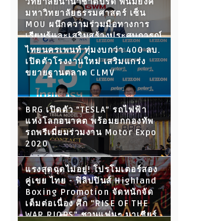
วิทยาลัยนานาชาติปรีดี พนมยงค์
มหาวิทยาลัยธรรมศาสตร์ เซ็น
MOU ผนึกความร่วมมือทางการ
เรียนรู้และเสริมสร้างประสบการณ์
ให้นักศึกษา พร้อมเปิดประตูสู่โลก
ไทยนครเพนท์ ทุ่มงบกว่า 400 ลบ.
การทำงานในอนาคต
เปิดตัวโรงงานใหม่ เสริมแกร่ง
ขยายฐานตลาด CLMV
BRG เปิดตัว “TESLA” รถไฟฟ้า
แห่งโลกอนาคต พร้อมยกกองทัพ
รถพรีเมี่ยมร่วมงาน Motor Expo
2020
แรงสุดฉุดไม่อยู่! โปรโมเตอร์สอง
คู่เขย ไทย - ฟิลิปปินส์ Highland
Boxing Promotion จัดหนักจัด
เต็มต่อเนื่อง ศึก "RISE OF THE
WAR RIORS" ชวนแฟนๆ มาเชียร์