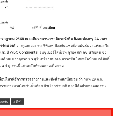
30 กรกฎาคม 2568 ณ เวทีมวยนานาชาติมวยรังสิต ยิงสดช่องทรู 24 เวลา
ิรรัตนวงศ์
วางคู่เอก ออกรบ ซีพีเอฟ ป้องกันแชมป์สหพันธ์มวยแห่งเอเซีย
ชมป์ WBC Continental รุ่นซูเปอร์ไลท์เวท คู่รอง กิติเดช หิรัญสุข ชิง
์ พบ แววลูกรัก ร.ร.สุรินทร์ราชมงคล,อรรถชัย ไทยพยัคฆ์ พบ อดิศักดิ์
หมด 4 คู่ งานนี้แฟนคลับห้ามพลาดเด็ดขาด
คลื่อนไหวพิธีการตรวจร่างกายและชั่งน้ำหนักนักมวย ว่า
วันที่ 29 ก.ค.
จากรายการมวยไทยวันนั้นต้องเข้าเร็วกซ่าปกติ สถานีติดถ่ายทอดสดงาน
ports
# กีฬา