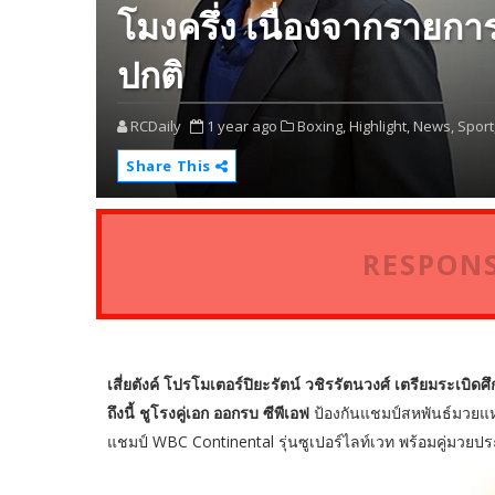
โมงครึ่ง เนื่องจากรายการ
ปกติ
RCDaily
1 year ago
Boxing,
Highlight,
News,
Sport
Share This
RESPONS
เสี่ยตังค์ โปรโมเตอร์ปิยะรัตน์ วชิรรัตนวงศ์ เตรียมระเบิดศ
ถึงนี้ ชูโรงคู่เอก ออกรบ ซีพีเอฟ
ป้องกันแชมป์สหพันธ์มวยแห่
แชมป์ WBC Continental รุ่นซูเปอร์ไลท์เวท พร้อมคู่มวยปร