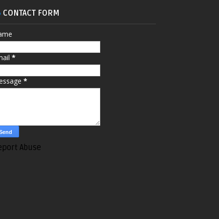
CONTACT FORM
ame
mail
*
essage
*
eport Abuse