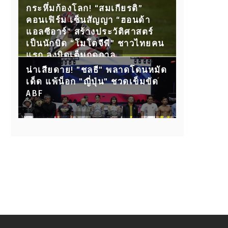
กับ 15 คู่ขุนพลนักสู้ ห้ามพลาด!
กระหึ่มก้องโลก! “สมเกียรติ”
คอนเฟิร์ม เซ็นสัญญา “ฮอนด้า
แอลซีอาร์” สร้างประวัติศาสตร์
เป็นนักบิด “โมโตจีพี” ชาวไทยคน
แรก ลงบิดเต็มฤดูกาล
น่าเสียดาย! "ชลธี" พลาดโดนหมัด
เด็ด แพ้น็อก "ญี่ปุ่น" ชวดเข็มขัด
ABF