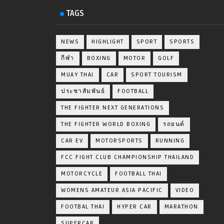
TAGS
NEWS
HIGHLIGHT
SPORT
SPORTS
กีฬา
BOXING
MOTOR
GOLF
MUAY THAI
CAR
SPORT TOURISM
ประชาสัมพันธ์
FOOTBALL
THE FIGHTER NEXT GENERATIONS
THE FIGHTER WORLD BOXING
รถยนต์
CAR EV
MOTORSPORTS
RUNNING
FCC FIGHT CLUB CHAMPIONSHIP THAILAND
MOTORCYCLE
FOOTBALL THAI
WOMENS AMATEUR ASIA PACIFIC
VIDEO
FOOTBAL THAI
HYPER CAR
MARATHON
SUPERCAR