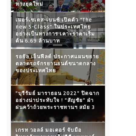
ทางยุคใหม่
เมอร์เซเดส-เบนซ์ เปิดตัว “The
new S-Class” ในประเทศไทย
อย่างเป็นทางการ เคาะราคาเริ่ม
ต้น 6.69 ล้านบาท
รอยัล เอ็นฟีลด์ ประกาศแผนขยาย
ตลาดรถจักรยานยนต์ขนาดกลาง
ของประเทศไทย
“บุรีรัมย์ มาราธอน 2022” ปิดฉาก
อย่างน่าประทับใจ ! “สัญชัย” ฝ่า
ฝนคว้าถ้วยพระราชทานฯ สมัย 3
เกรท วอลล์ มอเตอร์ จับมือ