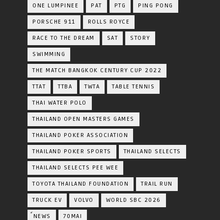
ONE LUMPINEE
PAT
PTG
PING PONG
PORSCHE 911
ROLLS ROYCE
RACE TO THE DREAM
SAT
STORY
SWIMMING
THE MATCH BANGKOK CENTURY CUP 2022
TTAT
TTBA
TWTA
TABLE TENNIS
THAI WATER POLO
THAILAND OPEN MASTERS GAMES
THAILAND POKER ASSOCIATION
THAILAND POKER SPORTS
THAILAND SELECTS
THAILAND SELECTS PEE WEE
TOYOTA​ THAILAND​ FOUNDATION
TRAIL RUN
TRUCK EV
VOLVO
WORLD SBC 2026
์NEWS
70MAI