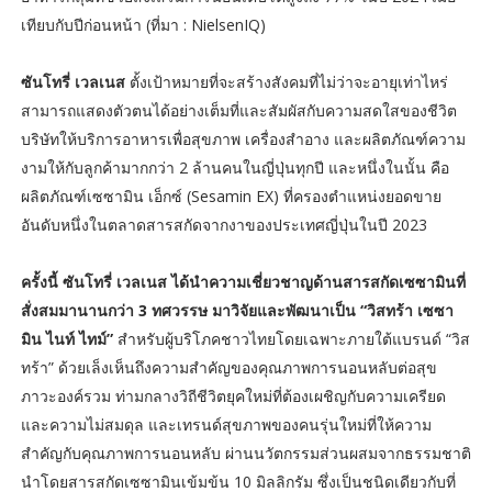
เทียบกับปีก่อนหน้า (ที่มา : NielsenIQ)
ซันโทรี่ เวลเนส
ตั้งเป้าหมายที่จะสร้างสังคมที่ไม่ว่าจะอายุเท่าไหร่
สามารถแสดงตัวตนได้อย่างเต็มที่และสัมผัสกับความสดใสของชีวิต
บริษัทให้บริการอาหารเพื่อสุขภาพ เครื่องสำอาง และผลิตภัณฑ์ความ
งามให้กับลูกค้ามากกว่า 2 ล้านคนในญี่ปุ่นทุกปี และหนึ่งในนั้น คือ
ผลิตภัณฑ์เซซามิน เอ็กซ์ (Sesamin EX) ที่ครองตำแหน่งยอดขาย
อันดับหนึ่งในตลาดสารสกัดจากงาของประเทศญี่ปุ่นในปี 2023
ครั้งนี้ ซันโทรี่ เวลเนส ได้นำความเชี่ยวชาญด้านสารสกัดเซซามินที่
สั่งสมมานานกว่า 3 ทศวรรษ มาวิจัยและพัฒนาเป็น “วิสทร้า เซซา
มิน ไนท์ ไทม์”
สำหรับผู้บริโภคชาวไทยโดยเฉพาะภายใต้แบรนด์ “วิส
ทร้า” ด้วยเล็งเห็นถึงความสำคัญของคุณภาพการนอนหลับต่อสุข
ภาวะองค์รวม ท่ามกลางวิถีชีวิตยุคใหม่ที่ต้องเผชิญกับความเครียด
และความไม่สมดุล และเทรนด์สุขภาพของคนรุ่นใหม่ที่ให้ความ
สำคัญกับคุณภาพการนอนหลับ ผ่านนวัตกรรมส่วนผสมจากธรรมชาติ
นำโดยสารสกัดเซซามินเข้มข้น 10 มิลลิกรัม ซึ่งเป็นชนิดเดียวกับที่