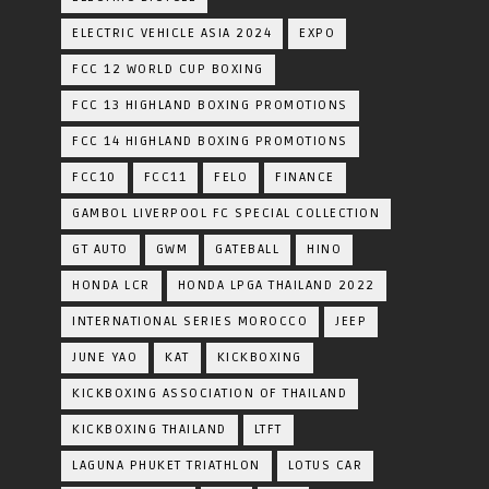
ELECTRIC VEHICLE ASIA 2024
EXPO
FCC 12 WORLD CUP BOXING
FCC 13 HIGHLAND BOXING PROMOTIONS
FCC 14 HIGHLAND BOXING PROMOTIONS
FCC10
FCC11
FELO
FINANCE
GAMBOL LIVERPOOL FC SPECIAL COLLECTION
GT AUTO
GWM
GATEBALL
HINO
HONDA LCR
HONDA LPGA THAILAND 2022
INTERNATIONAL SERIES MOROCCO
JEEP
JUNE YAO
KAT
KICKBOXING
KICKBOXING ASSOCIATION OF THAILAND
KICKBOXING THAILAND
LTFT
LAGUNA PHUKET TRIATHLON
LOTUS CAR