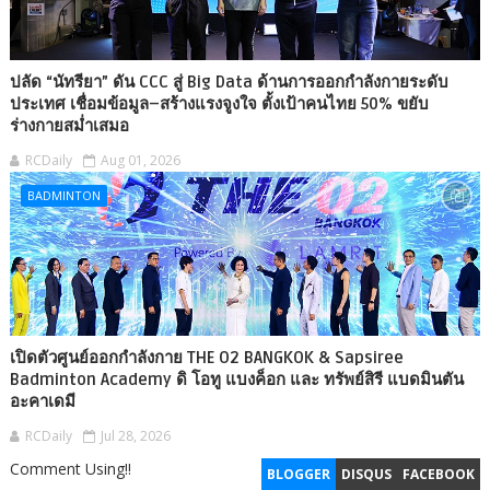
ปลัด “นัทรียา” ดัน CCC สู่ Big Data ด้านการออกกำลังกายระดับ
ประเทศ เชื่อมข้อมูล–สร้างแรงจูงใจ ตั้งเป้าคนไทย 50% ขยับ
ร่างกายสม่ำเสมอ
RCDaily
Aug 01, 2026
BADMINTON
เปิดตัวศูนย์ออกกำลังกาย THE O2 BANGKOK & Sapsiree
Badminton Academy ดิ โอทู แบงค็อก และ ทรัพย์สิรี แบดมินตัน
อะคาเดมี
RCDaily
Jul 28, 2026
Comment Using!!
BLOGGER
DISQUS
FACEBOOK