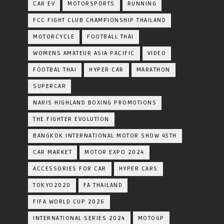
CAR EV
MOTORSPORTS
RUNNING
FCC FIGHT CLUB CHAMPIONSHIP THAILAND
MOTORCYCLE
FOOTBALL THAI
WOMENS AMATEUR ASIA PACIFIC
VIDEO
FOOTBAL THAI
HYPER CAR
MARATHON
SUPERCAR
NARIS HIGHLAND BOXING PROMOTIONS
THE FIGHTER EVOLUTION
BANGKOK INTERNATIONAL MOTOR SHOW 45TH
CAR MARKET
MOTOR EXPO 2024
ACCESSORIES FOR CAR
HYPER CARS
TOKYO2020
FA THAILAND
FIFA WORLD CUP 2026
INTERNATIONAL SERIES 2024
MOTOGP