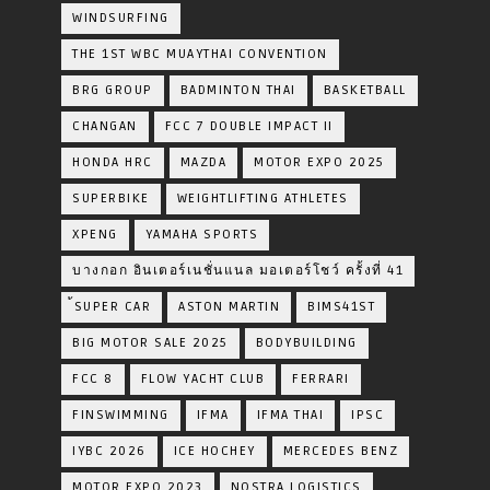
WINDSURFING
THE 1ST WBC MUAYTHAI CONVENTION
BRG GROUP
BADMINTON THAI
BASKETBALL
CHANGAN
FCC 7 DOUBLE IMPACT II
HONDA HRC
MAZDA
MOTOR EXPO 2025
SUPERBIKE
WEIGHTLIFTING ATHLETES
XPENG
YAMAHA SPORTS
บางกอก อินเตอร์เนชั่นแนล มอเตอร์โชว์ ครั้งที่ 41
้SUPER CAR
ASTON MARTIN
BIMS41ST
BIG MOTOR SALE 2025
BODYBUILDING
FCC 8
FLOW YACHT CLUB
FERRARI
FINSWIMMING
IFMA
IFMA THAI
IPSC
IYBC 2026
ICE HOCHEY
MERCEDES BENZ
MOTOR EXPO 2023
NOSTRA LOGISTICS