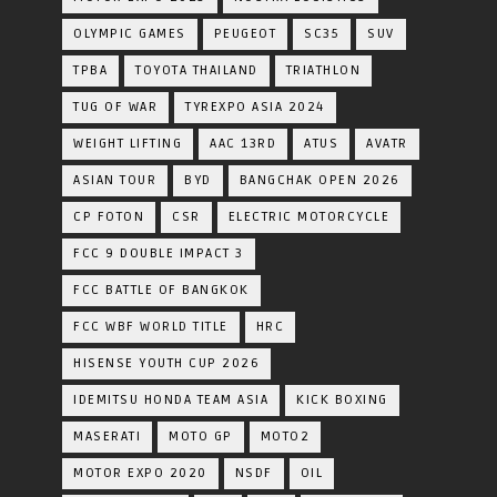
OLYMPIC GAMES
PEUGEOT
SC35
SUV
TPBA
TOYOTA​ THAILAND​
TRIATHLON
TUG OF WAR
TYREXPO ASIA 2024
WEIGHT LIFTING
AAC 13RD
ATUS
AVATR
ASIAN TOUR
BYD
BANGCHAK OPEN 2026
CP FOTON
CSR
ELECTRIC MOTORCYCLE
FCC 9 DOUBLE IMPACT 3
FCC BATTLE OF BANGKOK
FCC WBF WORLD TITLE
HRC
HISENSE YOUTH CUP 2026
IDEMITSU HONDA TEAM ASIA
KICK BOXING
MASERATI
MOTO GP
MOTO2
MOTOR EXPO 2020
NSDF
OIL