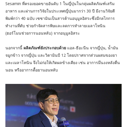
Sesamin ที่ครองยอดขายอันดับ 1 ในญี่ปุ่นในกลุ่มผลิตภัณฑ์เสริม
อาหาร และผ่านการวิจัยในประเทศญี่ปุ่นมากว่า 30 ปี มีงานวิจัยตี
พิมพ์กว่า 40 ฉบับ เซซามินเป็นสารต้านอนุมูลอิสระซึ่งมีกลไกการ
ทำงานที่ตับ ช่วยกำจัดสารพิษและลดการทำลายเมลาโทนิน
(ฮอร์โมนช่วยการนอนหลับ) จากอนุมูลอิสระ
นอกจากนี้
ผลิตภัณฑ์ยังประกอบด้วย
แอล-ธีอะนีน จากญี่ปุ่น, น้ำมัน
จมูกข้าว จากญี่ปุ่น และวิตามินบี 12 โดยปราศจากส่วนผสมของยา
และเมลาโทนิน จึงไม่ก่อให้เกิดผลข้างเคียง เช่น อาการมึนงงหลังตื่น
นอน หรืออาการดื้อยานอนหลับ