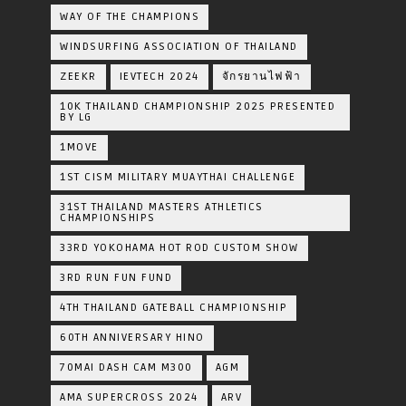
WAY OF THE CHAMPIONS
WINDSURFING ASSOCIATION OF THAILAND
ZEEKR
IEVTECH 2024
จักรยานไฟฟ้า
10K THAILAND CHAMPIONSHIP 2025 PRESENTED
BY LG
1MOVE
1ST CISM MILITARY MUAYTHAI CHALLENGE
31ST THAILAND MASTERS ATHLETICS
CHAMPIONSHIPS
33RD YOKOHAMA HOT ROD CUSTOM SHOW
3RD RUN FUN FUND
4TH THAILAND GATEBALL CHAMPIONSHIP
60TH ANNIVERSARY HINO
70MAI DASH CAM M300
AGM
AMA SUPERCROSS 2024
ARV