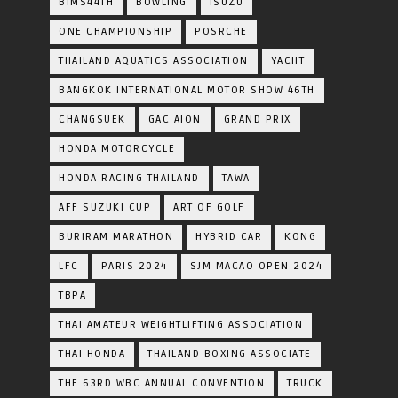
BIMS44TH
BOWLING
ISUZU
ONE CHAMPIONSHIP
POSRCHE
THAILAND AQUATICS ASSOCIATION
YACHT
BANGKOK INTERNATIONAL MOTOR SHOW 46TH
CHANGSUEK
GAC AION
GRAND PRIX
HONDA MOTORCYCLE
HONDA RACING THAILAND
TAWA
AFF SUZUKI CUP
ART OF GOLF
BURIRAM MARATHON
HYBRID CAR
KONG
LFC
PARIS 2024
SJM MACAO OPEN 2024
TBPA
THAI AMATEUR WEIGHTLIFTING ASSOCIATION
THAI HONDA
THAILAND BOXING ASSOCIATE
THE 63RD WBC ANNUAL CONVENTION
TRUCK