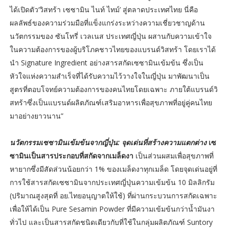
ได้เปิดตัว‘วิสทร้า เซซามิน ไนท์ ไทม์’ สู่ตลาดประเทศไทย นี่คือ
ผลลัพธ์ของความร่วมมือที่แข็งแกร่งระหว่างความเชี่ยวชาญด้าน
นวัตกรรมของ ซันโทรี่ เวลเนส ประเทศญี่ปุ่น ผสานกับความเข้าใจ
ในความต้องการของผู้บริโภคชาวไทยของแบรนด์วิสทร้า โดยเราได้
นำ Signature Ingredient อย่างสารสกัดเซซามินเข้มข้น ซึ่งเป็น
หัวใจแห่งความสำเร็จที่ได้รับความไว้วางใจในญี่ปุ่น มาพัฒนาเป็น
สูตรที่ตอบโจทย์ความต้องการของคนไทยโดยเฉพาะ ภายใต้แบรนด์วิ
สทร้าซึ่งเป็นแบรนด์ผลิตภัณฑ์เสริมอาหารเพื่อสุขภาพที่อยู่คู่คนไทย
มาอย่างยาวนาน”
นวัตกรรมเซซามินเข้มข้นจากญี่ปุ่น: จุดเด่นที่สร้างความแตกต่าง
เซ
ซามินเป็นสารประกอบที่สกัดจากเมล็ดงา
เป็นส่วนผสมเพื่อสุขภาพที่
หายากซึ่งมีสัดส่วนน้อยกว่า 1% ของเมล็ดงาทุกเมล็ด โดยจุดเด่นอยู่ที่
การใช้สารสกัดเซซามินจากประเทศญี่ปุ่นความเข้มข้น 10 มิลลิกรัม
(ปริมาณสูงสุดที่ อย.ไทยอนุญาตให้ใช้) ที่ผ่านกระบวนการสกัดเฉพาะ
เพื่อให้ได้เป็น Pure Sesamin Powder ที่มีความเข้มข้นกว่าน้ำมันงา
ทั่วไป และเป็นสารสกัดชนิดเดียวกับที่ใช้ในกลุ่มผลิตภัณฑ์ Suntory