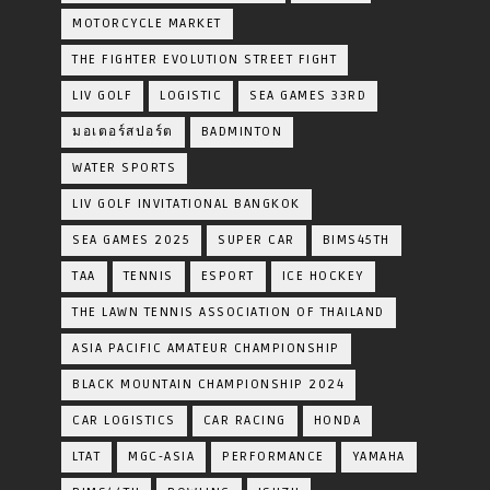
MOTORCYCLE MARKET
THE FIGHTER EVOLUTION STREET FIGHT
LIV GOLF
LOGISTIC
SEA GAMES 33RD
มอเตอร์สปอร์ต
BADMINTON
WATER SPORTS
LIV GOLF INVITATIONAL BANGKOK
SEA GAMES 2025
SUPER CAR
BIMS45TH
TAA
TENNIS
ESPORT
ICE HOCKEY
THE LAWN TENNIS ASSOCIATION OF THAILAND
ASIA PACIFIC AMATEUR CHAMPIONSHIP
BLACK MOUNTAIN CHAMPIONSHIP 2024
CAR LOGISTICS
CAR RACING
HONDA
LTAT
MGC-ASIA
PERFORMANCE
YAMAHA