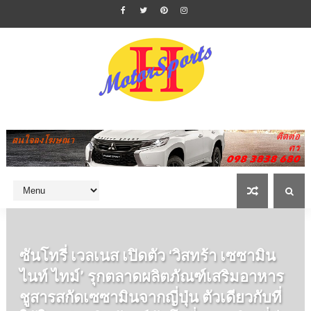
ซันโทรี่ เวลเนส เปิดตัว ‘วิสทร้า เซซามิน
ไนท์ ไทม์’ รุกตลาดผลิตภัณฑ์เสริมอาหาร
ชูสารสกัดเซซามินจากญี่ปุ่น ตัวเดียวกับที่