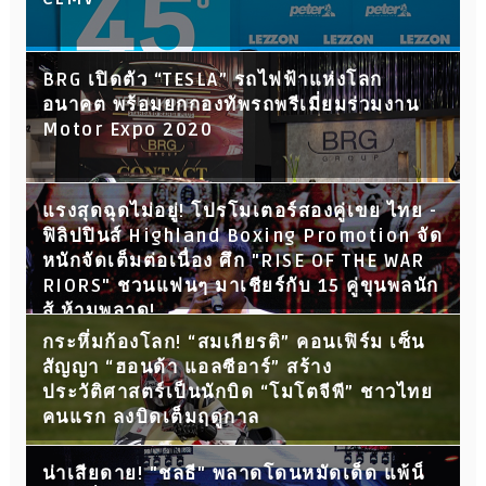
BRG เปิดตัว “TESLA” รถไฟฟ้าแห่งโลก
อนาคต พร้อมยกกองทัพรถพรีเมี่ยมร่วมงาน
Motor Expo 2020
แรงสุดฉุดไม่อยู่! โปรโมเตอร์สองคู่เขย ไทย -
ฟิลิปปินส์ Highland Boxing Promotion จัด
หนักจัดเต็มต่อเนื่อง ศึก "RISE OF THE WAR
RIORS" ชวนแฟนๆ มาเชียร์กับ 15 คู่ขุนพลนัก
สู้ ห้ามพลาด!
กระหึ่มก้องโลก! “สมเกียรติ” คอนเฟิร์ม เซ็น
สัญญา “ฮอนด้า แอลซีอาร์” สร้าง
ประวัติศาสตร์เป็นนักบิด “โมโตจีพี” ชาวไทย
คนแรก ลงบิดเต็มฤดูกาล
น่าเสียดาย! "ชลธี" พลาดโดนหมัดเด็ด แพ้น็