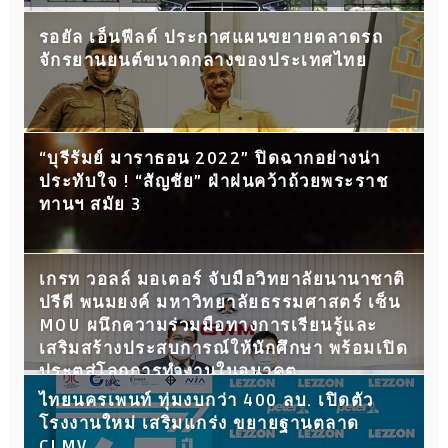
รอยัล เอ็นฟีลด์ ประกาศแผนขยายตลาดรถ
จักรยานยนต์ขนาดกลางของประเทศไทย
“บุรีรัมย์ มาราธอน 2022” ปิดฉากอย่างน่า
ประทับใจ ! “สัญชัย” ฝ่าฝนคว้าถ้วยพระราช
ทานฯ สมัย 3
เกรท วอลล์ มอเตอร์ จับมือวิทยาลัยนานาชาติ
ปรีดี พนมยงค์ มหาวิทยาลัยธรรมศาสตร์ เซ็น
MOU ผนึกความร่วมมือทางการเรียนรู้และ
เสริมสร้างประสบการณ์ให้นักศึกษา พร้อมเปิด
ประตูสู่โลกการทำงานในอนาคต
ไทยนครเพนท์ ทุ่มงบกว่า 400 ลบ. เปิดตัว
โรงงานใหม่ เสริมแกร่ง ขยายฐานตลาด
CLMV