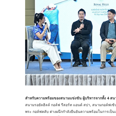
สำหรับความพร้อมของสนามแข่งขัน ผู้บริหารจากทั้ง 4 สน
สนามรอยัลฮิลล์ กอล์ฟ รีสอร์ท แอนด์ สปา, สนามกอล์ฟเซ้น
พระ กอล์ฟคลับ ต่างผนึกกำลังยืนยันความพร้อมในการเป็น