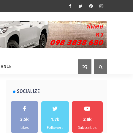
MANCE
SOCIALIZE
3.5k
1.7k
2.8k
Likes
Followers
Subscribes