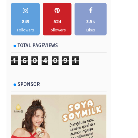
849
524
3.5k
Followers
Followers
Likes
TOTAL PAGEVIEWS
1
6
0
4
0
9
1
SPONSOR