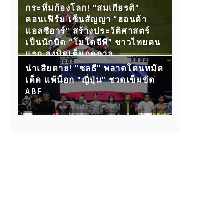
กับ 15 คู่ขุนพลนักสู้ ห้ามพลาด!
กระหึ่มก้องโลก! “สมเกียรติ”
คอนเฟิร์ม เซ็นสัญญา “ฮอนด้า
แอลซีอาร์” สร้างประวัติศาสตร์
เป็นนักบิด “โมโตจีพี” ชาวไทยคน
แรก ลงบิดเต็มฤดูกาล
น่าเสียดาย! "ชลธี" พลาดโดนหมัด
เด็ด แพ้น็อก "ญี่ปุ่น" ชวดเข็มขัด
ABF