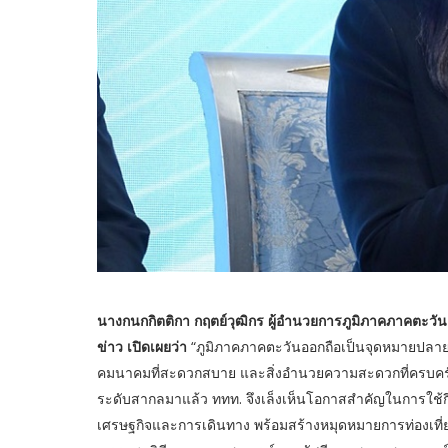
นางกนกกิตติกา กฤตย์วุฒิกร ผู้อำนวยการภูมิภาคภาคตะว
ข่าว เปิดเผยว่า
“ภูมิภาคภาคตะวันออกถือเป็นจุดหมายปลายท
คมนาคมที่สะดวกสบาย และสิ่งอำนวยความสะดวกที่ครบครันใ
ระดับสากลมาแล้ว ททท. จึงเล็งเห็นโอกาสสำคัญในการใช้กีฬาก
เศรษฐกิจและการเดินทาง พร้อมสร้างหมุดหมายการท่องเที่ย