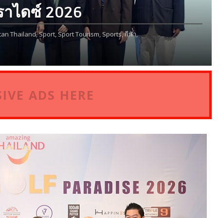
ราไดซ์ 2026
tan Thailand,
Sport,
Sport Tourism,
Sports,
กีฬา,
IVE ADS HERE