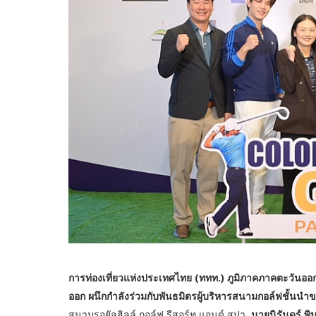
การท่องเที่ยวแห่งประเทศไทย (ททท.) ภูมิภาคภาคตะวันออ
ออก ผนึกกำลังร่วมกับพันธมิตรผู้บริหารสนามกอล์ฟชั้นน
สนามรอยัลฮิลล์ กอล์ฟ รีสอร์ท แอนด์ สปา,
นายนิรันดร์ พิม