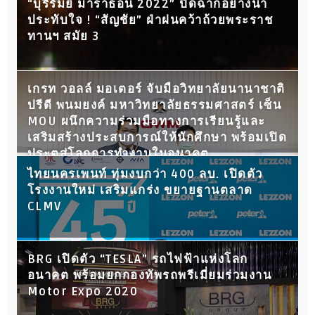
“บุรีรัมย์ มาราธอน 2022” ปิดฉากอย่างน่า
ประทับใจ ! “สัญชัย” ฝ่าฝนคว้าถ้วยพระราช
ทานฯ สมัย 3
เกรท วอลล์ มอเตอร์ จับมือวิทยาลัยนานาชาติ
ปรีดี พนมยงค์ มหาวิทยาลัยธรรมศาสตร์ เซ็น
MOU ผนึกความร่วมมือทางการเรียนรู้และ
เสริมสร้างประสบการณ์ให้นักศึกษา พร้อมเปิด
ประตูสู่โลกการทำงานในอนาคต
ไทยนครเพนท์ ทุ่มงบกว่า 400 ลบ. เปิดตัว
โรงงานใหม่ เสริมแกร่ง ขยายฐานตลาด
CLMV
BRG เปิดตัว “TESLA” รถไฟฟ้าแห่งโลก
อนาคต พร้อมยกกองทัพรถพรีเมี่ยมร่วมงาน
Motor Expo 2020