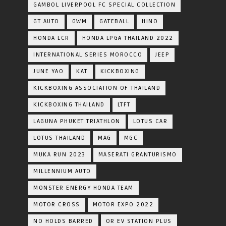
GAMBOL LIVERPOOL FC SPECIAL COLLECTION
GT AUTO
GWM
GATEBALL
HINO
HONDA LCR
HONDA LPGA THAILAND 2022
INTERNATIONAL SERIES MOROCCO
JEEP
JUNE YAO
KAT
KICKBOXING
KICKBOXING ASSOCIATION OF THAILAND
KICKBOXING THAILAND
LTFT
LAGUNA PHUKET TRIATHLON
LOTUS CAR
LOTUS THAILAND
MAG
MGC
MUKA RUN 2023
MASERATI GRANTURISMO
MILLENNIUM AUTO
MONSTER ENERGY HONDA TEAM
MOTOR CROSS
MOTOR EXPO 2022
NO HOLDS BARRED
OR EV STATION PLUS