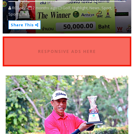
RCDaily
2 months ago
Golf,
Highlight,
News,
Sport,
Sports,
กีฬา,
Share This
RESPONSIVE ADS HERE