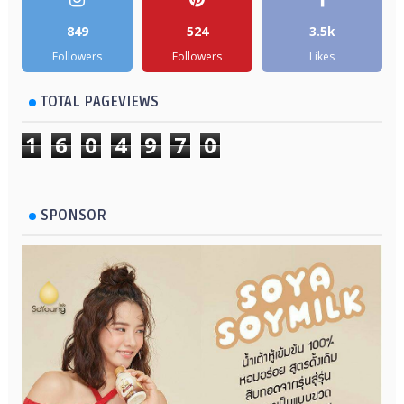
849
524
3.5k
Followers
Followers
Likes
TOTAL PAGEVIEWS
1
6
0
4
9
7
0
SPONSOR