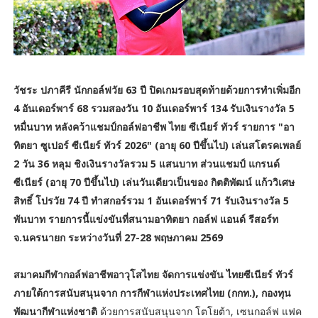
วัชระ ปภาคีรี นักกอล์ฟวัย 63 ปี ปิดเกมรอบสุดท้ายด้วยการทำเพิ่มอีก
4 อันเดอร์พาร์ 68 รวมสองวัน 10 อันเดอร์พาร์ 134 รับเงินรางวัล 5
หมื่นบาท หลังคว้าแชมป์กอล์ฟอาชีพ ไทย ซีเนียร์ ทัวร์ รายการ "อา
ทิตยา ซูเปอร์ ซีเนียร์ ทัวร์ 2026" (อายุ 60 ปีขึ้นไป) เล่นสโตรคเพลย์
2 วัน 36 หลุม ชิงเงินรางวัลรวม 5 แสนบาท ส่วนแชมป์ แกรนด์
ซีเนียร์ (อายุ 70 ปีขึ้นไป) เล่นวันเดียวเป็นของ กิตติพัฒน์ แก้ววิเศษ
สิทธิ์ โปรวัย 74 ปี ทำสกอร์รวม 1 อันเดอร์พาร์ 71 รับเงินรางวัล 5
พันบาท รายการนี้แข่งขันที่สนามอาทิตยา กอล์ฟ แอนด์ รีสอร์ท
จ.นครนายก ระหว่างวันที่ 27-28 พฤษภาคม 2569
สมาคมกีฬากอล์ฟอาชีพอาวุโสไทย จัดการแข่งขัน ไทยซีเนียร์ ทัวร์
ภายใต้การสนับสนุนจาก การกีฬาแห่งประเทศไทย (กกท.), กองทุน
พัฒนากีฬาแห่งชาติ
ด้วยการสนับสนุนจาก โตโยต้า, เซนกอล์ฟ แฟค