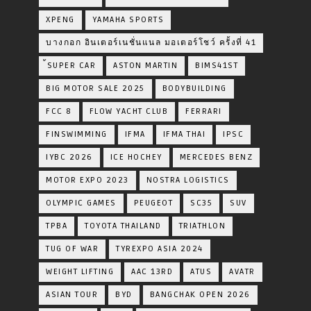
XPENG
YAMAHA SPORTS
บางกอก อินเตอร์เนชั่นแนล มอเตอร์โชว์ ครั้งที่ 41
้SUPER CAR
ASTON MARTIN
BIMS41ST
BIG MOTOR SALE 2025
BODYBUILDING
FCC 8
FLOW YACHT CLUB
FERRARI
FINSWIMMING
IFMA
IFMA THAI
IPSC
IYBC 2026
ICE HOCHEY
MERCEDES BENZ
MOTOR EXPO 2023
NOSTRA LOGISTICS
OLYMPIC GAMES
PEUGEOT
SC35
SUV
TPBA
TOYOTA​ THAILAND​
TRIATHLON
TUG OF WAR
TYREXPO ASIA 2024
WEIGHT LIFTING
AAC 13RD
ATUS
AVATR
ASIAN TOUR
BYD
BANGCHAK OPEN 2026