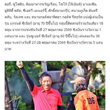
ตอรี่, ชูโฟติก, ห้องอาหารขวัญเรือน, โซโก้ (ไจ้เอ้นท์) มาเลเซีย,
ยูทิลิตี้ พลัส, ซีเอสวี เอเนอร์จี้, ศักดิ์สยามกรุ๊ป, สนามภูเก็ต คันทรี
คลับ, วัลเลซ และ สนามกอล์ฟอาทิตยา กอล์ฟ รีสอร์ท แบ่งผู้เล่นเป็น
รุ่น แกรนด์ ซีเนียร์ (อายุ 70 ปีขึ้นไป) กลุ่มนี้คิดสกอร์รวมวันเดียว 18
หลุม จากการแข่งขันวันที่ 27 พฤษภาคม 2569 ชิงเงินรางวัลรวม 1
แสนบาท และ รุ่นซูเปอร์ ซีเนียร์ (อายุ 60 ปีขึ้นไป) เล่นสองวัน 36
หลุม ระหว่างวันที่ 27-28 พฤษภาคม 2569 ชิงเงินรางวัลรวม 5 แสน
บาท