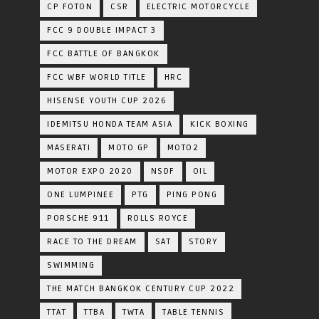
CP FOTON
CSR
ELECTRIC MOTORCYCLE
FCC 9 DOUBLE IMPACT 3
FCC BATTLE OF BANGKOK
FCC WBF WORLD TITLE
HRC
HISENSE YOUTH CUP 2026
IDEMITSU HONDA TEAM ASIA
KICK BOXING
MASERATI
MOTO GP
MOTO2
MOTOR EXPO 2020
NSDF
OIL
ONE LUMPINEE
PTG
PING PONG
PORSCHE 911
ROLLS ROYCE
RACE TO THE DREAM
SAT
STORY
SWIMMING
THE MATCH BANGKOK CENTURY CUP 2022
TTAT
TTBA
TWTA
TABLE TENNIS