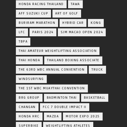
HONDA RACING THAILAND
TAWA
AFF SUZUKI CUP
ART OF GOLF
BURIRAM MARATHON
HYBRID CAR
KONG
LFC
PARIS 2024
SJM MACAO OPEN 2024
TBPA
THAI AMATEUR WEIGHTLIFTING ASSOCIATION
THAI HONDA
THAILAND BOXING ASSOCIATE
THE 63RD WBC ANNUAL CONVENTION
TRUCK
WINDSURFING
THE 1ST WBC MUAYTHAI CONVENTION
BRG GROUP
BADMINTON THAI
BASKETBALL
CHANGAN
FCC 7 DOUBLE IMPACT II
HONDA HRC
MAZDA
MOTOR EXPO 2025
SUPERBIKE
WEIGHTLIFTING ATHLETES