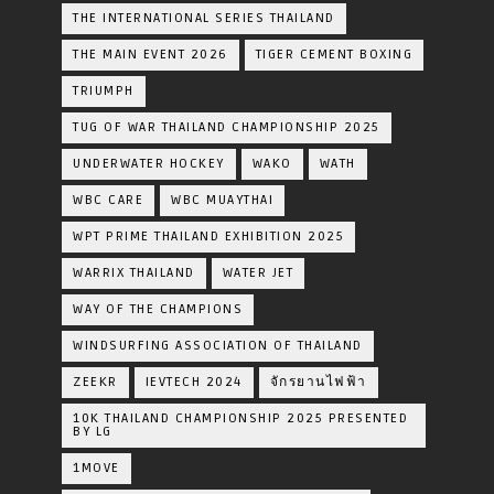
THE INTERNATIONAL SERIES THAILAND
THE MAIN EVENT 2026
TIGER CEMENT BOXING
TRIUMPH
TUG OF WAR THAILAND CHAMPIONSHIP 2025
UNDERWATER HOCKEY
WAKO
WATH
WBC CARE
WBC MUAYTHAI
WPT PRIME THAILAND EXHIBITION 2025
WARRIX THAILAND
WATER JET
WAY OF THE CHAMPIONS
WINDSURFING ASSOCIATION OF THAILAND
ZEEKR
IEVTECH 2024
จักรยานไฟฟ้า
10K THAILAND CHAMPIONSHIP 2025 PRESENTED
BY LG
1MOVE