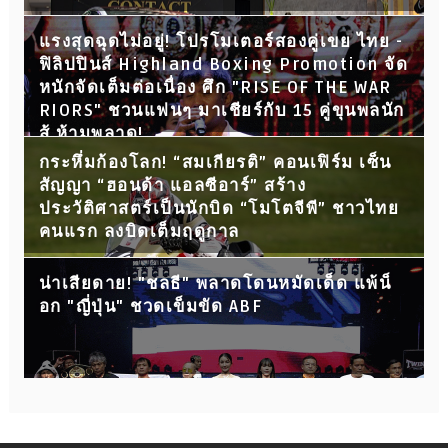
แรงสุดฉุดไม่อยู่! โปรโมเตอร์สองคู่เขย ไทย -
ฟิลิปปินส์ Highland Boxing Promotion จัด
หนักจัดเต็มต่อเนื่อง ศึก "RISE OF THE WAR
RIORS" ชวนแฟนๆ มาเชียร์กับ 15 คู่ขุนพลนัก
สู้ ห้ามพลาด!
กระหึ่มก้องโลก! “สมเกียรติ” คอนเฟิร์ม เซ็น
สัญญา “ฮอนด้า แอลซีอาร์” สร้าง
ประวัติศาสตร์เป็นนักบิด “โมโตจีพี” ชาวไทย
คนแรก ลงบิดเต็มฤดูกาล
น่าเสียดาย! "ชลธี" พลาดโดนหมัดเด็ด แพ้น็
อก "ญี่ปุ่น" ชวดเข็มขัด ABF