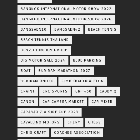
BANGKOK INTERNATIONAL MOTOR SHOW 2022
BANGKOK INTERNATIONAL MOTOR SHOW 2026
BANGSAEN10
BANGSAEN42
BEACH TENNIS
BEACH TENNIS THAILAND
BENZ THONBURI GROUP
BIG MOTOR SALE 2024
BLUE PARKING
BOAT
BURIRAM MARATHON 2027
BURIRAM UNITED
CIMB THAI TRIATHLON
CPAINT
CRC SPORTS
CRF 450
CADDY Q
CANON
CAR CAMERA MARKET
CAR MIXER
CARABAO 7-A-SIDE CUP 2023
CAVALLINO MOTORS
CHERY
CHESS
CHRIS CRAFT
COACHES ASSOCIATION