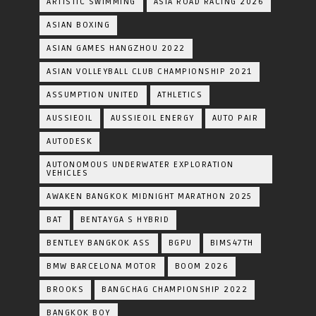
ARTISTIC SWIMMING
ASIA ROAD RACING 2026
ASIAN BOXING
ASIAN GAMES HANGZHOU 2022
ASIAN VOLLEYBALL CLUB CHAMPIONSHIP 2021
ASSUMPTION UNITED
ATHLETICS
AUSSIEOIL
AUSSIEOIL ENERGY
AUTO PAIR
AUTODESK
AUTONOMOUS UNDERWATER EXPLORATION
VEHICLES
AWAKEN BANGKOK MIDNIGHT MARATHON 2025
BAT
BENTAYGA S HYBRID
BENTLEY BANGKOK ASS
BGPU
BIMS47TH
BMW BARCELONA MOTOR
BOOM 2026
BROOKS
BANGCHAG CHAMPIONSHIP 2022
BANGKOK BOY