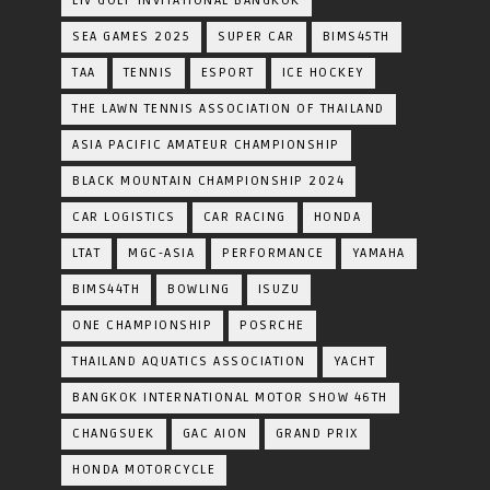
LIV GOLF INVITATIONAL BANGKOK
SEA GAMES 2025
SUPER CAR
BIMS45TH
TAA
TENNIS
ESPORT
ICE HOCKEY
THE LAWN TENNIS ASSOCIATION OF THAILAND
ASIA PACIFIC AMATEUR CHAMPIONSHIP
BLACK MOUNTAIN CHAMPIONSHIP 2024
CAR LOGISTICS
CAR RACING
HONDA
LTAT
MGC-ASIA
PERFORMANCE
YAMAHA
BIMS44TH
BOWLING
ISUZU
ONE CHAMPIONSHIP
POSRCHE
THAILAND AQUATICS ASSOCIATION
YACHT
BANGKOK INTERNATIONAL MOTOR SHOW 46TH
CHANGSUEK
GAC AION
GRAND PRIX
HONDA MOTORCYCLE