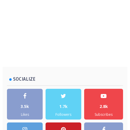
SOCIALIZE
3.5k
1.7k
2.8k
Likes
Followers
Subscribes