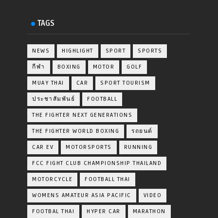
TAGS
NEWS
HIGHLIGHT
SPORT
SPORTS
กีฬา
BOXING
MOTOR
GOLF
MUAY THAI
CAR
SPORT TOURISM
ประชาสัมพันธ์
FOOTBALL
THE FIGHTER NEXT GENERATIONS
THE FIGHTER WORLD BOXING
รถยนต์
CAR EV
MOTORSPORTS
RUNNING
FCC FIGHT CLUB CHAMPIONSHIP THAILAND
MOTORCYCLE
FOOTBALL THAI
WOMENS AMATEUR ASIA PACIFIC
VIDEO
FOOTBAL THAI
HYPER CAR
MARATHON