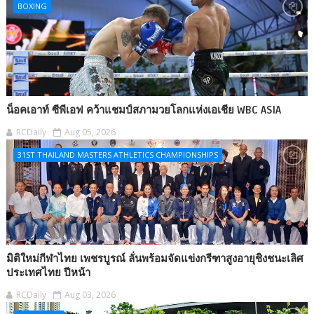
BOXING
น็อคเอาท์ ซีพีเอฟ คว้าแชมป์สภามวยโลกแห่งเอเชีย WBC ASIA
RCDaily
Aug 05, 2026
31ST THAILAND MASTERS ATHLETICS CHAMPIONSHIPS
มิติใหม่กีฬาไทย เพชรบูรณ์ ลั่นพร้อมจัดแข่งกรีฑาสูงอายุชิงชนะเลิศ
ประเทศไทย ปีหน้า
RCDaily
Aug 03, 2026