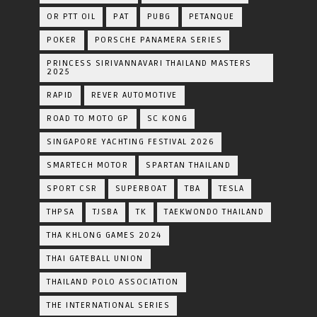
OR PTT OIL
PAT
PUBG
PETANQUE
POKER
PORSCHE PANAMERA SERIES
PRINCESS SIRIVANNAVARI THAILAND MASTERS
2025
RAPID
REVER AUTOMOTIVE
ROAD TO MOTO GP
SC KONG
SINGAPORE YACHTING FESTIVAL 2026
SMARTECH MOTOR
SPARTAN THAILAND
SPORT CSR
SUPERBOAT
TBA
TESLA
THPSA
TJSBA
TK
TAEKWONDO THAILAND
THA KHLONG GAMES 2024
THAI GATEBALL UNION
THAILAND POLO ASSOCIATION
THE INTERNATIONAL SERIES