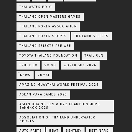
THAI WATER POLO
THAILAND OPEN MASTERS GAMES
THAILAND POKER ASSOCIATION
THAILAND POKER SPORTS
THAILAND SELECTS
THAILAND SELECTS PEE WEE
TOYOTA​ THAILAND​ FOUNDATION
TRAIL RUN
TRUCK EV
VOLVO
WORLD SBC 2026
์NEWS
70MAI
AMAZING MUAYTHAI WORLD FESTIVAL 2026
ASEAN PARA GAMES 2025
ASIAN BOXING U19 & U22 CHAMPIONSHIPS
BANGKOK 2025
ASSOCIATION OF THAILAND UNDERWATER
SPORTS
AUTO PARTS
BBAT
BENTLEY
BETTINARDI