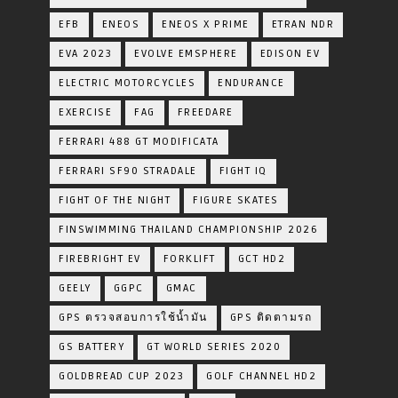
EFB
ENEOS
ENEOS X PRIME
ETRAN NDR
EVA 2023
EVOLVE EMSPHERE
EDISON EV
ELECTRIC MOTORCYCLES
ENDURANCE
EXERCISE
FAG
FREEDARE
FERRARI 488 GT MODIFICATA
FERRARI SF90 STRADALE
FIGHT IQ
FIGHT OF THE NIGHT
FIGURE SKATES
FINSWIMMING THAILAND CHAMPIONSHIP 2026
FIREBRIGHT EV
FORKLIFT
GCT HD2
GEELY
GGPC
GMAC
GPS ตรวจสอบการใช้น้ำมัน
GPS ติดตามรถ
GS BATTERY
GT WORLD SERIES 2020
GOLDBREAD CUP 2023
GOLF CHANNEL HD2