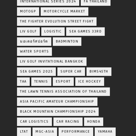
INTERNATIONAL SERIES 2024
FA THAILAND
MOTOGP
MOTORCYCLE MARKET
THE FIGHTER EVOLUTION STREET FIGHT
LIV GOLF
LOGISTIC
SEA GAMES 33RD
มอเตอร์สปอร์ต
BADMINTON
WATER SPORTS
LIV GOLF INVITATIONAL BANGKOK
SEA GAMES 2025
SUPER CAR
BIMS45TH
TAA
TENNIS
ESPORT
ICE HOCKEY
THE LAWN TENNIS ASSOCIATION OF THAILAND
ASIA PACIFIC AMATEUR CHAMPIONSHIP
BLACK MOUNTAIN CHAMPIONSHIP 2024
CAR LOGISTICS
CAR RACING
HONDA
LTAT
MGC-ASIA
PERFORMANCE
YAMAHA