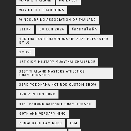
WARRIX THAILAND
WATER JET
WAY OF THE CHAMPIONS
WINDSURFING ASSOCIATION OF THAILAND
ZEEKR
IEVTECH 2024
จักรยานไฟฟ้า
10K THAILAND CHAMPIONSHIP 2025 PRESENTED
BY LG
1MOVE
1ST CISM MILITARY MUAYTHAI CHALLENGE
31ST THAILAND MASTERS ATHLETICS
CHAMPIONSHIPS
33RD YOKOHAMA HOT ROD CUSTOM SHOW
3RD RUN FUN FUND
4TH THAILAND GATEBALL CHAMPIONSHIP
60TH ANNIVERSARY HINO
70MAI DASH CAM M300
AGM