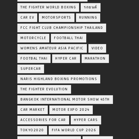
THE FIGHTER WORLD BOXING
รถยนต์
CAR EV
MOTORSPORTS
RUNNING
FCC FIGHT CLUB CHAMPIONSHIP THAILAND
MOTORCYCLE
FOOTBALL THAI
WOMENS AMATEUR ASIA PACIFIC
VIDEO
FOOTBAL THAI
HYPER CAR
MARATHON
SUPERCAR
NARIS HIGHLAND BOXING PROMOTIONS
THE FIGHTER EVOLUTION
BANGKOK INTERNATIONAL MOTOR SHOW 45TH
CAR MARKET
MOTOR EXPO 2024
ACCESSORIES FOR CAR
HYPER CARS
TOKYO2020
FIFA WORLD CUP 2026