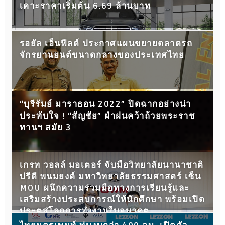
เคาะราคาเริ่มต้น 6.69 ล้านบาท
รอยัล เอ็นฟีลด์ ประกาศแผนขยายตลาดรถ
จักรยานยนต์ขนาดกลางของประเทศไทย
“บุรีรัมย์ มาราธอน 2022” ปิดฉากอย่างน่า
ประทับใจ ! “สัญชัย” ฝ่าฝนคว้าถ้วยพระราช
ทานฯ สมัย 3
เกรท วอลล์ มอเตอร์ จับมือวิทยาลัยนานาชาติ
ปรีดี พนมยงค์ มหาวิทยาลัยธรรมศาสตร์ เซ็น
MOU ผนึกความร่วมมือทางการเรียนรู้และ
เสริมสร้างประสบการณ์ให้นักศึกษา พร้อมเปิด
ประตูสู่โลกการทำงานในอนาคต