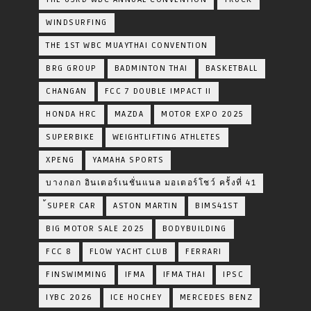
WINDSURFING
THE 1ST WBC MUAYTHAI CONVENTION
BRG GROUP
BADMINTON THAI
BASKETBALL
CHANGAN
FCC 7 DOUBLE IMPACT II
HONDA HRC
MAZDA
MOTOR EXPO 2025
SUPERBIKE
WEIGHTLIFTING ATHLETES
XPENG
YAMAHA SPORTS
บางกอก อินเตอร์เนชั่นแนล มอเตอร์โชว์ ครั้งที่ 41
้SUPER CAR
ASTON MARTIN
BIMS41ST
BIG MOTOR SALE 2025
BODYBUILDING
FCC 8
FLOW YACHT CLUB
FERRARI
FINSWIMMING
IFMA
IFMA THAI
IPSC
IYBC 2026
ICE HOCHEY
MERCEDES BENZ