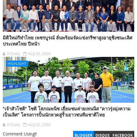
มิติใหม่กีฬาไทย เพชรบูรณ์ ลั่นพร้อมจัดแข่งกรีฑาสูงอายุชิงชนะเลิศ
ประเทศไทย ปีหน้า
RCDaily
Aug 03, 2026
HIGHLIGHT
"เจ้าสัวโชติ" โชติ โสภณพนิช เยี่ยมชมค่ายเทนนิส "ดาวรุ่งมุ่งความ
เป็นเลิศ" โครงการปั้นนักหวดสู่รั้วเยาวชนทีมชาติไทย
RCDaily
Aug 02, 2026
Comment Using!!
BLOGGER
DISQUS
FACEBOOK