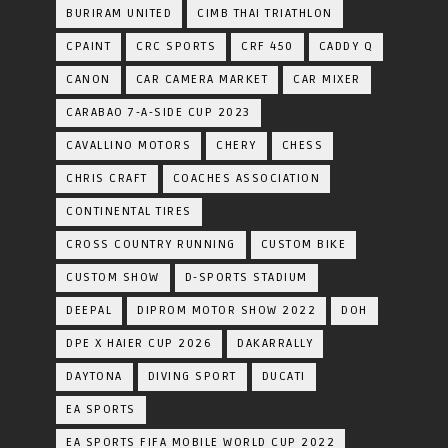
BURIRAM UNITED
CIMB THAI TRIATHLON
CPAINT
CRC SPORTS
CRF 450
CADDY Q
CANON
CAR CAMERA MARKET
CAR MIXER
CARABAO 7-A-SIDE CUP 2023
CAVALLINO MOTORS
CHERY
CHESS
CHRIS CRAFT
COACHES ASSOCIATION
CONTINENTAL TIRES
CROSS COUNTRY RUNNING
CUSTOM BIKE
CUSTOM SHOW
D-SPORTS STADIUM
DEEPAL
DIPROM MOTOR SHOW 2022
DOH
DPE X HAIER CUP 2026
DAKARRALLY
DAYTONA
DIVING SPORT
DUCATI
EA SPORTS
EA SPORTS FIFA MOBILE WORLD CUP 2022