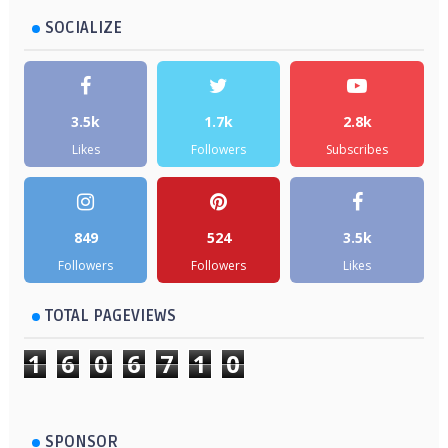
SOCIALIZE
3.5k
1.7k
2.8k
Likes
Followers
Subscribes
849
524
3.5k
Followers
Followers
Likes
TOTAL PAGEVIEWS
1
6
0
6
7
1
0
SPONSOR