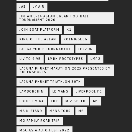
JAS
JY AIR
JINTAN U-14 ASEAN DREAM FOOTBALL
TOURNAMENT 2026
JOIN BOAT PLATFORM
K1
KING OF THE ASEAN
KOENIGSEGG
LALIGA YOUTH TOURNAMENT
LEZZON
LIV TO GIVE
LMDH PROTOTYPES
LMP2
LAGUNA PHUKET MARATHON 2025 PRESENTED BY
SUPERSPORTS
LAGUNA PHUKET TRIATHLON 30TH
LAMBORGHINI
LE MANS
LIVERPOOL FC
LOTUS EMIRA
LUK
M'Z SPEED
M1
MAIN STAND
MENA TOUR
MG
MG FAMILY ROAD TRIP
MGC ASIA AUTO FEST 2022