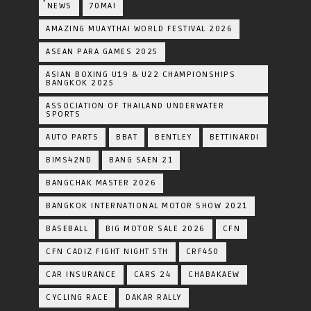
์NEWS
70MAI
AMAZING MUAYTHAI WORLD FESTIVAL 2026
ASEAN PARA GAMES 2025
ASIAN BOXING U19 & U22 CHAMPIONSHIPS
BANGKOK 2025
ASSOCIATION OF THAILAND UNDERWATER
SPORTS
AUTO PARTS
BBAT
BENTLEY
BETTINARDI
BIMS42ND
BANG SAEN 21
BANGCHAK MASTER 2026
BANGKOK INTERNATIONAL MOTOR SHOW 2021
BASEBALL
BIG MOTOR SALE 2026
CFN
CFN CADIZ FIGHT NIGHT 5TH
CRF450
CAR INSURANCE
CARS 24
CHABAKAEW
CYCLING RACE
DAKAR RALLY