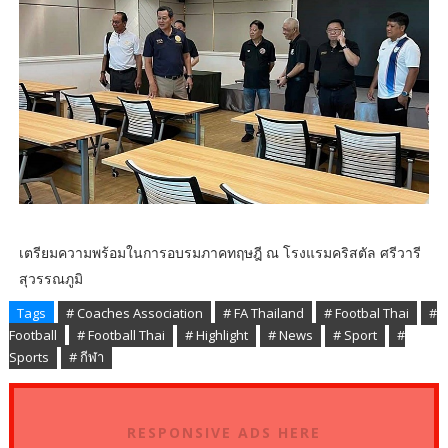
เตรียมความพร้อมในการอบรมภาคทฤษฎี ณ โรงแรมคริสตัล ศรีวารี
สุวรรณภูมิ
Tags
# Coaches Association
# FA Thailand
# Footbal Thai
#
Football
# Football Thai
# Highlight
# News
# Sport
#
Sports
# กีฬา
RESPONSIVE ADS HERE