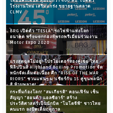
ไทยนครเพนท์ ทุ่มงบกว่า 400 ลบ. เปิดตัว
โรงงานใหม่ เสริมแกร่ง ขยายฐานตลาด
CLMV
BRG เปิดตัว “TESLA” รถไฟฟ้าแห่งโลก
อนาคต พร้อมยกกองทัพรถพรีเมี่ยมร่วมงาน
Motor Expo 2020
แรงสุดฉุดไม่อยู่! โปรโมเตอร์สองคู่เขย ไทย -
ฟิลิปปินส์ Highland Boxing Promotion จัด
หนักจัดเต็มต่อเนื่อง ศึก "RISE OF THE WAR
RIORS" ชวนแฟนๆ มาเชียร์กับ 15 คู่ขุนพลนัก
สู้ ห้ามพลาด!
กระหึ่มก้องโลก! “สมเกียรติ” คอนเฟิร์ม เซ็น
สัญญา “ฮอนด้า แอลซีอาร์” สร้าง
ประวัติศาสตร์เป็นนักบิด “โมโตจีพี” ชาวไทย
คนแรก ลงบิดเต็มฤดูกาล