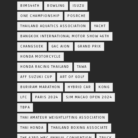
BIMS44TH
BOWLING
ISUZU
ONE CHAMPIONSHIP
POSRCHE
THAILAND AQUATICS ASSOCIATION
YACHT
BANGKOK INTERNATIONAL MOTOR SHOW 46TH
CHANGSUEK
GAC AION
GRAND PRIX
HONDA MOTORCYCLE
HONDA RACING THAILAND
TAWA
AFF SUZUKI CUP
ART OF GOLF
BURIRAM MARATHON
HYBRID CAR
KONG
LFC
PARIS 2024
SJM MACAO OPEN 2024
TBPA
THAI AMATEUR WEIGHTLIFTING ASSOCIATION
THAI HONDA
THAILAND BOXING ASSOCIATE
THE 63RD WBC ANNUAL CONVENTION
TRUCK