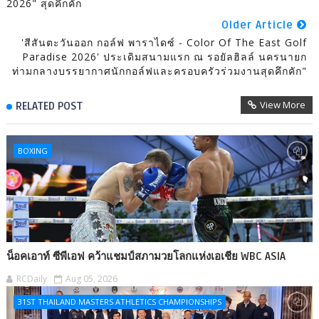
2026" สุดคึกคัก
Older Article
'สีสันตะวันออก กอล์ฟ พาราไดซ์ - Color Of The East Golf
Paradise 2026' ประเดิมสนามแรก ณ รอยัลฮิลล์ นครนายก
ท่ามกลางบรรยากาศนักกอล์ฟและครอบครัวร่วมงานสุดคึกคัก"
View More
RELATED POST
BOXING
น็อคเอาท์ ซีพีเอฟ คว้าแชมป์สภามวยโลกแห่งเอเชีย WBC ASIA
RCDaily
Aug 05, 2026
31ST THAILAND MASTERS ATHLETICS CHAMPIONSHIPS