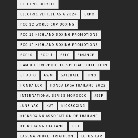
ELECTRIC BICYCLE
ELECTRIC VEHICLE ASIA 2024
EXPO
FCC 12 WORLD CUP BOXING
FCC 13 HIGHLAND BOXING PROMOTIONS
FCC 14 HIGHLAND BOXING PROMOTIONS
FCC10
FCC11
FELO
FINANCE
GAMBOL LIVERPOOL FC SPECIAL COLLECTION
GT AUTO
GWM
GATEBALL
HINO
HONDA LCR
HONDA LPGA THAILAND 2022
INTERNATIONAL SERIES MOROCCO
JEEP
JUNE YAO
KAT
KICKBOXING
KICKBOXING ASSOCIATION OF THAILAND
KICKBOXING THAILAND
LTFT
LAGUNA PHUKET TRIATHLON
LOTUS CAR