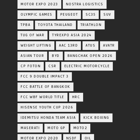
MOTOR EXPO 2023
NOSTRA LOGISTICS
OLYMPIC GAMES
PEUGEOT
SC35
SUV
TPBA
TOYOTA​ THAILAND​
TRIATHLON
TUG OF WAR
TYREXPO ASIA 2024
WEIGHT LIFTING
AAC 13RD
ATUS
AVATR
ASIAN TOUR
BYD
BANGCHAK OPEN 2026
CP FOTON
CSR
ELECTRIC MOTORCYCLE
FCC 9 DOUBLE IMPACT 3
FCC BATTLE OF BANGKOK
FCC WBF WORLD TITLE
HRC
HISENSE YOUTH CUP 2026
IDEMITSU HONDA TEAM ASIA
KICK BOXING
MASERATI
MOTO GP
MOTO2
MOTOR EXPO 2020
NSDF
OIL