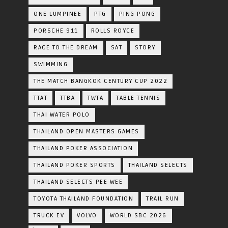
ONE LUMPINEE
PTG
PING PONG
PORSCHE 911
ROLLS ROYCE
RACE TO THE DREAM
SAT
STORY
SWIMMING
THE MATCH BANGKOK CENTURY CUP 2022
TTAT
TTBA
TWTA
TABLE TENNIS
THAI WATER POLO
THAILAND OPEN MASTERS GAMES
THAILAND POKER ASSOCIATION
THAILAND POKER SPORTS
THAILAND SELECTS
THAILAND SELECTS PEE WEE
TOYOTA​ THAILAND​ FOUNDATION
TRAIL RUN
TRUCK EV
VOLVO
WORLD SBC 2026