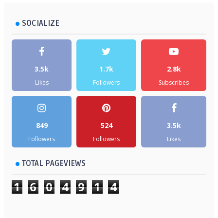
SOCIALIZE
3.5k
1.7k
2.8k
Likes
Followers
Subscribes
849
524
3.5k
Followers
Followers
Likes
TOTAL PAGEVIEWS
1
6
0
4
9
1
4