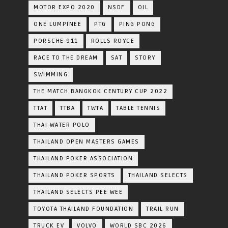
MOTOR EXPO 2020
NSDF
OIL
ONE LUMPINEE
PTG
PING PONG
PORSCHE 911
ROLLS ROYCE
RACE TO THE DREAM
SAT
STORY
SWIMMING
THE MATCH BANGKOK CENTURY CUP 2022
TTAT
TTBA
TWTA
TABLE TENNIS
THAI WATER POLO
THAILAND OPEN MASTERS GAMES
THAILAND POKER ASSOCIATION
THAILAND POKER SPORTS
THAILAND SELECTS
THAILAND SELECTS PEE WEE
TOYOTA​ THAILAND​ FOUNDATION
TRAIL RUN
TRUCK EV
VOLVO
WORLD SBC 2026