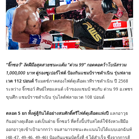
“จิ๊กซอว์” งัดฝีมือสุดสวยชนะแต้ม “ด่วน 99” กอดคอคว้าโบนัสรวม
1,000,000 บาท
คู่รองซูเปอร์ไฟต์ ป้องกันแชมป์ราชดำเนิน รุ่นฟลาย
เวต 112 ปอนด์
รีแมตช์ภาคสองไฟต์ดุเดือดเวทีราชดำเนิน ปี 2568
ระหว่าง จิ๊กซอว์ ศิษย์ไทยแลนด์ เจ้าของแชมป์ พบกับ ด่วน 99 อ.เพชร
ขุนศึก แชมป์ราชดำเนิน รุ่นไลต์ฟลายเวต 108 ปอนด์
ตลอด 5 ยก ทั้งคู่สู้กันได้อย่างสมศักดิ์ศรีไฟต์ดุเดือดแห่งปี
แลกอาวุธ
กันอย่างดุเดือด แต่เป็นฝ่าย จิ๊กซอว์ ที่ครั้งนี้ปรับสไตล์ใช้จังหวะฝีมือ
ออกอาวุธเข้าเป้ามากกว่า จนสามารถชนะคะแนนไปได้แบบเอกฉันท์
(48-47, 49-46, 49-46) ป้องกันแชมป์ครั้งที่ 4 ได้สำเร็จ ซึ่งจากการสู้