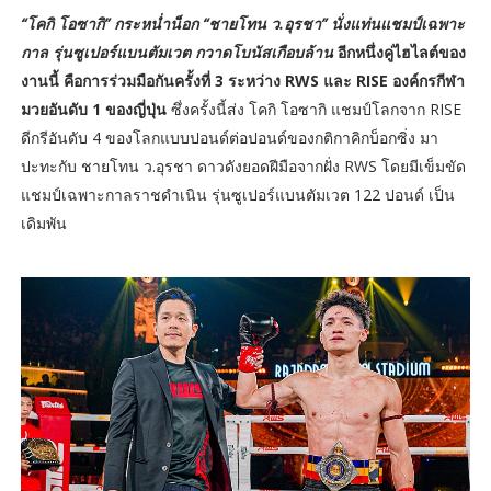
“โคกิ โอซากิ” กระหน่ำน็อก “ชายโทน ว.อุรชา” นั่งแท่นแชมป์เฉพาะ
กาล รุ่นซูเปอร์แบนตัมเวต กวาดโบนัสเกือบล้าน
อีกหนึ่งคู่ไฮไลต์ของ
งานนี้ คือการร่วมมือกันครั้งที่ 3 ระหว่าง RWS และ RISE องค์กรกีฬา
มวยอันดับ 1 ของญี่ปุ่น
ซึ่งครั้งนี้ส่ง โคกิ โอซากิ แชมป์โลกจาก RISE
ดีกรีอันดับ 4 ของโลกแบบปอนด์ต่อปอนด์ของกติกาคิกบ็อกซิ่ง มา
ปะทะกับ ชายโทน ว.อุรชา ดาวดังยอดฝีมือจากฝั่ง RWS โดยมีเข็มขัด
แชมป์เฉพาะกาลราชดำเนิน รุ่นซูเปอร์แบนตัมเวต 122 ปอนด์ เป็น
เดิมพัน