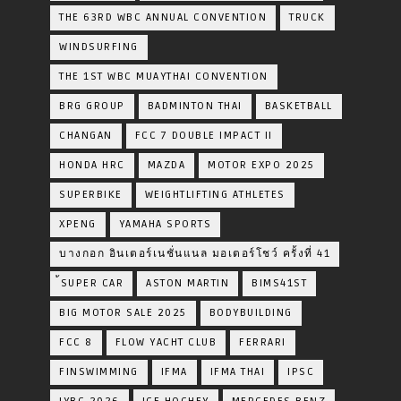
THE 63RD WBC ANNUAL CONVENTION
TRUCK
WINDSURFING
THE 1ST WBC MUAYTHAI CONVENTION
BRG GROUP
BADMINTON THAI
BASKETBALL
CHANGAN
FCC 7 DOUBLE IMPACT II
HONDA HRC
MAZDA
MOTOR EXPO 2025
SUPERBIKE
WEIGHTLIFTING ATHLETES
XPENG
YAMAHA SPORTS
บางกอก อินเตอร์เนชั่นแนล มอเตอร์โชว์ ครั้งที่ 41
้SUPER CAR
ASTON MARTIN
BIMS41ST
BIG MOTOR SALE 2025
BODYBUILDING
FCC 8
FLOW YACHT CLUB
FERRARI
FINSWIMMING
IFMA
IFMA THAI
IPSC