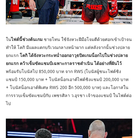
ใน
ไฟต์นี้ช่วงต้นเกม
ชายโทน ใช้จังหวะฝีมือโจมตีด้วยศอกเข้าเป้าจน
ทำให้ โคกิ มีแผลแตกบริเวณกลางหน้าผาก แต่หลังจากนั้นช่วงปลาย
ยกแรก
โคกิ ได้จังหวะกระหน่ำออกอาวุธปิดเกมน็อกไปในช่วงปลาย
ยกแรก คว้าเข็มขัดแชมป์เฉพาะกาลราชดำเนิน ได้อย่างที่ฝันไว้
พร้อมรับโบนัสไป 850,000 บาท จาก RWS (โบนัสผู้ชนะไฟต์ชิง
แชมป์ 150,000 บาท + โบนัสน็อกเอาต์ไฟต์ชิงแชมป์ 200,000 บาท
+ โบนัสน็อกเอาต์พิเศษ RWS 200 อีก 500,000 บาท) และโอกาสใน
การรวบเข็มขัดแชมป์กับ เพชรศิลา ว.อุรชา เจ้าของแชมป์ ในไฟต์ต่อ
ไป