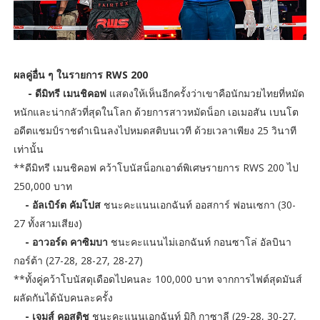
ผลคู่อื่น ๆ ในรายการ RWS 200
- ดีมิทรี เมนชิคอฟ
แสดงให้เห็นอีกครั้งว่าเขาคือนักมวยไทยที่หมัด
หนักและน่ากลัวที่สุดในโลก ด้วยการสาวหมัดน็อก เอเมอสัน เบนโต
อดีตแชมป์ราชดำเนินลงไปหมดสติบนเวที ด้วยเวลาเพียง 25 วินาที
เท่านั้น
**ดีมิทรี เมนชิคอฟ คว้าโบนัสน็อกเอาต์พิเศษรายการ RWS 200 ไป
250,000 บาท
- อัลเบิร์ต คัมโปส
ชนะคะแนนเอกฉันท์ ออสการ์ ฟอนเซกา (30-
27 ทั้งสามเสียง)
- อาวอร์ด คาซิมบา
ชนะคะแนนไม่เอกฉันท์ กอนซาโล่ อัลบินา
กอร์ต้า (27-28, 28-27, 28-27)
**ทั้งคู่คว้าโบนัสดุเดือดไปคนละ 100,000 บาท จากการไฟต์สุดมันส์
ผลัดกันได้นับคนละครั้ง
- เจมส์ คอสติช
ชนะคะแนนเอกฉันท์ มิกิ กาซาลี (29-28, 30-27,