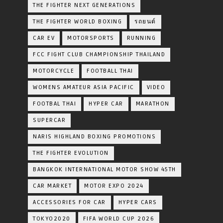
THE FIGHTER NEXT GENERATIONS
THE FIGHTER WORLD BOXING
รถยนต์
CAR EV
MOTORSPORTS
RUNNING
FCC FIGHT CLUB CHAMPIONSHIP THAILAND
MOTORCYCLE
FOOTBALL THAI
WOMENS AMATEUR ASIA PACIFIC
VIDEO
FOOTBAL THAI
HYPER CAR
MARATHON
SUPERCAR
NARIS HIGHLAND BOXING PROMOTIONS
THE FIGHTER EVOLUTION
BANGKOK INTERNATIONAL MOTOR SHOW 45TH
CAR MARKET
MOTOR EXPO 2024
ACCESSORIES FOR CAR
HYPER CARS
TOKYO2020
FIFA WORLD CUP 2026