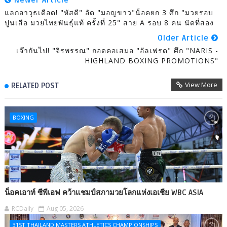
Newer Article
แลกอาวุธเดือด! "หัสดี" อัด "มอญขาว"น็อคยก 3 ศึก "มวยรอบ
ปูนเสือ มวยไทยพันธุ์แท้ ครั้งที่ 25" สาย A รอบ 8 คน นัดที่สอง
Older Article
เจ๊ากันไป! "จิรพรรณ" กอดคอเสมอ "อัลเฟรด" ศึก "NARIS -
HIGHLAND BOXING PROMOTIONS"
View More
RELATED POST
BOXING
น็อคเอาท์ ซีพีเอฟ คว้าแชมป์สภามวยโลกแห่งเอเชีย WBC ASIA
RCDaily
Aug 05, 2026
31ST THAILAND MASTERS ATHLETICS CHAMPIONSHIPS