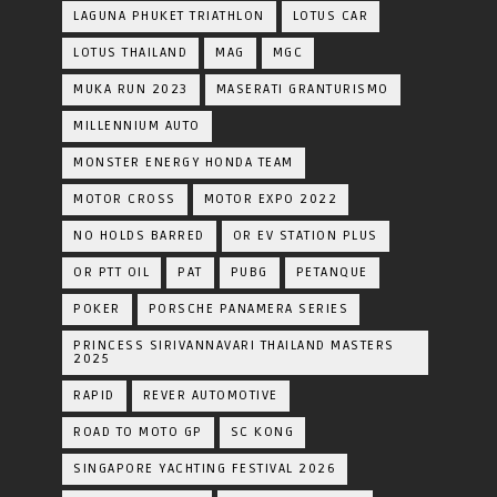
LAGUNA PHUKET TRIATHLON
LOTUS CAR
LOTUS THAILAND
MAG
MGC
MUKA RUN 2023
MASERATI GRANTURISMO
MILLENNIUM AUTO
MONSTER ENERGY HONDA TEAM
MOTOR CROSS
MOTOR EXPO 2022
NO HOLDS BARRED
OR EV STATION PLUS
OR PTT OIL
PAT
PUBG
PETANQUE
POKER
PORSCHE PANAMERA SERIES
PRINCESS SIRIVANNAVARI THAILAND MASTERS
2025
RAPID
REVER AUTOMOTIVE
ROAD TO MOTO GP
SC KONG
SINGAPORE YACHTING FESTIVAL 2026