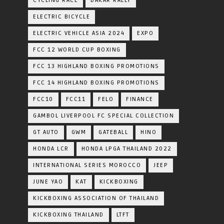
CYCLING RACE
DAKAR RALLY
ELECTRIC BICYCLE
ELECTRIC VEHICLE ASIA 2024
EXPO
FCC 12 WORLD CUP BOXING
FCC 13 HIGHLAND BOXING PROMOTIONS
FCC 14 HIGHLAND BOXING PROMOTIONS
FCC10
FCC11
FELO
FINANCE
GAMBOL LIVERPOOL FC SPECIAL COLLECTION
GT AUTO
GWM
GATEBALL
HINO
HONDA LCR
HONDA LPGA THAILAND 2022
INTERNATIONAL SERIES MOROCCO
JEEP
JUNE YAO
KAT
KICKBOXING
KICKBOXING ASSOCIATION OF THAILAND
KICKBOXING THAILAND
LTFT