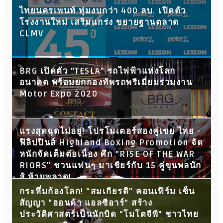
ไทยนครเพนท์ ทุ่มงบกว่า 400 ลบ. เปิดตัว
โรงงานใหม่ เสริมแกร่ง ขยายฐานตลาด
CLMV
BRG เปิดตัว “TESLA” รถไฟฟ้าแห่งโลก
อนาคต พร้อมยกกองทัพรถพรีเมี่ยมร่วมงาน
Motor Expo 2020
แรงสุดฉุดไม่อยู่! โปรโมเตอร์สองคู่เขย ไทย -
ฟิลิปปินส์ Highland Boxing Promotion จัด
หนักจัดเต็มต่อเนื่อง ศึก "RISE OF THE WAR
RIORS" ชวนแฟนๆ มาเชียร์กับ 15 คู่ขุนพลนัก
สู้ ห้ามพลาด!
กระหึ่มก้องโลก! “สมเกียรติ” คอนเฟิร์ม เซ็น
สัญญา “ฮอนด้า แอลซีอาร์” สร้าง
ประวัติศาสตร์เป็นนักบิด “โมโตจีพี” ชาวไทย