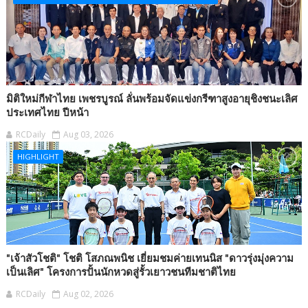
มิติใหม่กีฬาไทย เพชรบูรณ์ ลั่นพร้อมจัดแข่งกรีฑาสูงอายุชิงชนะเลิศ
ประเทศไทย ปีหน้า
RCDaily
Aug 03, 2026
HIGHLIGHT
"เจ้าสัวโชติ" โชติ โสภณพนิช เยี่ยมชมค่ายเทนนิส "ดาวรุ่งมุ่งความ
เป็นเลิศ" โครงการปั้นนักหวดสู่รั้วเยาวชนทีมชาติไทย
RCDaily
Aug 02, 2026