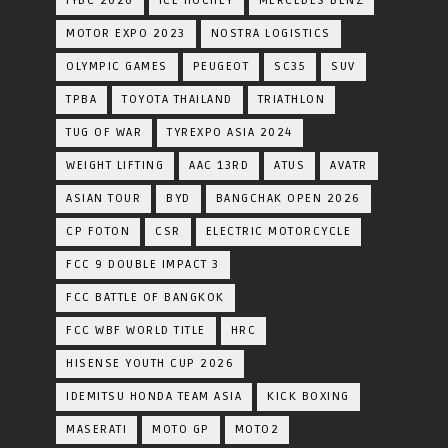
IYBC 2026
ICE HOCHEY
MERCEDES BENZ
MOTOR EXPO 2023
NOSTRA LOGISTICS
OLYMPIC GAMES
PEUGEOT
SC35
SUV
TPBA
TOYOTA​ THAILAND​
TRIATHLON
TUG OF WAR
TYREXPO ASIA 2024
WEIGHT LIFTING
AAC 13RD
ATUS
AVATR
ASIAN TOUR
BYD
BANGCHAK OPEN 2026
CP FOTON
CSR
ELECTRIC MOTORCYCLE
FCC 9 DOUBLE IMPACT 3
FCC BATTLE OF BANGKOK
FCC WBF WORLD TITLE
HRC
HISENSE YOUTH CUP 2026
IDEMITSU HONDA TEAM ASIA
KICK BOXING
MASERATI
MOTO GP
MOTO2