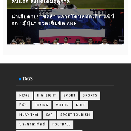
คนแรก ลงบิดเต็มฤดูกาล
น่าเสียดาย! "ชลธี" พลาดโดนหมัดเด็ด แพ้น็
อก "ญี่ปุ่น" ชวดเข็มขัด ABF
TAGS
NEWS
HIGHLIGHT
SPORT
SPORTS
กีฬา
BOXING
MOTOR
GOLF
MUAY THAI
CAR
SPORT TOURISM
ประชาสัมพันธ์
FOOTBALL