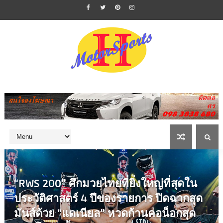
“RWS 200” ศึกมวยไทยที่ยิ่งใหญ่ที่สุดใน
ประวัติศาสตร์ 4 ปีของรายการ ปิดฉากสุด
มันส์ด้วย “แดเนียล” หวดก้านคอน็อกสุด