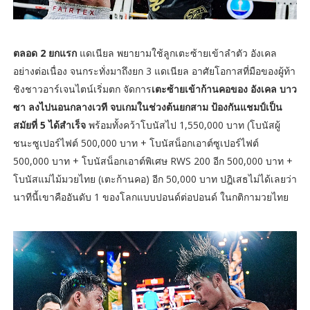
ตลอด 2 ยกแรก
แดเนียล พยายามใช้ลูกเตะซ้ายเข้าลำตัว อังเคล
อย่างต่อเนื่อง จนกระทั่งมาถึงยก 3 แดเนียล อาศัยโอกาสที่มือของผู้ท้า
ชิงชาวอาร์เจนไตน์เริ่มตก จัดการ
เตะซ้ายเข้าก้านคอของ อังเคล บาว
ซา ลงไปนอนกลางเวที จบเกมในช่วงต้นยกสาม ป้องกันแชมป์เป็น
สมัยที่ 5 ได้สำเร็จ
พร้อมทั้งคว้าโบนัสไป 1,550,000 บาท (โบนัสผู้
ชนะซูเปอร์ไฟต์ 500,000 บาท + โบนัสน็อกเอาต์ซูเปอร์ไฟต์
500,000 บาท + โบนัสน็อกเอาต์พิเศษ RWS 200 อีก 500,000 บาท +
โบนัสแม่ไม้มวยไทย (เตะก้านคอ) อีก 50,000 บาท ปฎิเสธไม่ได้เลยว่า
นาทีนี้เขาคืออันดับ 1 ของโลกแบบปอนด์ต่อปอนด์ ในกติกามวยไทย