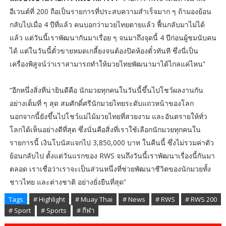
อีเวนต์ที่ 200 ถือเป็นรายการที่ประสบความสำเร็จมาก ๆ ถ้ามองย้อน
กลับไปเมื่อ 4 ปีที่แล้ว คนบอกว่ามวยไทยตายแล้ว ฟื้นกลับมาไม่ได้
แล้ว แต่วันนี้เราพัฒนากันมาเรื่อย ๆ จนมาถึงจุดนี้ 4 ปีก่อนผู้ชมนับคน
ได้ แต่ในวันนี้ตั๋วขายหมดเกลี้ยงจนต้องปิดห้องตั๋วทันที ซึ่งนี่เป็น
เครื่องพิสูจน์ว่าเราสามารถทำให้มวยไทยพัฒนามาได้ไกลแค่ไหน”
“อีกหนึ่งสิ่งที่น่ายินดีคือ นักมวยทุกคนในวันนี้ขึ้นไปโชว์ผลงานกัน
อย่างเต็มที่ ๆ สุด สมศักดิ์ศรีนักมวยไทยระดับแถวหน้าของโลก
นอกจากนี้ยังขึ้นไปโชว์แม่ไม้มวยไทยที่สวยงาม และอันตรายให้ทั่ว
โลกได้เห็นอย่างดีที่สุด ซึ่งนั่นคือสิ่งที่เราใช้เลือกนักมวยทุกคนใน
รายการนี้ เงินโบนัสแจกไป 3,850,000 บาท ในคืนนี้ ซึ่งไม่รวมค่าตัว
ย้อนกลับไป ตั้งแต่วันแรกของ RWS จนถึงวันนี้เราพัฒนาเรื่องนี้กันมา
ตลอด เราเชื่อว่าเราจะเป็นส่วนหนึ่งที่ช่วยพัฒนาชีวิตของนักมวยทั้ง
ชาวไทย และต่างชาติ อย่างยั่งยืนที่สุด”
Tags
# Highlight
# Muay Thai
# News
# RWS
# RWS 200
# Sport
# Sports
# กีฬา