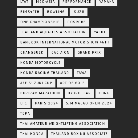
LTAT
MGC-ASIA
PERFORMANCE
YAMAHA
BIMS44TH
BOWLING
ISUZU
ONE CHAMPIONSHIP
POSRCHE
THAILAND AQUATICS ASSOCIATION
YACHT
BANGKOK INTERNATIONAL MOTOR SHOW 46TH
CHANGSUEK
GAC AION
GRAND PRIX
HONDA MOTORCYCLE
HONDA RACING THAILAND
TAWA
AFF SUZUKI CUP
ART OF GOLF
BURIRAM MARATHON
HYBRID CAR
KONG
LFC
PARIS 2024
SJM MACAO OPEN 2024
TBPA
THAI AMATEUR WEIGHTLIFTING ASSOCIATION
THAI HONDA
THAILAND BOXING ASSOCIATE