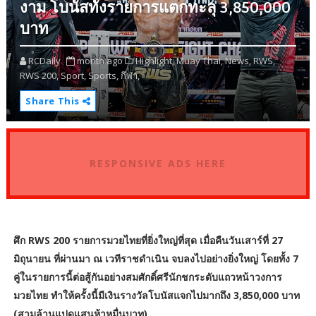
งาม โบนัสทั้งรายการแตกทะลุ 3,850,000
บาท
RCDaily
month ago
Highlight,
Muay Thai,
News,
RWS,
RWS 200,
Sport,
Sports,
กีฬา,
Share This
RESPONSIVE ADS HERE
ศึก RWS 200 รายการมวยไทยที่ยิ่งใหญ่ที่สุด เมื่อคืนวันเสาร์ที่ 27
มิถุนายน ที่ผ่านมา ณ เวทีราชดำเนิน จบลงไปอย่างยิ่งใหญ่ โดยทั้ง 7
คู่ในรายการนี้ต่อสู้กันอย่างสมศักดิ์ศรีนักชกระดับแถวหน้าวงการ
มวยไทย ทำให้ครั้งนี้มีเงินรางวัลโบนัสแจกไปมากถึง 3,850,000 บาท
(สามล้านแปดแสนห้าหมื่นบาท)