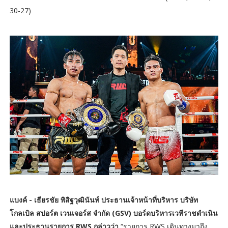
30-27)
แบงค์ - เธียรชัย พิสิฐวุฒินันท์ ประธานเจ้าหน้าที่บริหาร บริษัท
โกลเบิล สปอร์ต เวนเจอร์ส จำกัด (GSV) บอร์ดบริหารเวทีราชดำเนิน
และประธานรายการ RWS กล่าวว่า
“รายการ RWS เดินทางมาถึง