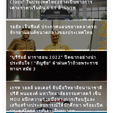
Class” ในประเทศไทยอย่างเป็นทางการ
เคาะราคาเริ่มต้น 6.69 ล้านบาท
รอยัล เอ็นฟีลด์ ประกาศแผนขยายตลาดรถ
จักรยานยนต์ขนาดกลางของประเทศไทย
“บุรีรัมย์ มาราธอน 2022” ปิดฉากอย่างน่า
ประทับใจ ! “สัญชัย” ฝ่าฝนคว้าถ้วยพระราช
ทานฯ สมัย 3
เกรท วอลล์ มอเตอร์ จับมือวิทยาลัยนานาชาติ
ปรีดี พนมยงค์ มหาวิทยาลัยธรรมศาสตร์ เซ็น
MOU ผนึกความร่วมมือทางการเรียนรู้และ
เสริมสร้างประสบการณ์ให้นักศึกษา พร้อมเปิด
ประตูสู่โลกการทำงานในอนาคต