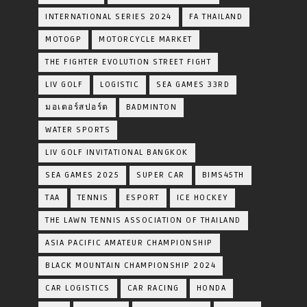
INTERNATIONAL SERIES 2024
FA THAILAND
MOTOGP
MOTORCYCLE MARKET
THE FIGHTER EVOLUTION STREET FIGHT
LIV GOLF
LOGISTIC
SEA GAMES 33RD
มอเตอร์สปอร์ต
BADMINTON
WATER SPORTS
LIV GOLF INVITATIONAL BANGKOK
SEA GAMES 2025
SUPER CAR
BIMS45TH
TAA
TENNIS
ESPORT
ICE HOCKEY
THE LAWN TENNIS ASSOCIATION OF THAILAND
ASIA PACIFIC AMATEUR CHAMPIONSHIP
BLACK MOUNTAIN CHAMPIONSHIP 2024
CAR LOGISTICS
CAR RACING
HONDA