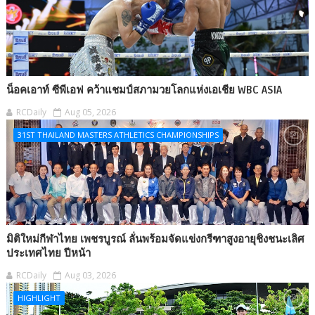
น็อคเอาท์ ซีพีเอฟ คว้าแชมป์สภามวยโลกแห่งเอเชีย WBC ASIA
RCDaily
Aug 05, 2026
31ST THAILAND MASTERS ATHLETICS CHAMPIONSHIPS
มิติใหม่กีฬาไทย เพชรบูรณ์ ลั่นพร้อมจัดแข่งกรีฑาสูงอายุชิงชนะเลิศ
ประเทศไทย ปีหน้า
RCDaily
Aug 03, 2026
HIGHLIGHT