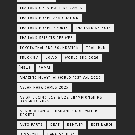
THAILAND OPEN MASTERS GAMES
THAILAND POKER ASSOCIATION
THAILAND POKER SPORTS
THAILAND SELECTS
THAILAND SELECTS PEE WEE
TOYOTA​ THAILAND​ FOUNDATION
TRAIL RUN
TRUCK EV
VOLVO
WORLD SBC 2026
์NEWS
70MAI
AMAZING MUAYTHAI WORLD FESTIVAL 2026
ASEAN PARA GAMES 2025
ASIAN BOXING U19 & U22 CHAMPIONSHIPS
BANGKOK 2025
ASSOCIATION OF THAILAND UNDERWATER
SPORTS
AUTO PARTS
BBAT
BENTLEY
BETTINARDI
BIMS42ND
BANG SAEN 21