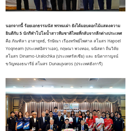
นอกจากนี้ ร้อยเอกธรรมนัส พรหมเผ่า ยังได้มอบดอกไม้แสดงความ
ยินดีกับ 5 นักกีฬาโปโลน้ำสาวทีมชาติไทยที่กลับจากลีกต่างประเทศ
คือ ภัณฑิลา อาสายุทธ์, รักษิณา เรืองทรัพย์ไพศาล สโมสร Hapoel
Yoqneam (ประเทศอิสราเอล), กฤษณา พวงทอง, จณิสตา ถิ่นวิลัย
สโมสร Dinamo-Uralochka (ประเทศรัสเซีย) และ ธนิดากาญจน์
ขวัญทองธนารีย์ สโมสร Dunaujvaros (ประเทศฮังการี)