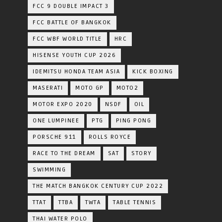
FCC 9 DOUBLE IMPACT 3
FCC BATTLE OF BANGKOK
FCC WBF WORLD TITLE
HRC
HISENSE YOUTH CUP 2026
IDEMITSU HONDA TEAM ASIA
KICK BOXING
MASERATI
MOTO GP
MOTO2
MOTOR EXPO 2020
NSDF
OIL
ONE LUMPINEE
PTG
PING PONG
PORSCHE 911
ROLLS ROYCE
RACE TO THE DREAM
SAT
STORY
SWIMMING
THE MATCH BANGKOK CENTURY CUP 2022
TTAT
TTBA
TWTA
TABLE TENNIS
THAI WATER POLO