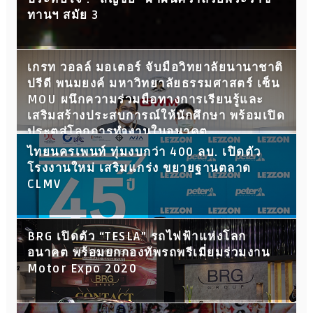
ทานฯ สมัย 3
เกรท วอลล์ มอเตอร์ จับมือวิทยาลัยนานาชาติ
ปรีดี พนมยงค์ มหาวิทยาลัยธรรมศาสตร์ เซ็น
MOU ผนึกความร่วมมือทางการเรียนรู้และ
เสริมสร้างประสบการณ์ให้นักศึกษา พร้อมเปิด
ประตูสู่โลกการทำงานในอนาคต
ไทยนครเพนท์ ทุ่มงบกว่า 400 ลบ. เปิดตัว
โรงงานใหม่ เสริมแกร่ง ขยายฐานตลาด
CLMV
BRG เปิดตัว “TESLA” รถไฟฟ้าแห่งโลก
อนาคต พร้อมยกกองทัพรถพรีเมี่ยมร่วมงาน
Motor Expo 2020