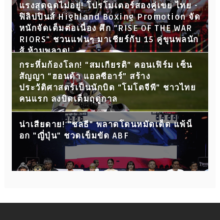
แรงสุดฉุดไม่อยู่! โปรโมเตอร์สองคู่เขย ไทย -
ฟิลิปปินส์ Highland Boxing Promotion จัด
หนักจัดเต็มต่อเนื่อง ศึก "RISE OF THE WAR
RIORS" ชวนแฟนๆ มาเชียร์กับ 15 คู่ขุนพลนัก
สู้ ห้ามพลาด!
กระหึ่มก้องโลก! “สมเกียรติ” คอนเฟิร์ม เซ็น
สัญญา “ฮอนด้า แอลซีอาร์” สร้าง
ประวัติศาสตร์เป็นนักบิด “โมโตจีพี” ชาวไทย
คนแรก ลงบิดเต็มฤดูกาล
น่าเสียดาย! "ชลธี" พลาดโดนหมัดเด็ด แพ้น็
อก "ญี่ปุ่น" ชวดเข็มขัด ABF