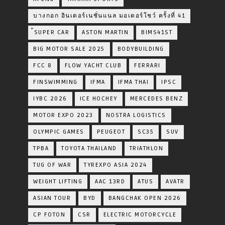
บางกอก อินเตอร์เนชั่นแนล มอเตอร์โชว์ ครั้งที่ 41
้SUPER CAR
ASTON MARTIN
BIMS41ST
BIG MOTOR SALE 2025
BODYBUILDING
FCC 8
FLOW YACHT CLUB
FERRARI
FINSWIMMING
IFMA
IFMA THAI
IPSC
IYBC 2026
ICE HOCHEY
MERCEDES BENZ
MOTOR EXPO 2023
NOSTRA LOGISTICS
OLYMPIC GAMES
PEUGEOT
SC35
SUV
TPBA
TOYOTA​ THAILAND​
TRIATHLON
TUG OF WAR
TYREXPO ASIA 2024
WEIGHT LIFTING
AAC 13RD
ATUS
AVATR
ASIAN TOUR
BYD
BANGCHAK OPEN 2026
CP FOTON
CSR
ELECTRIC MOTORCYCLE