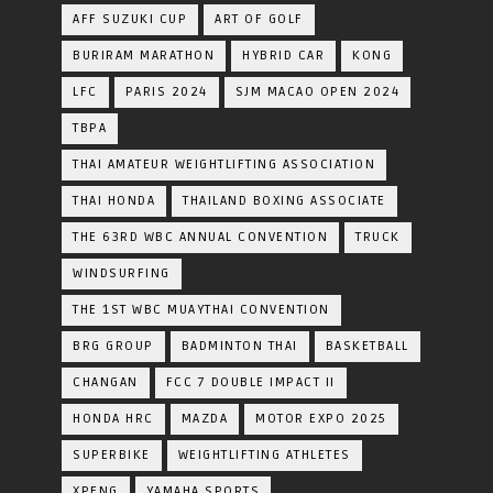
AFF SUZUKI CUP
ART OF GOLF
BURIRAM MARATHON
HYBRID CAR
KONG
LFC
PARIS 2024
SJM MACAO OPEN 2024
TBPA
THAI AMATEUR WEIGHTLIFTING ASSOCIATION
THAI HONDA
THAILAND BOXING ASSOCIATE
THE 63RD WBC ANNUAL CONVENTION
TRUCK
WINDSURFING
THE 1ST WBC MUAYTHAI CONVENTION
BRG GROUP
BADMINTON THAI
BASKETBALL
CHANGAN
FCC 7 DOUBLE IMPACT II
HONDA HRC
MAZDA
MOTOR EXPO 2025
SUPERBIKE
WEIGHTLIFTING ATHLETES
XPENG
YAMAHA SPORTS