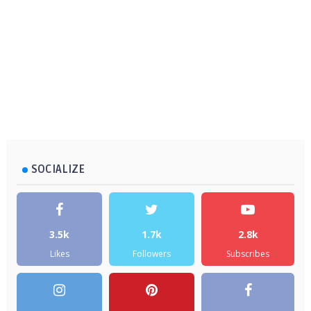
SOCIALIZE
3.5k
1.7k
2.8k
Likes
Followers
Subscribes