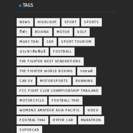
TAGS
NEWS
HIGHLIGHT
SPORT
SPORTS
กีฬา
BOXING
MOTOR
GOLF
MUAY THAI
CAR
SPORT TOURISM
ประชาสัมพันธ์
FOOTBALL
THE FIGHTER NEXT GENERATIONS
THE FIGHTER WORLD BOXING
รถยนต์
CAR EV
MOTORSPORTS
RUNNING
FCC FIGHT CLUB CHAMPIONSHIP THAILAND
MOTORCYCLE
FOOTBALL THAI
WOMENS AMATEUR ASIA PACIFIC
VIDEO
FOOTBAL THAI
HYPER CAR
MARATHON
SUPERCAR