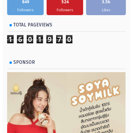
849
524
3.5k
Followers
Followers
Likes
TOTAL PAGEVIEWS
1
6
0
1
9
7
0
SPONSOR