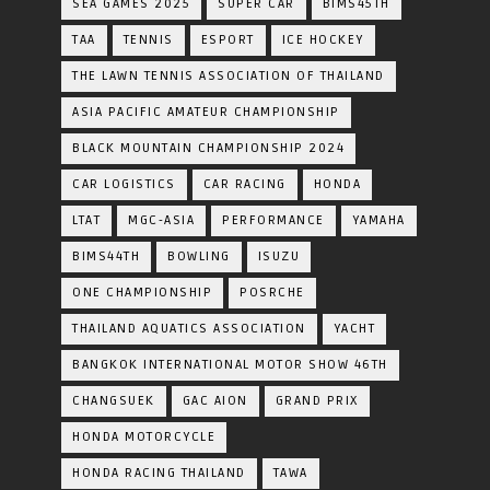
SEA GAMES 2025
SUPER CAR
BIMS45TH
TAA
TENNIS
ESPORT
ICE HOCKEY
THE LAWN TENNIS ASSOCIATION OF THAILAND
ASIA PACIFIC AMATEUR CHAMPIONSHIP
BLACK MOUNTAIN CHAMPIONSHIP 2024
CAR LOGISTICS
CAR RACING
HONDA
LTAT
MGC-ASIA
PERFORMANCE
YAMAHA
BIMS44TH
BOWLING
ISUZU
ONE CHAMPIONSHIP
POSRCHE
THAILAND AQUATICS ASSOCIATION
YACHT
BANGKOK INTERNATIONAL MOTOR SHOW 46TH
CHANGSUEK
GAC AION
GRAND PRIX
HONDA MOTORCYCLE
HONDA RACING THAILAND
TAWA