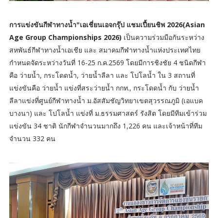
การแข่งขันกีฬาทางน้ำ"เอเชี่ยนเอจกรุ๊ป แชมเปี้ยนชิพ 2026(Asian
Age Group Championships 2026)
เป็นความร่วมมือกันระหว่าง
สหพันธ์กีฬาทางน้ำเอเชีย และ สมาคมกีฬาทางน้ำแห่งประเทศไทย
กำหนดจัดระหว่างวันที่ 16-25 ก.ค.2569 โดยมีการชิงชัย 4 ชนิดกีฬา
คือ ว่ายน้ำ, กระโดดน้ำ, ว่ายน้ำลีลา และ โปโลน้ำ ใน 3 สถานที่
แข่งขันคือ ว่ายน้ำ แข่งที่สระว่ายน้ำ กกท., กระโดดน้ำ กับ ว่ายน้ำ
ลีลาแข่งที่ศูนย์กีฬาทางน้ำ ม.อัสสัมชัญวิทยาเขตสุวรรณภูมิ (เอแบค
บางนา) และ โปโลน้ำ แข่งที่ ม.ธรรมศาสตร์ รังสิต โดยมีทีมเข้าร่วม
แข่งขัน 34 ชาติ นักกีฬาจำนวนมากถึง 1,226 คน และเจ้าหน้าที่ทีม
จำนวน 332 คน