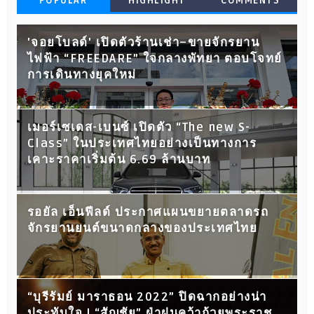
POPULAR
HIGHLIGHT
COMMENTS
'จอยโบลด์' เปิดตัวร้านเช่า–ขายจักรยาน
ไฟฟ้า “FREEDARE” ใจกลางพัทยา ตอบโจทย์
การเดินทางยุคใหม่
เมอร์เซเดส-เบนซ์ เปิดตัว “The new S-
Class” ในประเทศไทยอย่างเป็นทางการ
เคาะราคาเริ่มต้น 6.69 ล้านบาท
รอยัล เอ็นฟีลด์ ประกาศแผนขยายตลาดรถ
จักรยานยนต์ขนาดกลางของประเทศไทย
“บุรีรัมย์ มาราธอน 2022” ปิดฉากอย่างน่า
ประทับใจ ! “สัญชัย” ฝ่าฝนคว้าถ้วยพระราช