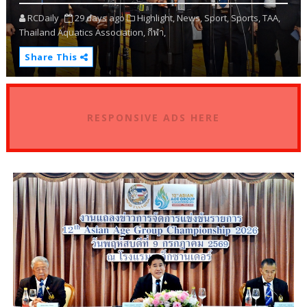
RCDaily
29 days ago
Highlight,
News,
Sport,
Sports,
TAA,
Thailand Aquatics Association,
กีฬา,
Share This
RESPONSIVE ADS HERE