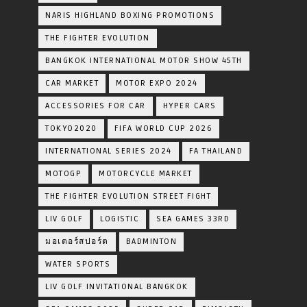
NARIS HIGHLAND BOXING PROMOTIONS
THE FIGHTER EVOLUTION
BANGKOK INTERNATIONAL MOTOR SHOW 45TH
CAR MARKET
MOTOR EXPO 2024
ACCESSORIES FOR CAR
HYPER CARS
TOKYO2020
FIFA WORLD CUP 2026
INTERNATIONAL SERIES 2024
FA THAILAND
MOTOGP
MOTORCYCLE MARKET
THE FIGHTER EVOLUTION STREET FIGHT
LIV GOLF
LOGISTIC
SEA GAMES 33RD
มอเตอร์สปอร์ต
BADMINTON
WATER SPORTS
LIV GOLF INVITATIONAL BANGKOK