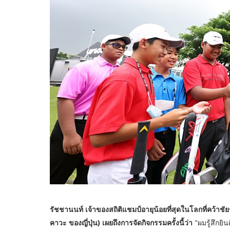
รัชชานนท์ เจ้าของสถิติแชมป์อายุน้อยที่สุดในโลกที่คว้าชัย
คาวะ ของญี่ปุ่น) เผยถึงการจัดกิจกรรมครั้งนี้ว่า
"ผมรู้สึกยิ