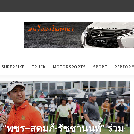
SUPERBIKE
TRUCK
MOTORSPORTS
SPORT
PERFOR
ก “พชร–สดมภ์-รัชชานนท์” ร่วม