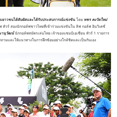
กับเยาวชนได้สัมผัสและได้รับประสบการณ์แข่งขัน
โดย
พชร คงวัดใหม่
ทัวร์ สองนักกอล์ฟชาวไทยที่เข้าร่วมแข่งขันใน ลิฟ กอล์ฟ อินวิเตชั่
นานุวัฒน์
นักกอล์ฟสมัครเล่นไทย เจ้าของแชมป์เอเชียน ทัวร์ 1 รายการ
ซักถามและให้แนวทางในการฝึกซ้อมอย่างใกล้ชิดและเป็นกันเอง