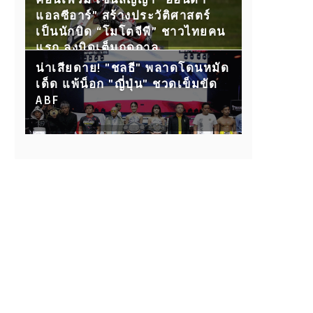
คอนเฟิร์ม เซ็นสัญญา “ฮอนด้า
แอลซีอาร์” สร้างประวัติศาสตร์
เป็นนักบิด “โมโตจีพี” ชาวไทยคน
แรก ลงบิดเต็มฤดูกาล
น่าเสียดาย! "ชลธี" พลาดโดนหมัด
เด็ด แพ้น็อก "ญี่ปุ่น" ชวดเข็มขัด
ABF