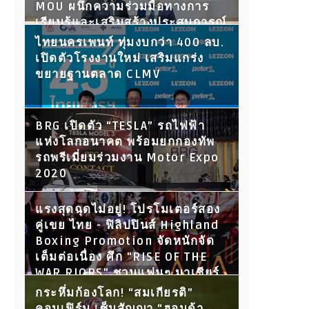
MOU ผนึกความร่วมมือทางการ
เรียนรู้และเสริมสร้างประสบการณ์
ให้นักศึกษา พร้อมเปิดประตูสู่โลก
ไทยนครเพนท์ ทุ่มงบกว่า 400 ลบ.
การทำงานในอนาคต
เปิดตัวโรงงานใหม่ เสริมแกร่ง
ขยายฐานตลาด CLMV
BRG เปิดตัว “TESLA” รถไฟฟ้า
แห่งโลกอนาคต พร้อมยกกองทัพ
รถพรีเมี่ยมร่วมงาน Motor Expo
2020
แรงสุดฉุดไม่อยู่! โปรโมเตอร์สอง
คู่เขย ไทย - ฟิลิปปินส์ Highland
Boxing Promotion จัดหนักจัด
เต็มต่อเนื่อง ศึก "RISE OF THE
WAR RIORS" ชวนแฟนๆ มาเชียร์
กับ 15 คู่ขุนพลนักสู้ ห้ามพลาด!
กระหึ่มก้องโลก! “สมเกียรติ”