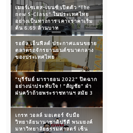
เมอร์เซเดส-เบนซ์ เปิดตัว “The
new S-Class” ในประเทศไทย
อย่างเป็นทางการ เคาะราคาเริ่ม
ต้น 6.69 ล้านบาท
รอยัล เอ็นฟีลด์ ประกาศแผนขยาย
ตลาดรถจักรยานยนต์ขนาดกลาง
ของประเทศไทย
“บุรีรัมย์ มาราธอน 2022” ปิดฉาก
อย่างน่าประทับใจ ! “สัญชัย” ฝ่า
ฝนคว้าถ้วยพระราชทานฯ สมัย 3
เกรท วอลล์ มอเตอร์ จับมือ
วิทยาลัยนานาชาติปรีดี พนมยงค์
มหาวิทยาลัยธรรมศาสตร์ เซ็น