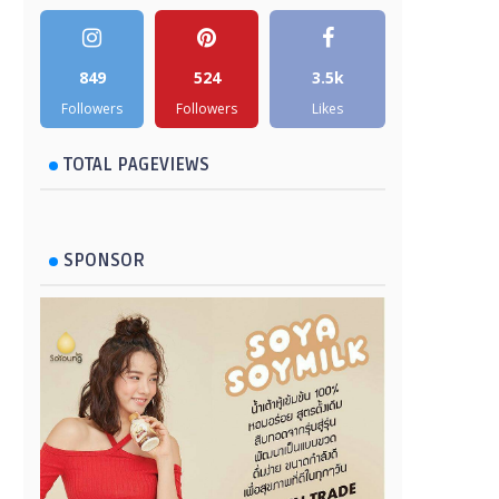
849
524
3.5k
Followers
Followers
Likes
TOTAL PAGEVIEWS
SPONSOR