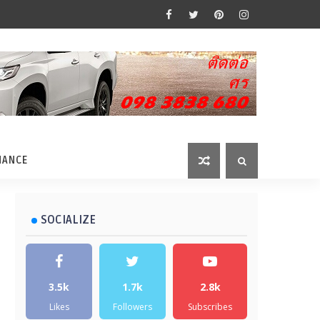
MANCE
SOCIALIZE
3.5k
1.7k
2.8k
Likes
Followers
Subscribes