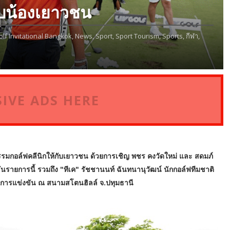
ับน้องเยาวชน
olf Invitational Bangkok,
News,
Sport,
Sport Tourism,
Sports,
กีฬา,
IVE ADS HERE
กรรมกอล์ฟคลีนิกให้กับเยาวชน ด้วยการเชิญ พชร คงวัดใหม่ และ สดมภ์
ันรายการนี้ รวมถึง "ทีเค" รัชชานนท์ ฉันทนานุวัฒน์ นักกอล์ฟทีมชาติ
นการแข่งขัน ณ สนามสโตนฮิลล์ จ.ปทุมธานี