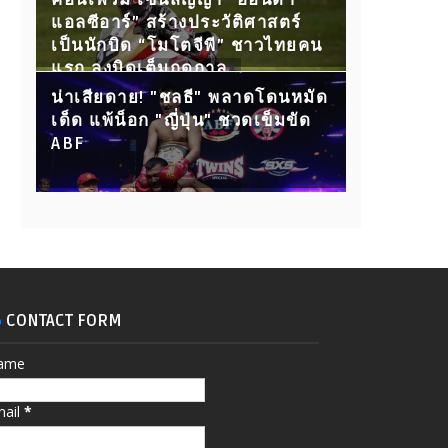
คอนเฟิร์ม เซ็นสัญญา “ฮอนด้า
แอลซีอาร์” สร้างประวัติศาสตร์
เป็นนักบิด “โมโตจีพี” ชาวไทยคน
แรก ลงบิดเต็มฤดูกาล
น่าเสียดาย! "ชลธี" พลาดโดนหมัด
เด็ด แพ้น็อก "ญี่ปุ่น" ชวดเข็มขัด
ABF
CONTACT FORM
ame
mail
*