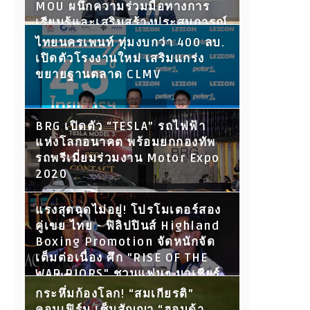
MOU ผนึกความร่วมมือทางการ
เรียนรู้และเสริมสร้างประสบการณ์
ให้นักศึกษา พร้อมเปิดประตูสู่โลก
ไทยนครเพนท์ ทุ่มงบกว่า 400 ลบ.
การทำงานในอนาคต
เปิดตัวโรงงานใหม่ เสริมแกร่ง
ขยายฐานตลาด CLMV
BRG เปิดตัว “TESLA” รถไฟฟ้า
แห่งโลกอนาคต พร้อมยกกองทัพ
รถพรีเมี่ยมร่วมงาน Motor Expo
2020
แรงสุดฉุดไม่อยู่! โปรโมเตอร์สอง
คู่เขย ไทย - ฟิลิปปินส์ Highland
Boxing Promotion จัดหนักจัด
เต็มต่อเนื่อง ศึก "RISE OF THE
WAR RIORS" ชวนแฟนๆ มาเชียร์
กับ 15 คู่ขุนพลนักสู้ ห้ามพลาด!
กระหึ่มก้องโลก! “สมเกียรติ”