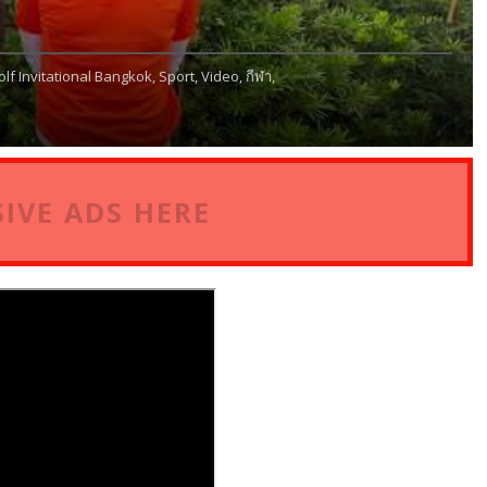
olf Invitational Bangkok,
Sport,
Video,
กีฬา,
IVE ADS HERE