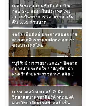
เมอร์เซเดส-เบนซ์ เปิดตัว “The
new S-Class” ในประเทศไทย
อย่างเป็นทางการ เคาะราคาเริ่ม
ต้น 6.69 ล้านบาท
รอยัล เอ็นฟีลด์ ประกาศแผนขยาย
ตลาดรถจักรยานยนต์ขนาดกลาง
ของประเทศไทย
“บุรีรัมย์ มาราธอน 2022” ปิดฉาก
อย่างน่าประทับใจ ! “สัญชัย” ฝ่า
ฝนคว้าถ้วยพระราชทานฯ สมัย 3
เกรท วอลล์ มอเตอร์ จับมือ
วิทยาลัยนานาชาติปรีดี พนมยงค์
มหาวิทยาลัยธรรมศาสตร์ เซ็น