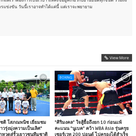
ารแข่งขัน วันนี้เราอาจทำได้แค่นี้ แต่เราจะพยายาม
View More
BOXING
 โชติ โสภณพนิช เยี่ยมชม
"ศิริมงคล" ใจสู้ยื้อถึงยก 10 ก่อนแพ้
วรุ่งมุ่งความเป็นเลิศ"
คะแนน "นูเบค" คว้า WBA Asia รุ่นครุย
กหวดสู่รั้วเยาวชนทีมชาติ
เซอร์เวท 200 ปอนด์ ไปครองได้สำเร็จ