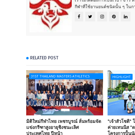
กีฬาที่ใช้ยานยนต์ชนิดนั้น ๆ ในก
RELATED POST
31ST THAILAND MASTERS ATHLETICS
HIGHLIGHT
CHAMPIONSHIPS
มิติใหม่กีฬาไทย เพชรบูรณ์ ลั่นพร้อมจัด
"เจ้าสัวโชติ"
แข่งกรีฑาสูงอายุชิงชนะเลิศ
ค่ายเทนนิส "ดา
ประเทศไทย ปีหน้า
โครงการปั้นนั