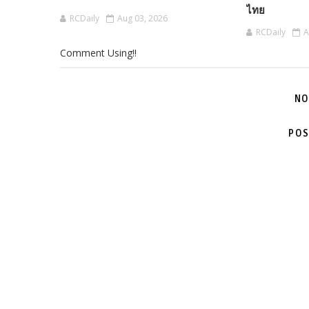
ไทย
RCDaily
Aug 03, 2026
RCDaily
A
Comment Using!!
NO
POS