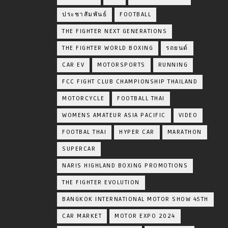
ประชาสัมพันธ์
FOOTBALL
THE FIGHTER NEXT GENERATIONS
THE FIGHTER WORLD BOXING
รถยนต์
CAR EV
MOTORSPORTS
RUNNING
FCC FIGHT CLUB CHAMPIONSHIP THAILAND
MOTORCYCLE
FOOTBALL THAI
WOMENS AMATEUR ASIA PACIFIC
VIDEO
FOOTBAL THAI
HYPER CAR
MARATHON
SUPERCAR
NARIS HIGHLAND BOXING PROMOTIONS
THE FIGHTER EVOLUTION
BANGKOK INTERNATIONAL MOTOR SHOW 45TH
CAR MARKET
MOTOR EXPO 2024