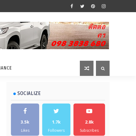
MANCE
SOCIALIZE
3.5k
1.7k
2.8k
Likes
Followers
Subscribes