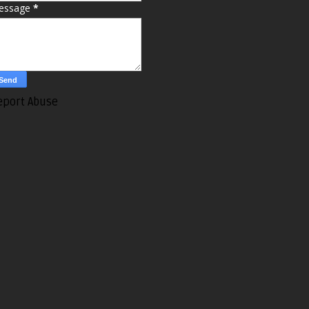
essage
*
eport Abuse