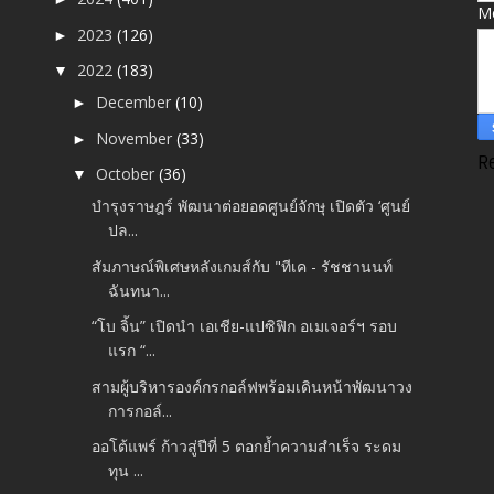
M
2023
(126)
►
2022
(183)
▼
December
(10)
►
November
(33)
►
R
October
(36)
▼
บำรุงราษฎร์ พัฒนาต่อยอดศูนย์จักษุ เปิดตัว ‘ศูนย์
ปล...
สัมภาษณ์พิเศษหลังเกมส์กับ "ทีเค - รัชชานนท์
ฉันทนา...
“โบ จิ้น” เปิดนำ เอเชีย-แปซิฟิก อเมเจอร์ฯ รอบ
แรก “...
สามผู้บริหารองค์กรกอล์ฟพร้อมเดินหน้าพัฒนาวง
การกอล์...
ออโต้แพร์ ก้าวสู่ปีที่ 5 ตอกย้ำความสำเร็จ ระดม
ทุน ...