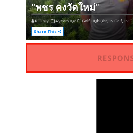
"พชร คงวัดใหม่"
RCDaily
4 years ago
Golf,
Highlight,
Liv Golf,
Liv G
Share This
RESPONS