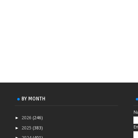
BY MONTH
N
2026
(246)
►
E
2025
(383)
►
2024
(401)
►