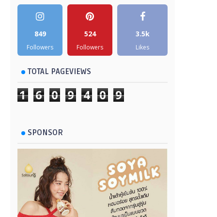
849
524
3.5k
Followers
Followers
Likes
TOTAL PAGEVIEWS
1
6
0
9
4
0
9
SPONSOR