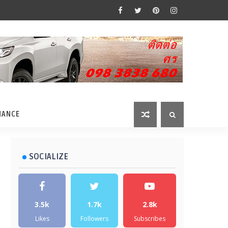
MANCE
SOCIALIZE
3.5k
1.7k
2.8k
Likes
Followers
Subscribes