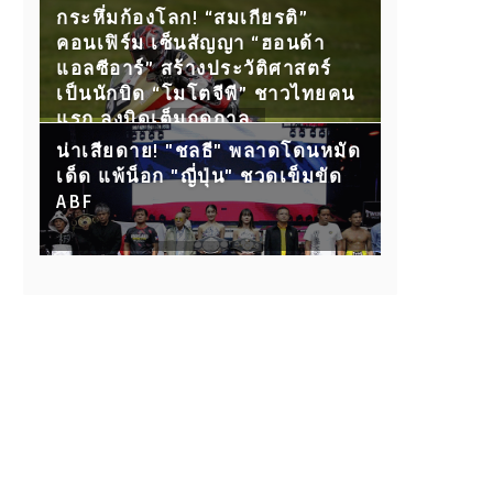
กับ 15 คู่ขุนพลนักสู้ ห้ามพลาด!
กระหึ่มก้องโลก! “สมเกียรติ”
คอนเฟิร์ม เซ็นสัญญา “ฮอนด้า
แอลซีอาร์” สร้างประวัติศาสตร์
เป็นนักบิด “โมโตจีพี” ชาวไทยคน
แรก ลงบิดเต็มฤดูกาล
น่าเสียดาย! "ชลธี" พลาดโดนหมัด
เด็ด แพ้น็อก "ญี่ปุ่น" ชวดเข็มขัด
ABF