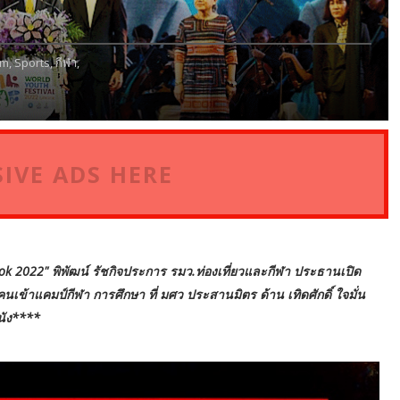
sm,
Sports,
กีฬา,
IVE ADS HERE
kok 2022" พิพัฒน์ รัชกิจประการ รมว.ท่องเที่ยวและกีฬา ประธานเปิด
เข้าแคมป์กีฬา การศึกษา ที่ มศว ประสานมิตร ด้าน เทิดศักดิ์ ใจมั่น
นัง****