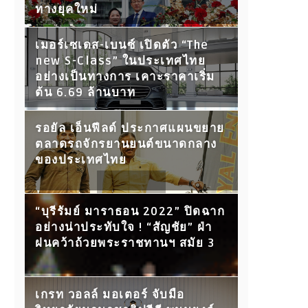
ทางยุคใหม่
เมอร์เซเดส-เบนซ์ เปิดตัว “The
new S-Class” ในประเทศไทย
อย่างเป็นทางการ เคาะราคาเริ่ม
ต้น 6.69 ล้านบาท
รอยัล เอ็นฟีลด์ ประกาศแผนขยาย
ตลาดรถจักรยานยนต์ขนาดกลาง
ของประเทศไทย
“บุรีรัมย์ มาราธอน 2022” ปิดฉาก
อย่างน่าประทับใจ ! “สัญชัย” ฝ่า
ฝนคว้าถ้วยพระราชทานฯ สมัย 3
เกรท วอลล์ มอเตอร์ จับมือ