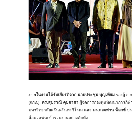
ภาย
ในงานได้รับเกียรติจาก นายประชุม บุญเทียม
รองผู้ว่
(กกท.),
ดร.สุปราณี คุปตาสา
ผู้จัดการกองทุนพัฒนาการกีฬ
มหาวิทยาลัยศรีนครินทรวิโรฒ
และ มร.สเตฟาน ฟ็อกซ์
ประ
สื่อมวลชนเข้าร่วมงานอย่างคับคั่ง