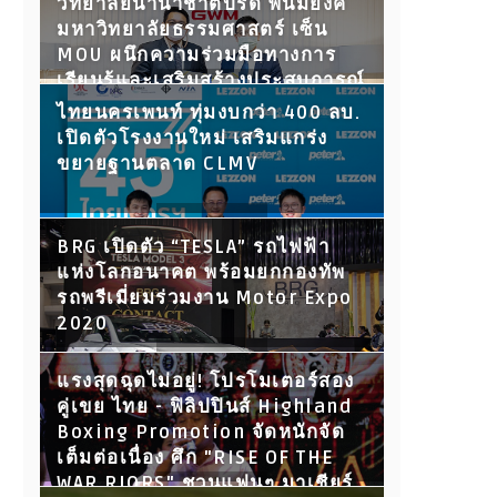
วิทยาลัยนานาชาติปรีดี พนมยงค์
มหาวิทยาลัยธรรมศาสตร์ เซ็น
MOU ผนึกความร่วมมือทางการ
เรียนรู้และเสริมสร้างประสบการณ์
ให้นักศึกษา พร้อมเปิดประตูสู่โลก
ไทยนครเพนท์ ทุ่มงบกว่า 400 ลบ.
การทำงานในอนาคต
เปิดตัวโรงงานใหม่ เสริมแกร่ง
ขยายฐานตลาด CLMV
BRG เปิดตัว “TESLA” รถไฟฟ้า
แห่งโลกอนาคต พร้อมยกกองทัพ
รถพรีเมี่ยมร่วมงาน Motor Expo
2020
แรงสุดฉุดไม่อยู่! โปรโมเตอร์สอง
คู่เขย ไทย - ฟิลิปปินส์ Highland
Boxing Promotion จัดหนักจัด
เต็มต่อเนื่อง ศึก "RISE OF THE
WAR RIORS" ชวนแฟนๆ มาเชียร์