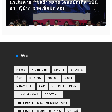
น่าเสียดาย! "ชลธี" พลาดโดนหมัดเด็ด แพ้น็
อก "ญี่ปุ่น" ชวดเข็มขัด ABF
TAGS
NEWS
HIGHLIGHT
SPORT
SPORTS
กีฬา
BOXING
MOTOR
GOLF
MUAY THAI
CAR
SPORT TOURISM
ประชาสัมพันธ์
FOOTBALL
THE FIGHTER NEXT GENERATIONS
THE FIGHTER WORLD BOXING
รถยนต์