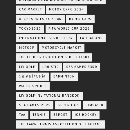
CAR MARKET
MOTOR EXPO 2024
ACCESSORIES FOR CAR
HYPER CARS
TOKYO2020
FIFA WORLD CUP 2026
INTERNATIONAL SERIES 2024
FA THAILAND
MOTOGP
MOTORCYCLE MARKET
THE FIGHTER EVOLUTION STREET FIGHT
LIV GOLF
LOGISTIC
SEA GAMES 33RD
มอเตอร์สปอร์ต
BADMINTON
WATER SPORTS
LIV GOLF INVITATIONAL BANGKOK
SEA GAMES 2025
SUPER CAR
BIMS45TH
TAA
TENNIS
ESPORT
ICE HOCKEY
THE LAWN TENNIS ASSOCIATION OF THAILAND