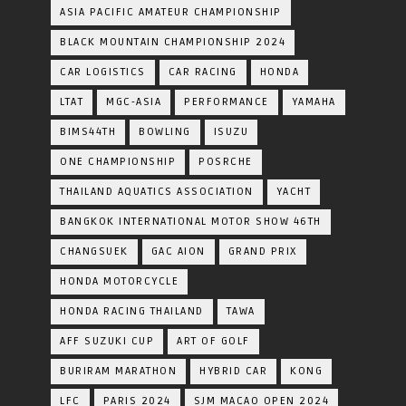
ASIA PACIFIC AMATEUR CHAMPIONSHIP
BLACK MOUNTAIN CHAMPIONSHIP 2024
CAR LOGISTICS
CAR RACING
HONDA
LTAT
MGC-ASIA
PERFORMANCE
YAMAHA
BIMS44TH
BOWLING
ISUZU
ONE CHAMPIONSHIP
POSRCHE
THAILAND AQUATICS ASSOCIATION
YACHT
BANGKOK INTERNATIONAL MOTOR SHOW 46TH
CHANGSUEK
GAC AION
GRAND PRIX
HONDA MOTORCYCLE
HONDA RACING THAILAND
TAWA
AFF SUZUKI CUP
ART OF GOLF
BURIRAM MARATHON
HYBRID CAR
KONG
LFC
PARIS 2024
SJM MACAO OPEN 2024