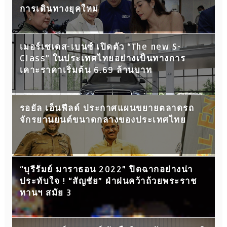
การเดินทางยุคใหม่
เมอร์เซเดส-เบนซ์ เปิดตัว “The new S-
Class” ในประเทศไทยอย่างเป็นทางการ
เคาะราคาเริ่มต้น 6.69 ล้านบาท
รอยัล เอ็นฟีลด์ ประกาศแผนขยายตลาดรถ
จักรยานยนต์ขนาดกลางของประเทศไทย
“บุรีรัมย์ มาราธอน 2022” ปิดฉากอย่างน่า
ประทับใจ ! “สัญชัย” ฝ่าฝนคว้าถ้วยพระราช
ทานฯ สมัย 3