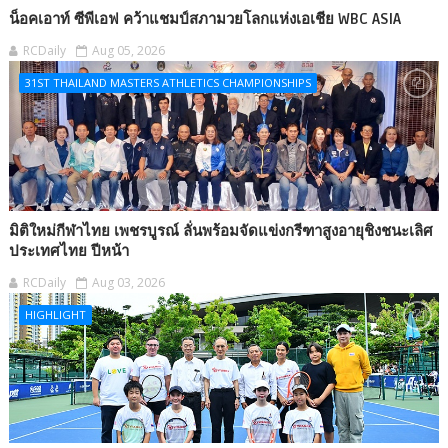
น็อคเอาท์ ซีพีเอฟ คว้าแชมป์สภามวยโลกแห่งเอเชีย WBC ASIA
RCDaily
Aug 05, 2026
31ST THAILAND MASTERS ATHLETICS CHAMPIONSHIPS
มิติใหม่กีฬาไทย เพชรบูรณ์ ลั่นพร้อมจัดแข่งกรีฑาสูงอายุชิงชนะเลิศ
ประเทศไทย ปีหน้า
RCDaily
Aug 03, 2026
HIGHLIGHT