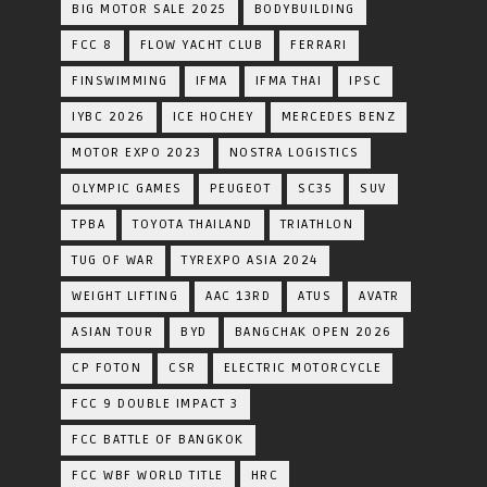
BIG MOTOR SALE 2025
BODYBUILDING
FCC 8
FLOW YACHT CLUB
FERRARI
FINSWIMMING
IFMA
IFMA THAI
IPSC
IYBC 2026
ICE HOCHEY
MERCEDES BENZ
MOTOR EXPO 2023
NOSTRA LOGISTICS
OLYMPIC GAMES
PEUGEOT
SC35
SUV
TPBA
TOYOTA​ THAILAND​
TRIATHLON
TUG OF WAR
TYREXPO ASIA 2024
WEIGHT LIFTING
AAC 13RD
ATUS
AVATR
ASIAN TOUR
BYD
BANGCHAK OPEN 2026
CP FOTON
CSR
ELECTRIC MOTORCYCLE
FCC 9 DOUBLE IMPACT 3
FCC BATTLE OF BANGKOK
FCC WBF WORLD TITLE
HRC