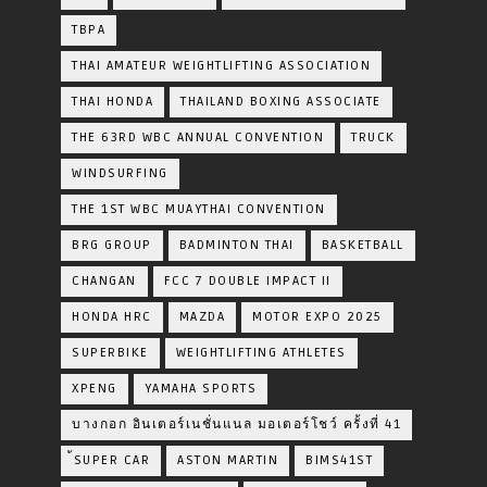
TBPA
THAI AMATEUR WEIGHTLIFTING ASSOCIATION
THAI HONDA
THAILAND BOXING ASSOCIATE
THE 63RD WBC ANNUAL CONVENTION
TRUCK
WINDSURFING
THE 1ST WBC MUAYTHAI CONVENTION
BRG GROUP
BADMINTON THAI
BASKETBALL
CHANGAN
FCC 7 DOUBLE IMPACT II
HONDA HRC
MAZDA
MOTOR EXPO 2025
SUPERBIKE
WEIGHTLIFTING ATHLETES
XPENG
YAMAHA SPORTS
บางกอก อินเตอร์เนชั่นแนล มอเตอร์โชว์ ครั้งที่ 41
้SUPER CAR
ASTON MARTIN
BIMS41ST