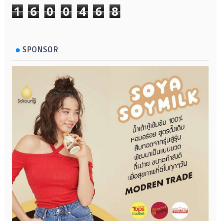
1
6
0
0
4
6
8
SPONSOR