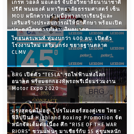
เกรท วอลล์ มอเตอร์ จับมือวิทยาลัยนานาชาติ
ปรีดี พนมยงค์ มหาวิทยาลัยธรรมศาสตร์ เซ็น
MOU ผนึกความร่วมมือทางการเรียนรู้และ
เสริมสร้างประสบการณ์ให้นักศึกษา พร้อมเปิด
ประตูสู่โลกการทำงานในอนาคต
ไทยนครเพนท์ ทุ่มงบกว่า 400 ลบ. เปิดตัว
โรงงานใหม่ เสริมแกร่ง ขยายฐานตลาด
CLMV
BRG เปิดตัว “TESLA” รถไฟฟ้าแห่งโลก
อนาคต พร้อมยกกองทัพรถพรีเมี่ยมร่วมงาน
Motor Expo 2020
แรงสุดฉุดไม่อยู่! โปรโมเตอร์สองคู่เขย ไทย -
ฟิลิปปินส์ Highland Boxing Promotion จัด
หนักจัดเต็มต่อเนื่อง ศึก "RISE OF THE WAR
RIORS" ชวนแฟนๆ มาเชียร์กับ 15 คู่ขุนพลนัก