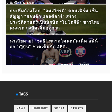
สู้ ห้ามพลาด!
กระหึ่มก้องโลก! “สมเกียรติ” คอนเฟิร์ม เซ็น
สัญญา “ฮอนด้า แอลซีอาร์” สร้าง
ประวัติศาสตร์เป็นนักบิด “โมโตจีพี” ชาวไทย
คนแรก ลงบิดเต็มฤดูกาล
น่าเสียดาย! "ชลธี" พลาดโดนหมัดเด็ด แพ้น็
อก "ญี่ปุ่น" ชวดเข็มขัด ABF
TAGS
NEWS
HIGHLIGHT
SPORT
SPORTS