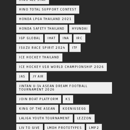
HINO TOTAL SUPPORT CONTEST
HONDA LPGA THAILAND 2021
HONDA SAFETY THAILAND
HYUNDAI
IGP GLOBAL
IHAT
INA
IRC
ISUZU RACE SPIRIT 2024
ITF
ICE HOCKEY THAILAND
ICE HOCKEY U18 WORLD CHAMPIONSHIP 2026
JAS
JY AIR
JINTAN U-14 ASEAN DREAM FOOTBALL
TOURNAMENT 2026
JOIN BOAT PLATFORM
K1
KING OF THE ASEAN
KOENIGSEGG
LALIGA YOUTH TOURNAMENT
LEZZON
LIV TO GIVE
LMDH PROTOTYPES
LMP2