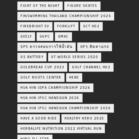
FIGHT OF THE NIGHT
FIGURE SKATES
FINSWIMMING THAILAND CHAMPIONSHIP 2026
FIREBRIGHT EV
FORKLIFT
GCT HD2
GEELY
GGPC
GMAC
GPS ตรวจสอบการใช้น้ำมัน
GPS ติดตามรถ
GS BATTERY
GT WORLD SERIES 2020
GOLDBREAD CUP 2023
GOLF CHANNEL HD2
GOLF ROOTS CENTER
HEAD
HUA HIN IDPA CHAMPIONSHIP 2026
HUA HIN IPSC HANDGUN 2026
HUA HIN IPSC HANDGUN CHAMPIONSHIP 2026
HAVE A GOOD RIDE
HEALTHY HERO 2025
HERBALIFE NUTRITION 2022 VIRTUAL RUN
HINO ALL STAR