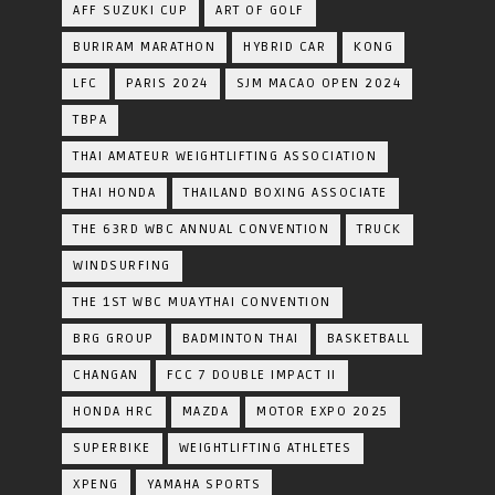
AFF SUZUKI CUP
ART OF GOLF
BURIRAM MARATHON
HYBRID CAR
KONG
LFC
PARIS 2024
SJM MACAO OPEN 2024
TBPA
THAI AMATEUR WEIGHTLIFTING ASSOCIATION
THAI HONDA
THAILAND BOXING ASSOCIATE
THE 63RD WBC ANNUAL CONVENTION
TRUCK
WINDSURFING
THE 1ST WBC MUAYTHAI CONVENTION
BRG GROUP
BADMINTON THAI
BASKETBALL
CHANGAN
FCC 7 DOUBLE IMPACT II
HONDA HRC
MAZDA
MOTOR EXPO 2025
SUPERBIKE
WEIGHTLIFTING ATHLETES
XPENG
YAMAHA SPORTS