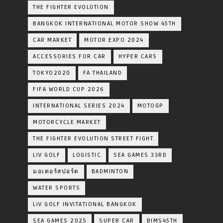
THE FIGHTER EVOLUTION
BANGKOK INTERNATIONAL MOTOR SHOW 45TH
CAR MARKET
MOTOR EXPO 2024
ACCESSORIES FOR CAR
HYPER CARS
TOKYO2020
FA THAILAND
FIFA WORLD CUP 2026
INTERNATIONAL SERIES 2024
MOTOGP
MOTORCYCLE MARKET
THE FIGHTER EVOLUTION STREET FIGHT
LIV GOLF
LOGISTIC
SEA GAMES 33RD
มอเตอร์สปอร์ต
BADMINTON
WATER SPORTS
LIV GOLF INVITATIONAL BANGKOK
SEA GAMES 2025
SUPER CAR
BIMS45TH