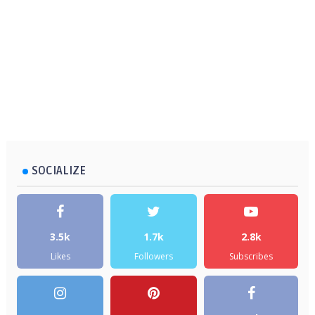
SOCIALIZE
3.5k
1.7k
2.8k
Likes
Followers
Subscribes