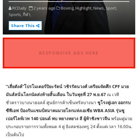
RCDaily
2 years ago
Boxing,
Highlight,
News,
Sport,
Sports,
กีฬา,
Share This
RESPONSIVE ADS HERE
“เสี่ยตังค์”โปรโมเตอร์ปิยะรัตน์ วชิรรัตนวงศ์ เตรียมจัดศึก CPF มวย
มันส์สนั่นโลกนัดส่งท้ายสิ้นเดือน ในวันพุธที่ 27 พ.ย.67
ณ เวที
ชั่วคราวบางนาฮอลล์ ศูนย์การค้าเซ็นทรัลบางนา
ชูโรงคู่เอก ออกรบ
ซีพีเอฟ ป้องกันแชมป์สมาคมมวยโลกแห่งเอเซีย WBA ASIA รุ่นซู
เปอร์ไลท์เวท 140 ปอนด์ พบ หยางหยาง ลี ผู้ท้าชิงชาวจีน
พร้อมคู่มวย
ประกอบรายการรวมทั้งหมด 4 คู่ ยิงสดช่องทรู 24 ตั้งแต่เวลา 16.00น.
เป็นต้นไป