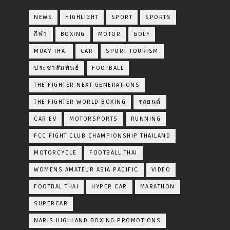
NEWS
HIGHLIGHT
SPORT
SPORTS
กีฬา
BOXING
MOTOR
GOLF
MUAY THAI
CAR
SPORT TOURISM
ประชาสัมพันธ์
FOOTBALL
THE FIGHTER NEXT GENERATIONS
THE FIGHTER WORLD BOXING
รถยนต์
CAR EV
MOTORSPORTS
RUNNING
FCC FIGHT CLUB CHAMPIONSHIP THAILAND
MOTORCYCLE
FOOTBALL THAI
WOMENS AMATEUR ASIA PACIFIC
VIDEO
FOOTBAL THAI
HYPER CAR
MARATHON
SUPERCAR
NARIS HIGHLAND BOXING PROMOTIONS