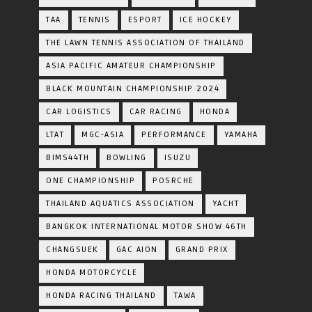
TAA
TENNIS
ESPORT
ICE HOCKEY
THE LAWN TENNIS ASSOCIATION OF THAILAND
ASIA PACIFIC AMATEUR CHAMPIONSHIP
BLACK MOUNTAIN CHAMPIONSHIP 2024
CAR LOGISTICS
CAR RACING
HONDA
LTAT
MGC-ASIA
PERFORMANCE
YAMAHA
BIMS44TH
BOWLING
ISUZU
ONE CHAMPIONSHIP
POSRCHE
THAILAND AQUATICS ASSOCIATION
YACHT
BANGKOK INTERNATIONAL MOTOR SHOW 46TH
CHANGSUEK
GAC AION
GRAND PRIX
HONDA MOTORCYCLE
HONDA RACING THAILAND
TAWA