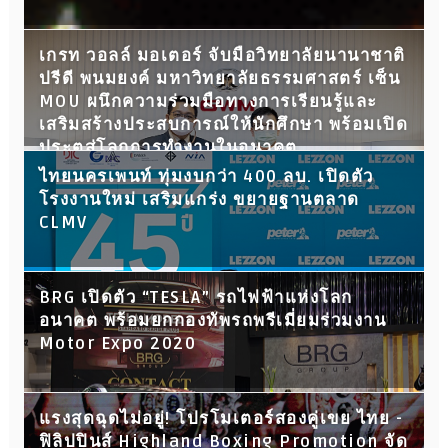
เกรท วอลล์ มอเตอร์ จับมือวิทยาลัยนานาชาติ
ปรีดี พนมยงค์ มหาวิทยาลัยธรรมศาสตร์ เซ็น
MOU ผนึกความร่วมมือทางการเรียนรู้และ
เสริมสร้างประสบการณ์ให้นักศึกษา พร้อมเปิด
ประตูสู่โลกการทำงานในอนาคต
ไทยนครเพนท์ ทุ่มงบกว่า 400 ลบ. เปิดตัว
โรงงานใหม่ เสริมแกร่ง ขยายฐานตลาด
CLMV
BRG เปิดตัว “TESLA” รถไฟฟ้าแห่งโลก
อนาคต พร้อมยกกองทัพรถพรีเมี่ยมร่วมงาน
Motor Expo 2020
แรงสุดฉุดไม่อยู่! โปรโมเตอร์สองคู่เขย ไทย -
ฟิลิปปินส์ Highland Boxing Promotion จัด