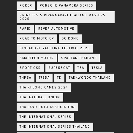
POKER
PORSCHE PANAMERA SERIES
PRINCESS SIRIVANNAVARI THAILAND MASTERS
2025
RAPID
REVER AUTOMOTIVE
ROAD TO MOTO GP
SC KONG
SINGAPORE YACHTING FESTIVAL 2026
SMARTECH MOTOR
SPARTAN THAILAND
SPORT CSR
SUPERBOAT
TBA
TESLA
THPSA
TJSBA
TK
TAEKWONDO THAILAND
THA KHLONG GAMES 2024
THAI GATEBALL UNION
THAILAND POLO ASSOCIATION
THE INTERNATIONAL SERIES
THE INTERNATIONAL SERIES THAILAND