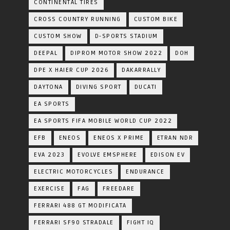
CONTINENTAL TIRES
CROSS COUNTRY RUNNING
CUSTOM BIKE
CUSTOM SHOW
D-SPORTS STADIUM
DEEPAL
DIPROM MOTOR SHOW 2022
DOH
DPE X HAIER CUP 2026
DAKARRALLY
DAYTONA
DIVING SPORT
DUCATI
EA SPORTS
EA SPORTS FIFA MOBILE WORLD CUP 2022
EFB
ENEOS
ENEOS X PRIME
ETRAN NDR
EVA 2023
EVOLVE EMSPHERE
EDISON EV
ELECTRIC MOTORCYCLES
ENDURANCE
EXERCISE
FAG
FREEDARE
FERRARI 488 GT MODIFICATA
FERRARI SF90 STRADALE
FIGHT IQ