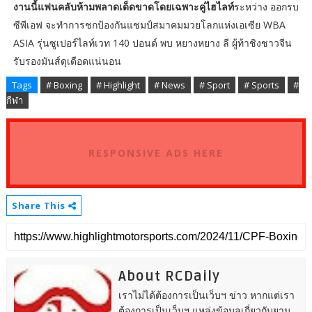
งานนี้แฟนคลับห้ามพลาดเด็ดขาดโดยเฉพาะคู่ไฮไลท์
ระหว่าง ออกรบ
ซีพีเอฟ จะทำการชกป้องกันแชมป์สมาคมมวยโลกแห่งเอเซีย WBA
ASIA รุ่นซูเปอร์ไลท์เวท 140 ปอนด์ พบ หยางหยาง ลี ผู้ท้าชิงชาวจีน
รับรองมันส์ดุเดือดแน่นอน
Tags
# Boxing
# Highlight
# News
# Sport
# Sports
#
กีฬา
RESPONSIVE ADS HERE
Share This
About RCDaily
เราไม่ได้ต้องการเป็นเว็บฯ ข่าว หากแต่เรา
ต้องการเป็นเว็บฯ แหล่งข้อมูลเกี่ยวกับยาน