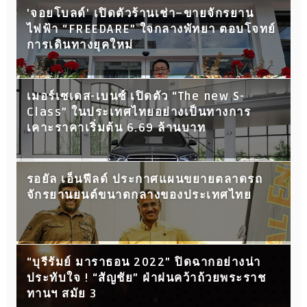
'จอยโบลด์' เปิดตัวร้านเช่า–ขายจักรยาน
ไฟฟ้า “FREEDARE” ใจกลางพัทยา ตอบโจทย์
การเดินทางยุคใหม่
เมอร์เซเดส-เบนซ์ เปิดตัว “The new S-
Class” ในประเทศไทยอย่างเป็นทางการ
เคาะราคาเริ่มต้น 6.69 ล้านบาท
รอยัล เอ็นฟีลด์ ประกาศแผนขยายตลาดรถ
จักรยานยนต์ขนาดกลางของประเทศไทย
“บุรีรัมย์ มาราธอน 2022” ปิดฉากอย่างน่า
ประทับใจ ! “สัญชัย” ฝ่าฝนคว้าถ้วยพระราช
ทานฯ สมัย 3