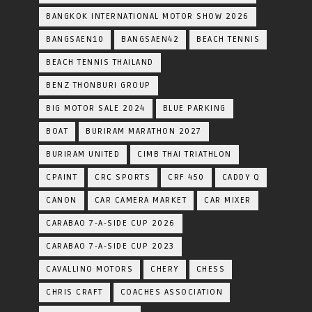
BANGKOK INTERNATIONAL MOTOR SHOW 2026
BANGSAEN10
BANGSAEN42
BEACH TENNIS
BEACH TENNIS THAILAND
BENZ THONBURI GROUP
BIG MOTOR SALE 2024
BLUE PARKING
BOAT
BURIRAM MARATHON 2027
BURIRAM UNITED
CIMB THAI TRIATHLON
CPAINT
CRC SPORTS
CRF 450
CADDY Q
CANON
CAR CAMERA MARKET
CAR MIXER
CARABAO 7-A-SIDE CUP 2026
CARABAO 7-A-SIDE CUP 2023
CAVALLINO MOTORS
CHERY
CHESS
CHRIS CRAFT
COACHES ASSOCIATION