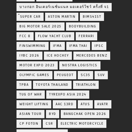
บางกอก อินเตอร์เนชั่นแนล มอเตอร์โชว์ ครั้งที่ 41
้SUPER CAR
ASTON MARTIN
BIMS41ST
BIG MOTOR SALE 2025
BODYBUILDING
FCC 8
FLOW YACHT CLUB
FERRARI
FINSWIMMING
IFMA
IFMA THAI
IPSC
IYBC 2026
ICE HOCHEY
MERCEDES BENZ
MOTOR EXPO 2023
NOSTRA LOGISTICS
OLYMPIC GAMES
PEUGEOT
SC35
SUV
TPBA
TOYOTA​ THAILAND​
TRIATHLON
TUG OF WAR
TYREXPO ASIA 2024
WEIGHT LIFTING
AAC 13RD
ATUS
AVATR
ASIAN TOUR
BYD
BANGCHAK OPEN 2026
CP FOTON
CSR
ELECTRIC MOTORCYCLE