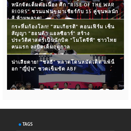
หนักจัดเต็มต่อเนื่อง ศึก "RISE OF THE WAR
RIORS" ชวนแฟนๆ มาเชียร์กับ 15 คู่ขุนพลนัก
สู้ ห้ามพลาด!
กระหึ่มก้องโลก! “สมเกียรติ” คอนเฟิร์ม เซ็น
สัญญา “ฮอนด้า แอลซีอาร์” สร้าง
ประวัติศาสตร์เป็นนักบิด “โมโตจีพี” ชาวไทย
คนแรก ลงบิดเต็มฤดูกาล
น่าเสียดาย! "ชลธี" พลาดโดนหมัดเด็ด แพ้น็
อก "ญี่ปุ่น" ชวดเข็มขัด ABF
TAGS