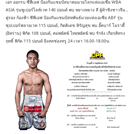
เอก ออกรบ ซีพีเอฟ ป้องกันแชมป์สมาคมมวยโลกแห่งเอเซีย WBA
ASIA รุ่นซูเปอร์ไลท์เวท 140 ปอนด์ พบ หยางหยาง ลี ผู้ท้าชิงชาวจีน ,
คู่รอง ก้องฟ้า ซีพีเอฟ ป้องกันแชมป์สหพันธ์มวยแห่งเอเซีย ABF รุ่น
ซุปเปอร์ฟลายเวท 115 ปอนด์, กิตติเดช หิรัญสุข พบ อั๊คบาร์ โมราดี้
(อิหร่าน) พิกัด 108 ปอนด์, คมพยัคฆ์ ไทยพยัคฆ์ พบ รักจัง เกียรติทรง
ฤทธิ์ พิกัด 115 ปอนด์ ยิงสดช่องทรู 24 เวลา 16.00-18.00น.