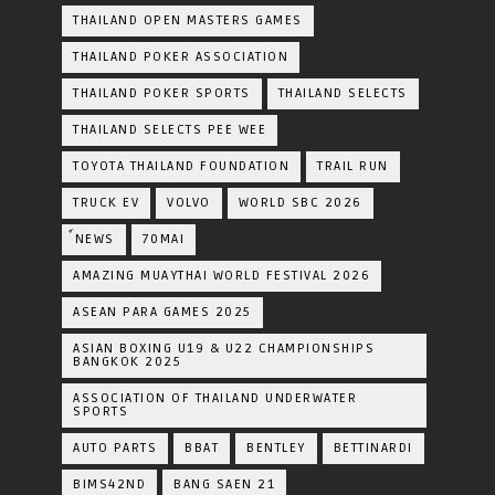
THAILAND OPEN MASTERS GAMES
THAILAND POKER ASSOCIATION
THAILAND POKER SPORTS
THAILAND SELECTS
THAILAND SELECTS PEE WEE
TOYOTA​ THAILAND​ FOUNDATION
TRAIL RUN
TRUCK EV
VOLVO
WORLD SBC 2026
์NEWS
70MAI
AMAZING MUAYTHAI WORLD FESTIVAL 2026
ASEAN PARA GAMES 2025
ASIAN BOXING U19 & U22 CHAMPIONSHIPS
BANGKOK 2025
ASSOCIATION OF THAILAND UNDERWATER
SPORTS
AUTO PARTS
BBAT
BENTLEY
BETTINARDI
BIMS42ND
BANG SAEN 21