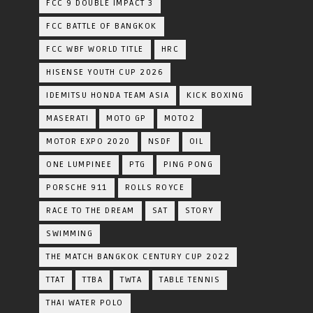
FCC 9 DOUBLE IMPACT 3
FCC BATTLE OF BANGKOK
FCC WBF WORLD TITLE
HRC
HISENSE YOUTH CUP 2026
IDEMITSU HONDA TEAM ASIA
KICK BOXING
MASERATI
MOTO GP
MOTO2
MOTOR EXPO 2020
NSDF
OIL
ONE LUMPINEE
PTG
PING PONG
PORSCHE 911
ROLLS ROYCE
RACE TO THE DREAM
SAT
STORY
SWIMMING
THE MATCH BANGKOK CENTURY CUP 2022
TTAT
TTBA
TWTA
TABLE TENNIS
THAI WATER POLO