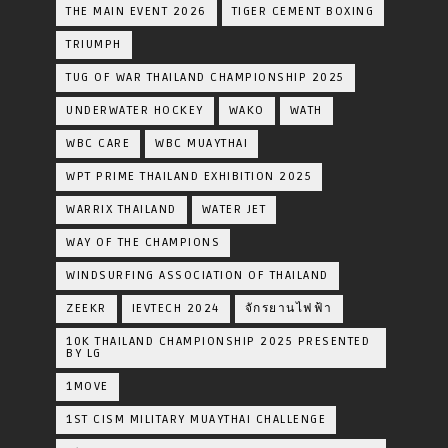
THE MAIN EVENT 2026
TIGER CEMENT BOXING
TRIUMPH
TUG OF WAR THAILAND CHAMPIONSHIP 2025
UNDERWATER HOCKEY
WAKO
WATH
WBC CARE
WBC MUAYTHAI
WPT PRIME THAILAND EXHIBITION 2025
WARRIX THAILAND
WATER JET
WAY OF THE CHAMPIONS
WINDSURFING ASSOCIATION OF THAILAND
ZEEKR
IEVTECH 2024
จักรยานไฟฟ้า
10K THAILAND CHAMPIONSHIP 2025 PRESENTED
BY LG
1MOVE
1ST CISM MILITARY MUAYTHAI CHALLENGE