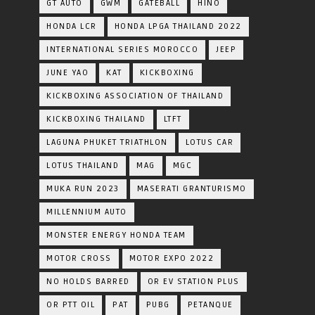
GT AUTO
GWM
GATEBALL
HINO
HONDA LCR
HONDA LPGA THAILAND 2022
INTERNATIONAL SERIES MOROCCO
JEEP
JUNE YAO
KAT
KICKBOXING
KICKBOXING ASSOCIATION OF THAILAND
KICKBOXING THAILAND
LTFT
LAGUNA PHUKET TRIATHLON
LOTUS CAR
LOTUS THAILAND
MAG
MGC
MUKA RUN 2023
MASERATI GRANTURISMO
MILLENNIUM AUTO
MONSTER ENERGY HONDA TEAM
MOTOR CROSS
MOTOR EXPO 2022
NO HOLDS BARRED
OR EV STATION PLUS
OR PTT OIL
PAT
PUBG
PETANQUE