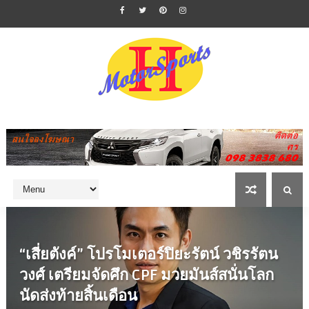
“เสี่ยตังค์” โปรโมเตอร์ปิยะรัตน์ วชิรรัตน
วงศ์ เตรียมจัดศึก CPF มวยมันส์สนั่นโลก
นัดส่งท้ายสิ้นเดือน