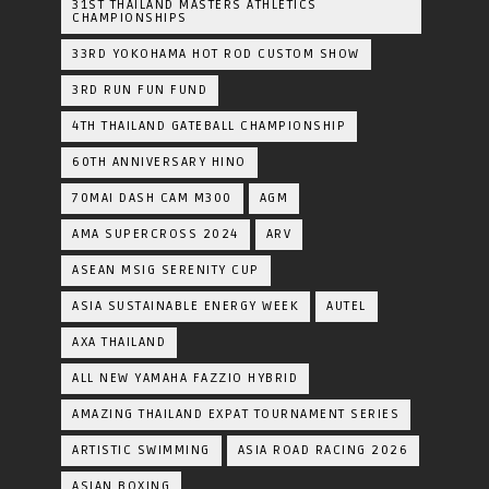
31ST THAILAND MASTERS ATHLETICS
CHAMPIONSHIPS
33RD YOKOHAMA HOT ROD CUSTOM SHOW
3RD RUN FUN FUND
4TH THAILAND GATEBALL CHAMPIONSHIP
60TH ANNIVERSARY HINO
70MAI DASH CAM M300
AGM
AMA SUPERCROSS 2024
ARV
ASEAN MSIG SERENITY CUP
ASIA SUSTAINABLE ENERGY WEEK
AUTEL
AXA THAILAND
ALL NEW YAMAHA FAZZIO HYBRID
AMAZING THAILAND EXPAT TOURNAMENT SERIES
ARTISTIC SWIMMING
ASIA ROAD RACING 2026
ASIAN BOXING