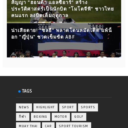
สัญญา “ฮอนด้า แอลซีอาร์” สร้าง
ประวัติศาสตร์เป็นนักบิด “โมโตจีพี” ชาวไทย
คนแรก ลงบิดเต็มฤดูกาล
น่าเสียดาย! "ชลธี" พลาดโดนหมัดเด็ด แพ้น็
อก "ญี่ปุ่น" ชวดเข็มขัด ABF
TAGS
NEWS
HIGHLIGHT
SPORT
SPORTS
กีฬา
BOXING
MOTOR
GOLF
MUAY THAI
CAR
SPORT TOURISM