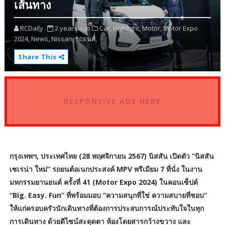
เส้นทาง
RCDaily
2 years ago
Car,
Highlight,
Motor,
Motor Expo
2024,
News,
Nissan,
รถยนต์,
Share This
RESPONSIVE ADS HERE
กรุงเทพฯ, ประเทศไทย (28 พฤศจิกายน 2567) นิสสัน เปิดตัว “นิสสัน
เซเรน่า ใหม่” รถยนต์อเนกประสงค์ MPV พรีเมียม 7 ที่นั่ง ในงาน
มหกรรมยานยนต์ ครั้งที่ 41 (Motor Expo 2024) ในคอนเซ็ปต์
“Big. Easy. Fun” ที่พร้อมมอบ “ความสนุกที่ใช่ ความสบายที่ชอบ”
ให้แก่ครอบครัวนักเดินทางที่ต้องการประสบการณ์ประทับใจในทุก
การเดินทาง ด้วยดีไซน์สะดุดตา ห้องโดยสารกว้างขวาง และ