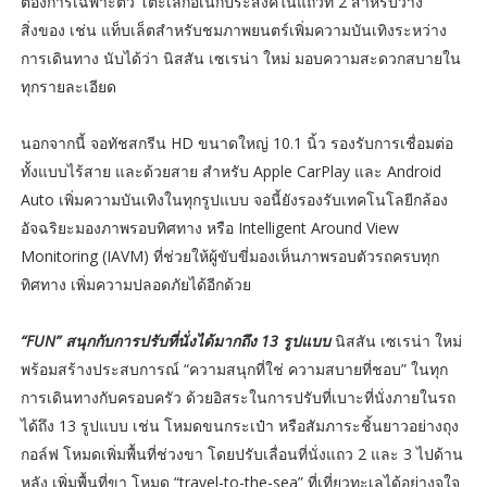
ต้องการเฉพาะตัว โต๊ะเล็กอเนกประสงค์ในแถวที่ 2 สำหรับวาง
สิ่งของ เช่น แท็บเล็ตสำหรับชมภาพยนตร์เพิ่มความบันเทิงระหว่าง
การเดินทาง นับได้ว่า นิสสัน เซเรน่า ใหม่ มอบความสะดวกสบายใน
ทุกรายละเอียด
นอกจากนี้ จอทัชสกรีน HD ขนาดใหญ่ 10.1 นิ้ว รองรับการเชื่อมต่อ
ทั้งแบบไร้สาย และด้วยสาย สำหรับ Apple CarPlay และ Android
Auto เพิ่มความบันเทิงในทุกรูปแบบ จอนี้ยังรองรับเทคโนโลยีกล้อง
อัจฉริยะมองภาพรอบทิศทาง หรือ Intelligent Around View
Monitoring (IAVM) ที่ช่วยให้ผู้ขับขี่มองเห็นภาพรอบตัวรถครบทุก
ทิศทาง เพิ่มความปลอดภัยได้อีกด้วย
“FUN” สนุกกับการปรับที่นั่งได้มากถึง 13 รูปแบบ
นิสสัน เซเรน่า ใหม่
พร้อมสร้างประสบการณ์ “ความสนุกที่ใช่ ความสบายที่ชอบ” ในทุก
การเดินทางกับครอบครัว ด้วยอิสระในการปรับที่เบาะที่นั่งภายในรถ
ได้ถึง 13 รูปแบบ เช่น โหมดขนกระเป๋า หรือสัมภาระชิ้นยาวอย่างถุง
กอล์ฟ โหมดเพิ่มพื้นที่ช่วงขา โดยปรับเลื่อนที่นั่งแถว 2 และ 3 ไปด้าน
หลัง เพิ่มพื้นที่ขา โหมด “travel-to-the-sea” ที่เที่ยวทะเลได้อย่างจุใจ