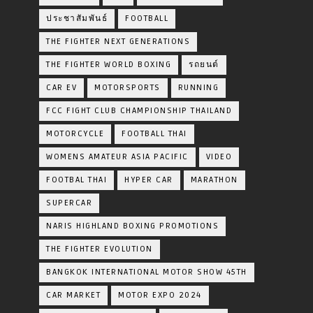
ประชาสัมพันธ์
FOOTBALL
THE FIGHTER NEXT GENERATIONS
THE FIGHTER WORLD BOXING
รถยนต์
CAR EV
MOTORSPORTS
RUNNING
FCC FIGHT CLUB CHAMPIONSHIP THAILAND
MOTORCYCLE
FOOTBALL THAI
WOMENS AMATEUR ASIA PACIFIC
VIDEO
FOOTBAL THAI
HYPER CAR
MARATHON
SUPERCAR
NARIS HIGHLAND BOXING PROMOTIONS
THE FIGHTER EVOLUTION
BANGKOK INTERNATIONAL MOTOR SHOW 45TH
CAR MARKET
MOTOR EXPO 2024