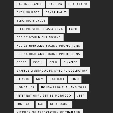
CAR INSURANCE
CARS 24
CHABAKAEW
CYCLING RACE
DAKAR RALLY
ELECTRIC BICYCLE
ELECTRIC VEHICLE ASIA 2024
EXPO
FCC 12 WORLD CUP BOXING
FCC 13 HIGHLAND BOXING PROMOTIONS
FCC 14 HIGHLAND BOXING PROMOTIONS
FCC10
FCC11
FELO
FINANCE
GAMBOL LIVERPOOL FC SPECIAL COLLECTION
GT AUTO
GWM
GATEBALL
HINO
HONDA LCR
HONDA LPGA THAILAND 2022
INTERNATIONAL SERIES MOROCCO
JEEP
JUNE YAO
KAT
KICKBOXING
KICKBOXING ASSOCIATION OF THAILAND