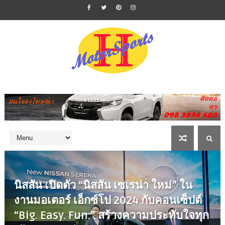
นิสสัน เปิดตัว “นิสสัน เซเรน่า ใหม่” ใน
งานมอเตอร์ เอ็กซ์โป 2024 กับคอนเซ็ปต์
“Big. Easy. Fun.” สร้างความประทับใจทุก