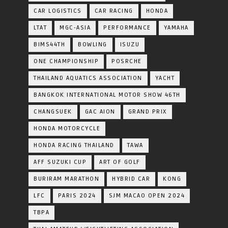
CAR LOGISTICS
CAR RACING
HONDA
LTAT
MGC-ASIA
PERFORMANCE
YAMAHA
BIMS44TH
BOWLING
ISUZU
ONE CHAMPIONSHIP
POSRCHE
THAILAND AQUATICS ASSOCIATION
YACHT
BANGKOK INTERNATIONAL MOTOR SHOW 46TH
CHANGSUEK
GAC AION
GRAND PRIX
HONDA MOTORCYCLE
HONDA RACING THAILAND
TAWA
AFF SUZUKI CUP
ART OF GOLF
BURIRAM MARATHON
HYBRID CAR
KONG
LFC
PARIS 2024
SJM MACAO OPEN 2024
TBPA