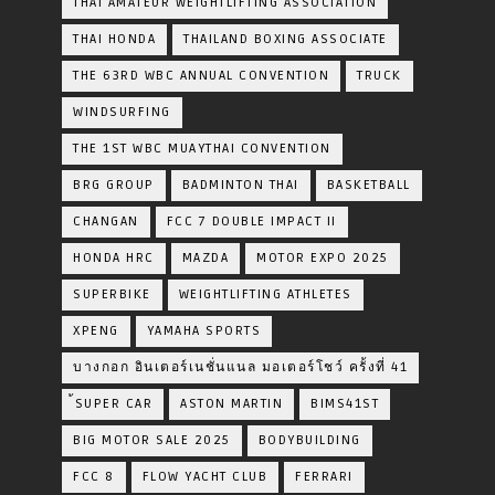
THAI AMATEUR WEIGHTLIFTING ASSOCIATION
THAI HONDA
THAILAND BOXING ASSOCIATE
THE 63RD WBC ANNUAL CONVENTION
TRUCK
WINDSURFING
THE 1ST WBC MUAYTHAI CONVENTION
BRG GROUP
BADMINTON THAI
BASKETBALL
CHANGAN
FCC 7 DOUBLE IMPACT II
HONDA HRC
MAZDA
MOTOR EXPO 2025
SUPERBIKE
WEIGHTLIFTING ATHLETES
XPENG
YAMAHA SPORTS
บางกอก อินเตอร์เนชั่นแนล มอเตอร์โชว์ ครั้งที่ 41
้SUPER CAR
ASTON MARTIN
BIMS41ST
BIG MOTOR SALE 2025
BODYBUILDING
FCC 8
FLOW YACHT CLUB
FERRARI