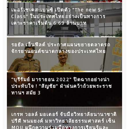
เมอร์เซเดส-เบนซ์ เปิดตัว “The new S-
Class” ในประเทศไทยอย่างเป็นทางการ
เคาะราคาเริ่มต้น 6.69 ล้านบาท
รอยัล เอ็นฟีลด์ ประกาศแผนขยายตลาดรถ
จักรยานยนต์ขนาดกลางของประเทศไทย
“บุรีรัมย์ มาราธอน 2022” ปิดฉากอย่างน่า
ประทับใจ ! “สัญชัย” ฝ่าฝนคว้าถ้วยพระราช
ทานฯ สมัย 3
เกรท วอลล์ มอเตอร์ จับมือวิทยาลัยนานาชาติ
ปรีดี พนมยงค์ มหาวิทยาลัยธรรมศาสตร์ เซ็น
MOU ผนึกความร่วมมือทางการเรียนรู้และ