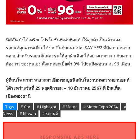
นิสสัน
ยังได้เตรียมโปรโมชั่นพิเศษที่จะทำให้ลูกค้าเป็นเจ้าของ
รถยนต์คุณภาพเยี่ยมได้ง่ายขึ้นกับแคมเปญ SAY YES! ที่มีความหลาก
หลายสำหรับรถยนต์แต่ละรุ่นให้ลูกค้าเลือกได้อย่างเหมาะสมกับความ
ต้องการของตนเอง ตั้งแต่ดอกเบี้ยต่ำ 0% ไปจนถึงผ่อนนาน 96 เดือน
ผู้ที่สนใจ สามารถแวะมาเยี่ยมชมบูธนิสสันในงานมหกรรมยานยนต์
ได้ระหว่างวันที่ 29 พฤศจิกายน – 10 ธันวาคม 2567 ที่ อิมแพ็ค
เมืองทองธานี
Tags
# Car
# Highlight
# Motor
# Motor Expo 2024
#
News
# Nissan
# รถยนต์
RESPONSIVE ADS HERE