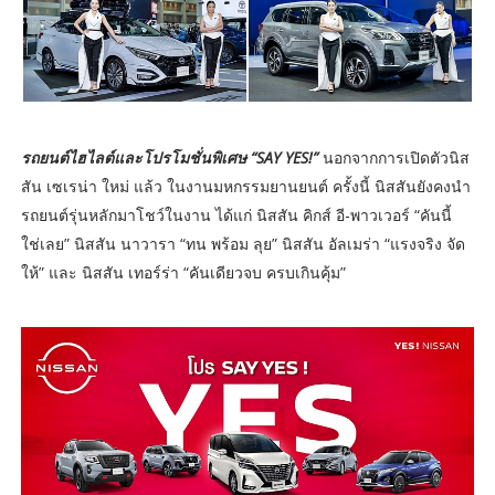
รถยนต์ไฮไลต์และโปรโมชั่นพิเศษ “SAY YES!”
นอกจากการเปิดตัวนิส
สัน เซเรน่า ใหม่ แล้ว ในงานมหกรรมยานยนต์ ครั้งนี้ นิสสันยังคงนำ
รถยนต์รุ่นหลักมาโชว์ในงาน ได้แก่ นิสสัน คิกส์ อี-พาวเวอร์ “คันนี้
ใช่เลย” นิสสัน นาวารา “ทน พร้อม ลุย” นิสสัน อัลเมร่า “แรงจริง จัด
ให้” และ นิสสัน เทอร์ร่า “คันเดียวจบ ครบเกินคุ้ม”