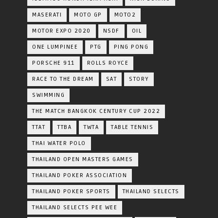
MASERATI
MOTO GP
MOTO2
MOTOR EXPO 2020
NSDF
OIL
ONE LUMPINEE
PTG
PING PONG
PORSCHE 911
ROLLS ROYCE
RACE TO THE DREAM
SAT
STORY
SWIMMING
THE MATCH BANGKOK CENTURY CUP 2022
TTAT
TTBA
TWTA
TABLE TENNIS
THAI WATER POLO
THAILAND OPEN MASTERS GAMES
THAILAND POKER ASSOCIATION
THAILAND POKER SPORTS
THAILAND SELECTS
THAILAND SELECTS PEE WEE