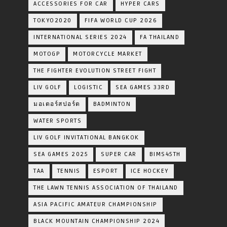
ACCESSORIES FOR CAR
HYPER CARS
TOKYO2020
FIFA WORLD CUP 2026
INTERNATIONAL SERIES 2024
FA THAILAND
MOTOGP
MOTORCYCLE MARKET
THE FIGHTER EVOLUTION STREET FIGHT
LIV GOLF
LOGISTIC
SEA GAMES 33RD
มอเตอร์สปอร์ต
BADMINTON
WATER SPORTS
LIV GOLF INVITATIONAL BANGKOK
SEA GAMES 2025
SUPER CAR
BIMS45TH
TAA
TENNIS
ESPORT
ICE HOCKEY
THE LAWN TENNIS ASSOCIATION OF THAILAND
ASIA PACIFIC AMATEUR CHAMPIONSHIP
BLACK MOUNTAIN CHAMPIONSHIP 2024