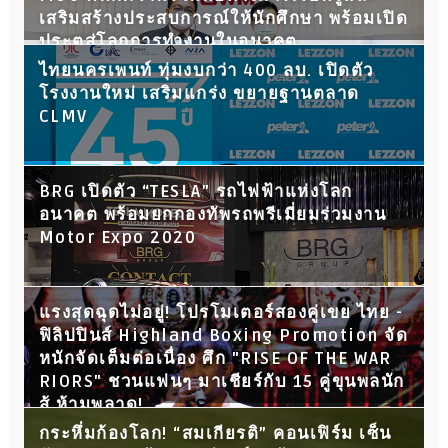
เสริมสร้างประสบการณ์ให้นักศึกษา พร้อมเปิด
ประตูสู่โลกการทำงานในอนาคต
ไทยนครเพนท์ ทุ่มงบกว่า 400 ลบ. เปิดตัว
โรงงานใหม่ เสริมแกร่ง ขยายฐานตลาด
CLMV
BRG เปิดตัว “TESLA” รถไฟฟ้าแห่งโลก
อนาคต พร้อมยกกองทัพรถพรีเมี่ยมร่วมงาน
Motor Expo 2020
แรงสุดฉุดไม่อยู่! โปรโมเตอร์สองคู่เขย ไทย -
ฟิลิปปินส์ Highland Boxing Promotion จัด
หนักจัดเต็มต่อเนื่อง ศึก "RISE OF THE WAR
RIORS" ชวนแฟนๆ มาเชียร์กับ 15 คู่ขุนพลนัก
สู้ ห้ามพลาด!
กระหึ่มก้องโลก! “สมเกียรติ” คอนเฟิร์ม เซ็น