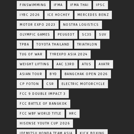
FINSWIMMING
IFMA
IFMA THAI
IPSC
IYBC 2026
ICE HOCHEY
MERCEDES BENZ
MOTOR EXPO 2023
NOSTRA LOGISTICS
OLYMPIC GAMES
PEUGEOT
SC35
SUV
TPBA
TOYOTA​ THAILAND​
TRIATHLON
TUG OF WAR
TYREXPO ASIA 2024
WEIGHT LIFTING
AAC 13RD
ATUS
AVATR
ASIAN TOUR
BYD
BANGCHAK OPEN 2026
CP FOTON
CSR
ELECTRIC MOTORCYCLE
FCC 9 DOUBLE IMPACT 3
FCC BATTLE OF BANGKOK
FCC WBF WORLD TITLE
HRC
HISENSE YOUTH CUP 2026
IDEMITSU HONDA TEAM ASIA
KICK BOXING