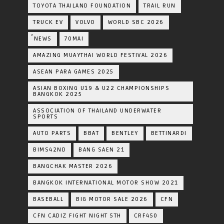
TOYOTA​ THAILAND​ FOUNDATION
TRAIL RUN
TRUCK EV
VOLVO
WORLD SBC 2026
์NEWS
70MAI
AMAZING MUAYTHAI WORLD FESTIVAL 2026
ASEAN PARA GAMES 2025
ASIAN BOXING U19 & U22 CHAMPIONSHIPS
BANGKOK 2025
ASSOCIATION OF THAILAND UNDERWATER
SPORTS
AUTO PARTS
BBAT
BENTLEY
BETTINARDI
BIMS42ND
BANG SAEN 21
BANGCHAK MASTER 2026
BANGKOK INTERNATIONAL MOTOR SHOW 2021
BASEBALL
BIG MOTOR SALE 2026
CFN
CFN CADIZ FIGHT NIGHT 5TH
CRF450