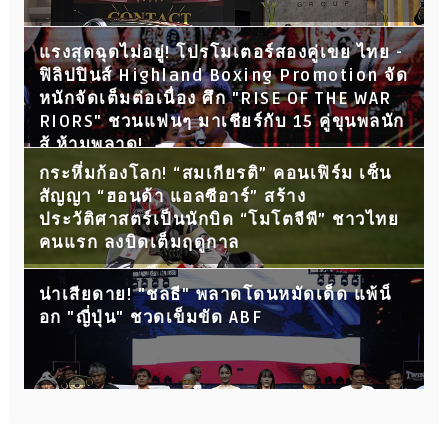
แรงสุดฉุดไม่อยู่! โปรโมเตอร์สองคู่เขย ไทย -
ฟิลิปปินส์ Highland Boxing Promotion จัด
หนักจัดเต็มต่อเนื่อง ศึก "RISE OF THE WAR
RIORS" ชวนแฟนๆ มาเชียร์กับ 15 คู่ขุนพลนัก
สู้ ห้ามพลาด!
กระหึ่มก้องโลก! “สมเกียรติ” คอนเฟิร์ม เซ็น
สัญญา “ฮอนด้า แอลซีอาร์” สร้าง
ประวัติศาสตร์เป็นนักบิด “โมโตจีพี” ชาวไทย
คนแรก ลงบิดเต็มฤดูกาล
น่าเสียดาย! "ชลธี" พลาดโดนหมัดเด็ด แพ้น็
อก "ญี่ปุ่น" ชวดเข็มขัด ABF