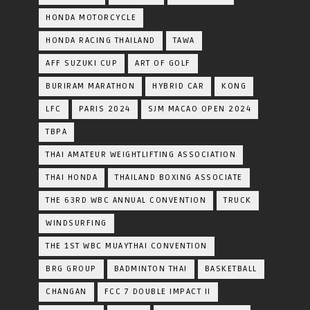
HONDA MOTORCYCLE
HONDA RACING THAILAND
TAWA
AFF SUZUKI CUP
ART OF GOLF
BURIRAM MARATHON
HYBRID CAR
KONG
LFC
PARIS 2024
SJM MACAO OPEN 2024
TBPA
THAI AMATEUR WEIGHTLIFTING ASSOCIATION
THAI HONDA
THAILAND BOXING ASSOCIATE
THE 63RD WBC ANNUAL CONVENTION
TRUCK
WINDSURFING
THE 1ST WBC MUAYTHAI CONVENTION
BRG GROUP
BADMINTON THAI
BASKETBALL
CHANGAN
FCC 7 DOUBLE IMPACT II