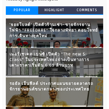
POPULAR
HIGHLIGHT
COMMENTS
'จอยโบลด์' เปิดตัวร้านเช่า–ขายจักรยาน
ไฟฟ้า “FREEDARE” ใจกลางพัทยา ตอบโจทย์
การเดินทางยุคใหม่
เมอร์เซเดส-เบนซ์ เปิดตัว “The new S-
Class” ในประเทศไทยอย่างเป็นทางการ
เคาะราคาเริ่มต้น 6.69 ล้านบาท
รอยัล เอ็นฟีลด์ ประกาศแผนขยายตลาดรถ
จักรยานยนต์ขนาดกลางของประเทศไทย