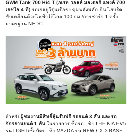
GWM Tank 700 Hi4-T (กเรท วอลล์ มอเตอร์ แทงค์ 700
เอชไอ 4-ที)
รถเอสยูวีรุ่นเรือธง ขุมพลังพลัก-อิน ไฮบริด
ขับเคลื่อนด้วยไฟฟ้าได้ไกล 100 กม./การชาร์จ 1 ครั้ง
มาตรฐาน NEDC
สำหรับ
ผู้ชมงานมีสิทธิ์ลุ้นรับฟรี รถยนต์ 3 คัน และรถ
จักรยานยนต์ 1 คัน
ในรายการ ซื้อรถ...ชิง THE KIA EV5
รุ่น LIGHT/ซื้อบัตร...ชิง MAZDA รุ่น NEW CX-3 BASE