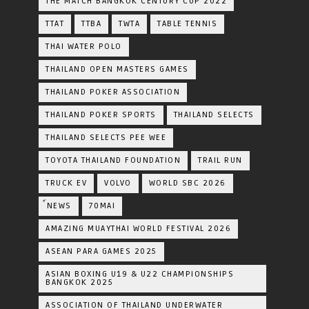
THE MATCH BANGKOK CENTURY CUP 2022
TTAT
TTBA
TWTA
TABLE TENNIS
THAI WATER POLO
THAILAND OPEN MASTERS GAMES
THAILAND POKER ASSOCIATION
THAILAND POKER SPORTS
THAILAND SELECTS
THAILAND SELECTS PEE WEE
TOYOTA​ THAILAND​ FOUNDATION
TRAIL RUN
TRUCK EV
VOLVO
WORLD SBC 2026
์NEWS
70MAI
AMAZING MUAYTHAI WORLD FESTIVAL 2026
ASEAN PARA GAMES 2025
ASIAN BOXING U19 & U22 CHAMPIONSHIPS
BANGKOK 2025
ASSOCIATION OF THAILAND UNDERWATER