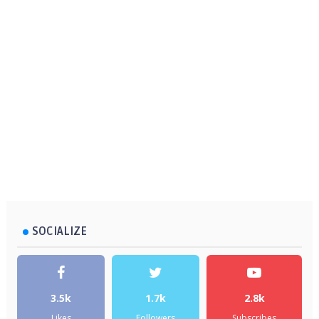
SOCIALIZE
3.5k
1.7k
2.8k
Likes
Followers
Subscribes