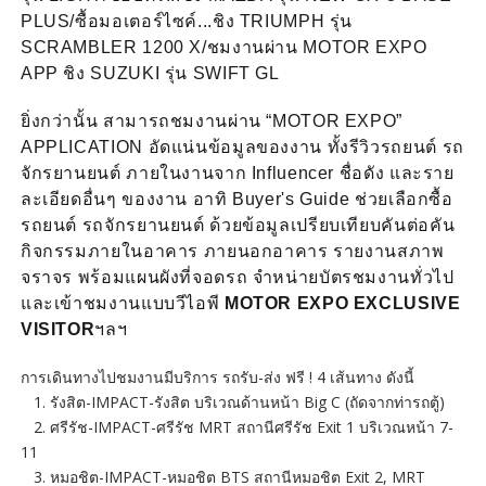
PLUS/ซื้อมอเตอร์ไซค์...ชิง TRIUMPH รุ่น
SCRAMBLER 1200 X/ชมงานผ่าน MOTOR EXPO
APP ชิง SUZUKI รุ่น SWIFT GL
ยิ่งกว่านั้น สามารถชมงานผ่าน “MOTOR EXPO”
APPLICATION อัดแน่นข้อมูลของงาน ทั้งรีวิวรถยนต์ รถ
จักรยานยนต์ ภายในงานจาก Influencer ชื่อดัง และราย
ละเอียดอื่นๆ ของงาน อาทิ Buyer's Guide ช่วยเลือกซื้อ
รถยนต์ รถจักรยานยนต์ ด้วยข้อมูลเปรียบเทียบคันต่อคัน
กิจกรรมภายในอาคาร ภายนอกอาคาร รายงานสภาพ
จราจร พร้อมแผนผังที่จอดรถ จำหน่ายบัตรชมงานทั่วไป
และเข้าชมงานแบบวีไอพี
MOTOR EXPO EXCLUSIVE
VISITOR
ฯลฯ
การเดินทางไปชมงานมีบริการ รถรับ-ส่ง ฟรี ! 4 เส้นทาง ดังนี้
1. รังสิต-IMPACT-รังสิต บริเวณด้านหน้า Big C (ถัดจากท่ารถตู้)
2. ศรีรัช-IMPACT-ศรีรัช MRT สถานีศรีรัช Exit 1 บริเวณหน้า 7-
11
3. หมอชิต-IMPACT-หมอชิต BTS สถานีหมอชิต Exit 2, MRT