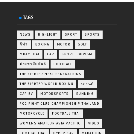
TAGS
NEWS
HIGHLIGHT
SPORT
SPORTS
กีฬา
BOXING
MOTOR
GOLF
MUAY THAI
CAR
SPORT TOURISM
ประชาสัมพันธ์
FOOTBALL
THE FIGHTER NEXT GENERATIONS
THE FIGHTER WORLD BOXING
รถยนต์
CAR EV
MOTORSPORTS
RUNNING
FCC FIGHT CLUB CHAMPIONSHIP THAILAND
MOTORCYCLE
FOOTBALL THAI
WOMENS AMATEUR ASIA PACIFIC
VIDEO
FOOTBAL THAI
HYPER CAR
MARATHON