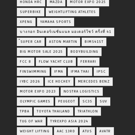
HONDA HRC
MAZDA
MOTOR EXPO 2025
SUPERBIKE
WEIGHTLIFTING ATHLETES
XPENG
YAMAHA SPORTS
บางกอก อินเตอร์เนชั่นแนล มอเตอร์โชว์ ครั้งที่ 41
้SUPER CAR
ASTON MARTIN
BIMS41ST
BIG MOTOR SALE 2025
BODYBUILDING
FCC 8
FLOW YACHT CLUB
FERRARI
FINSWIMMING
IFMA
IFMA THAI
IPSC
IYBC 2026
ICE HOCHEY
MERCEDES BENZ
MOTOR EXPO 2023
NOSTRA LOGISTICS
OLYMPIC GAMES
PEUGEOT
SC35
SUV
TPBA
TOYOTA​ THAILAND​
TRIATHLON
TUG OF WAR
TYREXPO ASIA 2024
WEIGHT LIFTING
AAC 13RD
ATUS
AVATR