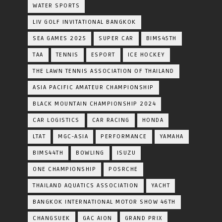
WATER SPORTS
LIV GOLF INVITATIONAL BANGKOK
SEA GAMES 2025
SUPER CAR
BIMS45TH
TAA
TENNIS
ESPORT
ICE HOCKEY
THE LAWN TENNIS ASSOCIATION OF THAILAND
ASIA PACIFIC AMATEUR CHAMPIONSHIP
BLACK MOUNTAIN CHAMPIONSHIP 2024
CAR LOGISTICS
CAR RACING
HONDA
LTAT
MGC-ASIA
PERFORMANCE
YAMAHA
BIMS44TH
BOWLING
ISUZU
ONE CHAMPIONSHIP
POSRCHE
THAILAND AQUATICS ASSOCIATION
YACHT
BANGKOK INTERNATIONAL MOTOR SHOW 46TH
CHANGSUEK
GAC AION
GRAND PRIX