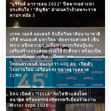
“บุรีรัมย์ มาราธอน 2022” ปิดฉากอย่างน่า
ประทับใจ ! “สัญชัย” ฝ่าฝนคว้าถ้วยพระราช
ทานฯ สมัย 3
เกรท วอลล์ มอเตอร์ จับมือวิทยาลัยนานาชาติ
ปรีดี พนมยงค์ มหาวิทยาลัยธรรมศาสตร์ เซ็น
MOU ผนึกความร่วมมือทางการเรียนรู้และ
เสริมสร้างประสบการณ์ให้นักศึกษา พร้อมเปิด
ประตูสู่โลกการทำงานในอนาคต
ไทยนครเพนท์ ทุ่มงบกว่า 400 ลบ. เปิดตัว
โรงงานใหม่ เสริมแกร่ง ขยายฐานตลาด
CLMV
BRG เปิดตัว “TESLA” รถไฟฟ้าแห่งโลก
อนาคต พร้อมยกกองทัพรถพรีเมี่ยมร่วมงาน
Motor Expo 2020