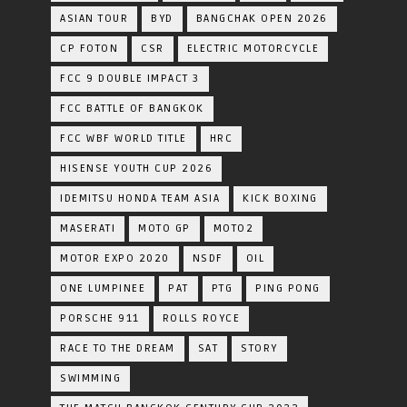
ASIAN TOUR
BYD
BANGCHAK OPEN 2026
CP FOTON
CSR
ELECTRIC MOTORCYCLE
FCC 9 DOUBLE IMPACT 3
FCC BATTLE OF BANGKOK
FCC WBF WORLD TITLE
HRC
HISENSE YOUTH CUP 2026
IDEMITSU HONDA TEAM ASIA
KICK BOXING
MASERATI
MOTO GP
MOTO2
MOTOR EXPO 2020
NSDF
OIL
ONE LUMPINEE
PAT
PTG
PING PONG
PORSCHE 911
ROLLS ROYCE
RACE TO THE DREAM
SAT
STORY
SWIMMING