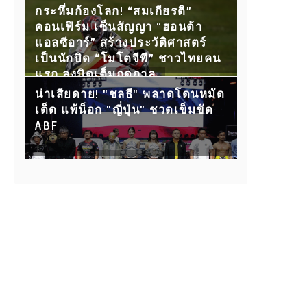
กับ 15 คู่ขุนพลนักสู้ ห้ามพลาด!
กระหึ่มก้องโลก! “สมเกียรติ”
คอนเฟิร์ม เซ็นสัญญา “ฮอนด้า
แอลซีอาร์” สร้างประวัติศาสตร์
เป็นนักบิด “โมโตจีพี” ชาวไทยคน
แรก ลงบิดเต็มฤดูกาล
น่าเสียดาย! "ชลธี" พลาดโดนหมัด
เด็ด แพ้น็อก "ญี่ปุ่น" ชวดเข็มขัด
ABF