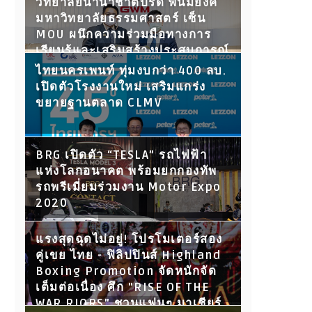
วิทยาลัยนานาชาติปรีดี พนมยงค์
มหาวิทยาลัยธรรมศาสตร์ เซ็น
MOU ผนึกความร่วมมือทางการ
เรียนรู้และเสริมสร้างประสบการณ์
ให้นักศึกษา พร้อมเปิดประตูสู่โลก
ไทยนครเพนท์ ทุ่มงบกว่า 400 ลบ.
การทำงานในอนาคต
เปิดตัวโรงงานใหม่ เสริมแกร่ง
ขยายฐานตลาด CLMV
BRG เปิดตัว “TESLA” รถไฟฟ้า
แห่งโลกอนาคต พร้อมยกกองทัพ
รถพรีเมี่ยมร่วมงาน Motor Expo
2020
แรงสุดฉุดไม่อยู่! โปรโมเตอร์สอง
คู่เขย ไทย - ฟิลิปปินส์ Highland
Boxing Promotion จัดหนักจัด
เต็มต่อเนื่อง ศึก "RISE OF THE
WAR RIORS" ชวนแฟนๆ มาเชียร์