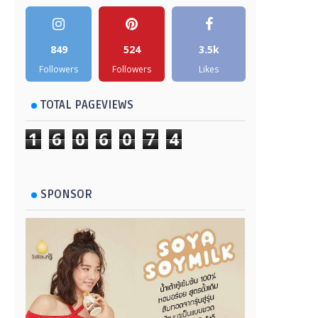
849
524
3.5k
Followers
Followers
Likes
TOTAL PAGEVIEWS
1
6
0
6
0
7
4
SPONSOR