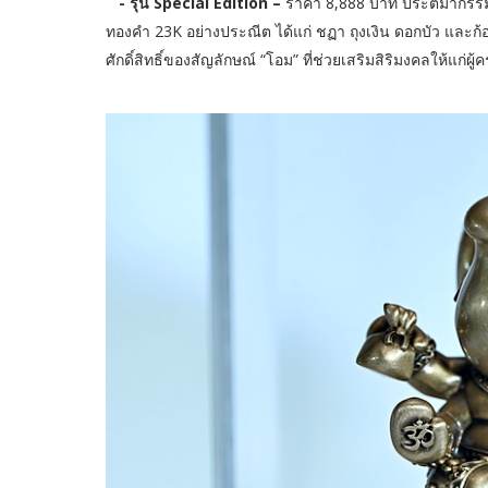
- รุ่น Special Edition –
ราคา 8,888 บาท ประติมากรร
ทองคำ 23K อย่างประณีต ได้แก่ ชฏา ถุงเงิน ดอกบัว และก้อ
ศักดิ์สิทธิ์ของสัญลักษณ์ “โอม” ที่ช่วยเสริมสิริมงคลให้แก่ผ