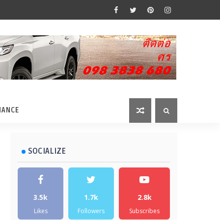
MANCE
SOCIALIZE
3.5k
1.7k
2.8k
Likes
Followers
Subscribes