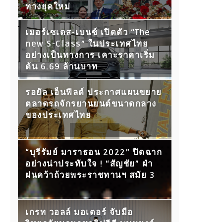
ทางยุคใหม่
เมอร์เซเดส-เบนซ์ เปิดตัว “The
new S-Class” ในประเทศไทย
อย่างเป็นทางการ เคาะราคาเริ่ม
ต้น 6.69 ล้านบาท
รอยัล เอ็นฟีลด์ ประกาศแผนขยาย
ตลาดรถจักรยานยนต์ขนาดกลาง
ของประเทศไทย
“บุรีรัมย์ มาราธอน 2022” ปิดฉาก
อย่างน่าประทับใจ ! “สัญชัย” ฝ่า
ฝนคว้าถ้วยพระราชทานฯ สมัย 3
เกรท วอลล์ มอเตอร์ จับมือ