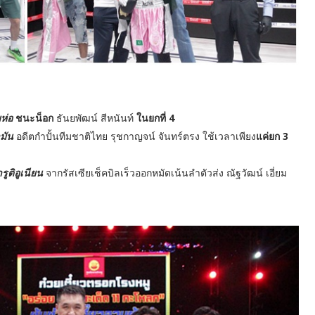
ห่อ
ชนะน็อก
ธันยพัฒน์ สีหนันท์
ในยกที่ 4
ามัน
อดีตกำปั้นทีมชาติไทย รุชกาญจน์ จันทร์ตรง ใช้เวลาเพียง
แค่ยก 3
รูติอูเนียน
จากรัสเซียเช็คบิลเร็วออกหมัดเน้นลำตัวส่ง ณัฐวัฒน์ เอี่ยม