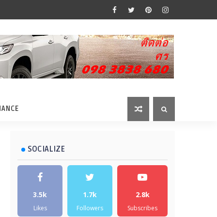
MANCE
SOCIALIZE
3.5k
1.7k
2.8k
Likes
Followers
Subscribes