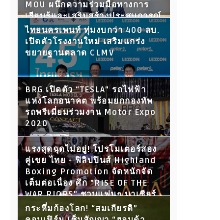
MOU ผนึกความร่วมมือทางการ
เรียนรู้และเสริมสร้างประสบการณ์
ให้นักศึกษา พร้อมเปิดประตูสู่โลก
ไทยนครเพนท์ ทุ่มงบกว่า 400 ลบ.
การทำงานในอนาคต
เปิดตัวโรงงานใหม่ เสริมแกร่ง
ขยายฐานตลาด CLMV
BRG เปิดตัว “TESLA” รถไฟฟ้า
แห่งโลกอนาคต พร้อมยกกองทัพ
รถพรีเมี่ยมร่วมงาน Motor Expo
2020
แรงสุดฉุดไม่อยู่! โปรโมเตอร์สอง
คู่เขย ไทย - ฟิลิปปินส์ Highland
Boxing Promotion จัดหนักจัด
เต็มต่อเนื่อง ศึก "RISE OF THE
WAR RIORS" ชวนแฟนๆ มาเชียร์
กับ 15 คู่ขุนพลนักสู้ ห้ามพลาด!
กระหึ่มก้องโลก! “สมเกียรติ”