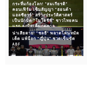
กับ 15 คู่ขุนพลนักสู้ ห้ามพลาด!
กระหึ่มก้องโลก! “สมเกียรติ”
คอนเฟิร์ม เซ็นสัญญา “ฮอนด้า
แอลซีอาร์” สร้างประวัติศาสตร์
เป็นนักบิด “โมโตจีพี” ชาวไทยคน
แรก ลงบิดเต็มฤดูกาล
น่าเสียดาย! "ชลธี" พลาดโดนหมัด
เด็ด แพ้น็อก "ญี่ปุ่น" ชวดเข็มขัด
ABF