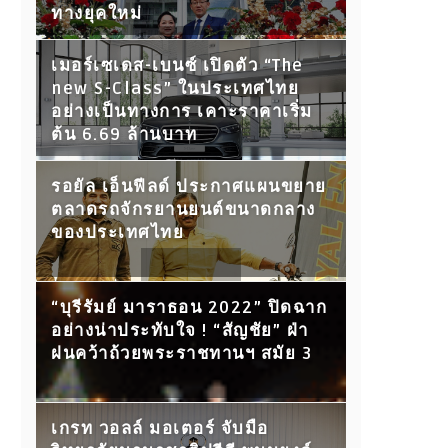
ทางยุคใหม่
เมอร์เซเดส-เบนซ์ เปิดตัว “The
new S-Class” ในประเทศไทย
อย่างเป็นทางการ เคาะราคาเริ่ม
ต้น 6.69 ล้านบาท
รอยัล เอ็นฟีลด์ ประกาศแผนขยาย
ตลาดรถจักรยานยนต์ขนาดกลาง
ของประเทศไทย
“บุรีรัมย์ มาราธอน 2022” ปิดฉาก
อย่างน่าประทับใจ ! “สัญชัย” ฝ่า
ฝนคว้าถ้วยพระราชทานฯ สมัย 3
เกรท วอลล์ มอเตอร์ จับมือ