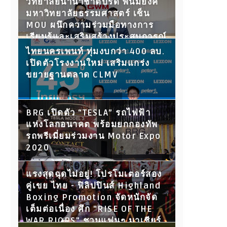
วิทยาลัยนานาชาติปรีดี พนมยงค์
มหาวิทยาลัยธรรมศาสตร์ เซ็น
MOU ผนึกความร่วมมือทางการ
เรียนรู้และเสริมสร้างประสบการณ์
ให้นักศึกษา พร้อมเปิดประตูสู่โลก
ไทยนครเพนท์ ทุ่มงบกว่า 400 ลบ.
การทำงานในอนาคต
เปิดตัวโรงงานใหม่ เสริมแกร่ง
ขยายฐานตลาด CLMV
BRG เปิดตัว “TESLA” รถไฟฟ้า
แห่งโลกอนาคต พร้อมยกกองทัพ
รถพรีเมี่ยมร่วมงาน Motor Expo
2020
แรงสุดฉุดไม่อยู่! โปรโมเตอร์สอง
คู่เขย ไทย - ฟิลิปปินส์ Highland
Boxing Promotion จัดหนักจัด
เต็มต่อเนื่อง ศึก "RISE OF THE
WAR RIORS" ชวนแฟนๆ มาเชียร์