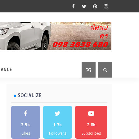
MANCE
SOCIALIZE
3.5k
1.7k
2.8k
Likes
Followers
Subscribes