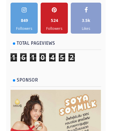
849
524
3.5k
Followers
Followers
Likes
TOTAL PAGEVIEWS
1
6
1
0
4
5
2
SPONSOR