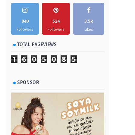
849
524
3.5k
Followers
Followers
Likes
TOTAL PAGEVIEWS
1
6
0
5
0
8
5
SPONSOR