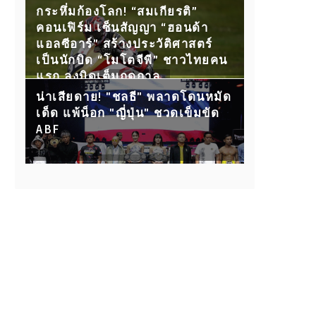
กับ 15 คู่ขุนพลนักสู้ ห้ามพลาด!
กระหึ่มก้องโลก! “สมเกียรติ”
คอนเฟิร์ม เซ็นสัญญา “ฮอนด้า
แอลซีอาร์” สร้างประวัติศาสตร์
เป็นนักบิด “โมโตจีพี” ชาวไทยคน
แรก ลงบิดเต็มฤดูกาล
น่าเสียดาย! "ชลธี" พลาดโดนหมัด
เด็ด แพ้น็อก "ญี่ปุ่น" ชวดเข็มขัด
ABF