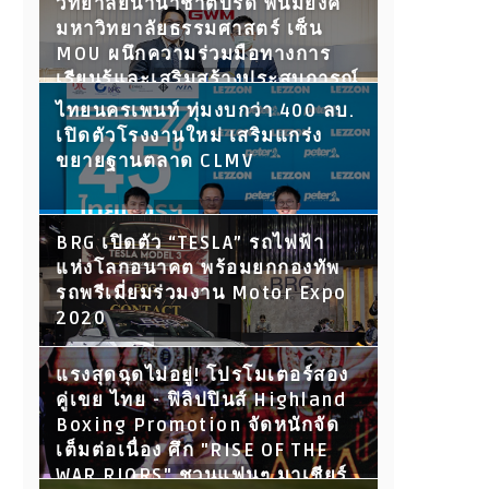
วิทยาลัยนานาชาติปรีดี พนมยงค์
มหาวิทยาลัยธรรมศาสตร์ เซ็น
MOU ผนึกความร่วมมือทางการ
เรียนรู้และเสริมสร้างประสบการณ์
ให้นักศึกษา พร้อมเปิดประตูสู่โลก
ไทยนครเพนท์ ทุ่มงบกว่า 400 ลบ.
การทำงานในอนาคต
เปิดตัวโรงงานใหม่ เสริมแกร่ง
ขยายฐานตลาด CLMV
BRG เปิดตัว “TESLA” รถไฟฟ้า
แห่งโลกอนาคต พร้อมยกกองทัพ
รถพรีเมี่ยมร่วมงาน Motor Expo
2020
แรงสุดฉุดไม่อยู่! โปรโมเตอร์สอง
คู่เขย ไทย - ฟิลิปปินส์ Highland
Boxing Promotion จัดหนักจัด
เต็มต่อเนื่อง ศึก "RISE OF THE
WAR RIORS" ชวนแฟนๆ มาเชียร์