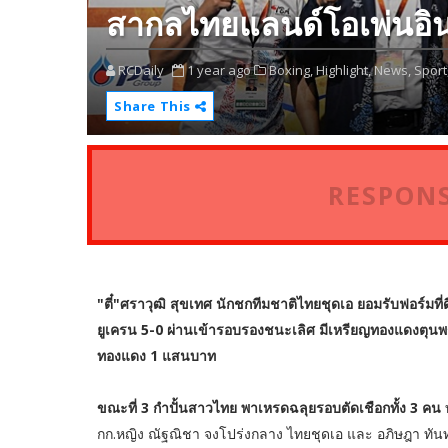
สากลไทยแลนด์โอเพ่นอิน
RCDaily
1 year ago
Boxing,
Highlight,
News,
Sport
Share This
RESPONS
"ตี๋"ศราวุฒิ สุขเทศ นักชกทีมชาติไทยชุดเอ ยอมรับฟอร์มท
ยูเครน 5-0 ผ่านเข้ารอบรองชนะเลิศ มีเหรียญทองแดงตุน
ทองแดง 1 แสนบาท
ขณะที่ 3 กำปั้นสาวไทย พาเหรดฉลุยรอบตัดเชือกทั้ง 3 คน
กก.หญิง ณัฐณิชา จงโปร่งกลาง ไทยชุดเอ และ อภิษฎา ทันท่