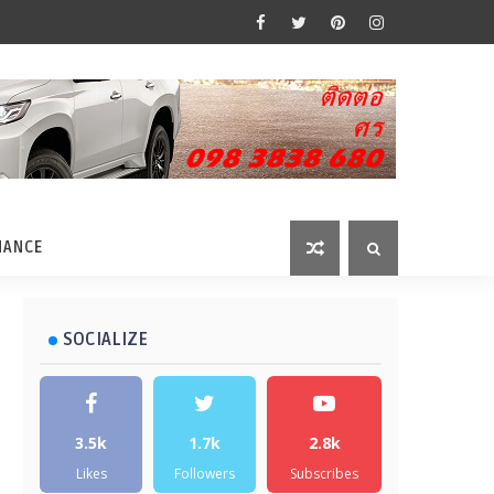
MANCE
SOCIALIZE
3.5k
1.7k
2.8k
Likes
Followers
Subscribes