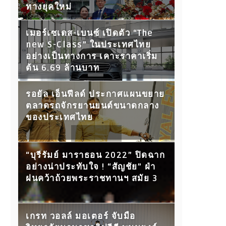
ทางยุคใหม่
เมอร์เซเดส-เบนซ์ เปิดตัว “The
new S-Class” ในประเทศไทย
อย่างเป็นทางการ เคาะราคาเริ่ม
ต้น 6.69 ล้านบาท
รอยัล เอ็นฟีลด์ ประกาศแผนขยาย
ตลาดรถจักรยานยนต์ขนาดกลาง
ของประเทศไทย
“บุรีรัมย์ มาราธอน 2022” ปิดฉาก
อย่างน่าประทับใจ ! “สัญชัย” ฝ่า
ฝนคว้าถ้วยพระราชทานฯ สมัย 3
เกรท วอลล์ มอเตอร์ จับมือ